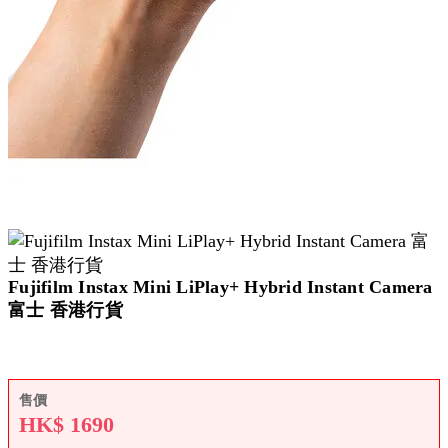
Fujifilm Instax Mini LiPlay+ Hybrid Instant Camera
富士 香港行貨
售價
HK$
1690