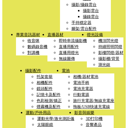
攝影/攝錄雲台
攝影雲台
攝錄雲台
手持穩定器
腳架/雲台配件
專業音訊器材
直播器材
燈光設備
收音咪
即時串流攝影機
機頂閃光燈
數碼錄音機
直播用配件
持續照明閃燈
對講機
直播用燈光
影樓閃燈/器材
無線圖傳
攝影棚/背景
測光錶
攝影配件
電池
托架套籠
相機/器材電池
相機配件
電池手柄
鏡頭配件
電池充電器
記憶卡及配件
行動電源
色彩檢測/矯正
旅行充電器/無線充電座
煙霧機及配件
拖板/USB快速充電線
運動/戶外用品
影音與娛樂
運動光學/激光測距儀
3D打印機
太陽眼鏡
音響產品