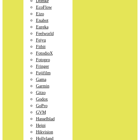
Domke
EcoFlow
Eizo
Enabot
Eureka
Feelworld
Feiyu
Fitbit
FotodioX
Fotopro
Fringer
Fujifilm
Gama
Garmin
Gitzo
Godox
GoPro
GVM
Hasselblad
Heipi
Hikvision
Hollyland