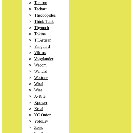
Tamron
Techart
Thecoopidea
Think Tank
Thypoch
Tokina
TTArtisan
Vanguard
Viltrox
Voigtlander
Wacom
Wandrd
Westone
Wiral
Wise
X-Rite
Xpower
Xreal
YC Onion
YoloLiv
Zeiss