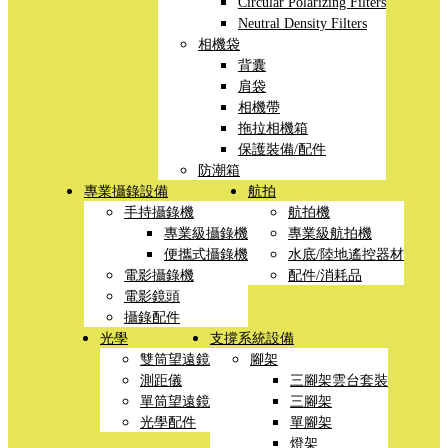
Circular Polarizing Filters
Neutral Density Filters
相機袋
背囊
肩袋
相機帶
拖拉相機箱
保護裝備/配件
防潮箱
專業攝錄設備
航拍
手持攝錄機
航拍機
專業級攝錄機
專業級航拍機
便攜式攝錄機
水底/陸地遙控器材
電影攝錄機
配件/消耗品
電影鏡頭
攝錄配件
光學
支撐系統設備
雙筒望遠鏡
腳架
測距儀
三腳架雲台套裝
單筒望遠鏡
三腳架
光學配件
單腳架
燈架