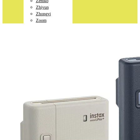
Zeniko
Zhiyun
Zhongyi
Zoom