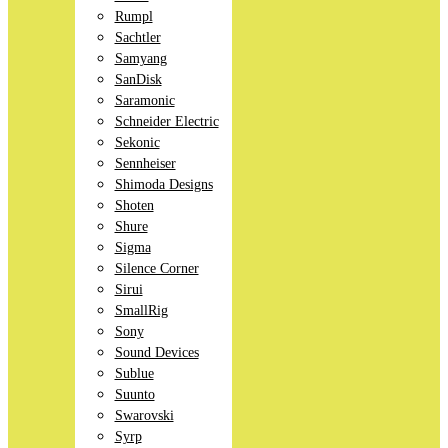
Rumpl
Sachtler
Samyang
SanDisk
Saramonic
Schneider Electric
Sekonic
Sennheiser
Shimoda Designs
Shoten
Shure
Sigma
Silence Corner
Sirui
SmallRig
Sony
Sound Devices
Sublue
Suunto
Swarovski
Syrp