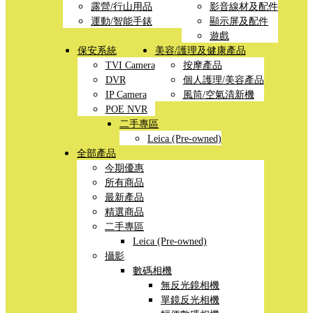
露營/行山用品
影音線材及配件
運動/智能手錶
顯示屏及配件
遊戲
保安系統
美容/護理及健康產品
TVI Camera
按摩產品
DVR
個人護理/美容產品
IP Camera
風筒/空氣清新機
POE NVR
二手專區
Leica (Pre-owned)
全部產品
今期優惠
所有商品
最新產品
精選商品
二手專區
Leica (Pre-owned)
攝影
數碼相機
無反光鏡相機
單鏡反光相機