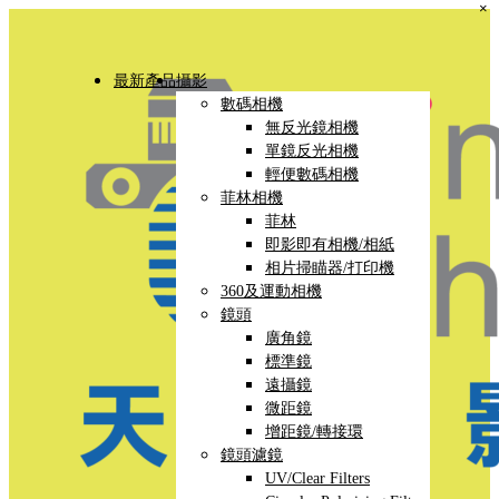
×
最新產品
攝影
數碼相機
無反光鏡相機
單鏡反光相機
輕便數碼相機
菲林相機
菲林
即影即有相機/相紙
相片掃瞄器/打印機
360及運動相機
鏡頭
廣角鏡
標準鏡
遠攝鏡
微距鏡
增距鏡/轉接環
鏡頭濾鏡
UV/Clear Filters