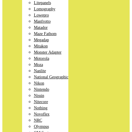
Litepanels
Lomography
Lowepro
Manfrotto
Matador
Maze Fathom
Megadap
Mitakon
Monster Adapter
Motorola
Moza
Nanlite
National Geographic
Nikon
Nintendo
Nissin
Nitecore
Nothing
Novoflex
NRC
Olympus