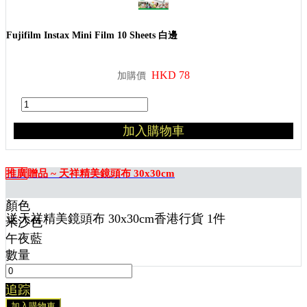
Fujifilm Instax Mini Film 10 Sheets 白邊
HKD 78
加購價
加入購物車
推廣
贈品 ~ 天祥精美鏡頭布 30x30cm
顏色
送
天祥精美鏡頭布 30x30cm香港行貨 1
件
米沙色
午夜藍
數量
追踪
加入購物車