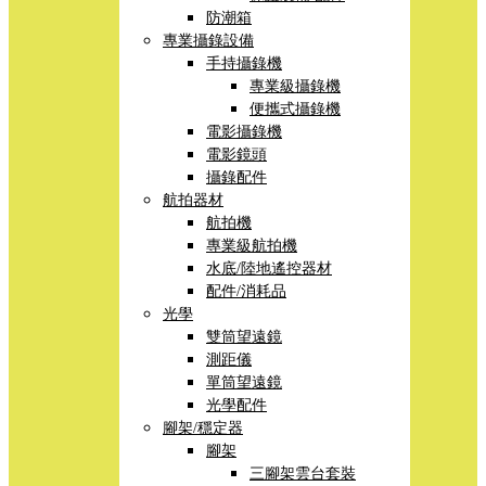
防潮箱
專業攝錄設備
手持攝錄機
專業級攝錄機
便攜式攝錄機
電影攝錄機
電影鏡頭
攝錄配件
航拍器材
航拍機
專業級航拍機
水底/陸地遙控器材
配件/消耗品
光學
雙筒望遠鏡
測距儀
單筒望遠鏡
光學配件
腳架/穩定器
腳架
三腳架雲台套裝