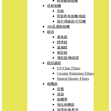
輕便數碼相機
菲林相機
菲林
即影即有相機/相紙
相片掃瞄器/打印機
360及運動相機
鏡頭
廣角鏡
標準鏡
遠攝鏡
微距鏡
增距鏡/轉接環
鏡頭濾鏡
UV/Clear Filters
Circular Polarizing Filters
Neutral Density Filters
相機袋
背囊
肩袋
相機帶
拖拉相機箱
保護裝備/配件