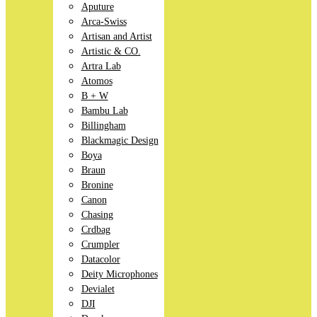
Aputure
Arca-Swiss
Artisan and Artist
Artistic & CO.
Artra Lab
Atomos
B + W
Bambu Lab
Billingham
Blackmagic Design
Boya
Braun
Bronine
Canon
Chasing
Crdbag
Crumpler
Datacolor
Deity Microphones
Devialet
DJI