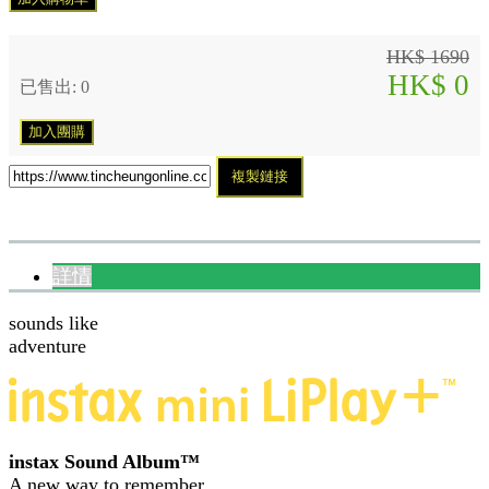
HK$ 1690
HK$ 0
已售出: 0
加入團購
複製鏈接
詳情
sounds like
adventure
instax Sound Album™
A new way to remember