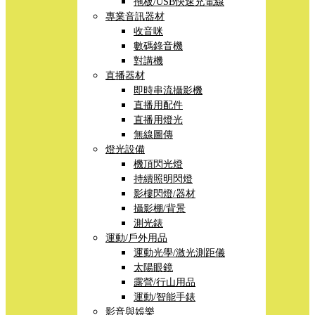
拖板/USB快速充電線
專業音訊器材
收音咪
數碼錄音機
對講機
直播器材
即時串流攝影機
直播用配件
直播用燈光
無線圖傳
燈光設備
機頂閃光燈
持續照明閃燈
影樓閃燈/器材
攝影棚/背景
測光錶
運動/戶外用品
運動光學/激光測距儀
太陽眼鏡
露營/行山用品
運動/智能手錶
影音與娛樂