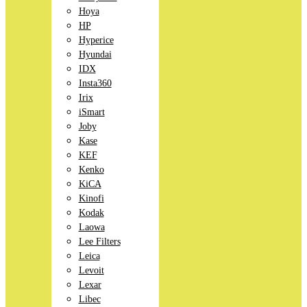
Hoya
HP
Hyperice
Hyundai
IDX
Insta360
Irix
iSmart
Joby
Kase
KEF
Kenko
KiCA
Kinofi
Kodak
Laowa
Lee Filters
Leica
Levoit
Lexar
Libec