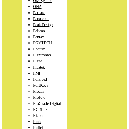
OM System
ONA
Pacsafe
Panasonic
Peak Design
Pelican
Pentax
PGYTECH
Phottix
Plantronics
Plaud
Plustek
PMI
Polaroid
PortKeys
Procan
Profoto
ProGrade Digital
RGBlink
Ricoh
Rode
Rollei