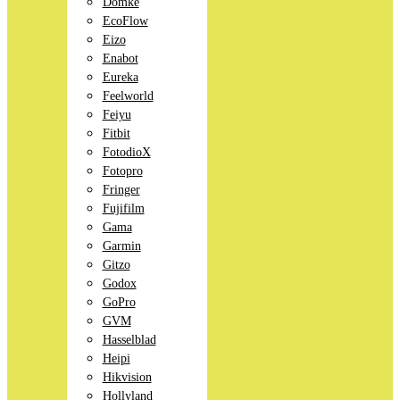
Domke
EcoFlow
Eizo
Enabot
Eureka
Feelworld
Feiyu
Fitbit
FotodioX
Fotopro
Fringer
Fujifilm
Gama
Garmin
Gitzo
Godox
GoPro
GVM
Hasselblad
Heipi
Hikvision
Hollyland