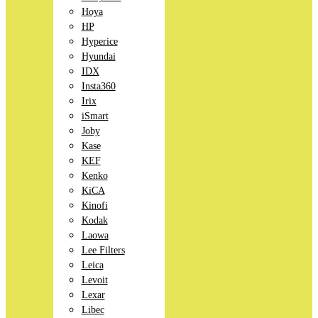
Hoya
HP
Hyperice
Hyundai
IDX
Insta360
Irix
iSmart
Joby
Kase
KEF
Kenko
KiCA
Kinofi
Kodak
Laowa
Lee Filters
Leica
Levoit
Lexar
Libec