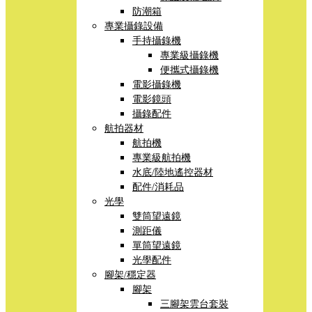
防潮箱
專業攝錄設備
手持攝錄機
專業級攝錄機
便攜式攝錄機
電影攝錄機
電影鏡頭
攝錄配件
航拍器材
航拍機
專業級航拍機
水底/陸地遙控器材
配件/消耗品
光學
雙筒望遠鏡
測距儀
單筒望遠鏡
光學配件
腳架/穩定器
腳架
三腳架雲台套裝