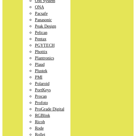
OM System
ONA
Pacsafe
Panasonic
Peak Design
Pelican
Pentax
PGYTECH
Phottix
Plantronics
Plaud
Plustek
PMI
Polaroid
PortKeys
Procan
Profoto
ProGrade Digital
RGBlink
Ricoh
Rode
Rollei