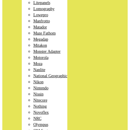
Litepanels
Lomography
Lowepro
Manfrotto
Matador
Maze Fathom
Megadap
Mitakon
Monster Adapter
Motorola
Moza
Nanlite
National Geographic
Nikon
Nintendo
Nissin
Nitecore
Nothing
Novoflex
NRC
Olympus