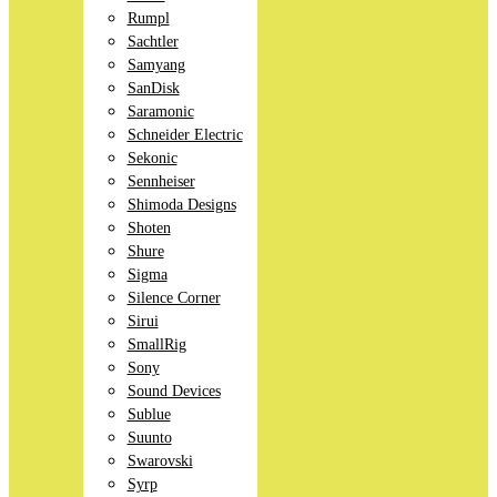
Rumpl
Sachtler
Samyang
SanDisk
Saramonic
Schneider Electric
Sekonic
Sennheiser
Shimoda Designs
Shoten
Shure
Sigma
Silence Corner
Sirui
SmallRig
Sony
Sound Devices
Sublue
Suunto
Swarovski
Syrp