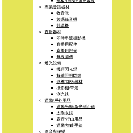
拖板/USB快速充電線
專業音訊器材
收音咪
數碼錄音機
對講機
直播器材
即時串流攝影機
直播用配件
直播用燈光
無線圖傳
燈光設備
機頂閃光燈
持續照明閃燈
影樓閃燈/器材
攝影棚/背景
測光錶
運動/戶外用品
運動光學/激光測距儀
太陽眼鏡
露營/行山用品
運動/智能手錶
影音與娛樂