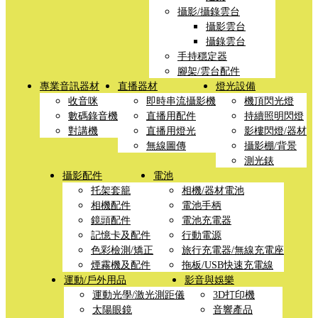
攝影/攝錄雲台
攝影雲台
攝錄雲台
手持穩定器
腳架/雲台配件
專業音訊器材
直播器材
燈光設備
收音咪
即時串流攝影機
機頂閃光燈
數碼錄音機
直播用配件
持續照明閃燈
對講機
直播用燈光
影樓閃燈/器材
無線圖傳
攝影棚/背景
測光錶
攝影配件
電池
托架套籠
相機/器材電池
相機配件
電池手柄
鏡頭配件
電池充電器
記憶卡及配件
行動電源
色彩檢測/矯正
旅行充電器/無線充電座
煙霧機及配件
拖板/USB快速充電線
運動/戶外用品
影音與娛樂
運動光學/激光測距儀
3D打印機
太陽眼鏡
音響產品