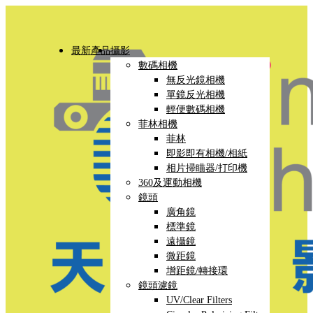
最新產品
攝影
數碼相機
無反光鏡相機
單鏡反光相機
輕便數碼相機
菲林相機
菲林
即影即有相機/相紙
相片掃瞄器/打印機
360及運動相機
鏡頭
廣角鏡
標準鏡
遠攝鏡
微距鏡
增距鏡/轉接環
鏡頭濾鏡
UV/Clear Filters