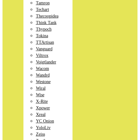
Tamron
Techart
Thecoopidea
Think Tank
Thypoch
Tokina
TTArtisan
Vanguard
Viltrox
Voigtlander
Wacom
Wandrd
Westone
Wiral
Wise
X-Rite
Xpower
Xreal
YC Onion
YoloLiv
Zeiss