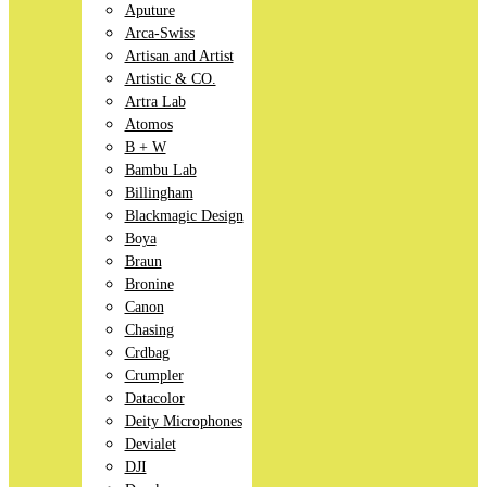
Aputure
Arca-Swiss
Artisan and Artist
Artistic & CO.
Artra Lab
Atomos
B + W
Bambu Lab
Billingham
Blackmagic Design
Boya
Braun
Bronine
Canon
Chasing
Crdbag
Crumpler
Datacolor
Deity Microphones
Devialet
DJI