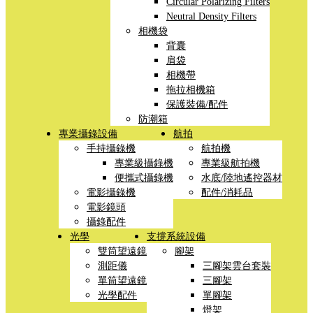
Circular Polarizing Filters
Neutral Density Filters
相機袋
背囊
肩袋
相機帶
拖拉相機箱
保護裝備/配件
防潮箱
專業攝錄設備
航拍
手持攝錄機
航拍機
專業級攝錄機
專業級航拍機
便攜式攝錄機
水底/陸地遙控器材
電影攝錄機
配件/消耗品
電影鏡頭
攝錄配件
光學
支撐系統設備
雙筒望遠鏡
腳架
測距儀
三腳架雲台套裝
單筒望遠鏡
三腳架
光學配件
單腳架
燈架