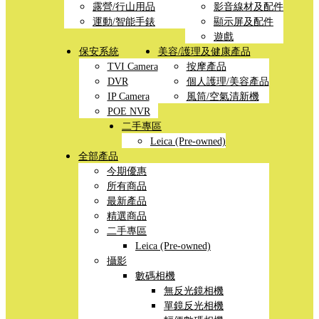
露營/行山用品
影音線材及配件
運動/智能手錶
顯示屏及配件
遊戲
保安系統
美容/護理及健康產品
TVI Camera
按摩產品
DVR
個人護理/美容產品
IP Camera
風筒/空氣清新機
POE NVR
二手專區
Leica (Pre-owned)
全部產品
今期優惠
所有商品
最新產品
精選商品
二手專區
Leica (Pre-owned)
攝影
數碼相機
無反光鏡相機
單鏡反光相機