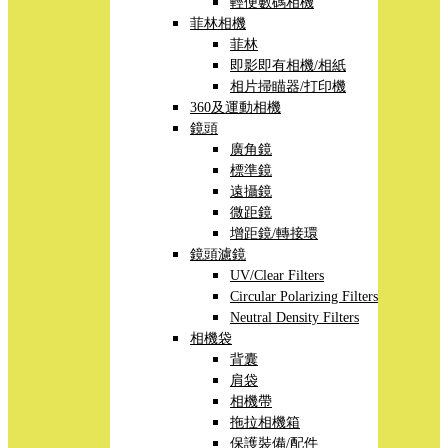
輕便數碼相機
菲林相機
菲林
即影即有相機/相紙
相片掃瞄器/打印機
360及運動相機
鏡頭
廣角鏡
標準鏡
遠攝鏡
微距鏡
增距鏡/轉接環
鏡頭濾鏡
UV/Clear Filters
Circular Polarizing Filters
Neutral Density Filters
相機袋
背囊
肩袋
相機帶
拖拉相機箱
保護裝備/配件