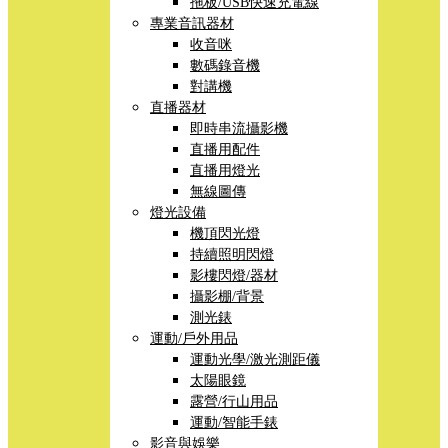
拖板/USB快速充電線
專業音訊器材
收音咪
數碼錄音機
對講機
直播器材
即時串流攝影機
直播用配件
直播用燈光
無線圖傳
燈光設備
機頂閃光燈
持續照明閃燈
影樓閃燈/器材
攝影棚/背景
測光錶
運動/戶外用品
運動光學/激光測距儀
太陽眼鏡
露營/行山用品
運動/智能手錶
影音與娛樂