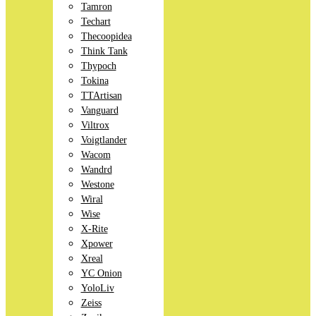
Tamron
Techart
Thecoopidea
Think Tank
Thypoch
Tokina
TTArtisan
Vanguard
Viltrox
Voigtlander
Wacom
Wandrd
Westone
Wiral
Wise
X-Rite
Xpower
Xreal
YC Onion
YoloLiv
Zeiss