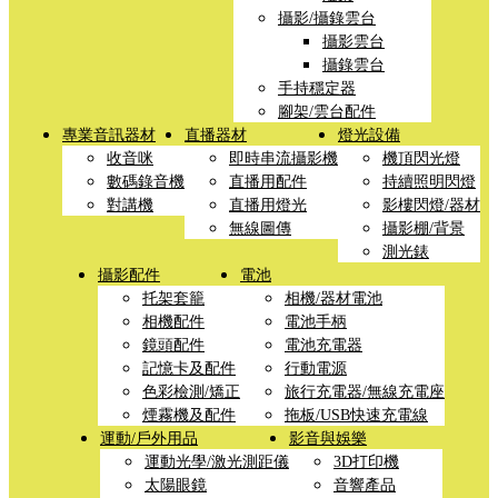
攝影/攝錄雲台
攝影雲台
攝錄雲台
手持穩定器
腳架/雲台配件
專業音訊器材
直播器材
燈光設備
收音咪
即時串流攝影機
機頂閃光燈
數碼錄音機
直播用配件
持續照明閃燈
對講機
直播用燈光
影樓閃燈/器材
無線圖傳
攝影棚/背景
測光錶
攝影配件
電池
托架套籠
相機/器材電池
相機配件
電池手柄
鏡頭配件
電池充電器
記憶卡及配件
行動電源
色彩檢測/矯正
旅行充電器/無線充電座
煙霧機及配件
拖板/USB快速充電線
運動/戶外用品
影音與娛樂
運動光學/激光測距儀
3D打印機
太陽眼鏡
音響產品