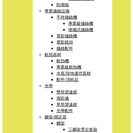
防潮箱
專業攝錄設備
手持攝錄機
專業級攝錄機
便攜式攝錄機
電影攝錄機
電影鏡頭
攝錄配件
航拍器材
航拍機
專業級航拍機
水底/陸地遙控器材
配件/消耗品
光學
雙筒望遠鏡
測距儀
單筒望遠鏡
光學配件
腳架/穩定器
腳架
三腳架雲台套裝