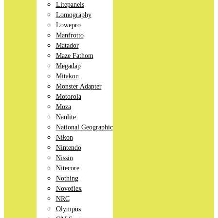
Litepanels
Lomography
Lowepro
Manfrotto
Matador
Maze Fathom
Megadap
Mitakon
Monster Adapter
Motorola
Moza
Nanlite
National Geographic
Nikon
Nintendo
Nissin
Nitecore
Nothing
Novoflex
NRC
Olympus