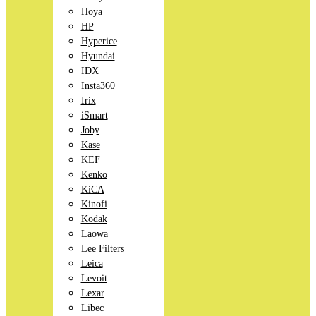
Hoya
HP
Hyperice
Hyundai
IDX
Insta360
Irix
iSmart
Joby
Kase
KEF
Kenko
KiCA
Kinofi
Kodak
Laowa
Lee Filters
Leica
Levoit
Lexar
Libec