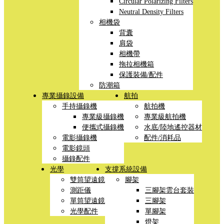
Circular Polarizing Filters
Neutral Density Filters
相機袋
背囊
肩袋
相機帶
拖拉相機箱
保護裝備/配件
防潮箱
專業攝錄設備
航拍
手持攝錄機
航拍機
專業級攝錄機
專業級航拍機
便攜式攝錄機
水底/陸地遙控器材
電影攝錄機
配件/消耗品
電影鏡頭
攝錄配件
光學
支撐系統設備
雙筒望遠鏡
腳架
測距儀
三腳架雲台套裝
單筒望遠鏡
三腳架
光學配件
單腳架
燈架