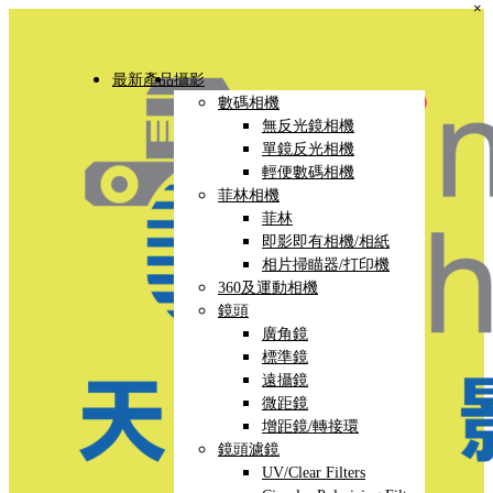
×
最新產品
攝影
數碼相機
無反光鏡相機
單鏡反光相機
輕便數碼相機
菲林相機
菲林
即影即有相機/相紙
相片掃瞄器/打印機
360及運動相機
鏡頭
廣角鏡
標準鏡
遠攝鏡
微距鏡
增距鏡/轉接環
鏡頭濾鏡
UV/Clear Filters