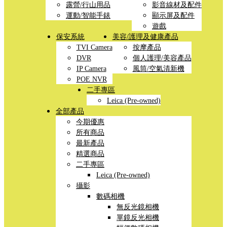
露營/行山用品
影音線材及配件
運動/智能手錶
顯示屏及配件
遊戲
保安系統
美容/護理及健康產品
TVI Camera
按摩產品
DVR
個人護理/美容產品
IP Camera
風筒/空氣清新機
POE NVR
二手專區
Leica (Pre-owned)
全部產品
今期優惠
所有商品
最新產品
精選商品
二手專區
Leica (Pre-owned)
攝影
數碼相機
無反光鏡相機
單鏡反光相機