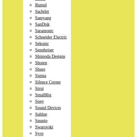
Rumpl
Sachtler
Samyang
SanDisk
Saramonic
Schneider Electric
Sekonic
Sennheiser
Shimoda Designs
Shoten
Shure
Sigma
Silence Corner
Sirui
SmallRig
Sony
Sound Devices
Sublue
Suunto
Swarovski
Syrp