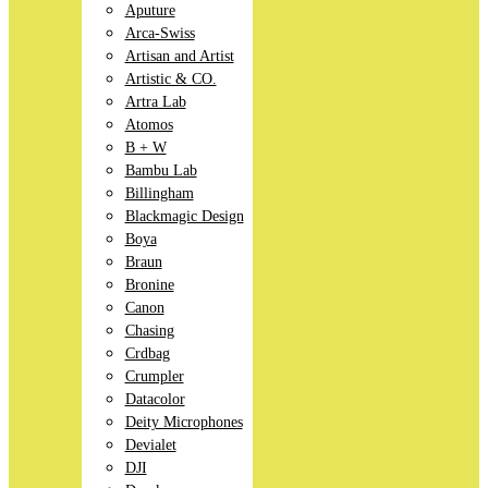
Aputure
Arca-Swiss
Artisan and Artist
Artistic & CO.
Artra Lab
Atomos
B + W
Bambu Lab
Billingham
Blackmagic Design
Boya
Braun
Bronine
Canon
Chasing
Crdbag
Crumpler
Datacolor
Deity Microphones
Devialet
DJI