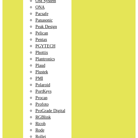
OM System
ONA
Pacsafe
Panasonic
Peak Design
Pelican
Pentax
PGYTECH
Phottix
Plantronics
Plaud
Plustek
PMI
Polaroid
PortKeys
Procan
Profoto
ProGrade Digital
RGBlink
Ricoh
Rode
Rollei