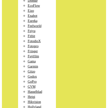
Domke
EcoFlow
Eizo
Enabot
Eureka
Feelworld
Feiyu
Fitbit
FotodioX
Fotopro
Fringer
Fujifilm
Gama
Garmin
Gitzo
Godox
GoPro
GVM
Hasselblad
Heipi
Hikvision
Hollyland