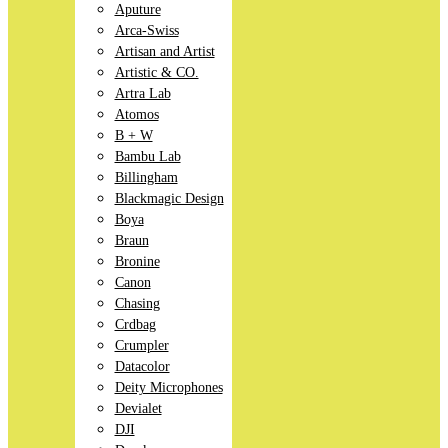
Aputure
Arca-Swiss
Artisan and Artist
Artistic & CO.
Artra Lab
Atomos
B + W
Bambu Lab
Billingham
Blackmagic Design
Boya
Braun
Bronine
Canon
Chasing
Crdbag
Crumpler
Datacolor
Deity Microphones
Devialet
DJI