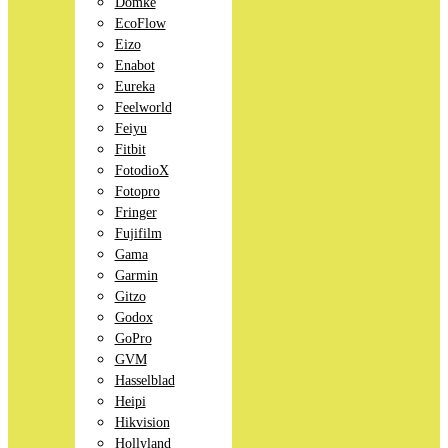
Domke
EcoFlow
Eizo
Enabot
Eureka
Feelworld
Feiyu
Fitbit
FotodioX
Fotopro
Fringer
Fujifilm
Gama
Garmin
Gitzo
Godox
GoPro
GVM
Hasselblad
Heipi
Hikvision
Hollyland