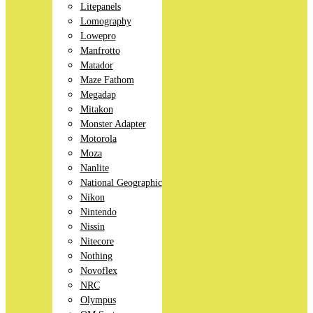
Litepanels
Lomography
Lowepro
Manfrotto
Matador
Maze Fathom
Megadap
Mitakon
Monster Adapter
Motorola
Moza
Nanlite
National Geographic
Nikon
Nintendo
Nissin
Nitecore
Nothing
Novoflex
NRC
Olympus