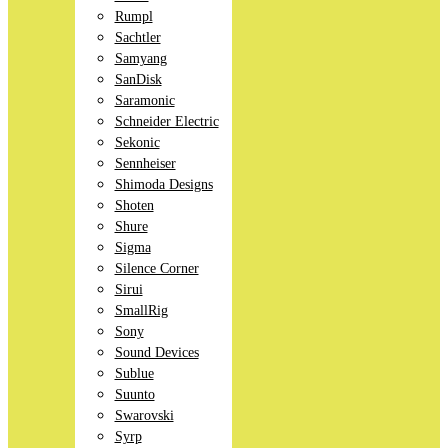
Rumpl
Sachtler
Samyang
SanDisk
Saramonic
Schneider Electric
Sekonic
Sennheiser
Shimoda Designs
Shoten
Shure
Sigma
Silence Corner
Sirui
SmallRig
Sony
Sound Devices
Sublue
Suunto
Swarovski
Syrp