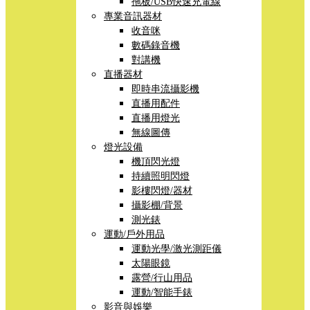
拖板/USB快速充電線
專業音訊器材
收音咪
數碼錄音機
對講機
直播器材
即時串流攝影機
直播用配件
直播用燈光
無線圖傳
燈光設備
機頂閃光燈
持續照明閃燈
影樓閃燈/器材
攝影棚/背景
測光錶
運動/戶外用品
運動光學/激光測距儀
太陽眼鏡
露營/行山用品
運動/智能手錶
影音與娛樂