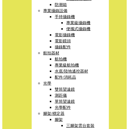
防潮箱
專業攝錄設備
手持攝錄機
專業級攝錄機
便攜式攝錄機
電影攝錄機
電影鏡頭
攝錄配件
航拍器材
航拍機
專業級航拍機
水底/陸地遙控器材
配件/消耗品
光學
雙筒望遠鏡
測距儀
單筒望遠鏡
光學配件
腳架/穩定器
腳架
三腳架雲台套裝