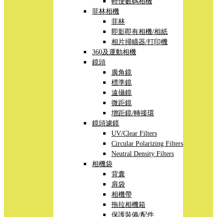
輕便數碼相機
菲林相機
菲林
即影即有相機/相紙
相片掃瞄器/打印機
360及運動相機
鏡頭
廣角鏡
標準鏡
遠攝鏡
微距鏡
增距鏡/轉接環
鏡頭濾鏡
UV/Clear Filters
Circular Polarizing Filters
Neutral Density Filters
相機袋
背囊
肩袋
相機帶
拖拉相機箱
保護裝備/配件