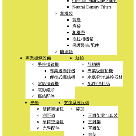
Circular Polarizing Filters
Neutral Density Filters
相機袋
背囊
肩袋
相機帶
拖拉相機箱
保護裝備/配件
防潮箱
專業攝錄設備
航拍
手持攝錄機
航拍機
專業級攝錄機
專業級航拍機
便攜式攝錄機
水底/陸地遙控器材
電影攝錄機
配件/消耗品
電影鏡頭
攝錄配件
光學
支撐系統設備
雙筒望遠鏡
腳架
測距儀
三腳架雲台套裝
單筒望遠鏡
三腳架
光學配件
單腳架
燈架