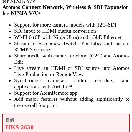
Atomos Connect Network, Wireless & SDI Expansion
for NINJA V/V+
Support for more camera models with 12G-SDI
SDI input to HDMI output conversion
WI-FI 6 (6E with Ninja Ultra) and 1GbE Ethernet
Stream to Facebook, Twitch, YouTube, and custom
RTMP/S services
Share media with camera to cloud (C2C) and Atomos
Edit
Live stream an HDMI or SDI source into Atomos
Live Production or RemoteView
Synchronize cameras, audio recorders, and
applications with AirGlu™
Support for AtomRemote app
Add major features without adding significantly to
the overall footprint
售價
HK$
2630