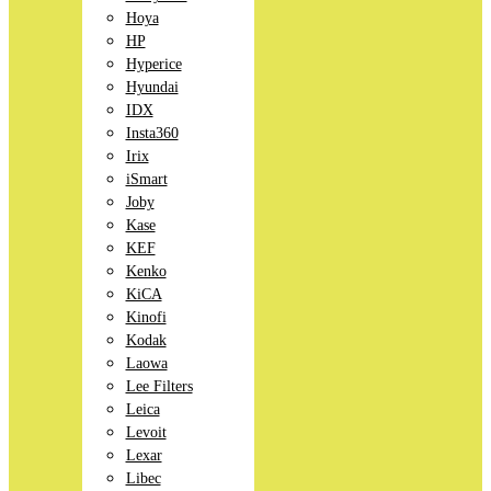
Hoya
HP
Hyperice
Hyundai
IDX
Insta360
Irix
iSmart
Joby
Kase
KEF
Kenko
KiCA
Kinofi
Kodak
Laowa
Lee Filters
Leica
Levoit
Lexar
Libec