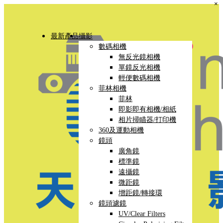
×
最新產品
攝影
數碼相機
無反光鏡相機
單鏡反光相機
輕便數碼相機
菲林相機
菲林
即影即有相機/相紙
相片掃瞄器/打印機
360及運動相機
鏡頭
廣角鏡
標準鏡
遠攝鏡
微距鏡
增距鏡/轉接環
鏡頭濾鏡
UV/Clear Filters