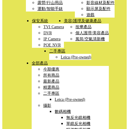
露營/行山用品
影音線材及配件
運動/智能手錶
顯示屏及配件
遊戲
保安系統
美容/護理及健康產品
TVI Camera
按摩產品
DVR
個人護理/美容產品
IP Camera
風筒/空氣清新機
POE NVR
二手專區
Leica (Pre-owned)
全部產品
今期優惠
所有商品
最新產品
精選商品
二手專區
Leica (Pre-owned)
攝影
數碼相機
無反光鏡相機
單鏡反光相機