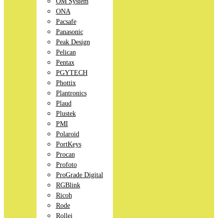
OM System
ONA
Pacsafe
Panasonic
Peak Design
Pelican
Pentax
PGYTECH
Phottix
Plantronics
Plaud
Plustek
PMI
Polaroid
PortKeys
Procan
Profoto
ProGrade Digital
RGBlink
Ricoh
Rode
Rollei