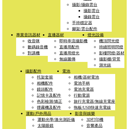
攝影/攝錄雲台
攝影雲台
攝錄雲台
手持穩定器
腳架/雲台配件
專業音訊器材
直播器材
燈光設備
收音咪
即時串流攝影機
機頂閃光燈
數碼錄音機
直播用配件
持續照明閃燈
對講機
直播用燈光
影樓閃燈/器材
無線圖傳
攝影棚/背景
測光錶
攝影配件
電池
托架套籠
相機/器材電池
相機配件
電池手柄
鏡頭配件
電池充電器
記憶卡及配件
行動電源
色彩檢測/矯正
旅行充電器/無線充電座
煙霧機及配件
拖板/USB快速充電線
運動/戶外用品
影音與娛樂
運動光學/激光測距儀
3D打印機
太陽眼鏡
音響產品