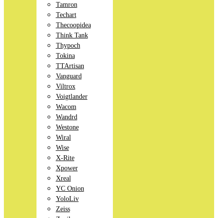
Tamron
Techart
Thecoopidea
Think Tank
Thypoch
Tokina
TTArtisan
Vanguard
Viltrox
Voigtlander
Wacom
Wandrd
Westone
Wiral
Wise
X-Rite
Xpower
Xreal
YC Onion
YoloLiv
Zeiss