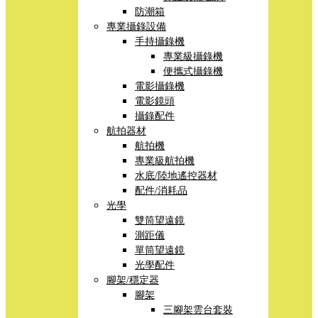
防潮箱
專業攝錄設備
手持攝錄機
專業級攝錄機
便攜式攝錄機
電影攝錄機
電影鏡頭
攝錄配件
航拍器材
航拍機
專業級航拍機
水底/陸地遙控器材
配件/消耗品
光學
雙筒望遠鏡
測距儀
單筒望遠鏡
光學配件
腳架/穩定器
腳架
三腳架雲台套裝