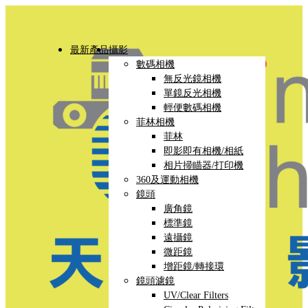
最新產品
攝影
數碼相機
無反光鏡相機
單鏡反光相機
輕便數碼相機
菲林相機
菲林
即影即有相機/相紙
相片掃瞄器/打印機
360及運動相機
鏡頭
廣角鏡
標準鏡
遠攝鏡
微距鏡
增距鏡/轉接環
鏡頭濾鏡
UV/Clear Filters