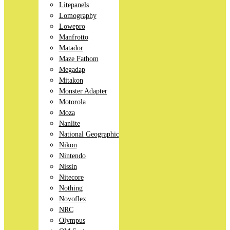
Litepanels
Lomography
Lowepro
Manfrotto
Matador
Maze Fathom
Megadap
Mitakon
Monster Adapter
Motorola
Moza
Nanlite
National Geographic
Nikon
Nintendo
Nissin
Nitecore
Nothing
Novoflex
NRC
Olympus