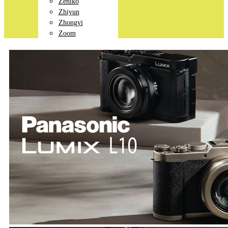
Zeniko
Zhiyun
Zhongyi
Zoom