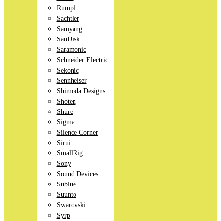
Rumpl
Sachtler
Samyang
SanDisk
Saramonic
Schneider Electric
Sekonic
Sennheiser
Shimoda Designs
Shoten
Shure
Sigma
Silence Corner
Sirui
SmallRig
Sony
Sound Devices
Sublue
Suunto
Swarovski
Syrp