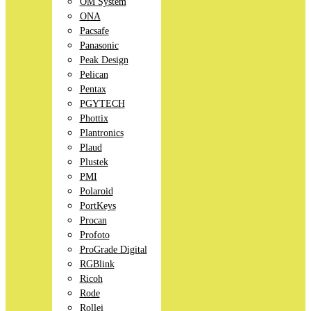
OM System
ONA
Pacsafe
Panasonic
Peak Design
Pelican
Pentax
PGYTECH
Phottix
Plantronics
Plaud
Plustek
PMI
Polaroid
PortKeys
Procan
Profoto
ProGrade Digital
RGBlink
Ricoh
Rode
Rollei