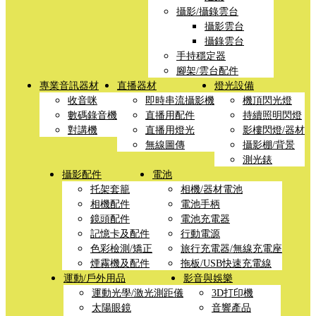
攝影/攝錄雲台
攝影雲台
攝錄雲台
手持穩定器
腳架/雲台配件
專業音訊器材
直播器材
燈光設備
收音咪
即時串流攝影機
機頂閃光燈
數碼錄音機
直播用配件
持續照明閃燈
對講機
直播用燈光
影樓閃燈/器材
無線圖傳
攝影棚/背景
測光錶
攝影配件
電池
托架套籠
相機/器材電池
相機配件
電池手柄
鏡頭配件
電池充電器
記憶卡及配件
行動電源
色彩檢測/矯正
旅行充電器/無線充電座
煙霧機及配件
拖板/USB快速充電線
運動/戶外用品
影音與娛樂
運動光學/激光測距儀
3D打印機
太陽眼鏡
音響產品