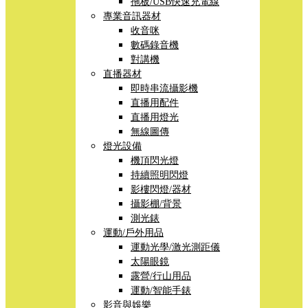
拖板/USB快速充電線
專業音訊器材
收音咪
數碼錄音機
對講機
直播器材
即時串流攝影機
直播用配件
直播用燈光
無線圖傳
燈光設備
機頂閃光燈
持續照明閃燈
影樓閃燈/器材
攝影棚/背景
測光錶
運動/戶外用品
運動光學/激光測距儀
太陽眼鏡
露營/行山用品
運動/智能手錶
影音與娛樂