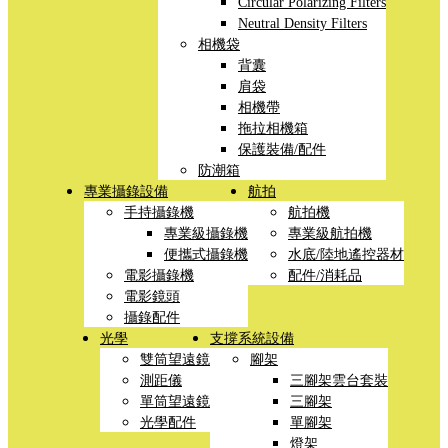
Circular Polarizing Filters
Neutral Density Filters
相機袋
背囊
肩袋
相機帶
拖拉相機箱
保護裝備/配件
防潮箱
專業攝錄設備
航拍
手持攝錄機
航拍機
專業級攝錄機
專業級航拍機
便攜式攝錄機
水底/陸地遙控器材
電影攝錄機
配件/消耗品
電影鏡頭
攝錄配件
光學
支撐系統設備
雙筒望遠鏡
腳架
測距儀
三腳架雲台套裝
單筒望遠鏡
三腳架
光學配件
單腳架
燈架