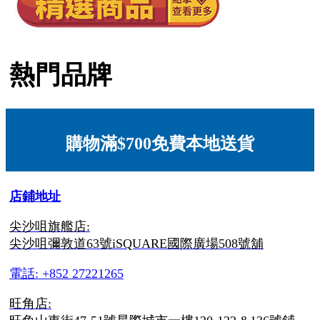
熱門品牌
購物滿$700免費本地送貨
店鋪地址
尖沙咀旗艦店:
尖沙咀彌敦道63號iSQUARE國際廣場508號舖
電話: +852 27221265
旺角店: