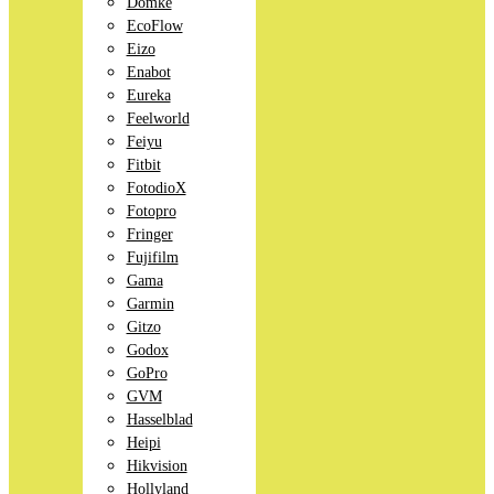
Domke
EcoFlow
Eizo
Enabot
Eureka
Feelworld
Feiyu
Fitbit
FotodioX
Fotopro
Fringer
Fujifilm
Gama
Garmin
Gitzo
Godox
GoPro
GVM
Hasselblad
Heipi
Hikvision
Hollyland