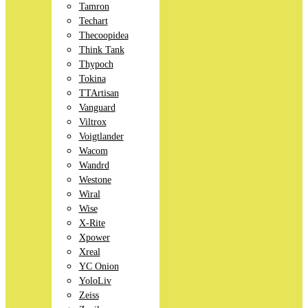
Tamron
Techart
Thecoopidea
Think Tank
Thypoch
Tokina
TTArtisan
Vanguard
Viltrox
Voigtlander
Wacom
Wandrd
Westone
Wiral
Wise
X-Rite
Xpower
Xreal
YC Onion
YoloLiv
Zeiss