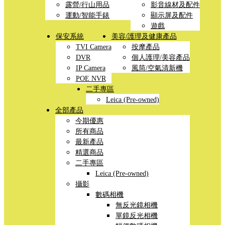
露營/行山用品
影音線材及配件
運動/智能手錶
顯示屏及配件
遊戲
保安系統
美容/護理及健康產品
TVI Camera
按摩產品
DVR
個人護理/美容產品
IP Camera
風筒/空氣清新機
POE NVR
二手專區
Leica (Pre-owned)
全部產品
今期優惠
所有商品
最新產品
精選商品
二手專區
Leica (Pre-owned)
攝影
數碼相機
無反光鏡相機
單鏡反光相機