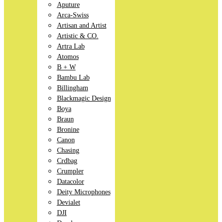
Aputure
Arca-Swiss
Artisan and Artist
Artistic & CO.
Artra Lab
Atomos
B + W
Bambu Lab
Billingham
Blackmagic Design
Boya
Braun
Bronine
Canon
Chasing
Crdbag
Crumpler
Datacolor
Deity Microphones
Devialet
DJI