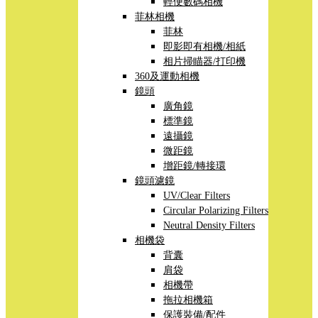
輕便數碼相機
菲林相機
菲林
即影即有相機/相紙
相片掃瞄器/打印機
360及運動相機
鏡頭
廣角鏡
標準鏡
遠攝鏡
微距鏡
增距鏡/轉接環
鏡頭濾鏡
UV/Clear Filters
Circular Polarizing Filters
Neutral Density Filters
相機袋
背囊
肩袋
相機帶
拖拉相機箱
保護裝備/配件