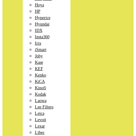
Hoya
HP
Hyperice
Hyundai
IDX
Insta360
Irix
iSmart
Joby
Kase
KEF
Kenko
KiCA
Kinofi
Kodak
Laowa
Lee Filters
Leica
Levoit
Lexar
Libec