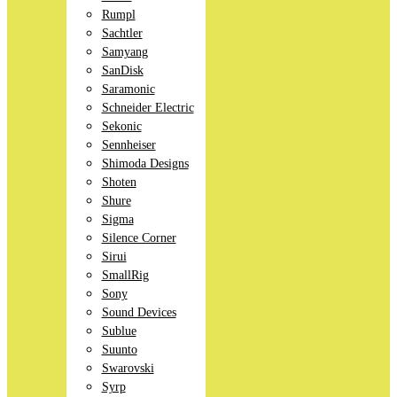
Rumpl
Sachtler
Samyang
SanDisk
Saramonic
Schneider Electric
Sekonic
Sennheiser
Shimoda Designs
Shoten
Shure
Sigma
Silence Corner
Sirui
SmallRig
Sony
Sound Devices
Sublue
Suunto
Swarovski
Syrp