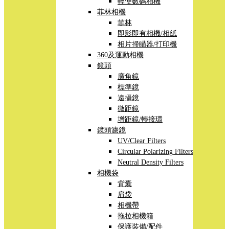
輕便數碼相機
菲林相機
菲林
即影即有相機/相紙
相片掃瞄器/打印機
360及運動相機
鏡頭
廣角鏡
標準鏡
遠攝鏡
微距鏡
增距鏡/轉接環
鏡頭濾鏡
UV/Clear Filters
Circular Polarizing Filters
Neutral Density Filters
相機袋
背囊
肩袋
相機帶
拖拉相機箱
保護裝備/配件