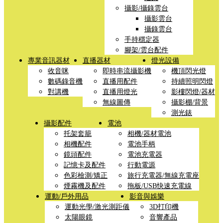
攝影/攝錄雲台
攝影雲台
攝錄雲台
手持穩定器
腳架/雲台配件
專業音訊器材
直播器材
燈光設備
收音咪
即時串流攝影機
機頂閃光燈
數碼錄音機
直播用配件
持續照明閃燈
對講機
直播用燈光
影樓閃燈/器材
無線圖傳
攝影棚/背景
測光錶
攝影配件
電池
托架套籠
相機/器材電池
相機配件
電池手柄
鏡頭配件
電池充電器
記憶卡及配件
行動電源
色彩檢測/矯正
旅行充電器/無線充電座
煙霧機及配件
拖板/USB快速充電線
運動/戶外用品
影音與娛樂
運動光學/激光測距儀
3D打印機
太陽眼鏡
音響產品