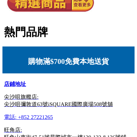
熱門品牌
購物滿$700免費本地送貨
店鋪地址
尖沙咀旗艦店:
尖沙咀彌敦道63號iSQUARE國際廣場508號舖
電話: +852 27221265
旺角店: