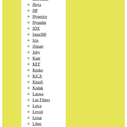
Hoya
HP
Hyperice
Hyundai
IDX
Insta360
Irix
iSmart
Joby
Kase
KEF
Kenko
KiCA
Kinofi
Kodak
Laowa
Lee Filters
Leica
Levoit
Lexar
Libec