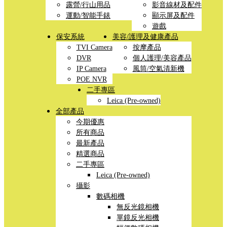
露營/行山用品
影音線材及配件
運動/智能手錶
顯示屏及配件
遊戲
保安系統
美容/護理及健康產品
TVI Camera
按摩產品
DVR
個人護理/美容產品
IP Camera
風筒/空氣清新機
POE NVR
二手專區
Leica (Pre-owned)
全部產品
今期優惠
所有商品
最新產品
精選商品
二手專區
Leica (Pre-owned)
攝影
數碼相機
無反光鏡相機
單鏡反光相機