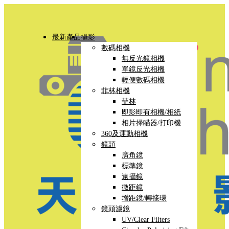
最新產品
攝影
數碼相機
無反光鏡相機
單鏡反光相機
輕便數碼相機
菲林相機
菲林
即影即有相機/相紙
相片掃瞄器/打印機
360及運動相機
鏡頭
廣角鏡
標準鏡
遠攝鏡
微距鏡
增距鏡/轉接環
鏡頭濾鏡
UV/Clear Filters