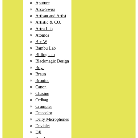
Aputure
Arca-Swiss
Artisan and Artist
Artistic & CO.
Artra Lab
Atomos
B + W
Bambu Lab
Billingham
Blackmagic Design
Boya
Braun
Bronine
Canon
Chasing
Crdbag
Crumpler
Datacolor
Deity Microphones
Devialet
DJI