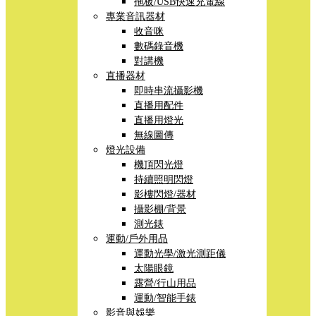
拖板/USB快速充電線
專業音訊器材
收音咪
數碼錄音機
對講機
直播器材
即時串流攝影機
直播用配件
直播用燈光
無線圖傳
燈光設備
機頂閃光燈
持續照明閃燈
影樓閃燈/器材
攝影棚/背景
測光錶
運動/戶外用品
運動光學/激光測距儀
太陽眼鏡
露營/行山用品
運動/智能手錶
影音與娛樂