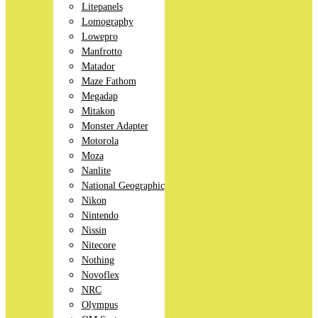
Litepanels
Lomography
Lowepro
Manfrotto
Matador
Maze Fathom
Megadap
Mitakon
Monster Adapter
Motorola
Moza
Nanlite
National Geographic
Nikon
Nintendo
Nissin
Nitecore
Nothing
Novoflex
NRC
Olympus