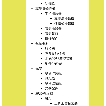
防潮箱
專業攝錄設備
手持攝錄機
專業級攝錄機
便攜式攝錄機
電影攝錄機
電影鏡頭
攝錄配件
航拍器材
航拍機
專業級航拍機
水底/陸地遙控器材
配件/消耗品
光學
雙筒望遠鏡
測距儀
單筒望遠鏡
光學配件
腳架/穩定器
腳架
三腳架雲台套裝