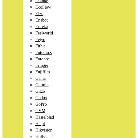
Domke
EcoFlow
Eizo
Enabot
Eureka
Feelworld
Feiyu
Fitbit
FotodioX
Fotopro
Fringer
Fujifilm
Gama
Garmin
Gitzo
Godox
GoPro
GVM
Hasselblad
Heipi
Hikvision
Hollyland