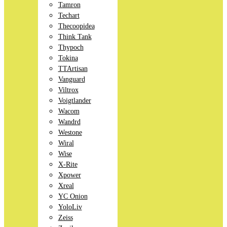
Tamron
Techart
Thecoopidea
Think Tank
Thypoch
Tokina
TTArtisan
Vanguard
Viltrox
Voigtlander
Wacom
Wandrd
Westone
Wiral
Wise
X-Rite
Xpower
Xreal
YC Onion
YoloLiv
Zeiss