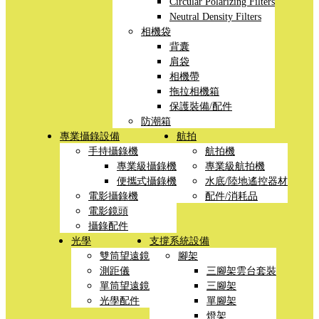
Circular Polarizing Filters
Neutral Density Filters
相機袋
背囊
肩袋
相機帶
拖拉相機箱
保護裝備/配件
防潮箱
專業攝錄設備
航拍
手持攝錄機
航拍機
專業級攝錄機
專業級航拍機
便攜式攝錄機
水底/陸地遙控器材
電影攝錄機
配件/消耗品
電影鏡頭
攝錄配件
光學
支撐系統設備
雙筒望遠鏡
腳架
測距儀
三腳架雲台套裝
單筒望遠鏡
三腳架
光學配件
單腳架
燈架