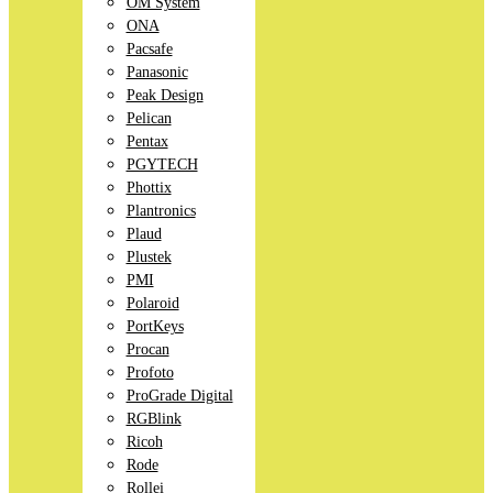
OM System
ONA
Pacsafe
Panasonic
Peak Design
Pelican
Pentax
PGYTECH
Phottix
Plantronics
Plaud
Plustek
PMI
Polaroid
PortKeys
Procan
Profoto
ProGrade Digital
RGBlink
Ricoh
Rode
Rollei