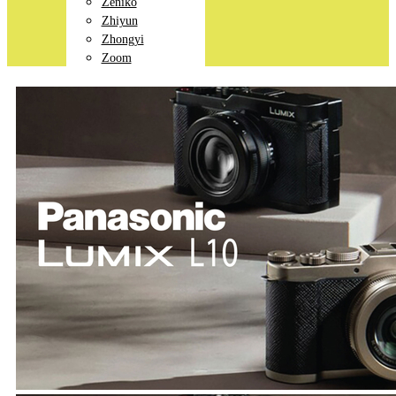
Zeniko
Zhiyun
Zhongyi
Zoom