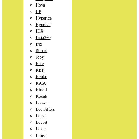
Hoya
HP
Hyperice
Hyundai
IDX
Insta360
Irix
iSmart
Joby
Kase
KEF
Kenko
KiCA
Kinofi
Kodak
Laowa
Lee Filters
Leica
Levoit
Lexar
Libec