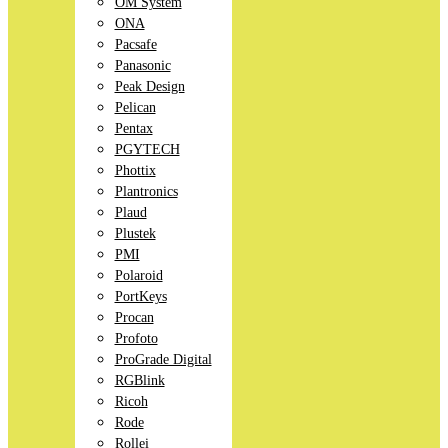
OM System
ONA
Pacsafe
Panasonic
Peak Design
Pelican
Pentax
PGYTECH
Phottix
Plantronics
Plaud
Plustek
PMI
Polaroid
PortKeys
Procan
Profoto
ProGrade Digital
RGBlink
Ricoh
Rode
Rollei