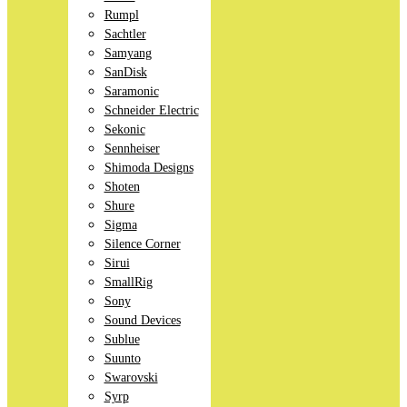
Rumpl
Sachtler
Samyang
SanDisk
Saramonic
Schneider Electric
Sekonic
Sennheiser
Shimoda Designs
Shoten
Shure
Sigma
Silence Corner
Sirui
SmallRig
Sony
Sound Devices
Sublue
Suunto
Swarovski
Syrp