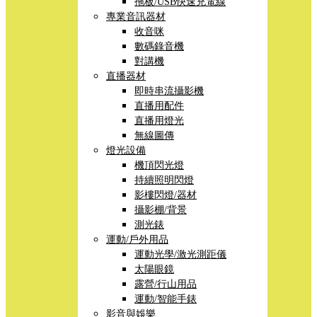
拖板/USB快速充電線
專業音訊器材
收音咪
數碼錄音機
對講機
直播器材
即時串流攝影機
直播用配件
直播用燈光
無線圖傳
燈光設備
機頂閃光燈
持續照明閃燈
影樓閃燈/器材
攝影棚/背景
測光錶
運動/戶外用品
運動光學/激光測距儀
太陽眼鏡
露營/行山用品
運動/智能手錶
影音與娛樂