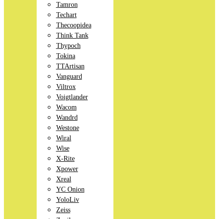
Tamron
Techart
Thecoopidea
Think Tank
Thypoch
Tokina
TTArtisan
Vanguard
Viltrox
Voigtlander
Wacom
Wandrd
Westone
Wiral
Wise
X-Rite
Xpower
Xreal
YC Onion
YoloLiv
Zeiss