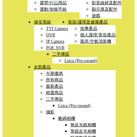
露營/行山用品
影音線材及配件
運動/智能手錶
顯示屏及配件
遊戲
保安系統
美容/護理及健康產品
TVI Camera
按摩產品
DVR
個人護理/美容產品
IP Camera
風筒/空氣清新機
POE NVR
二手專區
Leica (Pre-owned)
全部產品
今期優惠
所有商品
最新產品
精選商品
二手專區
Leica (Pre-owned)
攝影
數碼相機
無反光鏡相機
單鏡反光相機