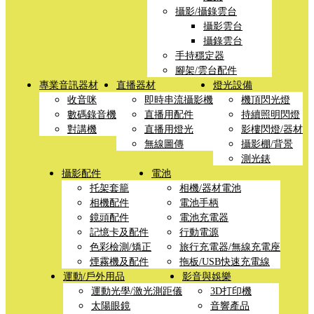
攝影/攝錄雲台
攝影雲台
攝錄雲台
手持穩定器
腳架/雲台配件
專業音訊器材
直播器材
燈光設備
收音咪
即時串流攝影機
機頂閃光燈
數碼錄音機
直播用配件
持續照明閃燈
對講機
直播用燈光
影樓閃燈/器材
無線圖傳
攝影棚/背景
測光錶
攝影配件
電池
托架套籠
相機/器材電池
相機配件
電池手柄
鏡頭配件
電池充電器
記憶卡及配件
行動電源
色彩檢測/矯正
旅行充電器/無線充電座
煙霧機及配件
拖板/USB快速充電線
運動/戶外用品
影音與娛樂
運動光學/激光測距儀
3D打印機
太陽眼鏡
音響產品