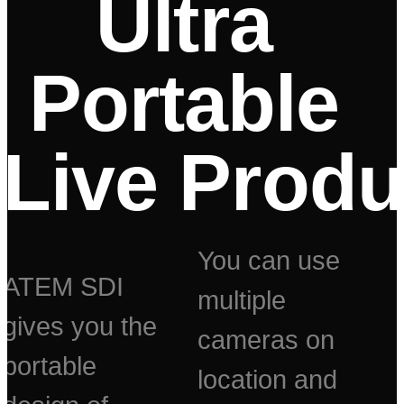
Ultra
Portable
Live Produ
You can use
ATEM SDI
multiple
gives you the
cameras on
portable
location and