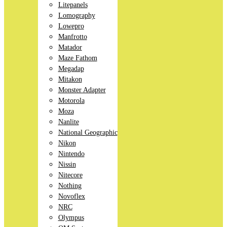
Litepanels
Lomography
Lowepro
Manfrotto
Matador
Maze Fathom
Megadap
Mitakon
Monster Adapter
Motorola
Moza
Nanlite
National Geographic
Nikon
Nintendo
Nissin
Nitecore
Nothing
Novoflex
NRC
Olympus