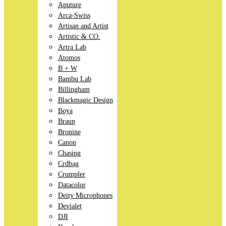
Aputure
Arca-Swiss
Artisan and Artist
Artistic & CO.
Artra Lab
Atomos
B + W
Bambu Lab
Billingham
Blackmagic Design
Boya
Braun
Bronine
Canon
Chasing
Crdbag
Crumpler
Datacolor
Deity Microphones
Devialet
DJI