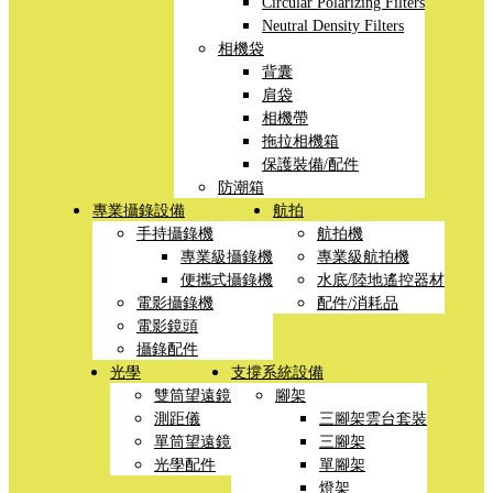
Circular Polarizing Filters
Neutral Density Filters
相機袋
背囊
肩袋
相機帶
拖拉相機箱
保護裝備/配件
防潮箱
專業攝錄設備
航拍
手持攝錄機
航拍機
專業級攝錄機
專業級航拍機
便攜式攝錄機
水底/陸地遙控器材
電影攝錄機
配件/消耗品
電影鏡頭
攝錄配件
光學
支撐系統設備
雙筒望遠鏡
腳架
測距儀
三腳架雲台套裝
單筒望遠鏡
三腳架
光學配件
單腳架
燈架