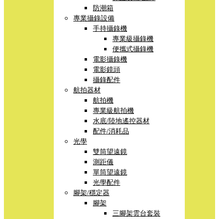
防潮箱
專業攝錄設備
手持攝錄機
專業級攝錄機
便攜式攝錄機
電影攝錄機
電影鏡頭
攝錄配件
航拍器材
航拍機
專業級航拍機
水底/陸地遙控器材
配件/消耗品
光學
雙筒望遠鏡
測距儀
單筒望遠鏡
光學配件
腳架/穩定器
腳架
三腳架雲台套裝