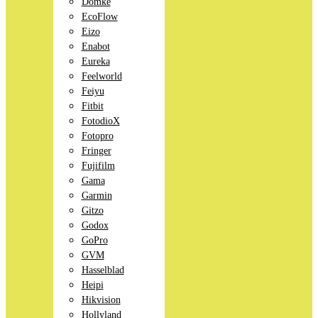
Domke
EcoFlow
Eizo
Enabot
Eureka
Feelworld
Feiyu
Fitbit
FotodioX
Fotopro
Fringer
Fujifilm
Gama
Garmin
Gitzo
Godox
GoPro
GVM
Hasselblad
Heipi
Hikvision
Hollyland