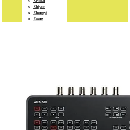
Zeniko
Zhiyun
Zhongyi
Zoom