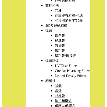
輕便數碼相機
菲林相機
菲林
即影即有相機/相紙
相片掃瞄器/打印機
360及運動相機
鏡頭
廣角鏡
標準鏡
遠攝鏡
微距鏡
增距鏡/轉接環
鏡頭濾鏡
UV/Clear Filters
Circular Polarizing Filters
Neutral Density Filters
相機袋
背囊
肩袋
相機帶
拖拉相機箱
保護裝備/配件