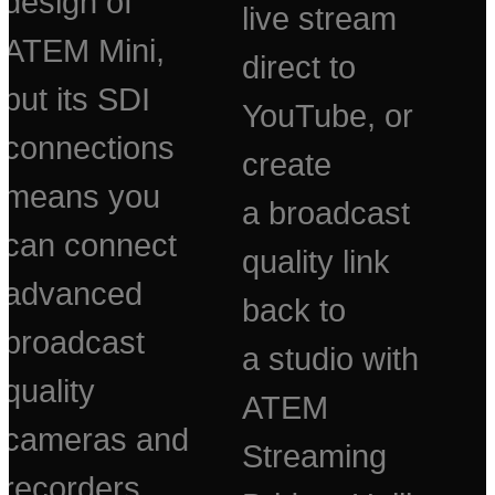
design of
live stream
ATEM Mini,
direct to
but its SDI
YouTube, or
connections
create
means you
a broadcast
can connect
quality link
advanced
back to
broadcast
a studio with
quality
ATEM
cameras and
Streaming
recorders.