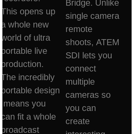
Bridge. Unlike
This opens up
single camera
a whole new
remote
world of ultra
shoots, ATEM
portable live
SDI lets you
production.
connect
The incredibly
multiple
portable design
cameras so
means you
you can
can fit a whole
create
broadcast