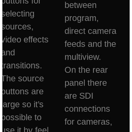
buttons for
between
selecting
program,
sources,
direct camera
video effects
feeds and the
and
multiview.
transitions.
On the rear
The source
panel there
buttons are
are SDI
large so it’s
connections
possible to
for cameras,
use it by feel,