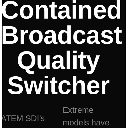
Contained
Broadcast
Quality
Switcher
Extreme
ATEM SDI’s
models have