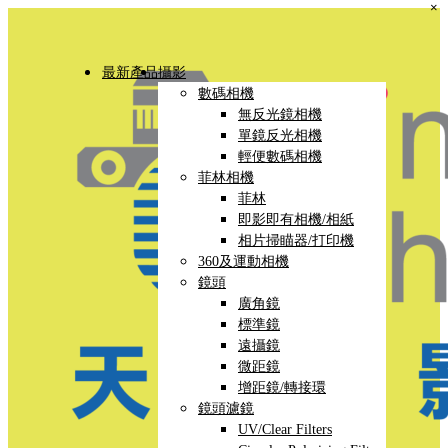
×
最新產品
攝影
數碼相機
無反光鏡相機
單鏡反光相機
輕便數碼相機
菲林相機
菲林
即影即有相機/相紙
相片掃瞄器/打印機
360及運動相機
鏡頭
廣角鏡
標準鏡
遠攝鏡
微距鏡
增距鏡/轉接環
鏡頭濾鏡
UV/Clear Filters