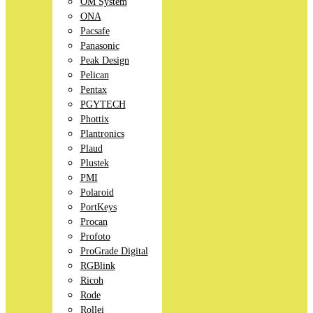
OM System
ONA
Pacsafe
Panasonic
Peak Design
Pelican
Pentax
PGYTECH
Phottix
Plantronics
Plaud
Plustek
PMI
Polaroid
PortKeys
Procan
Profoto
ProGrade Digital
RGBlink
Ricoh
Rode
Rollei