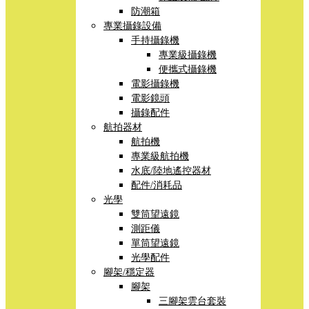
防潮箱
專業攝錄設備
手持攝錄機
專業級攝錄機
便攜式攝錄機
電影攝錄機
電影鏡頭
攝錄配件
航拍器材
航拍機
專業級航拍機
水底/陸地遙控器材
配件/消耗品
光學
雙筒望遠鏡
測距儀
單筒望遠鏡
光學配件
腳架/穩定器
腳架
三腳架雲台套裝