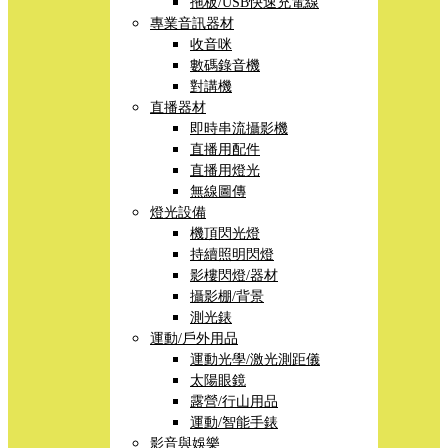
拖板/USB快速充電線
專業音訊器材
收音咪
數碼錄音機
對講機
直播器材
即時串流攝影機
直播用配件
直播用燈光
無線圖傳
燈光設備
機頂閃光燈
持續照明閃燈
影樓閃燈/器材
攝影棚/背景
測光錶
運動/戶外用品
運動光學/激光測距儀
太陽眼鏡
露營/行山用品
運動/智能手錶
影音與娛樂