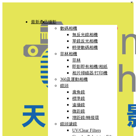
×
最新產品
攝影
數碼相機
無反光鏡相機
單鏡反光相機
輕便數碼相機
菲林相機
菲林
即影即有相機/相紙
相片掃瞄器/打印機
360及運動相機
鏡頭
廣角鏡
標準鏡
遠攝鏡
微距鏡
增距鏡/轉接環
鏡頭濾鏡
UV/Clear Filters