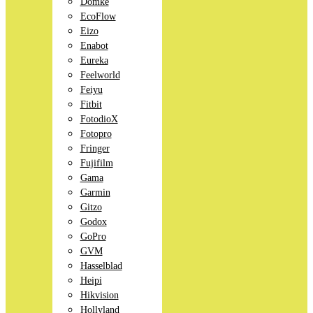
Domke
EcoFlow
Eizo
Enabot
Eureka
Feelworld
Feiyu
Fitbit
FotodioX
Fotopro
Fringer
Fujifilm
Gama
Garmin
Gitzo
Godox
GoPro
GVM
Hasselblad
Heipi
Hikvision
Hollyland