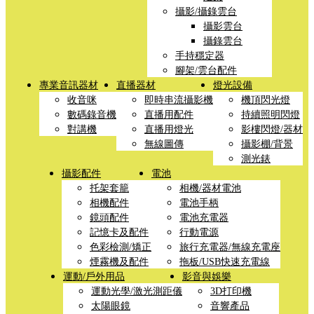
攝影/攝錄雲台
攝影雲台
攝錄雲台
手持穩定器
腳架/雲台配件
專業音訊器材
直播器材
燈光設備
收音咪
即時串流攝影機
機頂閃光燈
數碼錄音機
直播用配件
持續照明閃燈
對講機
直播用燈光
影樓閃燈/器材
無線圖傳
攝影棚/背景
測光錶
攝影配件
電池
托架套籠
相機/器材電池
相機配件
電池手柄
鏡頭配件
電池充電器
記憶卡及配件
行動電源
色彩檢測/矯正
旅行充電器/無線充電座
煙霧機及配件
拖板/USB快速充電線
運動/戶外用品
影音與娛樂
運動光學/激光測距儀
3D打印機
太陽眼鏡
音響產品