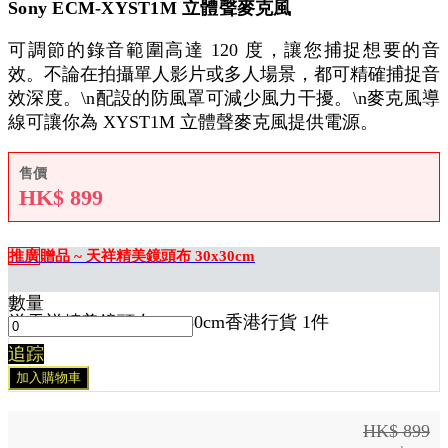
Sony ECM-XYST1M 立體聲麥克風
可調節的錄音範圍高達 120 度，讓您捕捉想要的音
效。不論在拍攝單人影片或多人場景，都可精確捕捉音
效深度。\n配設的防風罩可減少風力干擾。\n麥克風導
線可讓你為 XYST1M 立體聲麥克風提供電源。
售價
HK$
899
推廣
贈品 ~ 天祥精美鏡頭布 30x30cm
數量
送
天祥精美鏡頭布 30x30cm香港行貨 1
件
追踪
加入購物車
HK$ 899