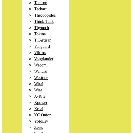
Tamron
Techart
Thecoopidea
Think Tank
Thypoch
Tokina
TTArtisan
Vanguard
Viltrox
Voigtlander
Wacom
Wandrd
Westone
Wiral
Wise
X-Rite
Xpower
Xreal
YC Onion
YoloLiv
Zeiss