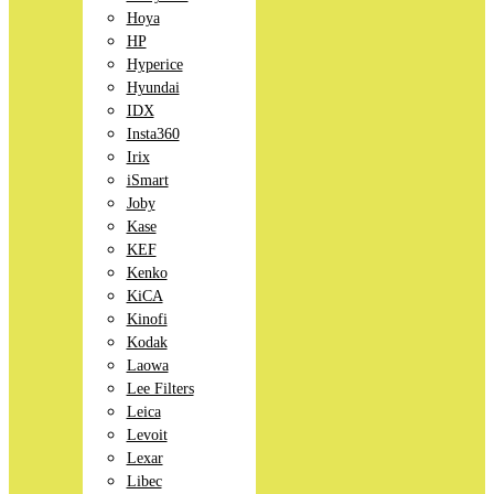
Hoya
HP
Hyperice
Hyundai
IDX
Insta360
Irix
iSmart
Joby
Kase
KEF
Kenko
KiCA
Kinofi
Kodak
Laowa
Lee Filters
Leica
Levoit
Lexar
Libec