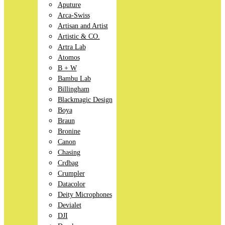
Aputure
Arca-Swiss
Artisan and Artist
Artistic & CO.
Artra Lab
Atomos
B + W
Bambu Lab
Billingham
Blackmagic Design
Boya
Braun
Bronine
Canon
Chasing
Crdbag
Crumpler
Datacolor
Deity Microphones
Devialet
DJI