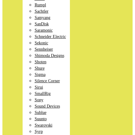
Rumpl
Sachtler
Samyang
SanDisk
Saramonic
Schneider Electric
Sekonic
Sennheiser
Shimoda Designs
Shoten
Shure
Sigma
Silence Corner
Sirui
SmallRig
Sony
Sound Devices
Sublue
Suunto
Swarovski
Syrp