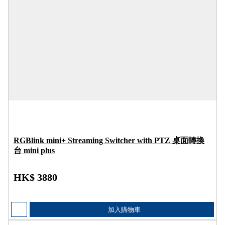
RGBlink mini+ Streaming Switcher with PTZ 桌面轉換
台 mini plus
HK$ 3880
加入購物車