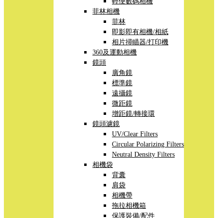
輕便數碼相機
菲林相機
菲林
即影即有相機/相紙
相片掃瞄器/打印機
360及運動相機
鏡頭
廣角鏡
標準鏡
遠攝鏡
微距鏡
增距鏡/轉接環
鏡頭濾鏡
UV/Clear Filters
Circular Polarizing Filters
Neutral Density Filters
相機袋
背囊
肩袋
相機帶
拖拉相機箱
保護裝備/配件