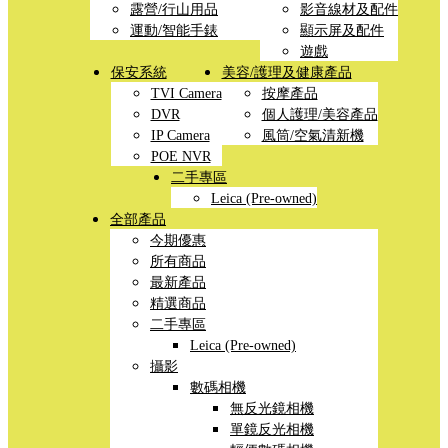
露營/行山用品
影音線材及配件
運動/智能手錶
顯示屏及配件
遊戲
保安系統
美容/護理及健康產品
TVI Camera
按摩產品
DVR
個人護理/美容產品
IP Camera
風筒/空氣清新機
POE NVR
二手專區
Leica (Pre-owned)
全部產品
今期優惠
所有商品
最新產品
精選商品
二手專區
Leica (Pre-owned)
攝影
數碼相機
無反光鏡相機
單鏡反光相機