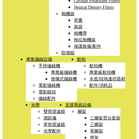
Circular Polarizing Filters
Neutral Density Filters
相機袋
背囊
肩袋
相機帶
拖拉相機箱
保護裝備/配件
防潮箱
專業攝錄設備
航拍
手持攝錄機
航拍機
專業級攝錄機
專業級航拍機
便攜式攝錄機
水底/陸地遙控器材
電影攝錄機
配件/消耗品
電影鏡頭
攝錄配件
光學
支撐系統設備
雙筒望遠鏡
腳架
測距儀
三腳架雲台套裝
單筒望遠鏡
三腳架
光學配件
單腳架
燈架