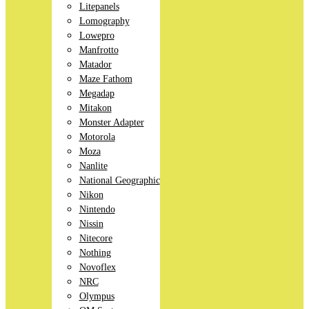
Litepanels
Lomography
Lowepro
Manfrotto
Matador
Maze Fathom
Megadap
Mitakon
Monster Adapter
Motorola
Moza
Nanlite
National Geographic
Nikon
Nintendo
Nissin
Nitecore
Nothing
Novoflex
NRC
Olympus