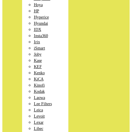
Hoya
HP
Hyperice
Hyundai
IDX
Insta360
Irix
iSmart
Joby
Kase
KEF
Kenko
KiCA
Kinofi
Kodak
Laowa
Lee Filters
Leica
Levoit
Lexar
Libec