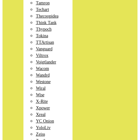
Tamron
Techart
Thecoopidea
Think Tank
Thypoch
Tokina
TTArtisan
Vanguard
Viltrox
Voigtlander
Wacom
Wandrd
Westone
Wiral
Wise
X-Rite
Xpower
Xreal
YC Onion
YoloLiv
Zeiss