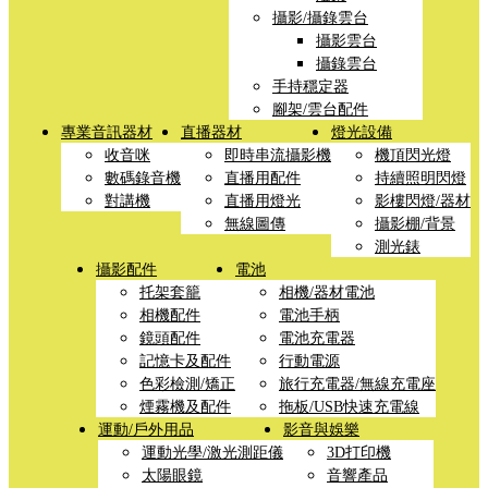
攝影/攝錄雲台
攝影雲台
攝錄雲台
手持穩定器
腳架/雲台配件
專業音訊器材
直播器材
燈光設備
收音咪
即時串流攝影機
機頂閃光燈
數碼錄音機
直播用配件
持續照明閃燈
對講機
直播用燈光
影樓閃燈/器材
無線圖傳
攝影棚/背景
測光錶
攝影配件
電池
托架套籠
相機/器材電池
相機配件
電池手柄
鏡頭配件
電池充電器
記憶卡及配件
行動電源
色彩檢測/矯正
旅行充電器/無線充電座
煙霧機及配件
拖板/USB快速充電線
運動/戶外用品
影音與娛樂
運動光學/激光測距儀
3D打印機
太陽眼鏡
音響產品