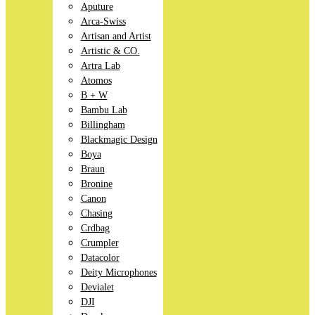
Aputure
Arca-Swiss
Artisan and Artist
Artistic & CO.
Artra Lab
Atomos
B + W
Bambu Lab
Billingham
Blackmagic Design
Boya
Braun
Bronine
Canon
Chasing
Crdbag
Crumpler
Datacolor
Deity Microphones
Devialet
DJI