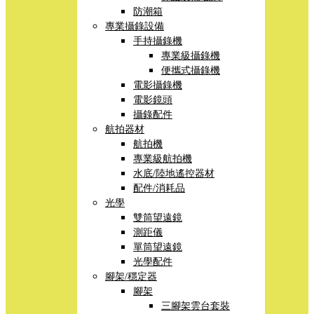
防潮箱
專業攝錄設備
手持攝錄機
專業級攝錄機
便攜式攝錄機
電影攝錄機
電影鏡頭
攝錄配件
航拍器材
航拍機
專業級航拍機
水底/陸地遙控器材
配件/消耗品
光學
雙筒望遠鏡
測距儀
單筒望遠鏡
光學配件
腳架/穩定器
腳架
三腳架雲台套裝