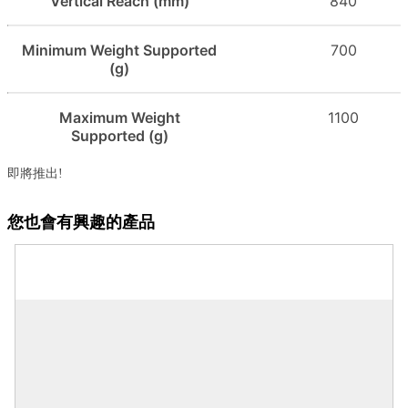
Vertical Reach (mm)
840
Minimum Weight Supported
700
(g)
Maximum Weight
1100
Supported (g)
即將推出!
您也會有興趣的產品