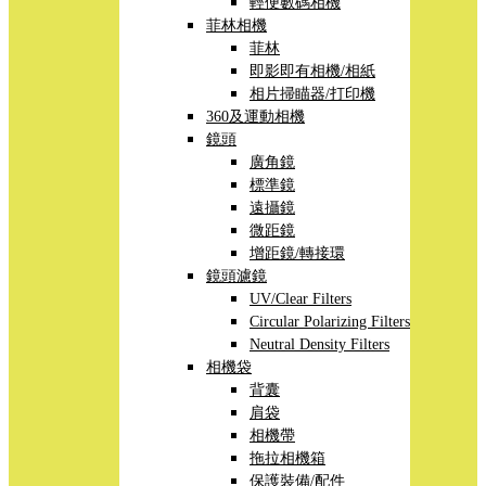
輕便數碼相機
菲林相機
菲林
即影即有相機/相紙
相片掃瞄器/打印機
360及運動相機
鏡頭
廣角鏡
標準鏡
遠攝鏡
微距鏡
增距鏡/轉接環
鏡頭濾鏡
UV/Clear Filters
Circular Polarizing Filters
Neutral Density Filters
相機袋
背囊
肩袋
相機帶
拖拉相機箱
保護裝備/配件