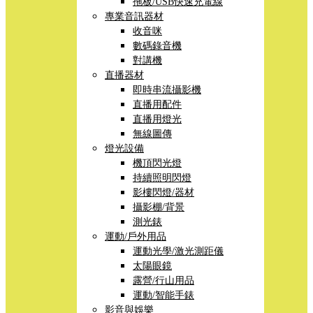
拖板/USB快速充電線
專業音訊器材
收音咪
數碼錄音機
對講機
直播器材
即時串流攝影機
直播用配件
直播用燈光
無線圖傳
燈光設備
機頂閃光燈
持續照明閃燈
影樓閃燈/器材
攝影棚/背景
測光錶
運動/戶外用品
運動光學/激光測距儀
太陽眼鏡
露營/行山用品
運動/智能手錶
影音與娛樂