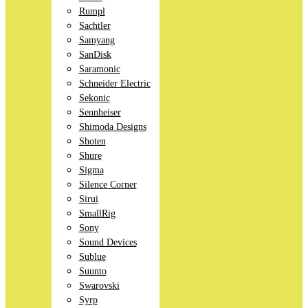
Rumpl
Sachtler
Samyang
SanDisk
Saramonic
Schneider Electric
Sekonic
Sennheiser
Shimoda Designs
Shoten
Shure
Sigma
Silence Corner
Sirui
SmallRig
Sony
Sound Devices
Sublue
Suunto
Swarovski
Syrp