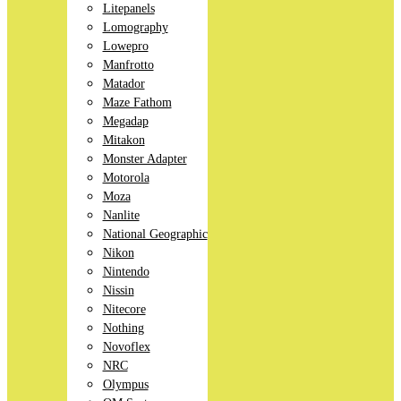
Litepanels
Lomography
Lowepro
Manfrotto
Matador
Maze Fathom
Megadap
Mitakon
Monster Adapter
Motorola
Moza
Nanlite
National Geographic
Nikon
Nintendo
Nissin
Nitecore
Nothing
Novoflex
NRC
Olympus