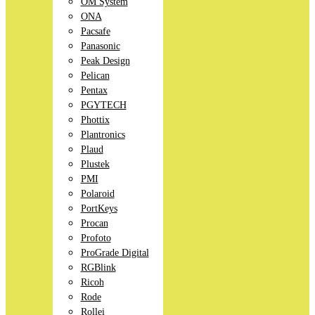
OM System
ONA
Pacsafe
Panasonic
Peak Design
Pelican
Pentax
PGYTECH
Phottix
Plantronics
Plaud
Plustek
PMI
Polaroid
PortKeys
Procan
Profoto
ProGrade Digital
RGBlink
Ricoh
Rode
Rollei