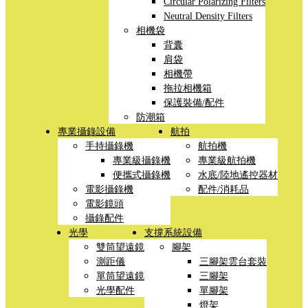
Circular Polarizing Filters
Neutral Density Filters
相機袋
背囊
肩袋
相機帶
拖拉相機箱
保護裝備/配件
防潮箱
專業攝錄設備
航拍
手持攝錄機
航拍機
專業級攝錄機
專業級航拍機
便攜式攝錄機
水底/陸地遙控器材
電影攝錄機
配件/消耗品
電影鏡頭
攝錄配件
光學
支撐系統設備
雙筒望遠鏡
腳架
測距儀
三腳架雲台套裝
單筒望遠鏡
三腳架
光學配件
單腳架
燈架