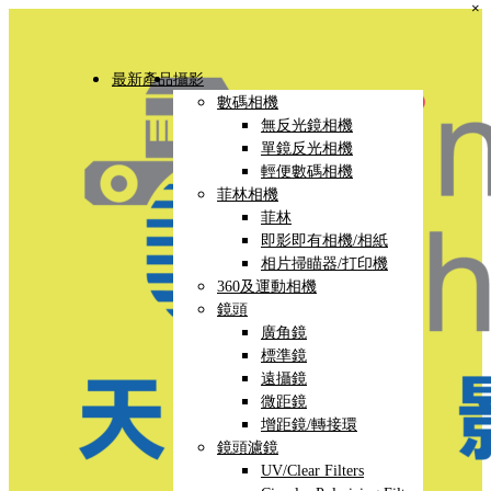
×
最新產品
攝影
數碼相機
無反光鏡相機
單鏡反光相機
輕便數碼相機
菲林相機
菲林
即影即有相機/相紙
相片掃瞄器/打印機
360及運動相機
鏡頭
廣角鏡
標準鏡
遠攝鏡
微距鏡
增距鏡/轉接環
鏡頭濾鏡
UV/Clear Filters