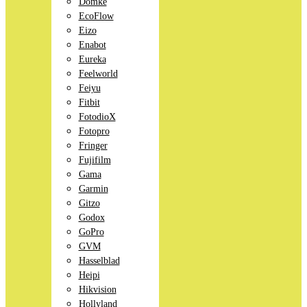
Domke
EcoFlow
Eizo
Enabot
Eureka
Feelworld
Feiyu
Fitbit
FotodioX
Fotopro
Fringer
Fujifilm
Gama
Garmin
Gitzo
Godox
GoPro
GVM
Hasselblad
Heipi
Hikvision
Hollyland