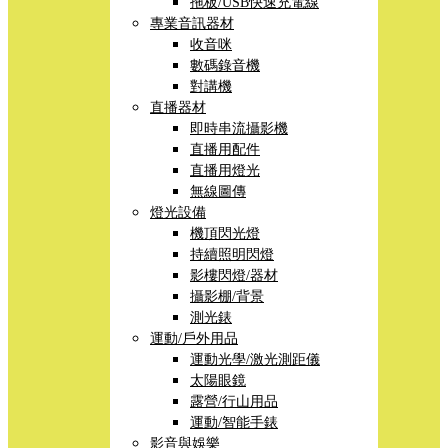
拖板/USB快速充電線
專業音訊器材
收音咪
數碼錄音機
對講機
直播器材
即時串流攝影機
直播用配件
直播用燈光
無線圖傳
燈光設備
機頂閃光燈
持續照明閃燈
影樓閃燈/器材
攝影棚/背景
測光錶
運動/戶外用品
運動光學/激光測距儀
太陽眼鏡
露營/行山用品
運動/智能手錶
影音與娛樂