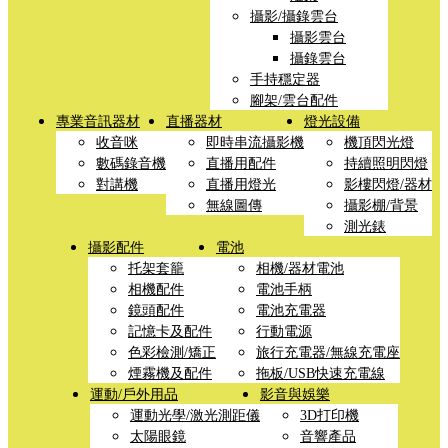
攝影/攝錄雲台
攝影雲台
攝錄雲台
手持穩定器
腳架/雲台配件
專業音訊器材
直播器材
燈光設備
收音咪
即時串流攝影機
機頂閃光燈
數碼錄音機
直播用配件
持續照明閃燈
對講機
直播用燈光
影樓閃燈/器材
無線圖傳
攝影棚/背景
測光錶
攝影配件
電池
托架套籠
相機/器材電池
相機配件
電池手柄
鏡頭配件
電池充電器
記憶卡及配件
行動電源
色彩檢測/矯正
旅行充電器/無線充電座
煙霧機及配件
拖板/USB快速充電線
運動/戶外用品
影音與娛樂
運動光學/激光測距儀
3D打印機
太陽眼鏡
音響產品