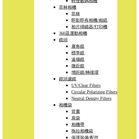
輕便數碼相機
菲林相機
菲林
即影即有相機/相紙
相片掃瞄器/打印機
360及運動相機
鏡頭
廣角鏡
標準鏡
遠攝鏡
微距鏡
增距鏡/轉接環
鏡頭濾鏡
UV/Clear Filters
Circular Polarizing Filters
Neutral Density Filters
相機袋
背囊
肩袋
相機帶
拖拉相機箱
保護裝備/配件