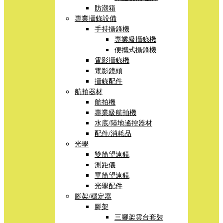
防潮箱
專業攝錄設備
手持攝錄機
專業級攝錄機
便攜式攝錄機
電影攝錄機
電影鏡頭
攝錄配件
航拍器材
航拍機
專業級航拍機
水底/陸地遙控器材
配件/消耗品
光學
雙筒望遠鏡
測距儀
單筒望遠鏡
光學配件
腳架/穩定器
腳架
三腳架雲台套裝