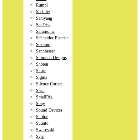
Rumpl
Sachtler
Samyang
SanDisk
Saramonic
Schneider Electric
Sekonic
Sennheiser
Shimoda Designs
Shoten
Shure
Sigma
Silence Corner
Sirui
SmallRig
Sony
Sound Devices
Sublue
Suunto
Swarovski
Syrp