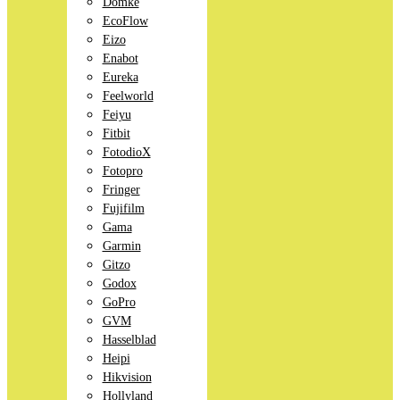
Domke
EcoFlow
Eizo
Enabot
Eureka
Feelworld
Feiyu
Fitbit
FotodioX
Fotopro
Fringer
Fujifilm
Gama
Garmin
Gitzo
Godox
GoPro
GVM
Hasselblad
Heipi
Hikvision
Hollyland