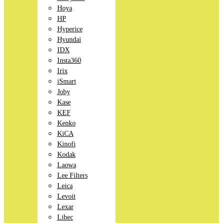
Hoya
HP
Hyperice
Hyundai
IDX
Insta360
Irix
iSmart
Joby
Kase
KEF
Kenko
KiCA
Kinofi
Kodak
Laowa
Lee Filters
Leica
Levoit
Lexar
Libec