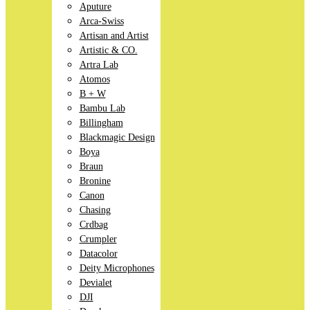
Aputure
Arca-Swiss
Artisan and Artist
Artistic & CO.
Artra Lab
Atomos
B + W
Bambu Lab
Billingham
Blackmagic Design
Boya
Braun
Bronine
Canon
Chasing
Crdbag
Crumpler
Datacolor
Deity Microphones
Devialet
DJI