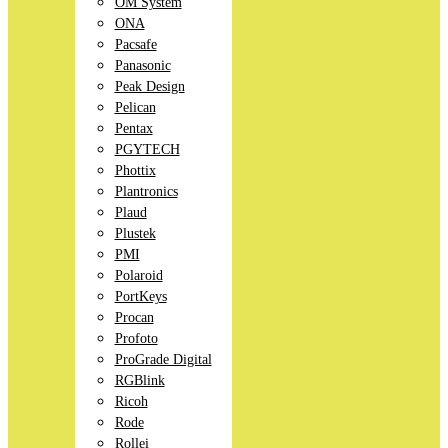
OM System
ONA
Pacsafe
Panasonic
Peak Design
Pelican
Pentax
PGYTECH
Phottix
Plantronics
Plaud
Plustek
PMI
Polaroid
PortKeys
Procan
Profoto
ProGrade Digital
RGBlink
Ricoh
Rode
Rollei