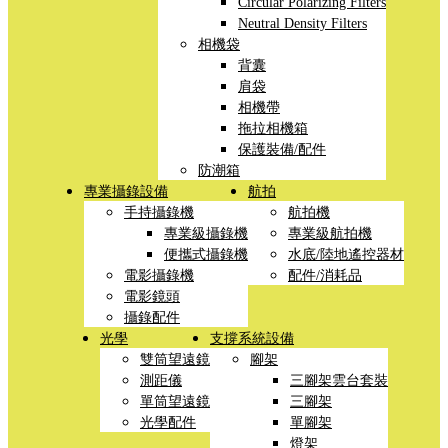
Circular Polarizing Filters
Neutral Density Filters
相機袋
背囊
肩袋
相機帶
拖拉相機箱
保護裝備/配件
防潮箱
專業攝錄設備
航拍
手持攝錄機
航拍機
專業級攝錄機
專業級航拍機
便攜式攝錄機
水底/陸地遙控器材
電影攝錄機
配件/消耗品
電影鏡頭
攝錄配件
光學
支撐系統設備
雙筒望遠鏡
腳架
測距儀
三腳架雲台套裝
單筒望遠鏡
三腳架
光學配件
單腳架
燈架