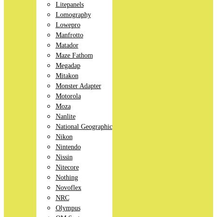
Litepanels
Lomography
Lowepro
Manfrotto
Matador
Maze Fathom
Megadap
Mitakon
Monster Adapter
Motorola
Moza
Nanlite
National Geographic
Nikon
Nintendo
Nissin
Nitecore
Nothing
Novoflex
NRC
Olympus