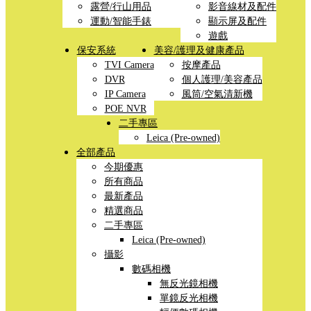
露營/行山用品
影音線材及配件
運動/智能手錶
顯示屏及配件
遊戲
保安系統
美容/護理及健康產品
TVI Camera
按摩產品
DVR
個人護理/美容產品
IP Camera
風筒/空氣清新機
POE NVR
二手專區
Leica (Pre-owned)
全部產品
今期優惠
所有商品
最新產品
精選商品
二手專區
Leica (Pre-owned)
攝影
數碼相機
無反光鏡相機
單鏡反光相機