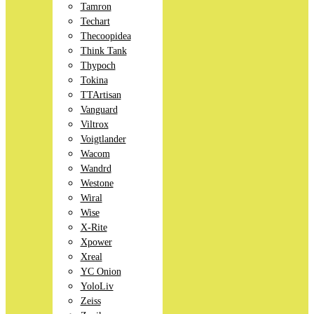
Tamron
Techart
Thecoopidea
Think Tank
Thypoch
Tokina
TTArtisan
Vanguard
Viltrox
Voigtlander
Wacom
Wandrd
Westone
Wiral
Wise
X-Rite
Xpower
Xreal
YC Onion
YoloLiv
Zeiss