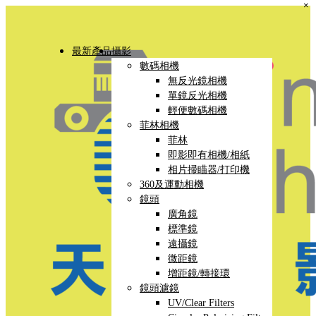
×
最新產品
攝影
數碼相機
無反光鏡相機
單鏡反光相機
輕便數碼相機
菲林相機
菲林
即影即有相機/相紙
相片掃瞄器/打印機
360及運動相機
鏡頭
廣角鏡
標準鏡
遠攝鏡
微距鏡
增距鏡/轉接環
鏡頭濾鏡
UV/Clear Filters