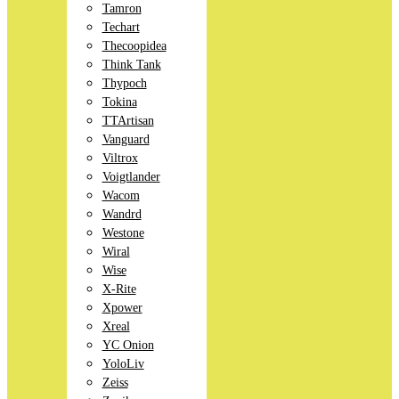
Tamron
Techart
Thecoopidea
Think Tank
Thypoch
Tokina
TTArtisan
Vanguard
Viltrox
Voigtlander
Wacom
Wandrd
Westone
Wiral
Wise
X-Rite
Xpower
Xreal
YC Onion
YoloLiv
Zeiss