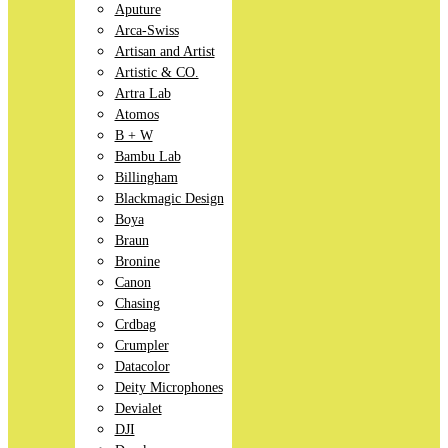
Aputure
Arca-Swiss
Artisan and Artist
Artistic & CO.
Artra Lab
Atomos
B + W
Bambu Lab
Billingham
Blackmagic Design
Boya
Braun
Bronine
Canon
Chasing
Crdbag
Crumpler
Datacolor
Deity Microphones
Devialet
DJI