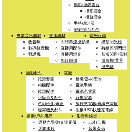
攝影/攝錄雲台
攝影雲台
攝錄雲台
手持穩定器
腳架/雲台配件
專業音訊器材
直播器材
燈光設備
收音咪
即時串流攝影機
機頂閃光燈
數碼錄音機
直播用配件
持續照明閃燈
對講機
直播用燈光
影樓閃燈/器材
無線圖傳
攝影棚/背景
測光錶
攝影配件
電池
托架套籠
相機/器材電池
相機配件
電池手柄
鏡頭配件
電池充電器
記憶卡及配件
行動電源
色彩檢測/矯正
旅行充電器/無線充電座
煙霧機及配件
拖板/USB快速充電線
運動/戶外用品
影音與娛樂
運動光學/激光測距儀
3D打印機
太陽眼鏡
音響產品