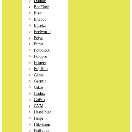
Domke
EcoFlow
Eizo
Enabot
Eureka
Feelworld
Feiyu
Fitbit
FotodioX
Fotopro
Fringer
Fujifilm
Gama
Garmin
Gitzo
Godox
GoPro
GVM
Hasselblad
Heipi
Hikvision
Hollyland