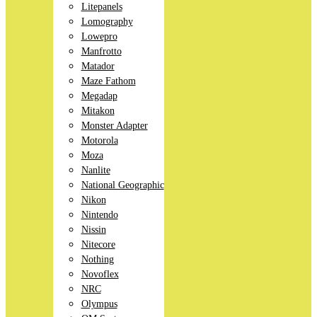
Litepanels
Lomography
Lowepro
Manfrotto
Matador
Maze Fathom
Megadap
Mitakon
Monster Adapter
Motorola
Moza
Nanlite
National Geographic
Nikon
Nintendo
Nissin
Nitecore
Nothing
Novoflex
NRC
Olympus