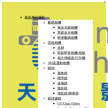
×
最新產品
攝影
數碼相機
無反光鏡相機
單鏡反光相機
輕便數碼相機
菲林相機
菲林
即影即有相機/相紙
相片掃瞄器/打印機
360及運動相機
鏡頭
廣角鏡
標準鏡
遠攝鏡
微距鏡
增距鏡/轉接環
鏡頭濾鏡
UV/Clear Filters