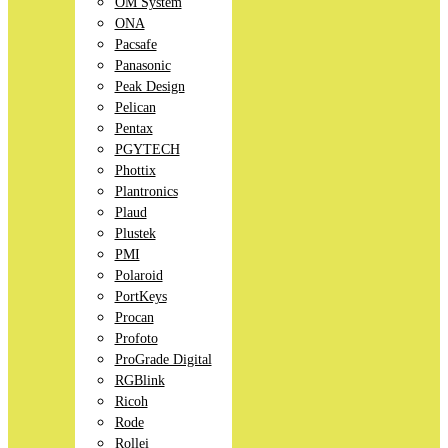
OM System
ONA
Pacsafe
Panasonic
Peak Design
Pelican
Pentax
PGYTECH
Phottix
Plantronics
Plaud
Plustek
PMI
Polaroid
PortKeys
Procan
Profoto
ProGrade Digital
RGBlink
Ricoh
Rode
Rollei