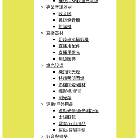
拖板/USB快速充電線
專業音訊器材
收音咪
數碼錄音機
對講機
直播器材
即時串流攝影機
直播用配件
直播用燈光
無線圖傳
燈光設備
機頂閃光燈
持續照明閃燈
影樓閃燈/器材
攝影棚/背景
測光錶
運動/戶外用品
運動光學/激光測距儀
太陽眼鏡
露營/行山用品
運動/智能手錶
影音與娛樂