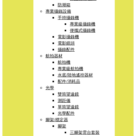
防潮箱
專業攝錄設備
手持攝錄機
專業級攝錄機
便攜式攝錄機
電影攝錄機
電影鏡頭
攝錄配件
航拍器材
航拍機
專業級航拍機
水底/陸地遙控器材
配件/消耗品
光學
雙筒望遠鏡
測距儀
單筒望遠鏡
光學配件
腳架/穩定器
腳架
三腳架雲台套裝