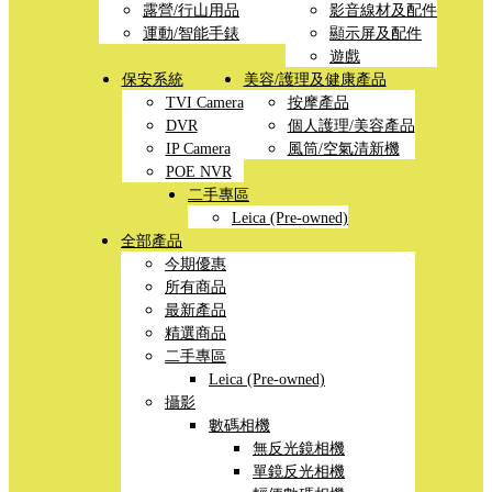
露營/行山用品
影音線材及配件
運動/智能手錶
顯示屏及配件
遊戲
保安系統
美容/護理及健康產品
TVI Camera
按摩產品
DVR
個人護理/美容產品
IP Camera
風筒/空氣清新機
POE NVR
二手專區
Leica (Pre-owned)
全部產品
今期優惠
所有商品
最新產品
精選商品
二手專區
Leica (Pre-owned)
攝影
數碼相機
無反光鏡相機
單鏡反光相機