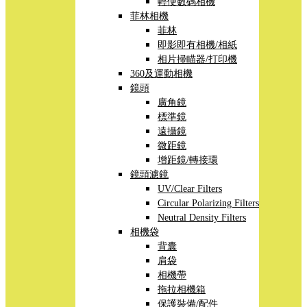
輕便數碼相機
菲林相機
菲林
即影即有相機/相紙
相片掃瞄器/打印機
360及運動相機
鏡頭
廣角鏡
標準鏡
遠攝鏡
微距鏡
增距鏡/轉接環
鏡頭濾鏡
UV/Clear Filters
Circular Polarizing Filters
Neutral Density Filters
相機袋
背囊
肩袋
相機帶
拖拉相機箱
保護裝備/配件