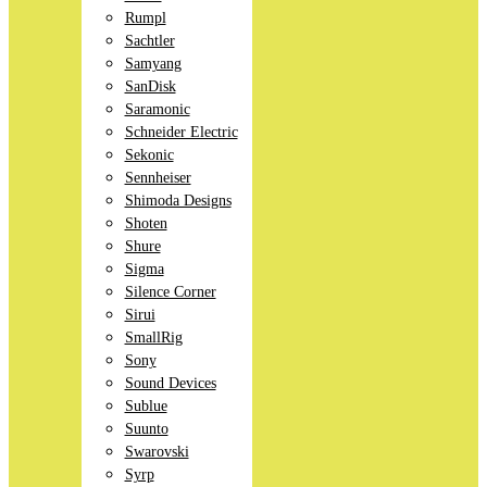
Rumpl
Sachtler
Samyang
SanDisk
Saramonic
Schneider Electric
Sekonic
Sennheiser
Shimoda Designs
Shoten
Shure
Sigma
Silence Corner
Sirui
SmallRig
Sony
Sound Devices
Sublue
Suunto
Swarovski
Syrp