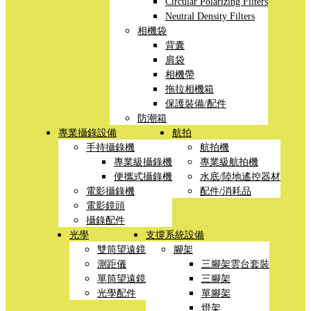
Circular Polarizing Filters
Neutral Density Filters
相機袋
背囊
肩袋
相機帶
拖拉相機箱
保護裝備/配件
防潮箱
專業攝錄設備
航拍
手持攝錄機
航拍機
專業級攝錄機
專業級航拍機
便攜式攝錄機
水底/陸地遙控器材
電影攝錄機
配件/消耗品
電影鏡頭
攝錄配件
光學
支撐系統設備
雙筒望遠鏡
腳架
測距儀
三腳架雲台套裝
單筒望遠鏡
三腳架
光學配件
單腳架
燈架