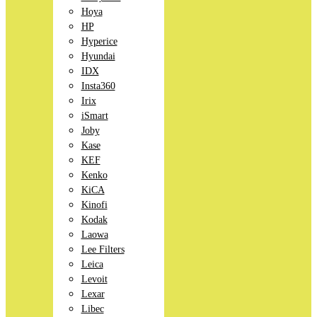
Hoya
HP
Hyperice
Hyundai
IDX
Insta360
Irix
iSmart
Joby
Kase
KEF
Kenko
KiCA
Kinofi
Kodak
Laowa
Lee Filters
Leica
Levoit
Lexar
Libec