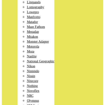
Litepanels
Lomography
Lowepro
Manfrotto
Matador
Maze Fathom
Megadap
Mitakon
Monster Adapter
Motorola
Moza
Nanlite
National Geographic
Nikon
Nintendo
Nissin
Nitecore
Nothing
Novoflex
NRC
Olympus