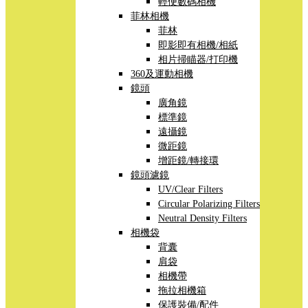
輕便數碼相機
菲林相機
菲林
即影即有相機/相紙
相片掃瞄器/打印機
360及運動相機
鏡頭
廣角鏡
標準鏡
遠攝鏡
微距鏡
增距鏡/轉接環
鏡頭濾鏡
UV/Clear Filters
Circular Polarizing Filters
Neutral Density Filters
相機袋
背囊
肩袋
相機帶
拖拉相機箱
保護裝備/配件