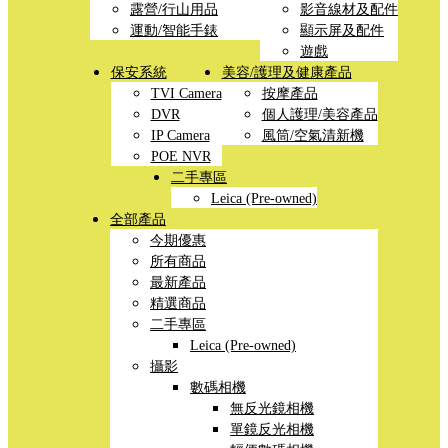
露營/行山用品
影音線材及配件
運動/智能手錶
顯示屏及配件
遊戲
保安系統
美容/護理及健康產品
TVI Camera
按摩產品
DVR
個人護理/美容產品
IP Camera
風筒/空氣清新機
POE NVR
二手專區
Leica (Pre-owned)
全部產品
今期優惠
所有商品
最新產品
精選商品
二手專區
Leica (Pre-owned)
攝影
數碼相機
無反光鏡相機
單鏡反光相機