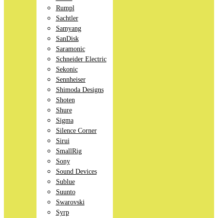
Rumpl
Sachtler
Samyang
SanDisk
Saramonic
Schneider Electric
Sekonic
Sennheiser
Shimoda Designs
Shoten
Shure
Sigma
Silence Corner
Sirui
SmallRig
Sony
Sound Devices
Sublue
Suunto
Swarovski
Syrp