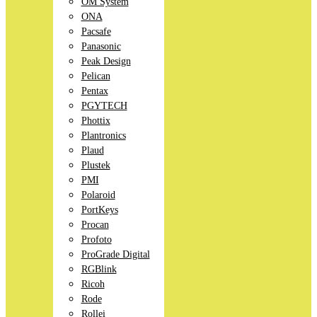
OM System
ONA
Pacsafe
Panasonic
Peak Design
Pelican
Pentax
PGYTECH
Phottix
Plantronics
Plaud
Plustek
PMI
Polaroid
PortKeys
Procan
Profoto
ProGrade Digital
RGBlink
Ricoh
Rode
Rollei