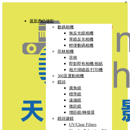
×
最新產品
攝影
數碼相機
無反光鏡相機
單鏡反光相機
輕便數碼相機
菲林相機
菲林
即影即有相機/相紙
相片掃瞄器/打印機
360及運動相機
鏡頭
廣角鏡
標準鏡
遠攝鏡
微距鏡
增距鏡/轉接環
鏡頭濾鏡
UV/Clear Filters