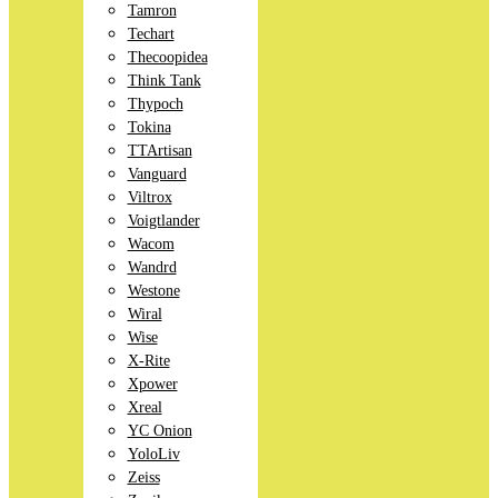
Tamron
Techart
Thecoopidea
Think Tank
Thypoch
Tokina
TTArtisan
Vanguard
Viltrox
Voigtlander
Wacom
Wandrd
Westone
Wiral
Wise
X-Rite
Xpower
Xreal
YC Onion
YoloLiv
Zeiss