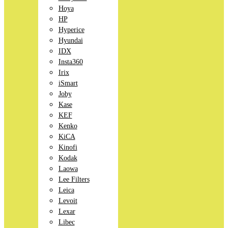
Hoya
HP
Hyperice
Hyundai
IDX
Insta360
Irix
iSmart
Joby
Kase
KEF
Kenko
KiCA
Kinofi
Kodak
Laowa
Lee Filters
Leica
Levoit
Lexar
Libec