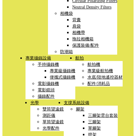
Circular Polarizing Filters
Neutral Density Filters
相機袋
背囊
肩袋
相機帶
拖拉相機箱
保護裝備/配件
防潮箱
專業攝錄設備
航拍
手持攝錄機
航拍機
專業級攝錄機
專業級航拍機
便攜式攝錄機
水底/陸地遙控器材
電影攝錄機
配件/消耗品
電影鏡頭
攝錄配件
光學
支撐系統設備
雙筒望遠鏡
腳架
測距儀
三腳架雲台套裝
單筒望遠鏡
三腳架
光學配件
單腳架
燈架