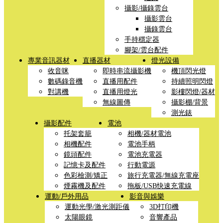
攝影/攝錄雲台
攝影雲台
攝錄雲台
手持穩定器
腳架/雲台配件
專業音訊器材
直播器材
燈光設備
收音咪
即時串流攝影機
機頂閃光燈
數碼錄音機
直播用配件
持續照明閃燈
對講機
直播用燈光
影樓閃燈/器材
無線圖傳
攝影棚/背景
測光錶
攝影配件
電池
托架套籠
相機/器材電池
相機配件
電池手柄
鏡頭配件
電池充電器
記憶卡及配件
行動電源
色彩檢測/矯正
旅行充電器/無線充電座
煙霧機及配件
拖板/USB快速充電線
運動/戶外用品
影音與娛樂
運動光學/激光測距儀
3D打印機
太陽眼鏡
音響產品