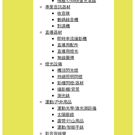
拖板/USB快速充電線
專業音訊器材
收音咪
數碼錄音機
對講機
直播器材
即時串流攝影機
直播用配件
直播用燈光
無線圖傳
燈光設備
機頂閃光燈
持續照明閃燈
影樓閃燈/器材
攝影棚/背景
測光錶
運動/戶外用品
運動光學/激光測距儀
太陽眼鏡
露營/行山用品
運動/智能手錶
影音與娛樂