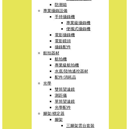
防潮箱
專業攝錄設備
手持攝錄機
專業級攝錄機
便攜式攝錄機
電影攝錄機
電影鏡頭
攝錄配件
航拍器材
航拍機
專業級航拍機
水底/陸地遙控器材
配件/消耗品
光學
雙筒望遠鏡
測距儀
單筒望遠鏡
光學配件
腳架/穩定器
腳架
三腳架雲台套裝