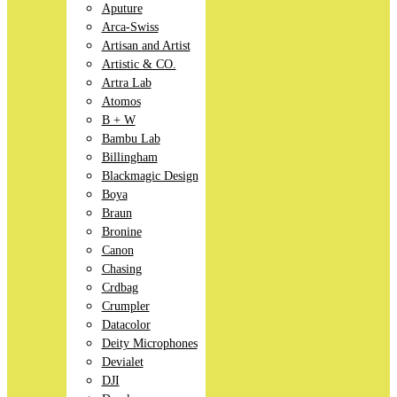
Aputure
Arca-Swiss
Artisan and Artist
Artistic & CO.
Artra Lab
Atomos
B + W
Bambu Lab
Billingham
Blackmagic Design
Boya
Braun
Bronine
Canon
Chasing
Crdbag
Crumpler
Datacolor
Deity Microphones
Devialet
DJI