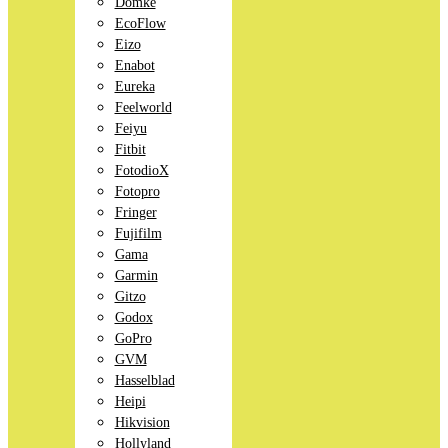
Domke
EcoFlow
Eizo
Enabot
Eureka
Feelworld
Feiyu
Fitbit
FotodioX
Fotopro
Fringer
Fujifilm
Gama
Garmin
Gitzo
Godox
GoPro
GVM
Hasselblad
Heipi
Hikvision
Hollyland