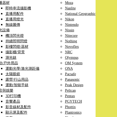
播器材
Moza
即時串流攝影機
Nanlite
直播用配件
National Geographic
直播用燈光
Nikon
無線圖傳
Nintendo
光設備
Nissin
機頂閃光燈
Nitecore
持續照明閃燈
Nothing
影樓閃燈/器材
Novoflex
攝影棚/背景
NRC
測光錶
Olympus
動/戶外用品
OM System
運動光學/激光測距儀
ONA
太陽眼鏡
Pacsafe
露營/行山用品
Panasonic
運動/智能手錶
Peak Design
音與娛樂
Pelican
3D打印機
Pentax
音響產品
PGYTECH
影音線材及配件
Phottix
顯示屏及配件
Plantronics