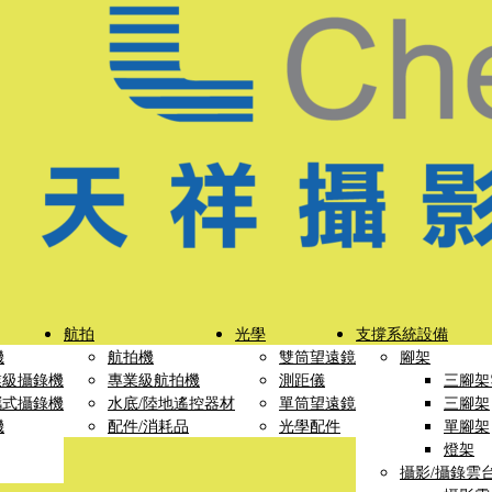
航拍
光學
支撐系統設備
機
航拍機
雙筒望遠鏡
腳架
業級攝錄機
專業級航拍機
測距儀
三腳架
攜式攝錄機
水底/陸地遙控器材
單筒望遠鏡
三腳架
機
配件/消耗品
光學配件
單腳架
燈架
攝影/攝錄雲