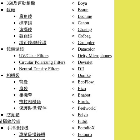
360及運動相機
Boya
鏡頭
Braun
廣角鏡
Bronine
標準鏡
Canon
遠攝鏡
Chasing
微距鏡
Crdbag
增距鏡/轉接環
Crumpler
鏡頭濾鏡
Datacolor
UV/Clear Filters
Deity Microphones
Circular Polarizing Filters
Devialet
Neutral Density Filters
DJI
相機袋
Domke
背囊
EcoFlow
肩袋
Eizo
相機帶
Enabot
拖拉相機箱
Eureka
保護裝備/配件
Feelworld
防潮箱
Feiyu
業攝錄設備
Fitbit
手持攝錄機
FotodioX
專業級攝錄機
Fotopro