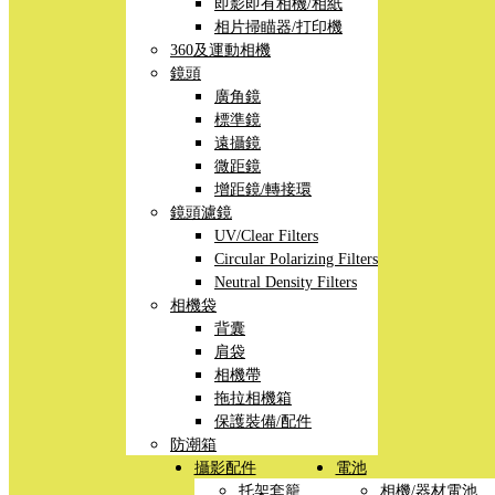
即影即有相機/相紙
相片掃瞄器/打印機
360及運動相機
鏡頭
廣角鏡
標準鏡
遠攝鏡
微距鏡
增距鏡/轉接環
鏡頭濾鏡
UV/Clear Filters
Circular Polarizing Filters
Neutral Density Filters
相機袋
背囊
肩袋
相機帶
拖拉相機箱
保護裝備/配件
防潮箱
攝影配件
電池
托架套籠
相機/器材電池