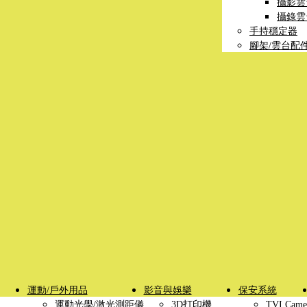
攝影雲
攝錄雲
手持穩定器
腳架/雲台配
運動/戶外用品
影音與娛樂
保安系統
運動光學/激光測距儀
3D打印機
TVI Came