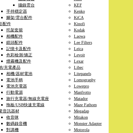
攝錄雲台
KEF
手持穩定器
Kenko
腳架/雲台配件
KiCA
影配件
Kinofi
托架套籠
Kodak
相機配件
Laowa
鏡頭配件
Lee Filters
記憶卡及配件
Leica
色彩檢測/矯正
Levoit
煙霧機及配件
Lexar
池/充電產品
Libec
相機/器材電池
Litepanels
電池手柄
Lomography
電池充電器
Lowepro
行動電源
Manfrotto
旅行充電器/無線充電座
Matador
拖板/USB快速充電線
Maze Fathom
業音訊器材
Megadap
收音咪
Mitakon
數碼錄音機
Monster Adapter
對講機
Motorola