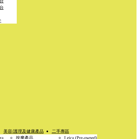
台
台
件
美容/護理及健康產品
二手專區
ra
按摩產品
Leica (Pre-owned)