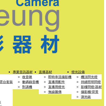
專業音訊器材
直播器材
燈光設備
收音咪
即時串流攝影機
機頂閃光燈
雲台套裝
數碼錄音機
直播用配件
持續照明閃燈
對講機
直播用燈光
影樓閃燈/器材
無線圖傳
攝影棚/背景
測光錶
台