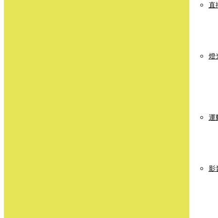
直
燈
運
影