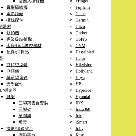
便攜式攝錄機
Fringer
電影攝錄機
Fujifilm
電影鏡頭
Gama
攝錄配件
Garmin
拍器材
Gitzo
航拍機
Godox
專業級航拍機
GoPro
水底/陸地遙控器材
GVM
配件/消耗品
Hasselblad
學
Heipi
雙筒望遠鏡
Hikvision
測距儀
Hollyland
單筒望遠鏡
Hoya
光學配件
HP
架/穩定器
Hyperice
腳架
Hyundai
三腳架雲台套裝
IDX
三腳架
Insta360
單腳架
Irix
燈架
iSmart
攝影/攝錄雲台
Joby
攝影雲台
Kase