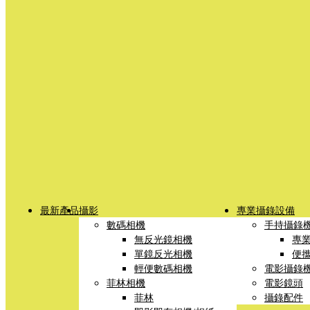
最新產品
攝影
專業攝錄設備
數碼相機
手持攝錄
無反光鏡相機
專
單鏡反光相機
便
輕便數碼相機
電影攝錄
菲林相機
電影鏡頭
菲林
攝錄配件