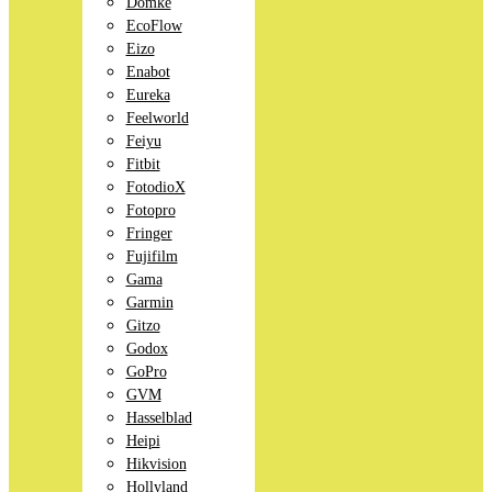
Domke
EcoFlow
Eizo
Enabot
Eureka
Feelworld
Feiyu
Fitbit
FotodioX
Fotopro
Fringer
Fujifilm
Gama
Garmin
Gitzo
Godox
GoPro
GVM
Hasselblad
Heipi
Hikvision
Hollyland