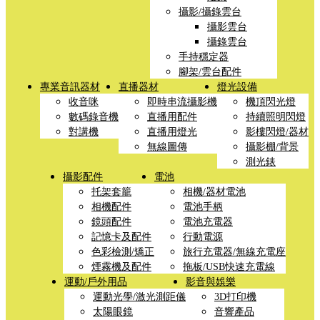
攝影/攝錄雲台
攝影雲台
攝錄雲台
手持穩定器
腳架/雲台配件
專業音訊器材
直播器材
燈光設備
收音咪
即時串流攝影機
機頂閃光燈
數碼錄音機
直播用配件
持續照明閃燈
對講機
直播用燈光
影樓閃燈/器材
無線圖傳
攝影棚/背景
測光錶
攝影配件
電池
托架套籠
相機/器材電池
相機配件
電池手柄
鏡頭配件
電池充電器
記憶卡及配件
行動電源
色彩檢測/矯正
旅行充電器/無線充電座
煙霧機及配件
拖板/USB快速充電線
運動/戶外用品
影音與娛樂
運動光學/激光測距儀
3D打印機
太陽眼鏡
音響產品