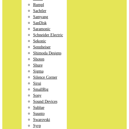
Rumpl
Sachtler
Samyang
SanDisk
Saramonic
Schneider Electric
Sekonic
Sennheiser
Shimoda Designs
Shoten
Shure
Sigma
Silence Corner
Sirui
SmallRig
Sony
Sound Devices
Sublue
Suunto
Swarovski
Syrp