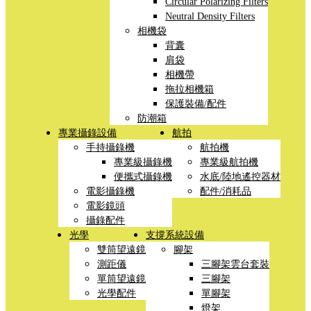
Circular Polarizing Filters
Neutral Density Filters
相機袋
背囊
肩袋
相機帶
拖拉相機箱
保護裝備/配件
防潮箱
專業攝錄設備
航拍
手持攝錄機
航拍機
專業級攝錄機
專業級航拍機
便攜式攝錄機
水底/陸地遙控器材
電影攝錄機
配件/消耗品
電影鏡頭
攝錄配件
光學
支撐系統設備
雙筒望遠鏡
腳架
測距儀
三腳架雲台套裝
單筒望遠鏡
三腳架
光學配件
單腳架
燈架