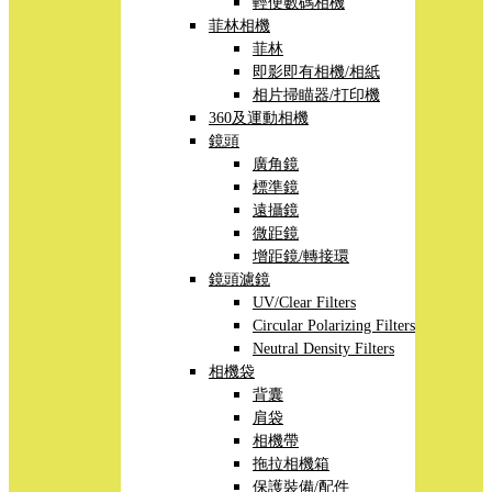
輕便數碼相機
菲林相機
菲林
即影即有相機/相紙
相片掃瞄器/打印機
360及運動相機
鏡頭
廣角鏡
標準鏡
遠攝鏡
微距鏡
增距鏡/轉接環
鏡頭濾鏡
UV/Clear Filters
Circular Polarizing Filters
Neutral Density Filters
相機袋
背囊
肩袋
相機帶
拖拉相機箱
保護裝備/配件