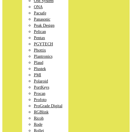
OM System
ONA
Pacsafe
Panasonic
Peak Design
Pelican
Pentax
PGYTECH
Phottix
Plantronics
Plaud
Plustek
PMI
Polaroid
PortKeys
Procan
Profoto
ProGrade Digital
RGBlink
Ricoh
Rode
Rollei