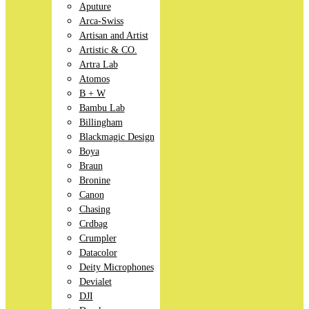
Aputure
Arca-Swiss
Artisan and Artist
Artistic & CO.
Artra Lab
Atomos
B + W
Bambu Lab
Billingham
Blackmagic Design
Boya
Braun
Bronine
Canon
Chasing
Crdbag
Crumpler
Datacolor
Deity Microphones
Devialet
DJI