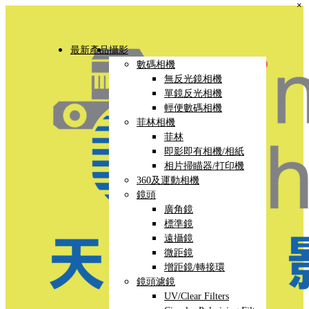
×
最新產品
攝影
數碼相機
無反光鏡相機
單鏡反光相機
輕便數碼相機
菲林相機
菲林
即影即有相機/相紙
相片掃瞄器/打印機
360及運動相機
鏡頭
廣角鏡
標準鏡
遠攝鏡
微距鏡
增距鏡/轉接環
鏡頭濾鏡
UV/Clear Filters