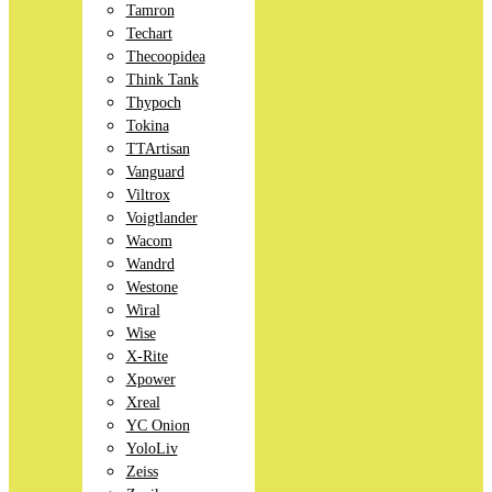
Tamron
Techart
Thecoopidea
Think Tank
Thypoch
Tokina
TTArtisan
Vanguard
Viltrox
Voigtlander
Wacom
Wandrd
Westone
Wiral
Wise
X-Rite
Xpower
Xreal
YC Onion
YoloLiv
Zeiss