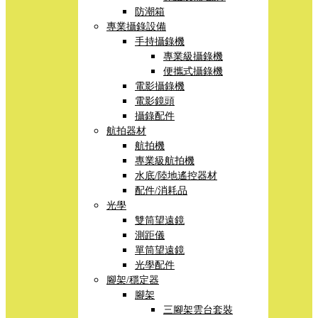
防潮箱
專業攝錄設備
手持攝錄機
專業級攝錄機
便攜式攝錄機
電影攝錄機
電影鏡頭
攝錄配件
航拍器材
航拍機
專業級航拍機
水底/陸地遙控器材
配件/消耗品
光學
雙筒望遠鏡
測距儀
單筒望遠鏡
光學配件
腳架/穩定器
腳架
三腳架雲台套裝