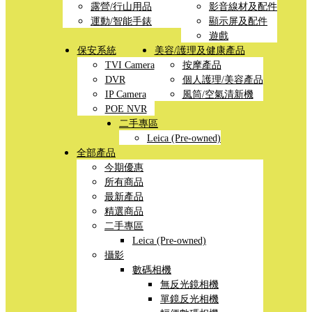
露營/行山用品
影音線材及配件
運動/智能手錶
顯示屏及配件
遊戲
保安系統
美容/護理及健康產品
TVI Camera
按摩產品
DVR
個人護理/美容產品
IP Camera
風筒/空氣清新機
POE NVR
二手專區
Leica (Pre-owned)
全部產品
今期優惠
所有商品
最新產品
精選商品
二手專區
Leica (Pre-owned)
攝影
數碼相機
無反光鏡相機
單鏡反光相機