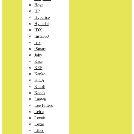
Hoya
HP
Hyperice
Hyundai
IDX
Insta360
Irix
iSmart
Joby
Kase
KEF
Kenko
KiCA
Kinofi
Kodak
Laowa
Lee Filters
Leica
Levoit
Lexar
Libec