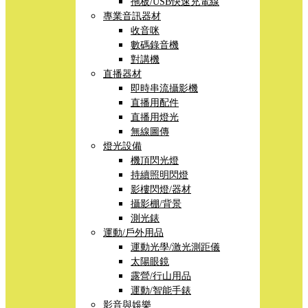
拖板/USB快速充電線
專業音訊器材
收音咪
數碼錄音機
對講機
直播器材
即時串流攝影機
直播用配件
直播用燈光
無線圖傳
燈光設備
機頂閃光燈
持續照明閃燈
影樓閃燈/器材
攝影棚/背景
測光錶
運動/戶外用品
運動光學/激光測距儀
太陽眼鏡
露營/行山用品
運動/智能手錶
影音與娛樂