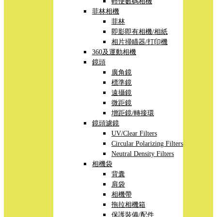
輕便數碼相機
菲林相機
菲林
即影即有相機/相紙
相片掃瞄器/打印機
360及運動相機
鏡頭
廣角鏡
標準鏡
遠攝鏡
微距鏡
增距鏡/轉接環
鏡頭濾鏡
UV/Clear Filters
Circular Polarizing Filters
Neutral Density Filters
相機袋
背囊
肩袋
相機帶
拖拉相機箱
保護裝備/配件