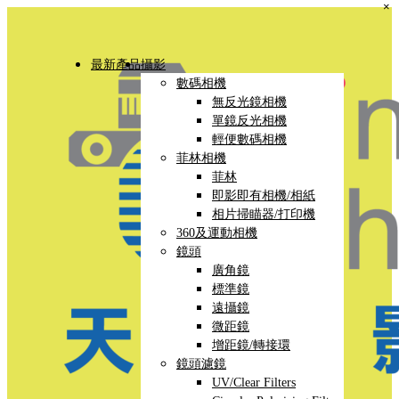
×
最新產品
攝影
數碼相機
無反光鏡相機
單鏡反光相機
輕便數碼相機
菲林相機
菲林
即影即有相機/相紙
相片掃瞄器/打印機
360及運動相機
鏡頭
廣角鏡
標準鏡
遠攝鏡
微距鏡
增距鏡/轉接環
鏡頭濾鏡
UV/Clear Filters