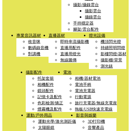
攝影/攝錄雲台
攝影雲台
攝錄雲台
手持穩定器
腳架/雲台配件
專業音訊器材
直播器材
燈光設備
收音咪
即時串流攝影機
機頂閃光燈
數碼錄音機
直播用配件
持續照明閃燈
對講機
直播用燈光
影樓閃燈/器材
無線圖傳
攝影棚/背景
測光錶
攝影配件
電池
托架套籠
相機/器材電池
相機配件
電池手柄
鏡頭配件
電池充電器
記憶卡及配件
行動電源
色彩檢測/矯正
旅行充電器/無線充電座
煙霧機及配件
拖板/USB快速充電線
運動/戶外用品
影音與娛樂
運動光學/激光測距儀
3D打印機
太陽眼鏡
音響產品