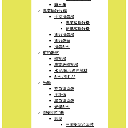
防潮箱
專業攝錄設備
手持攝錄機
專業級攝錄機
便攜式攝錄機
電影攝錄機
電影鏡頭
攝錄配件
航拍器材
航拍機
專業級航拍機
水底/陸地遙控器材
配件/消耗品
光學
雙筒望遠鏡
測距儀
單筒望遠鏡
光學配件
腳架/穩定器
腳架
三腳架雲台套裝