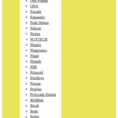
OM System
ONA
Pacsafe
Panasonic
Peak Design
Pelican
Pentax
PGYTECH
Phottix
Plantronics
Plaud
Plustek
PMI
Polaroid
PortKeys
Procan
Profoto
ProGrade Digital
RGBlink
Ricoh
Rode
Rollei