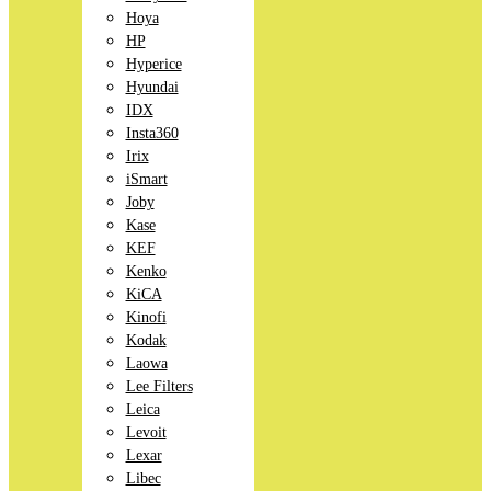
Hoya
HP
Hyperice
Hyundai
IDX
Insta360
Irix
iSmart
Joby
Kase
KEF
Kenko
KiCA
Kinofi
Kodak
Laowa
Lee Filters
Leica
Levoit
Lexar
Libec