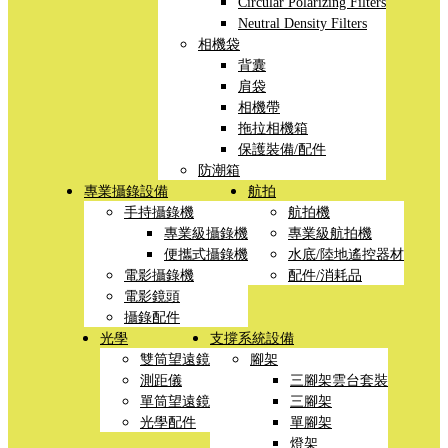
Circular Polarizing Filters
Neutral Density Filters
相機袋
背囊
肩袋
相機帶
拖拉相機箱
保護裝備/配件
防潮箱
專業攝錄設備
航拍
手持攝錄機
航拍機
專業級攝錄機
專業級航拍機
便攜式攝錄機
水底/陸地遙控器材
電影攝錄機
配件/消耗品
電影鏡頭
攝錄配件
光學
支撐系統設備
雙筒望遠鏡
腳架
測距儀
三腳架雲台套裝
單筒望遠鏡
三腳架
光學配件
單腳架
燈架