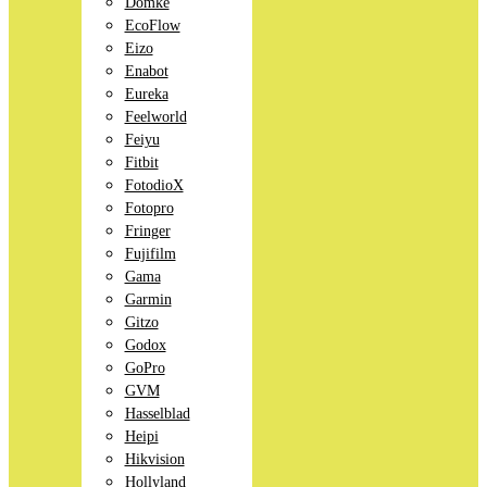
Domke
EcoFlow
Eizo
Enabot
Eureka
Feelworld
Feiyu
Fitbit
FotodioX
Fotopro
Fringer
Fujifilm
Gama
Garmin
Gitzo
Godox
GoPro
GVM
Hasselblad
Heipi
Hikvision
Hollyland