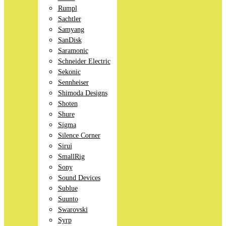
Rumpl
Sachtler
Samyang
SanDisk
Saramonic
Schneider Electric
Sekonic
Sennheiser
Shimoda Designs
Shoten
Shure
Sigma
Silence Corner
Sirui
SmallRig
Sony
Sound Devices
Sublue
Suunto
Swarovski
Syrp