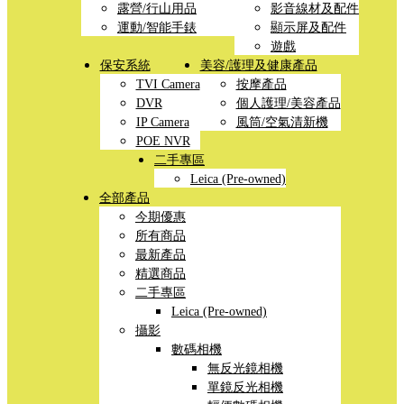
露營/行山用品
影音線材及配件
運動/智能手錶
顯示屏及配件
遊戲
保安系統
美容/護理及健康產品
TVI Camera
按摩產品
DVR
個人護理/美容產品
IP Camera
風筒/空氣清新機
POE NVR
二手專區
Leica (Pre-owned)
全部產品
今期優惠
所有商品
最新產品
精選商品
二手專區
Leica (Pre-owned)
攝影
數碼相機
無反光鏡相機
單鏡反光相機