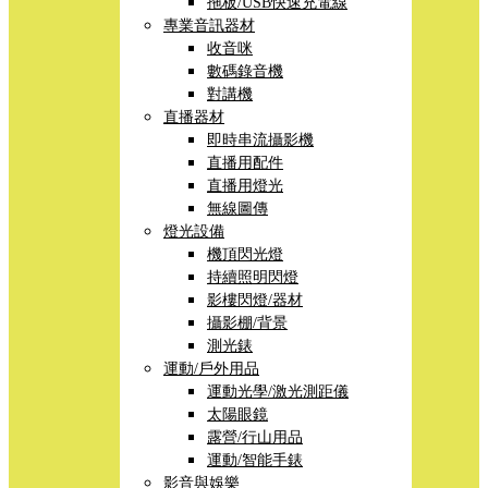
拖板/USB快速充電線
專業音訊器材
收音咪
數碼錄音機
對講機
直播器材
即時串流攝影機
直播用配件
直播用燈光
無線圖傳
燈光設備
機頂閃光燈
持續照明閃燈
影樓閃燈/器材
攝影棚/背景
測光錶
運動/戶外用品
運動光學/激光測距儀
太陽眼鏡
露營/行山用品
運動/智能手錶
影音與娛樂