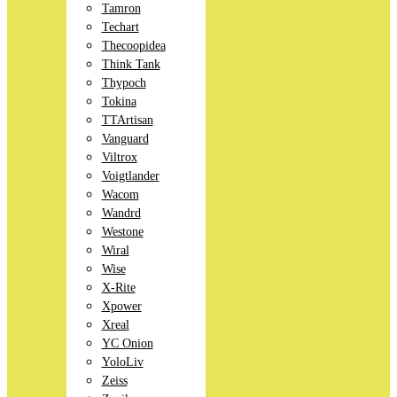
Tamron
Techart
Thecoopidea
Think Tank
Thypoch
Tokina
TTArtisan
Vanguard
Viltrox
Voigtlander
Wacom
Wandrd
Westone
Wiral
Wise
X-Rite
Xpower
Xreal
YC Onion
YoloLiv
Zeiss