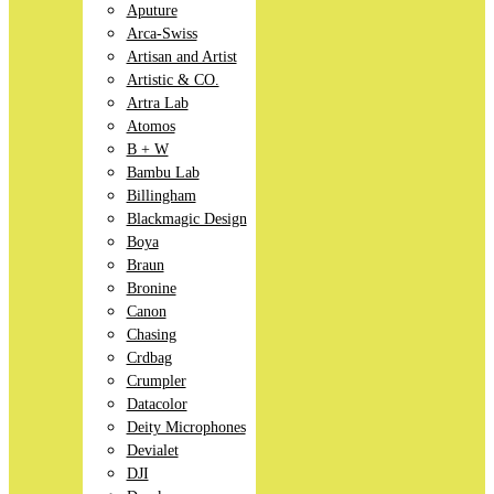
Aputure
Arca-Swiss
Artisan and Artist
Artistic & CO.
Artra Lab
Atomos
B + W
Bambu Lab
Billingham
Blackmagic Design
Boya
Braun
Bronine
Canon
Chasing
Crdbag
Crumpler
Datacolor
Deity Microphones
Devialet
DJI