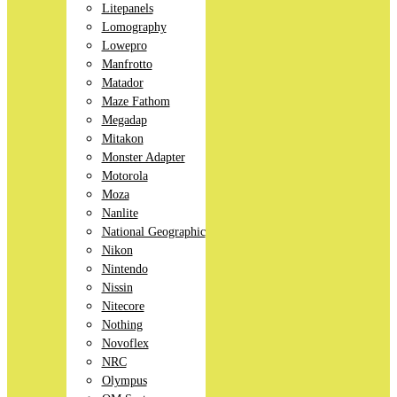
Litepanels
Lomography
Lowepro
Manfrotto
Matador
Maze Fathom
Megadap
Mitakon
Monster Adapter
Motorola
Moza
Nanlite
National Geographic
Nikon
Nintendo
Nissin
Nitecore
Nothing
Novoflex
NRC
Olympus