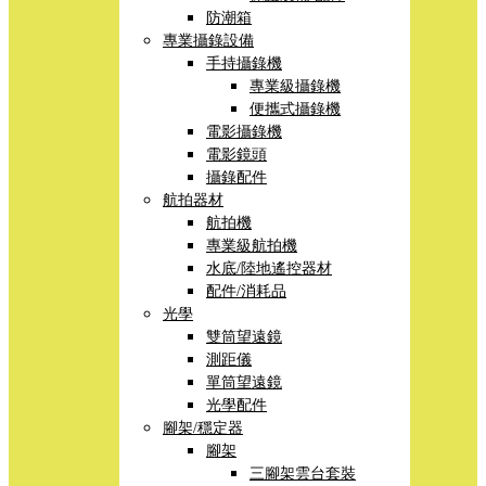
防潮箱
專業攝錄設備
手持攝錄機
專業級攝錄機
便攜式攝錄機
電影攝錄機
電影鏡頭
攝錄配件
航拍器材
航拍機
專業級航拍機
水底/陸地遙控器材
配件/消耗品
光學
雙筒望遠鏡
測距儀
單筒望遠鏡
光學配件
腳架/穩定器
腳架
三腳架雲台套裝