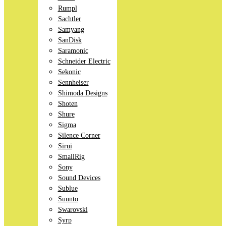
Rumpl
Sachtler
Samyang
SanDisk
Saramonic
Schneider Electric
Sekonic
Sennheiser
Shimoda Designs
Shoten
Shure
Sigma
Silence Corner
Sirui
SmallRig
Sony
Sound Devices
Sublue
Suunto
Swarovski
Syrp