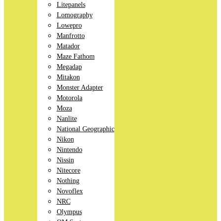
Litepanels
Lomography
Lowepro
Manfrotto
Matador
Maze Fathom
Megadap
Mitakon
Monster Adapter
Motorola
Moza
Nanlite
National Geographic
Nikon
Nintendo
Nissin
Nitecore
Nothing
Novoflex
NRC
Olympus