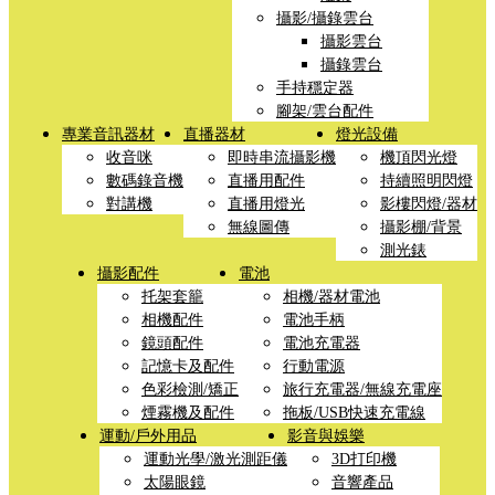
攝影/攝錄雲台
攝影雲台
攝錄雲台
手持穩定器
腳架/雲台配件
專業音訊器材
直播器材
燈光設備
收音咪
即時串流攝影機
機頂閃光燈
數碼錄音機
直播用配件
持續照明閃燈
對講機
直播用燈光
影樓閃燈/器材
無線圖傳
攝影棚/背景
測光錶
攝影配件
電池
托架套籠
相機/器材電池
相機配件
電池手柄
鏡頭配件
電池充電器
記憶卡及配件
行動電源
色彩檢測/矯正
旅行充電器/無線充電座
煙霧機及配件
拖板/USB快速充電線
運動/戶外用品
影音與娛樂
運動光學/激光測距儀
3D打印機
太陽眼鏡
音響產品