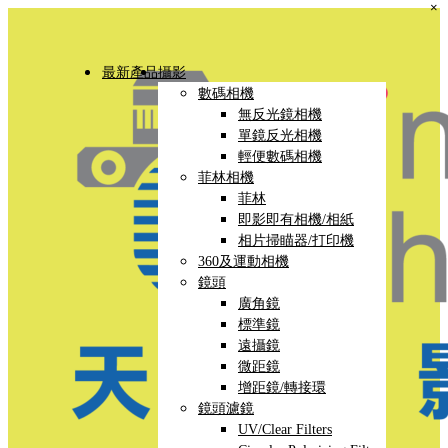
×
最新產品
攝影
數碼相機
無反光鏡相機
單鏡反光相機
輕便數碼相機
菲林相機
菲林
即影即有相機/相紙
相片掃瞄器/打印機
360及運動相機
鏡頭
廣角鏡
標準鏡
遠攝鏡
微距鏡
增距鏡/轉接環
鏡頭濾鏡
UV/Clear Filters