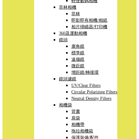
輕便數碼相機
菲林相機
菲林
即影即有相機/相紙
相片掃瞄器/打印機
360及運動相機
鏡頭
廣角鏡
標準鏡
遠攝鏡
微距鏡
增距鏡/轉接環
鏡頭濾鏡
UV/Clear Filters
Circular Polarizing Filters
Neutral Density Filters
相機袋
背囊
肩袋
相機帶
拖拉相機箱
保護裝備/配件