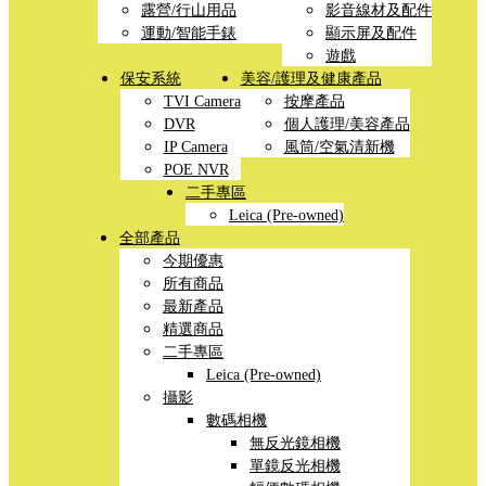
露營/行山用品
影音線材及配件
運動/智能手錶
顯示屏及配件
遊戲
保安系統
美容/護理及健康產品
TVI Camera
按摩產品
DVR
個人護理/美容產品
IP Camera
風筒/空氣清新機
POE NVR
二手專區
Leica (Pre-owned)
全部產品
今期優惠
所有商品
最新產品
精選商品
二手專區
Leica (Pre-owned)
攝影
數碼相機
無反光鏡相機
單鏡反光相機