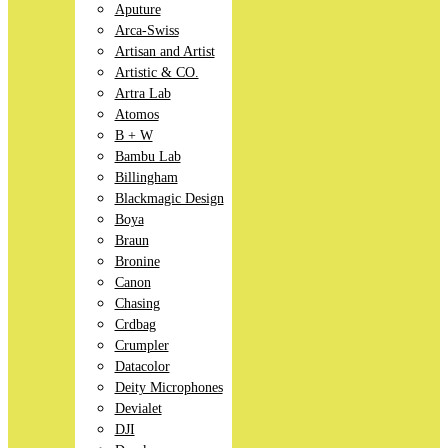
Aputure
Arca-Swiss
Artisan and Artist
Artistic & CO.
Artra Lab
Atomos
B + W
Bambu Lab
Billingham
Blackmagic Design
Boya
Braun
Bronine
Canon
Chasing
Crdbag
Crumpler
Datacolor
Deity Microphones
Devialet
DJI