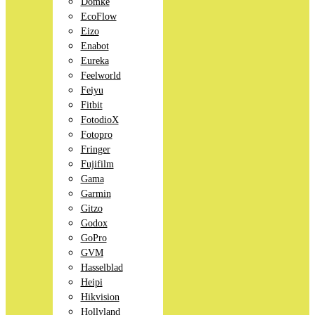
Domke
EcoFlow
Eizo
Enabot
Eureka
Feelworld
Feiyu
Fitbit
FotodioX
Fotopro
Fringer
Fujifilm
Gama
Garmin
Gitzo
Godox
GoPro
GVM
Hasselblad
Heipi
Hikvision
Hollyland