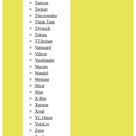
Tamron
Techart
Thecoopidea
Think Tank
Thypoch
Tokina
TTArtisan
Vanguard
Viltrox
Voigtlander
Wacom
Wandrd
Westone
Wiral
Wise
X-Rite
Xpower
Xreal
YC Onion
YoloLiv
Zeiss