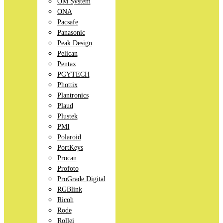
OM System
ONA
Pacsafe
Panasonic
Peak Design
Pelican
Pentax
PGYTECH
Phottix
Plantronics
Plaud
Plustek
PMI
Polaroid
PortKeys
Procan
Profoto
ProGrade Digital
RGBlink
Ricoh
Rode
Rollei