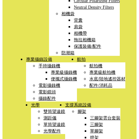
Circular Polarizing Filters
Neutral Density Filters
相機袋
背囊
肩袋
相機帶
拖拉相機箱
保護裝備/配件
防潮箱
專業攝錄設備
航拍
手持攝錄機
航拍機
專業級攝錄機
專業級航拍機
便攜式攝錄機
水底/陸地遙控器材
電影攝錄機
配件/消耗品
電影鏡頭
攝錄配件
光學
支撐系統設備
雙筒望遠鏡
腳架
測距儀
三腳架雲台套裝
單筒望遠鏡
三腳架
光學配件
單腳架
燈架