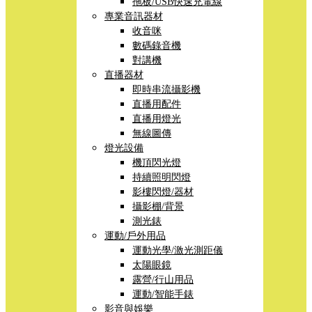
拖板/USB快速充電線
專業音訊器材
收音咪
數碼錄音機
對講機
直播器材
即時串流攝影機
直播用配件
直播用燈光
無線圖傳
燈光設備
機頂閃光燈
持續照明閃燈
影樓閃燈/器材
攝影棚/背景
測光錶
運動/戶外用品
運動光學/激光測距儀
太陽眼鏡
露營/行山用品
運動/智能手錶
影音與娛樂