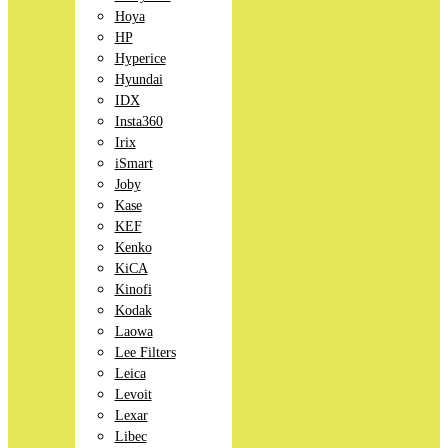
Hoya
HP
Hyperice
Hyundai
IDX
Insta360
Irix
iSmart
Joby
Kase
KEF
Kenko
KiCA
Kinofi
Kodak
Laowa
Lee Filters
Leica
Levoit
Lexar
Libec