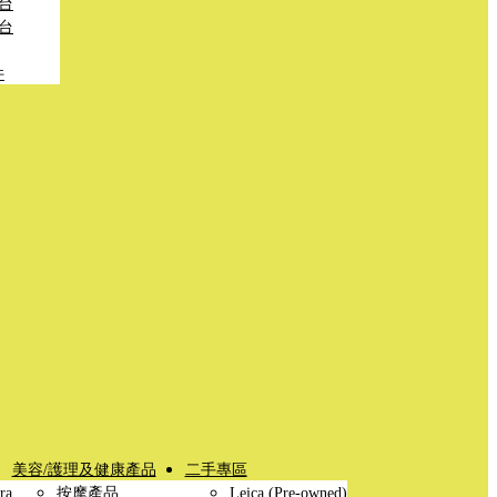
台
台
件
美容/護理及健康產品
二手專區
ra
按摩產品
Leica (Pre-owned)