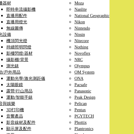
播器材
Moza
即時串流攝影機
Nanlite
直播用配件
National Geographic
直播用燈光
Nikon
無線圖傳
Nintendo
光設備
Nissin
機頂閃光燈
Nitecore
持續照明閃燈
Nothing
影樓閃燈/器材
Novoflex
攝影棚/背景
NRC
測光錶
Olympus
動/戶外用品
OM System
運動光學/激光測距儀
ONA
太陽眼鏡
Pacsafe
露營/行山用品
Panasonic
運動/智能手錶
Peak Design
音與娛樂
Pelican
3D打印機
Pentax
音響產品
PGYTECH
影音線材及配件
Phottix
顯示屏及配件
Plantronics