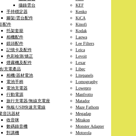
攝錄雲台
KEF
手持穩定器
Kenko
腳架/雲台配件
KiCA
影配件
Kinofi
托架套籠
Kodak
相機配件
Laowa
鏡頭配件
Lee Filters
記憶卡及配件
Leica
色彩檢測/矯正
Levoit
煙霧機及配件
Lexar
池/充電產品
Libec
相機/器材電池
Litepanels
電池手柄
Lomography
電池充電器
Lowepro
行動電源
Manfrotto
旅行充電器/無線充電座
Matador
拖板/USB快速充電線
Maze Fathom
業音訊器材
Megadap
收音咪
Mitakon
數碼錄音機
Monster Adapter
對講機
Motorola