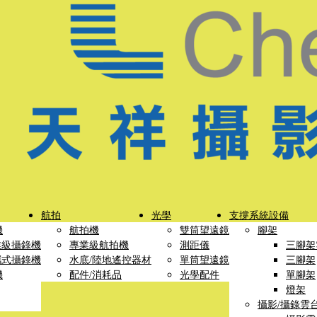
航拍
光學
支撐系統設備
機
航拍機
雙筒望遠鏡
腳架
業級攝錄機
專業級航拍機
測距儀
三腳架
攜式攝錄機
水底/陸地遙控器材
單筒望遠鏡
三腳架
機
配件/消耗品
光學配件
單腳架
燈架
攝影/攝錄雲