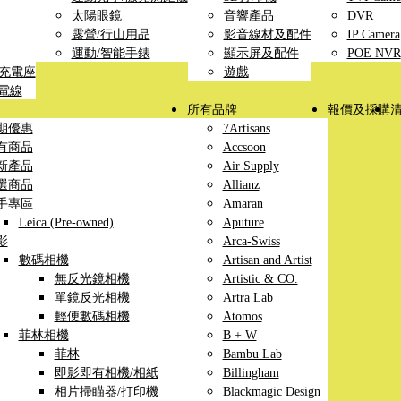
太陽眼鏡
音響產品
DVR
露營/行山用品
影音線材及配件
IP Camera
運動/智能手錶
顯示屏及配件
POE NVR
線充電座
遊戲
充電線
所有品牌
報價及採購
期優惠
7Artisans
有商品
Accsoon
新產品
Air Supply
選商品
Allianz
手專區
Amaran
Leica (Pre-owned)
Aputure
影
Arca-Swiss
數碼相機
Artisan and Artist
無反光鏡相機
Artistic & CO.
單鏡反光相機
Artra Lab
輕便數碼相機
Atomos
菲林相機
B + W
菲林
Bambu Lab
即影即有相機/相紙
Billingham
相片掃瞄器/打印機
Blackmagic Design