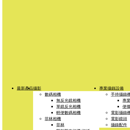
最新產品
攝影
專業攝錄設備
數碼相機
手持攝錄
無反光鏡相機
專
單鏡反光相機
便
輕便數碼相機
電影攝錄
菲林相機
電影鏡頭
菲林
攝錄配件