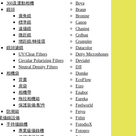
360及運動相機
Boya
鏡頭
Braun
廣角鏡
Bronine
標準鏡
Canon
遠攝鏡
Chasing
微距鏡
Crdbag
增距鏡/轉接環
Crumpler
鏡頭濾鏡
Datacolor
UV/Clear Filters
Deity Microphones
Circular Polarizing Filters
Devialet
Neutral Density Filters
DJI
相機袋
Domke
背囊
EcoFlow
肩袋
Eizo
相機帶
Enabot
拖拉相機箱
Eureka
保護裝備/配件
Feelworld
防潮箱
Feiyu
業攝錄設備
Fitbit
手持攝錄機
FotodioX
專業級攝錄機
Fotopro