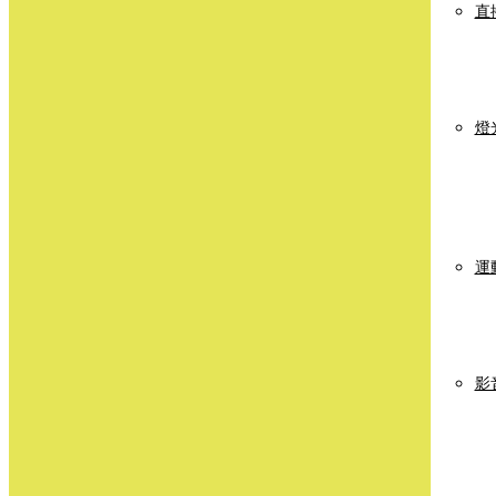
直
燈
運
影