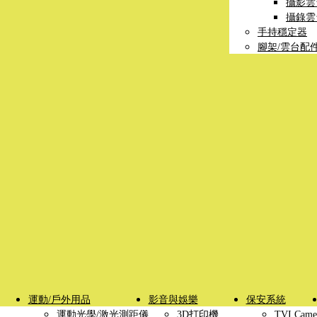
攝影雲
攝錄雲
手持穩定器
腳架/雲台配
運動/戶外用品
影音與娛樂
保安系統
運動光學/激光測距儀
3D打印機
TVI Came