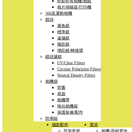
即影即有相機/相紙
相片掃瞄器/打印機
360及運動相機
鏡頭
廣角鏡
標準鏡
遠攝鏡
微距鏡
增距鏡/轉接環
鏡頭濾鏡
UV/Clear Filters
Circular Polarizing Filters
Neutral Density Filters
相機袋
背囊
肩袋
相機帶
拖拉相機箱
保護裝備/配件
防潮箱
攝影配件
電池
托架套籠
相機/器材電池