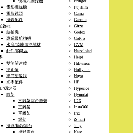
便攜式攝錄機
Fringer
電影攝錄機
Fujifilm
電影鏡頭
Gama
攝錄配件
Garmin
拍器材
Gitzo
航拍機
Godox
專業級航拍機
GoPro
水底/陸地遙控器材
GVM
配件/消耗品
Hasselblad
學
Heipi
雙筒望遠鏡
Hikvision
測距儀
Hollyland
單筒望遠鏡
Hoya
光學配件
HP
架/穩定器
Hyperice
腳架
Hyundai
三腳架雲台套裝
IDX
三腳架
Insta360
單腳架
Irix
燈架
iSmart
攝影/攝錄雲台
Joby
攝影雲台
Kase