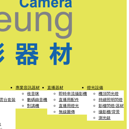
專業音訊器材
直播器材
燈光設備
收音咪
即時串流攝影機
機頂閃光燈
雲台套裝
數碼錄音機
直播用配件
持續照明閃燈
對講機
直播用燈光
影樓閃燈/器材
無線圖傳
攝影棚/背景
測光錶
台