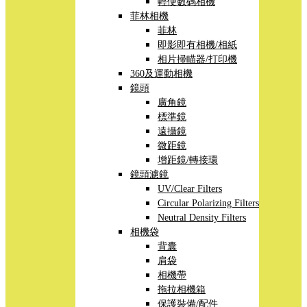
輕便數碼相機
菲林相機
菲林
即影即有相機/相紙
相片掃瞄器/打印機
360及運動相機
鏡頭
廣角鏡
標準鏡
遠攝鏡
微距鏡
增距鏡/轉接環
鏡頭濾鏡
UV/Clear Filters
Circular Polarizing Filters
Neutral Density Filters
相機袋
背囊
肩袋
相機帶
拖拉相機箱
保護裝備/配件