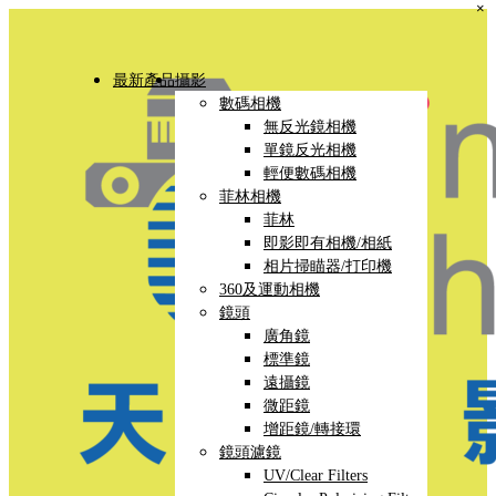
×
最新產品
攝影
數碼相機
無反光鏡相機
單鏡反光相機
輕便數碼相機
菲林相機
菲林
即影即有相機/相紙
相片掃瞄器/打印機
360及運動相機
鏡頭
廣角鏡
標準鏡
遠攝鏡
微距鏡
增距鏡/轉接環
鏡頭濾鏡
UV/Clear Filters