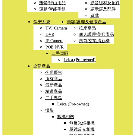
露營/行山用品
影音線材及配件
運動/智能手錶
顯示屏及配件
遊戲
保安系統
美容/護理及健康產品
TVI Camera
按摩產品
DVR
個人護理/美容產品
IP Camera
風筒/空氣清新機
POE NVR
二手專區
Leica (Pre-owned)
全部產品
今期優惠
所有商品
最新產品
精選商品
二手專區
Leica (Pre-owned)
攝影
數碼相機
無反光鏡相機
單鏡反光相機