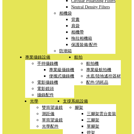
Circular Polarizing Filters
Neutral Density Filters
相機袋
背囊
肩袋
相機帶
拖拉相機箱
保護裝備/配件
防潮箱
專業攝錄設備
航拍
手持攝錄機
航拍機
專業級攝錄機
專業級航拍機
便攜式攝錄機
水底/陸地遙控器材
電影攝錄機
配件/消耗品
電影鏡頭
攝錄配件
光學
支撐系統設備
雙筒望遠鏡
腳架
測距儀
三腳架雲台套裝
單筒望遠鏡
三腳架
光學配件
單腳架
燈架