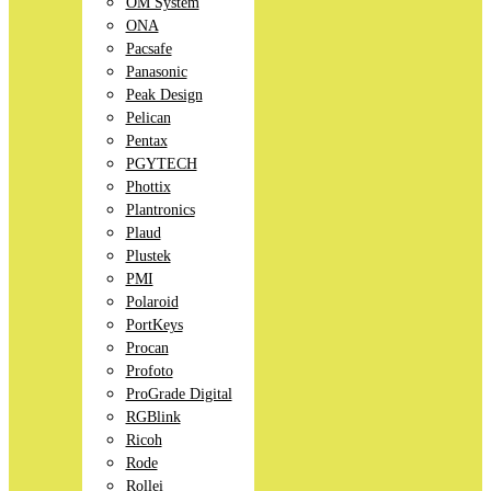
OM System
ONA
Pacsafe
Panasonic
Peak Design
Pelican
Pentax
PGYTECH
Phottix
Plantronics
Plaud
Plustek
PMI
Polaroid
PortKeys
Procan
Profoto
ProGrade Digital
RGBlink
Ricoh
Rode
Rollei