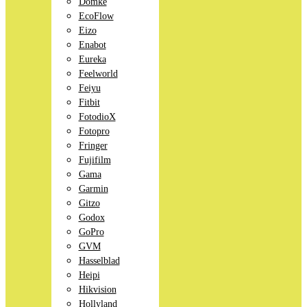
Domke
EcoFlow
Eizo
Enabot
Eureka
Feelworld
Feiyu
Fitbit
FotodioX
Fotopro
Fringer
Fujifilm
Gama
Garmin
Gitzo
Godox
GoPro
GVM
Hasselblad
Heipi
Hikvision
Hollyland