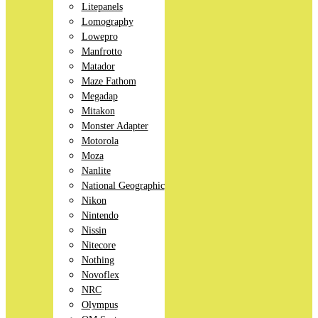
Litepanels
Lomography
Lowepro
Manfrotto
Matador
Maze Fathom
Megadap
Mitakon
Monster Adapter
Motorola
Moza
Nanlite
National Geographic
Nikon
Nintendo
Nissin
Nitecore
Nothing
Novoflex
NRC
Olympus