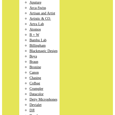
Aputure
Arca-Swiss
Artisan and Artist
Artistic & CO.
Artra Lab
Atomos
B + W
Bambu Lab
Billingham
Blackmagic Design
Boya
Braun
Bronine
Canon
Chasing
Crdbag
Crumpler
Datacolor
Deity Microphones
Devialet
DJI