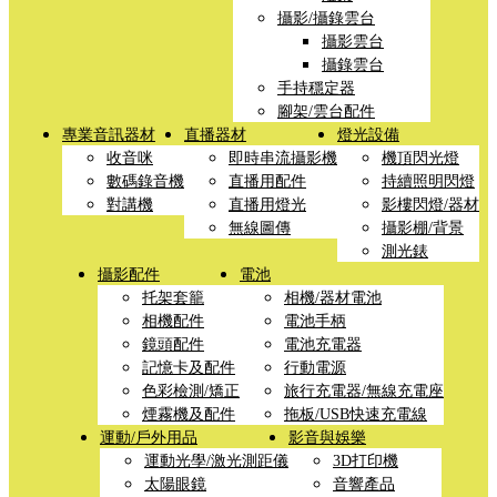
攝影/攝錄雲台
攝影雲台
攝錄雲台
手持穩定器
腳架/雲台配件
專業音訊器材
直播器材
燈光設備
收音咪
即時串流攝影機
機頂閃光燈
數碼錄音機
直播用配件
持續照明閃燈
對講機
直播用燈光
影樓閃燈/器材
無線圖傳
攝影棚/背景
測光錶
攝影配件
電池
托架套籠
相機/器材電池
相機配件
電池手柄
鏡頭配件
電池充電器
記憶卡及配件
行動電源
色彩檢測/矯正
旅行充電器/無線充電座
煙霧機及配件
拖板/USB快速充電線
運動/戶外用品
影音與娛樂
運動光學/激光測距儀
3D打印機
太陽眼鏡
音響產品