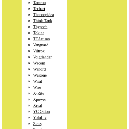
Tamron
Techart
Thecoopidea
Think Tank
Thypoch
Tokina
TTArtisan
Vanguard
Viltrox
Voigtlander
Wacom
Wandrd
Westone
Wiral
Wise
X-Rite
Xpower
Xreal
YC Onion
YoloLiv
Zeiss