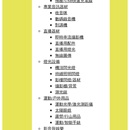
拖板/USB快速充電線
專業音訊器材
收音咪
數碼錄音機
對講機
直播器材
即時串流攝影機
直播用配件
直播用燈光
無線圖傳
燈光設備
機頂閃光燈
持續照明閃燈
影樓閃燈/器材
攝影棚/背景
測光錶
運動/戶外用品
運動光學/激光測距儀
太陽眼鏡
露營/行山用品
運動/智能手錶
影音與娛樂