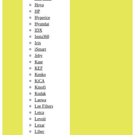
Hoya
HP
Hyperice
Hyundai
IDX
Insta360
Irix
iSmart
Joby
Kase
KEF
Kenko
KiCA
Kinofi
Kodak
Laowa
Lee Filters
Leica
Levoit
Lexar
Libec