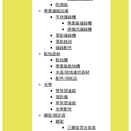
防潮箱
專業攝錄設備
手持攝錄機
專業級攝錄機
便攜式攝錄機
電影攝錄機
電影鏡頭
攝錄配件
航拍器材
航拍機
專業級航拍機
水底/陸地遙控器材
配件/消耗品
光學
雙筒望遠鏡
測距儀
單筒望遠鏡
光學配件
腳架/穩定器
腳架
三腳架雲台套裝