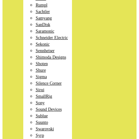
Rumpl
Sachtler
Samyang
SanDisk
Saramonic
Schneider Electric
Sekonic
Sennheiser
Shimoda Designs
Shoten
Shure
Sigma
Silence Corner
Sirui
SmallRig
Sony
Sound Devices
Sublue
Suunto
Swarovski
Syrp