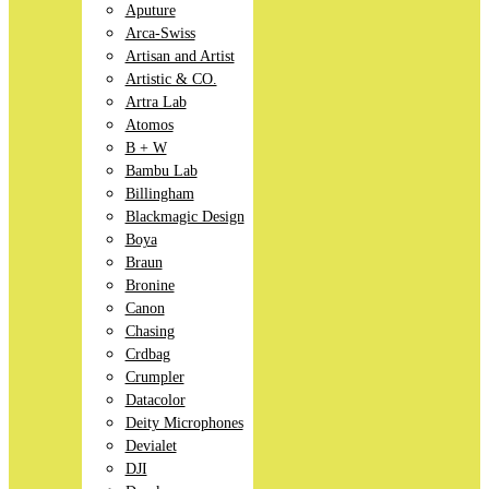
Aputure
Arca-Swiss
Artisan and Artist
Artistic & CO.
Artra Lab
Atomos
B + W
Bambu Lab
Billingham
Blackmagic Design
Boya
Braun
Bronine
Canon
Chasing
Crdbag
Crumpler
Datacolor
Deity Microphones
Devialet
DJI