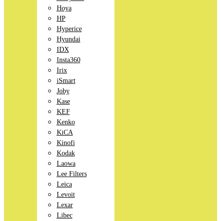
Hoya
HP
Hyperice
Hyundai
IDX
Insta360
Irix
iSmart
Joby
Kase
KEF
Kenko
KiCA
Kinofi
Kodak
Laowa
Lee Filters
Leica
Levoit
Lexar
Libec