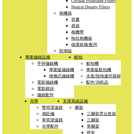
Circular Polarizing Filters
Neutral Density Filters
相機袋
背囊
肩袋
相機帶
拖拉相機箱
保護裝備/配件
防潮箱
專業攝錄設備
航拍
手持攝錄機
航拍機
專業級攝錄機
專業級航拍機
便攜式攝錄機
水底/陸地遙控器材
電影攝錄機
配件/消耗品
電影鏡頭
攝錄配件
光學
支撐系統設備
雙筒望遠鏡
腳架
測距儀
三腳架雲台套裝
單筒望遠鏡
三腳架
光學配件
單腳架
燈架