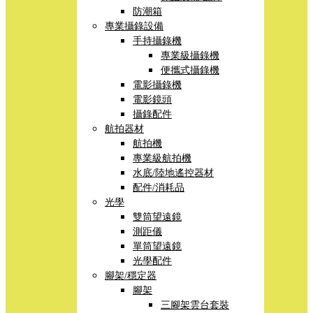
防潮箱
專業攝錄設備
手持攝錄機
專業級攝錄機
便攜式攝錄機
電影攝錄機
電影鏡頭
攝錄配件
航拍器材
航拍機
專業級航拍機
水底/陸地遙控器材
配件/消耗品
光學
雙筒望遠鏡
測距儀
單筒望遠鏡
光學配件
腳架/穩定器
腳架
三腳架雲台套裝