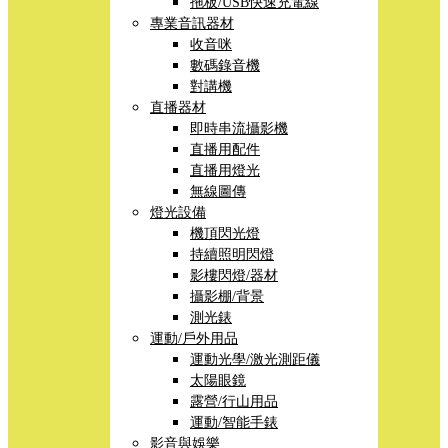
拖板/USB快速充電線
專業音訊器材
收音咪
數碼錄音機
對講機
直播器材
即時串流攝影機
直播用配件
直播用燈光
無線圖傳
燈光設備
機頂閃光燈
持續照明閃燈
影樓閃燈/器材
攝影棚/背景
測光錶
運動/戶外用品
運動光學/激光測距儀
太陽眼鏡
露營/行山用品
運動/智能手錶
影音與娛樂