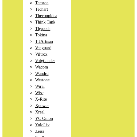
Tamron
Techart
Thecoopidea
Think Tank
Thypoch
Tokina
TTArtisan
Vanguard
Viltrox
Voigtlander
Wacom
Wandrd
Westone
Wiral
Wise
X-Rite
Xpower
Xreal
YC Onion
YoloLiv
Zeiss