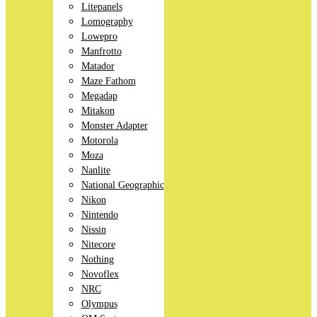
Litepanels
Lomography
Lowepro
Manfrotto
Matador
Maze Fathom
Megadap
Mitakon
Monster Adapter
Motorola
Moza
Nanlite
National Geographic
Nikon
Nintendo
Nissin
Nitecore
Nothing
Novoflex
NRC
Olympus