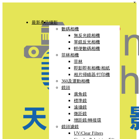
×
最新產品
攝影
數碼相機
無反光鏡相機
單鏡反光相機
輕便數碼相機
菲林相機
菲林
即影即有相機/相紙
相片掃瞄器/打印機
360及運動相機
鏡頭
廣角鏡
標準鏡
遠攝鏡
微距鏡
增距鏡/轉接環
鏡頭濾鏡
UV/Clear Filters