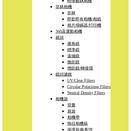
輕便數碼相機
菲林相機
菲林
即影即有相機/相紙
相片掃瞄器/打印機
360及運動相機
鏡頭
廣角鏡
標準鏡
遠攝鏡
微距鏡
增距鏡/轉接環
鏡頭濾鏡
UV/Clear Filters
Circular Polarizing Filters
Neutral Density Filters
相機袋
背囊
肩袋
相機帶
拖拉相機箱
保護裝備/配件