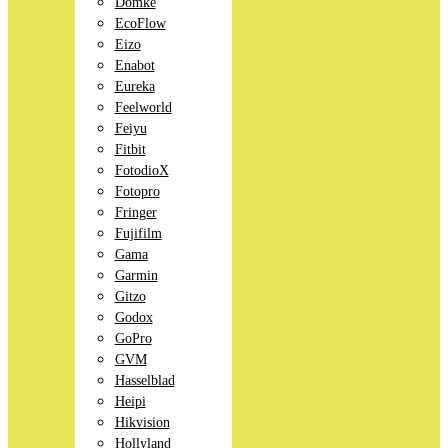
Domke
EcoFlow
Eizo
Enabot
Eureka
Feelworld
Feiyu
Fitbit
FotodioX
Fotopro
Fringer
Fujifilm
Gama
Garmin
Gitzo
Godox
GoPro
GVM
Hasselblad
Heipi
Hikvision
Hollyland