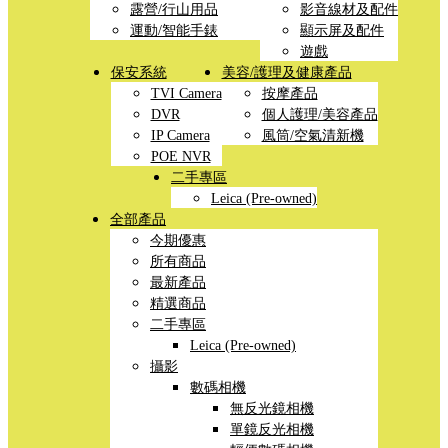
露營/行山用品
影音線材及配件
運動/智能手錶
顯示屏及配件
遊戲
保安系統
美容/護理及健康產品
TVI Camera
按摩產品
DVR
個人護理/美容產品
IP Camera
風筒/空氣清新機
POE NVR
二手專區
Leica (Pre-owned)
全部產品
今期優惠
所有商品
最新產品
精選商品
二手專區
Leica (Pre-owned)
攝影
數碼相機
無反光鏡相機
單鏡反光相機