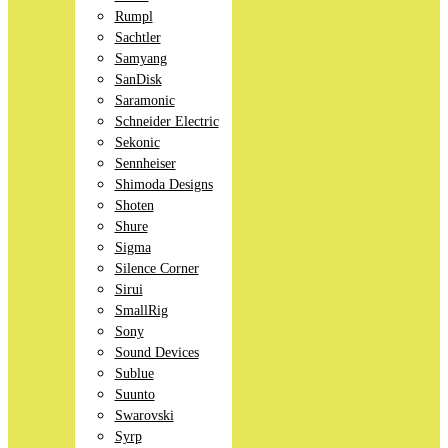
Rumpl
Sachtler
Samyang
SanDisk
Saramonic
Schneider Electric
Sekonic
Sennheiser
Shimoda Designs
Shoten
Shure
Sigma
Silence Corner
Sirui
SmallRig
Sony
Sound Devices
Sublue
Suunto
Swarovski
Syrp