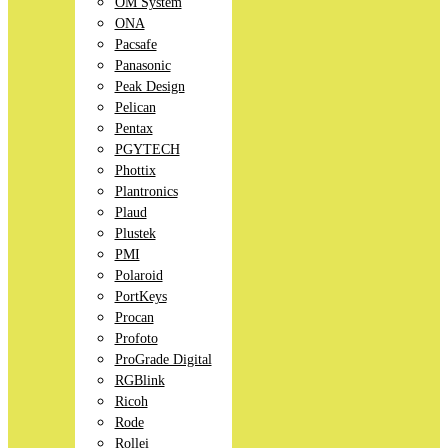
OM System
ONA
Pacsafe
Panasonic
Peak Design
Pelican
Pentax
PGYTECH
Phottix
Plantronics
Plaud
Plustek
PMI
Polaroid
PortKeys
Procan
Profoto
ProGrade Digital
RGBlink
Ricoh
Rode
Rollei