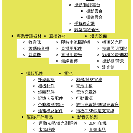
攝影/攝錄雲台
攝影雲台
攝錄雲台
手持穩定器
腳架/雲台配件
專業音訊器材
直播器材
燈光設備
收音咪
即時串流攝影機
機頂閃光燈
數碼錄音機
直播用配件
持續照明閃燈
對講機
直播用燈光
影樓閃燈/器材
無線圖傳
攝影棚/背景
測光錶
攝影配件
電池
托架套籠
相機/器材電池
相機配件
電池手柄
鏡頭配件
電池充電器
記憶卡及配件
行動電源
色彩檢測/矯正
旅行充電器/無線充電座
煙霧機及配件
拖板/USB快速充電線
運動/戶外用品
影音與娛樂
運動光學/激光測距儀
3D打印機
太陽眼鏡
音響產品