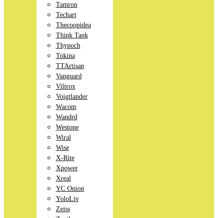
Tamron
Techart
Thecoopidea
Think Tank
Thypoch
Tokina
TTArtisan
Vanguard
Viltrox
Voigtlander
Wacom
Wandrd
Westone
Wiral
Wise
X-Rite
Xpower
Xreal
YC Onion
YoloLiv
Zeiss