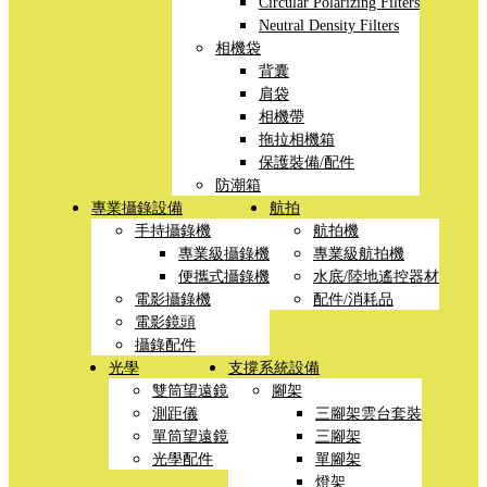
Circular Polarizing Filters
Neutral Density Filters
相機袋
背囊
肩袋
相機帶
拖拉相機箱
保護裝備/配件
防潮箱
專業攝錄設備
航拍
手持攝錄機
航拍機
專業級攝錄機
專業級航拍機
便攜式攝錄機
水底/陸地遙控器材
電影攝錄機
配件/消耗品
電影鏡頭
攝錄配件
光學
支撐系統設備
雙筒望遠鏡
腳架
測距儀
三腳架雲台套裝
單筒望遠鏡
三腳架
光學配件
單腳架
燈架