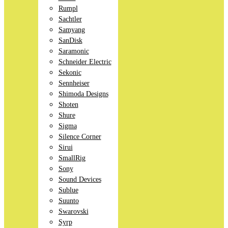
Rumpl
Sachtler
Samyang
SanDisk
Saramonic
Schneider Electric
Sekonic
Sennheiser
Shimoda Designs
Shoten
Shure
Sigma
Silence Corner
Sirui
SmallRig
Sony
Sound Devices
Sublue
Suunto
Swarovski
Syrp