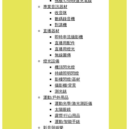
拖板/USB快速充電線
專業音訊器材
收音咪
數碼錄音機
對講機
直播器材
即時串流攝影機
直播用配件
直播用燈光
無線圖傳
燈光設備
機頂閃光燈
持續照明閃燈
影樓閃燈/器材
攝影棚/背景
測光錶
運動/戶外用品
運動光學/激光測距儀
太陽眼鏡
露營/行山用品
運動/智能手錶
影音與娛樂