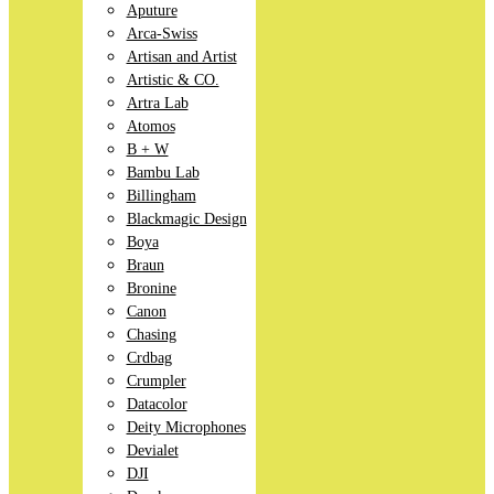
Aputure
Arca-Swiss
Artisan and Artist
Artistic & CO.
Artra Lab
Atomos
B + W
Bambu Lab
Billingham
Blackmagic Design
Boya
Braun
Bronine
Canon
Chasing
Crdbag
Crumpler
Datacolor
Deity Microphones
Devialet
DJI