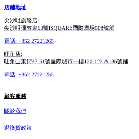
店鋪地址
尖沙咀旗艦店:
尖沙咀彌敦道63號iSQUARE國際廣場508號舖
電話: +852 27221265
旺角店:
旺角山東街47-51號星際城市一樓120-122 &136號鋪
電話: +852 27221255
顧客服務
關於我們
退換貨政策