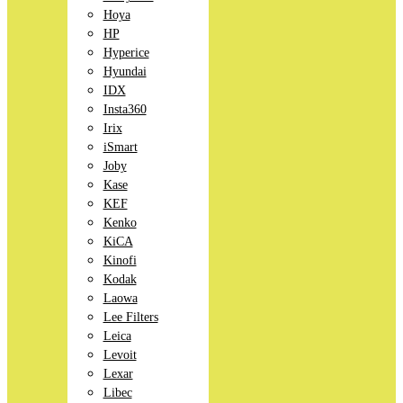
Hoya
HP
Hyperice
Hyundai
IDX
Insta360
Irix
iSmart
Joby
Kase
KEF
Kenko
KiCA
Kinofi
Kodak
Laowa
Lee Filters
Leica
Levoit
Lexar
Libec