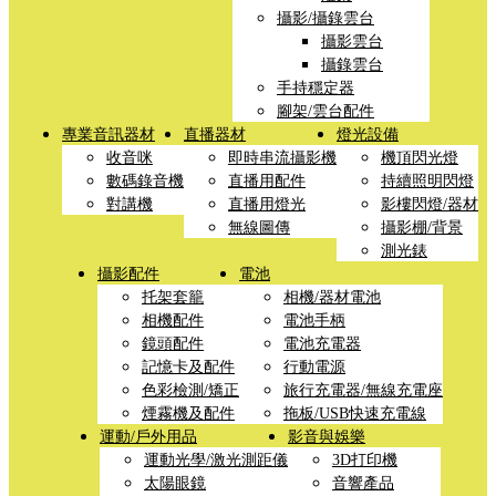
攝影/攝錄雲台
攝影雲台
攝錄雲台
手持穩定器
腳架/雲台配件
專業音訊器材
直播器材
燈光設備
收音咪
即時串流攝影機
機頂閃光燈
數碼錄音機
直播用配件
持續照明閃燈
對講機
直播用燈光
影樓閃燈/器材
無線圖傳
攝影棚/背景
測光錶
攝影配件
電池
托架套籠
相機/器材電池
相機配件
電池手柄
鏡頭配件
電池充電器
記憶卡及配件
行動電源
色彩檢測/矯正
旅行充電器/無線充電座
煙霧機及配件
拖板/USB快速充電線
運動/戶外用品
影音與娛樂
運動光學/激光測距儀
3D打印機
太陽眼鏡
音響產品