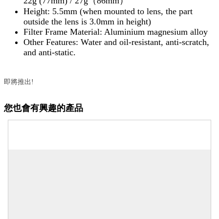
22g (77mm) / 27g（86mm）
Height: 5.5mm (when mounted to lens, the part
outside the lens is 3.0mm in height)
Filter Frame Material: Aluminium magnesium alloy
Other Features: Water and oil-resistant, anti-scratch,
and anti-static.
即將推出!
您也會有興趣的產品