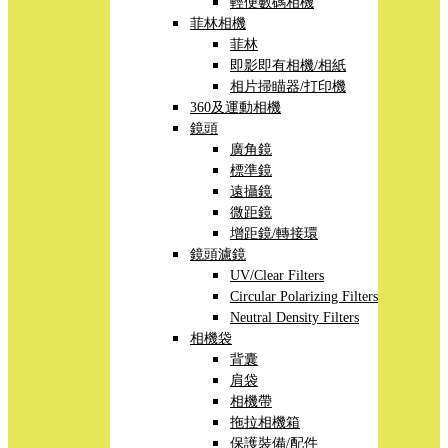
輕便數碼相機
菲林相機
菲林
即影即有相機/相紙
相片掃瞄器/打印機
360及運動相機
鏡頭
廣角鏡
標準鏡
遠攝鏡
微距鏡
增距鏡/轉接環
鏡頭濾鏡
UV/Clear Filters
Circular Polarizing Filters
Neutral Density Filters
相機袋
背囊
肩袋
相機帶
拖拉相機箱
保護裝備/配件