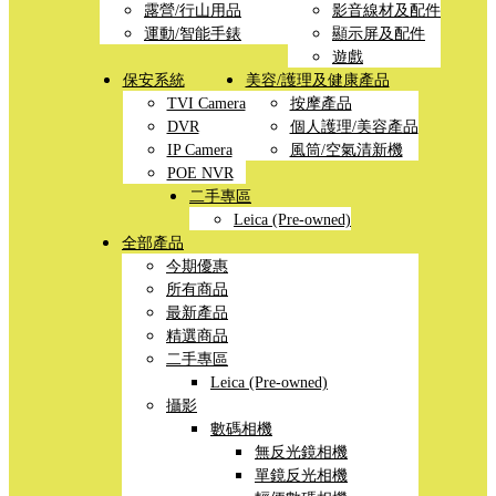
露營/行山用品
影音線材及配件
運動/智能手錶
顯示屏及配件
遊戲
保安系統
美容/護理及健康產品
TVI Camera
按摩產品
DVR
個人護理/美容產品
IP Camera
風筒/空氣清新機
POE NVR
二手專區
Leica (Pre-owned)
全部產品
今期優惠
所有商品
最新產品
精選商品
二手專區
Leica (Pre-owned)
攝影
數碼相機
無反光鏡相機
單鏡反光相機