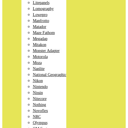
Litepanels
Lomography
Lowepro
Manfrotto
Matador
Maze Fathom
Megadap
Mitakon
Monster Adapter
Motorola
Moza
Nanlite
National Geographic
Nikon
Nintendo
Nissin
Nitecore
Nothing
Novoflex
NRC
Olympus