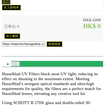
追踪
加入購物車
HK$ 2399
HK$ 0
已售出: 0
加入團購
複製鏈接
詳情
Hasselblad UV Filters block most UV light, reducing its
effect on shooting to the maximum extent. Meeting
Hasselblad’s stringent optical standards and ultra-high
requirements for quality, the filters are a perfect match for
Hasselblad lenses, elevating any creative tool kit.
Using SCHOTT B 270® glass and double-sided 30-