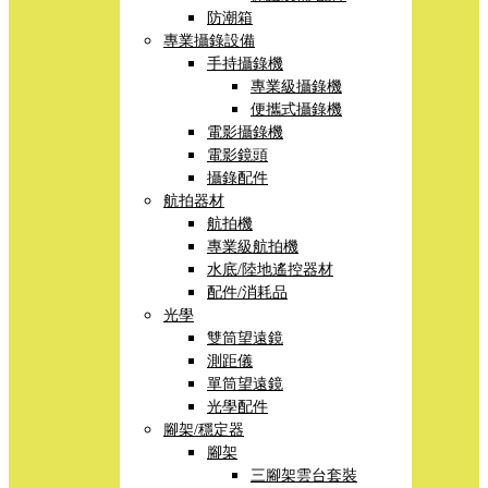
防潮箱
專業攝錄設備
手持攝錄機
專業級攝錄機
便攜式攝錄機
電影攝錄機
電影鏡頭
攝錄配件
航拍器材
航拍機
專業級航拍機
水底/陸地遙控器材
配件/消耗品
光學
雙筒望遠鏡
測距儀
單筒望遠鏡
光學配件
腳架/穩定器
腳架
三腳架雲台套裝