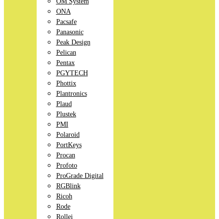
OM System
ONA
Pacsafe
Panasonic
Peak Design
Pelican
Pentax
PGYTECH
Phottix
Plantronics
Plaud
Plustek
PMI
Polaroid
PortKeys
Procan
Profoto
ProGrade Digital
RGBlink
Ricoh
Rode
Rollei