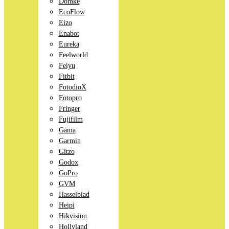
Domke
EcoFlow
Eizo
Enabot
Eureka
Feelworld
Feiyu
Fitbit
FotodioX
Fotopro
Fringer
Fujifilm
Gama
Garmin
Gitzo
Godox
GoPro
GVM
Hasselblad
Heipi
Hikvision
Hollyland