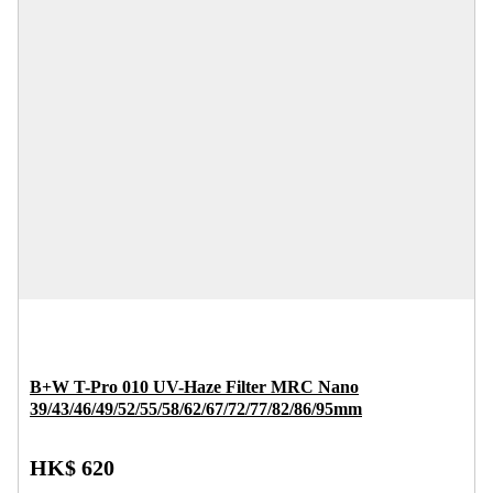
B+W T-Pro 010 UV-Haze Filter MRC Nano
39/43/46/49/52/55/58/62/67/72/77/82/86/95mm
HK$ 620