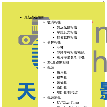
×
最新產品
攝影
數碼相機
無反光鏡相機
單鏡反光相機
輕便數碼相機
菲林相機
菲林
即影即有相機/相紙
相片掃瞄器/打印機
360及運動相機
鏡頭
廣角鏡
標準鏡
遠攝鏡
微距鏡
增距鏡/轉接環
鏡頭濾鏡
UV/Clear Filters