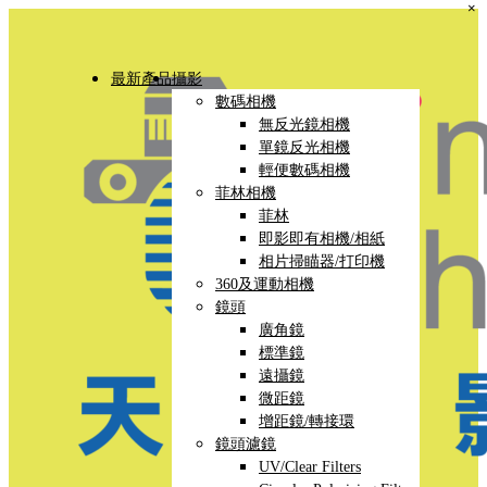
×
最新產品
攝影
數碼相機
無反光鏡相機
單鏡反光相機
輕便數碼相機
菲林相機
菲林
即影即有相機/相紙
相片掃瞄器/打印機
360及運動相機
鏡頭
廣角鏡
標準鏡
遠攝鏡
微距鏡
增距鏡/轉接環
鏡頭濾鏡
UV/Clear Filters