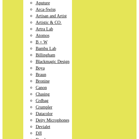
Aputure
Arca-Swiss
Artisan and Artist
Artistic & CO.
Artra Lab
Atomos
B + W
Bambu Lab
Billingham
Blackmagic Design
Boya
Braun
Bronine
Canon
Chasing
Crdbag
Crumpler
Datacolor
Deity Microphones
Devialet
DJI