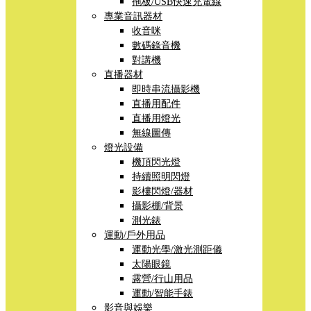
拖板/USB快速充電線
專業音訊器材
收音咪
數碼錄音機
對講機
直播器材
即時串流攝影機
直播用配件
直播用燈光
無線圖傳
燈光設備
機頂閃光燈
持續照明閃燈
影樓閃燈/器材
攝影棚/背景
測光錶
運動/戶外用品
運動光學/激光測距儀
太陽眼鏡
露營/行山用品
運動/智能手錶
影音與娛樂