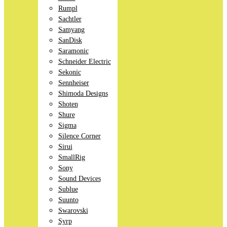
Rumpl
Sachtler
Samyang
SanDisk
Saramonic
Schneider Electric
Sekonic
Sennheiser
Shimoda Designs
Shoten
Shure
Sigma
Silence Corner
Sirui
SmallRig
Sony
Sound Devices
Sublue
Suunto
Swarovski
Syrp