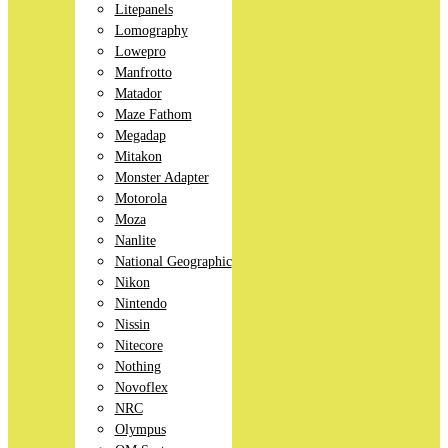
Litepanels
Lomography
Lowepro
Manfrotto
Matador
Maze Fathom
Megadap
Mitakon
Monster Adapter
Motorola
Moza
Nanlite
National Geographic
Nikon
Nintendo
Nissin
Nitecore
Nothing
Novoflex
NRC
Olympus