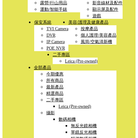
露營/行山用品
影音線材及配件
運動/智能手錶
顯示屏及配件
遊戲
保安系統
美容/護理及健康產品
TVI Camera
按摩產品
DVR
個人護理/美容產品
IP Camera
風筒/空氣清新機
POE NVR
二手專區
Leica (Pre-owned)
全部產品
今期優惠
所有商品
最新產品
精選商品
二手專區
Leica (Pre-owned)
攝影
數碼相機
無反光鏡相機
單鏡反光相機