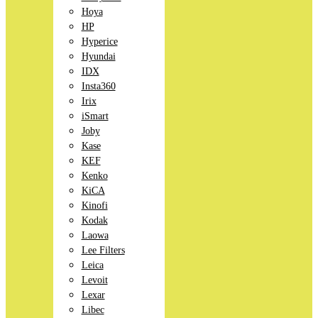
Hoya
HP
Hyperice
Hyundai
IDX
Insta360
Irix
iSmart
Joby
Kase
KEF
Kenko
KiCA
Kinofi
Kodak
Laowa
Lee Filters
Leica
Levoit
Lexar
Libec