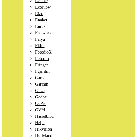
Domke
EcoFlow
Eizo
Enabot
Eureka
Feelworld
Feiyu
Fitbit
FotodioX
Fotopro
Fringer
Fujifilm
Gama
Garmin
Gitzo
Godox
GoPro
GVM
Hasselblad
Heipi
Hikvision
Hollyland