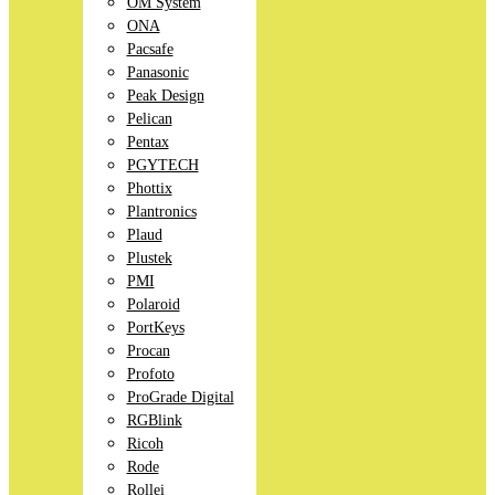
OM System
ONA
Pacsafe
Panasonic
Peak Design
Pelican
Pentax
PGYTECH
Phottix
Plantronics
Plaud
Plustek
PMI
Polaroid
PortKeys
Procan
Profoto
ProGrade Digital
RGBlink
Ricoh
Rode
Rollei