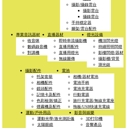
攝影/攝錄雲台
攝影雲台
攝錄雲台
手持穩定器
腳架/雲台配件
專業音訊器材
直播器材
燈光設備
收音咪
即時串流攝影機
機頂閃光燈
數碼錄音機
直播用配件
持續照明閃燈
對講機
直播用燈光
影樓閃燈/器材
無線圖傳
攝影棚/背景
測光錶
攝影配件
電池
托架套籠
相機/器材電池
相機配件
電池手柄
鏡頭配件
電池充電器
記憶卡及配件
行動電源
色彩檢測/矯正
旅行充電器/無線充電座
煙霧機及配件
拖板/USB快速充電線
運動/戶外用品
影音與娛樂
運動光學/激光測距儀
3D打印機
太陽眼鏡
音響產品