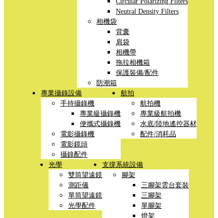
Circular Polarizing Filters
Neutral Density Filters
相機袋
背囊
肩袋
相機帶
拖拉相機箱
保護裝備/配件
防潮箱
專業攝錄設備
航拍
手持攝錄機
航拍機
專業級攝錄機
專業級航拍機
便攜式攝錄機
水底/陸地遙控器材
電影攝錄機
配件/消耗品
電影鏡頭
攝錄配件
光學
支撐系統設備
雙筒望遠鏡
腳架
測距儀
三腳架雲台套裝
單筒望遠鏡
三腳架
光學配件
單腳架
燈架