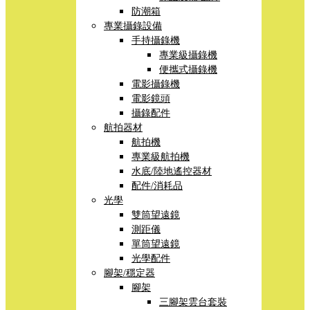
防潮箱
專業攝錄設備
手持攝錄機
專業級攝錄機
便攜式攝錄機
電影攝錄機
電影鏡頭
攝錄配件
航拍器材
航拍機
專業級航拍機
水底/陸地遙控器材
配件/消耗品
光學
雙筒望遠鏡
測距儀
單筒望遠鏡
光學配件
腳架/穩定器
腳架
三腳架雲台套裝