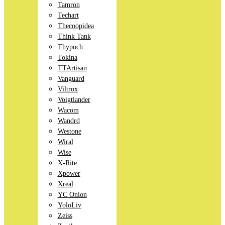
Tamron
Techart
Thecoopidea
Think Tank
Thypoch
Tokina
TTArtisan
Vanguard
Viltrox
Voigtlander
Wacom
Wandrd
Westone
Wiral
Wise
X-Rite
Xpower
Xreal
YC Onion
YoloLiv
Zeiss