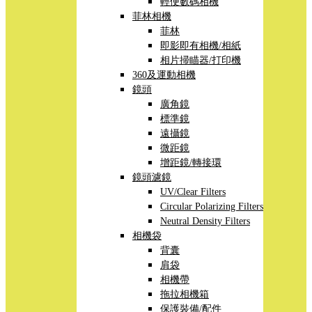
輕便數碼相機
菲林相機
菲林
即影即有相機/相紙
相片掃瞄器/打印機
360及運動相機
鏡頭
廣角鏡
標準鏡
遠攝鏡
微距鏡
增距鏡/轉接環
鏡頭濾鏡
UV/Clear Filters
Circular Polarizing Filters
Neutral Density Filters
相機袋
背囊
肩袋
相機帶
拖拉相機箱
保護裝備/配件