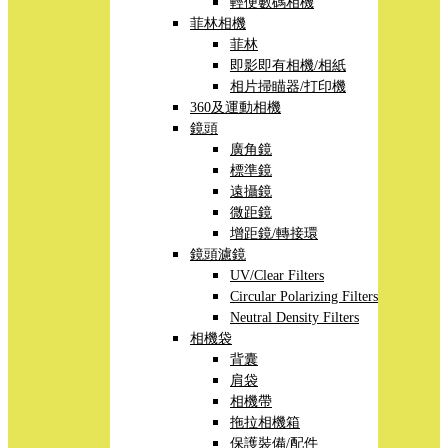
輕便數碼相機
菲林相機
菲林
即影即有相機/相紙
相片掃瞄器/打印機
360及運動相機
鏡頭
廣角鏡
標準鏡
遠攝鏡
微距鏡
增距鏡/轉接環
鏡頭濾鏡
UV/Clear Filters
Circular Polarizing Filters
Neutral Density Filters
相機袋
背囊
肩袋
相機帶
拖拉相機箱
保護裝備/配件