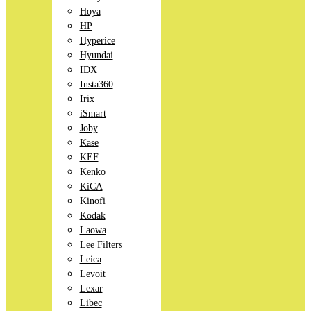
Hoya
HP
Hyperice
Hyundai
IDX
Insta360
Irix
iSmart
Joby
Kase
KEF
Kenko
KiCA
Kinofi
Kodak
Laowa
Lee Filters
Leica
Levoit
Lexar
Libec