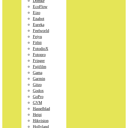
Domke
EcoFlow
Eizo
Enabot
Eureka
Feelworld
Feiyu
Fitbit
FotodioX
Fotopro
Fringer
Fujifilm
Gama
Garmin
Gitzo
Godox
GoPro
GVM
Hasselblad
Heipi
Hikvision
Hollyland