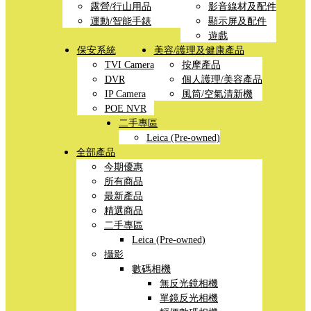
露營/行山用品
影音線材及配件
運動/智能手錶
顯示屏及配件
遊戲
保安系統
美容/護理及健康產品
TVI Camera
按摩產品
DVR
個人護理/美容產品
IP Camera
風筒/空氣清新機
POE NVR
二手專區
Leica (Pre-owned)
全部產品
今期優惠
所有商品
最新產品
精選商品
二手專區
Leica (Pre-owned)
攝影
數碼相機
無反光鏡相機
單鏡反光相機