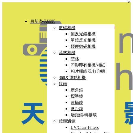
×
最新產品
攝影
數碼相機
無反光鏡相機
單鏡反光相機
輕便數碼相機
菲林相機
菲林
即影即有相機/相紙
相片掃瞄器/打印機
360及運動相機
鏡頭
廣角鏡
標準鏡
遠攝鏡
微距鏡
增距鏡/轉接環
鏡頭濾鏡
UV/Clear Filters