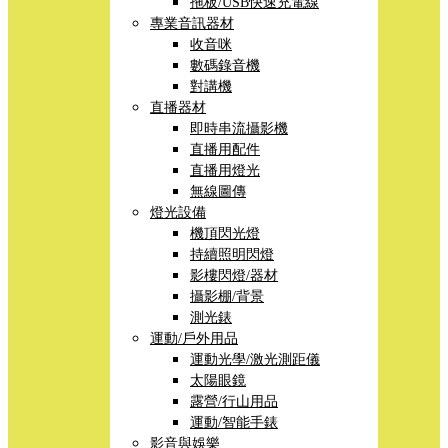
拖板/USB快速充電線
專業音訊器材
收音咪
數碼錄音機
對講機
直播器材
即時串流攝影機
直播用配件
直播用燈光
無線圖傳
燈光設備
機頂閃光燈
持續照明閃燈
影樓閃燈/器材
攝影棚/背景
測光錶
運動/戶外用品
運動光學/激光測距儀
太陽眼鏡
露營/行山用品
運動/智能手錶
影音與娛樂