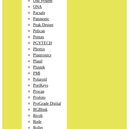
OM System
ONA
Pacsafe
Panasonic
Peak Design
Pelican
Pentax
PGYTECH
Phottix
Plantronics
Plaud
Plustek
PMI
Polaroid
PortKeys
Procan
Profoto
ProGrade Digital
RGBlink
Ricoh
Rode
Rollei