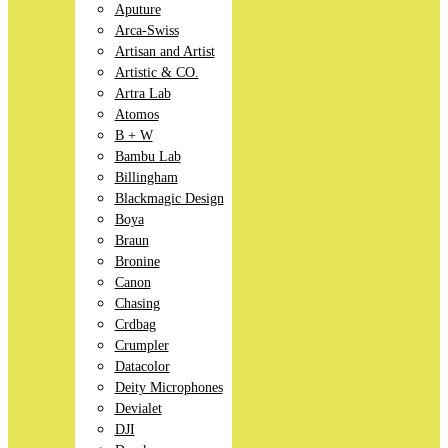
Aputure
Arca-Swiss
Artisan and Artist
Artistic & CO.
Artra Lab
Atomos
B + W
Bambu Lab
Billingham
Blackmagic Design
Boya
Braun
Bronine
Canon
Chasing
Crdbag
Crumpler
Datacolor
Deity Microphones
Devialet
DJI