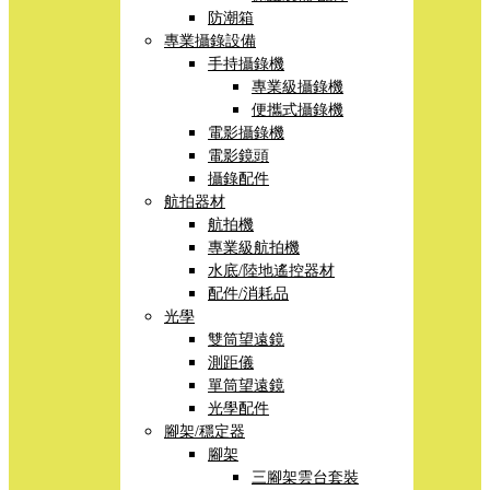
防潮箱
專業攝錄設備
手持攝錄機
專業級攝錄機
便攜式攝錄機
電影攝錄機
電影鏡頭
攝錄配件
航拍器材
航拍機
專業級航拍機
水底/陸地遙控器材
配件/消耗品
光學
雙筒望遠鏡
測距儀
單筒望遠鏡
光學配件
腳架/穩定器
腳架
三腳架雲台套裝