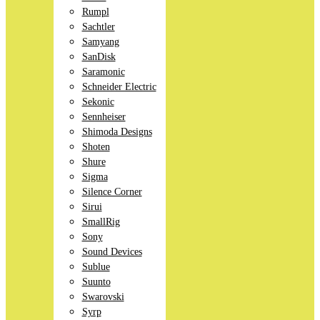
Rumpl
Sachtler
Samyang
SanDisk
Saramonic
Schneider Electric
Sekonic
Sennheiser
Shimoda Designs
Shoten
Shure
Sigma
Silence Corner
Sirui
SmallRig
Sony
Sound Devices
Sublue
Suunto
Swarovski
Syrp