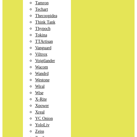
Tamron
Techart
Thecoopidea
Think Tank
Thypoch
Tokina
TTArtisan
Vanguard
Viltrox
Voigtlander
Wacom
Wandrd
Westone
Wiral
Wise
X-Rite
Xpower
Xreal
YC Onion
YoloLiv
Zeiss