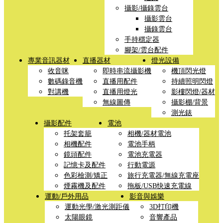
攝影/攝錄雲台
攝影雲台
攝錄雲台
手持穩定器
腳架/雲台配件
專業音訊器材
直播器材
燈光設備
收音咪
即時串流攝影機
機頂閃光燈
數碼錄音機
直播用配件
持續照明閃燈
對講機
直播用燈光
影樓閃燈/器材
無線圖傳
攝影棚/背景
測光錶
攝影配件
電池
托架套籠
相機/器材電池
相機配件
電池手柄
鏡頭配件
電池充電器
記憶卡及配件
行動電源
色彩檢測/矯正
旅行充電器/無線充電座
煙霧機及配件
拖板/USB快速充電線
運動/戶外用品
影音與娛樂
運動光學/激光測距儀
3D打印機
太陽眼鏡
音響產品