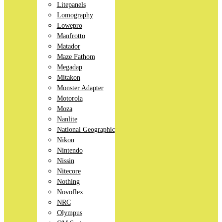
Litepanels
Lomography
Lowepro
Manfrotto
Matador
Maze Fathom
Megadap
Mitakon
Monster Adapter
Motorola
Moza
Nanlite
National Geographic
Nikon
Nintendo
Nissin
Nitecore
Nothing
Novoflex
NRC
Olympus