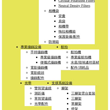
Circular Polarizing Filters
Neutral Density Filters
相機袋
背囊
肩袋
相機帶
拖拉相機箱
保護裝備/配件
防潮箱
專業攝錄設備
航拍
手持攝錄機
航拍機
專業級攝錄機
專業級航拍機
便攜式攝錄機
水底/陸地遙控器材
電影攝錄機
配件/消耗品
電影鏡頭
攝錄配件
光學
支撐系統設備
雙筒望遠鏡
腳架
測距儀
三腳架雲台套裝
單筒望遠鏡
三腳架
光學配件
單腳架
燈架