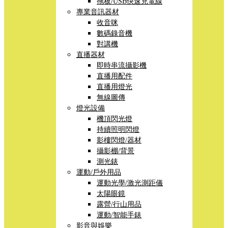
拖板/USB快速充電線
專業音訊器材
收音咪
數碼錄音機
對講機
直播器材
即時串流攝影機
直播用配件
直播用燈光
無線圖傳
燈光設備
機頂閃光燈
持續照明閃燈
影樓閃燈/器材
攝影棚/背景
測光錶
運動/戶外用品
運動光學/激光測距儀
太陽眼鏡
露營/行山用品
運動/智能手錶
影音與娛樂