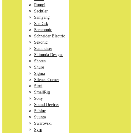
Rumpl
Sachtler
Samyang
SanDisk
Saramonic
Schneider Electric
Sekonic
Sennheiser
Shimoda Designs
Shoten
Shure
Sigma
Silence Corner
Sirui
SmallRig
Sony
Sound Devices
Sublue
Suunto
Swarovski
Syrp