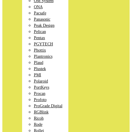
OM System
ONA
Pacsafe
Panasonic
Peak Design
Pelican
Pentax
PGYTECH
Phottix
Plantronics
Plaud
Plustek
PMI
Polaroid
PortKeys
Procan
Profoto
ProGrade Digital
RGBlink
Ricoh
Rode
Rollei