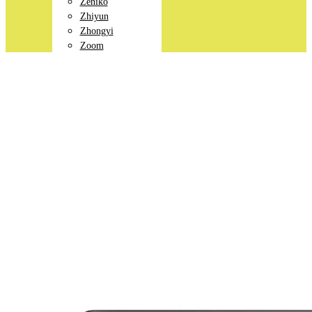
Zeniko
Zhiyun
Zhongyi
Zoom