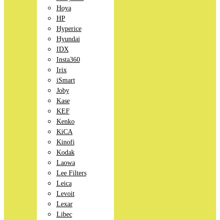
Hoya
HP
Hyperice
Hyundai
IDX
Insta360
Irix
iSmart
Joby
Kase
KEF
Kenko
KiCA
Kinofi
Kodak
Laowa
Lee Filters
Leica
Levoit
Lexar
Libec