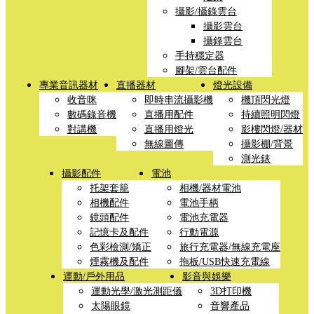
攝影/攝錄雲台
攝影雲台
攝錄雲台
手持穩定器
腳架/雲台配件
專業音訊器材
直播器材
燈光設備
收音咪
即時串流攝影機
機頂閃光燈
數碼錄音機
直播用配件
持續照明閃燈
對講機
直播用燈光
影樓閃燈/器材
無線圖傳
攝影棚/背景
測光錶
攝影配件
電池
托架套籠
相機/器材電池
相機配件
電池手柄
鏡頭配件
電池充電器
記憶卡及配件
行動電源
色彩檢測/矯正
旅行充電器/無線充電座
煙霧機及配件
拖板/USB快速充電線
運動/戶外用品
影音與娛樂
運動光學/激光測距儀
3D打印機
太陽眼鏡
音響產品