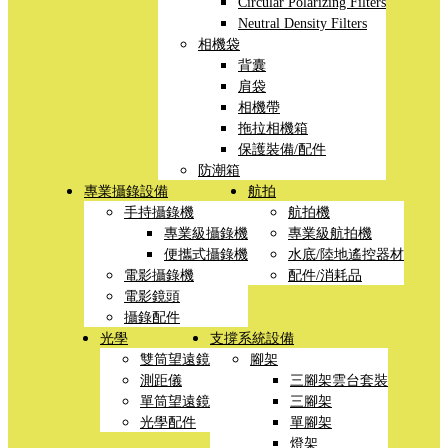
Circular Polarizing Filters
Neutral Density Filters
相機袋
背囊
肩袋
相機帶
拖拉相機箱
保護裝備/配件
防潮箱
專業攝錄設備
航拍
手持攝錄機
航拍機
專業級攝錄機
專業級航拍機
便攜式攝錄機
水底/陸地遙控器材
電影攝錄機
配件/消耗品
電影鏡頭
攝錄配件
光學
支撐系統設備
雙筒望遠鏡
腳架
測距儀
三腳架雲台套裝
單筒望遠鏡
三腳架
光學配件
單腳架
燈架