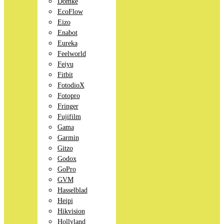
Domke
EcoFlow
Eizo
Enabot
Eureka
Feelworld
Feiyu
Fitbit
FotodioX
Fotopro
Fringer
Fujifilm
Gama
Garmin
Gitzo
Godox
GoPro
GVM
Hasselblad
Heipi
Hikvision
Hollyland