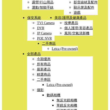
露營/行山用品
影音線材及配件
運動/智能手錶
顯示屏及配件
遊戲
保安系統
美容/護理及健康產品
TVI Camera
按摩產品
DVR
個人護理/美容產品
IP Camera
風筒/空氣清新機
POE NVR
二手專區
Leica (Pre-owned)
全部產品
今期優惠
所有商品
最新產品
精選商品
二手專區
Leica (Pre-owned)
攝影
數碼相機
無反光鏡相機
單鏡反光相機