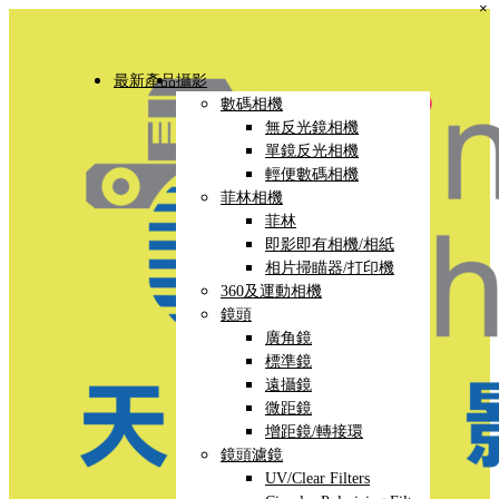
×
最新產品
攝影
數碼相機
無反光鏡相機
單鏡反光相機
輕便數碼相機
菲林相機
菲林
即影即有相機/相紙
相片掃瞄器/打印機
360及運動相機
鏡頭
廣角鏡
標準鏡
遠攝鏡
微距鏡
增距鏡/轉接環
鏡頭濾鏡
UV/Clear Filters