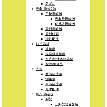
防潮箱
專業攝錄設備
手持攝錄機
專業級攝錄機
便攜式攝錄機
電影攝錄機
電影鏡頭
攝錄配件
航拍器材
航拍機
專業級航拍機
水底/陸地遙控器材
配件/消耗品
光學
雙筒望遠鏡
測距儀
單筒望遠鏡
光學配件
腳架/穩定器
腳架
三腳架雲台套裝