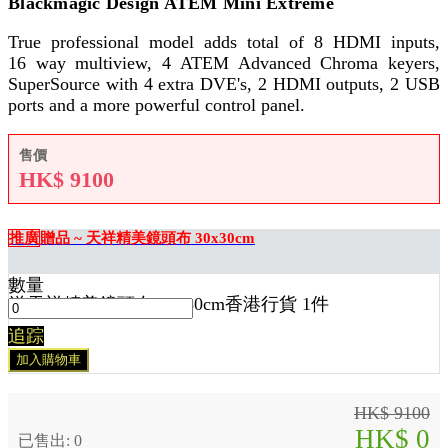
Blackmagic Design ATEM Mini Extreme
True professional model adds total of 8 HDMI inputs,
16 way multiview, 4 ATEM Advanced Chroma keyers,
SuperSource with 4 extra DVE's, 2 HDMI outputs, 2 USB
ports and a more powerful control panel.
售價
HK$
9100
推廣
贈品 ~ 天祥精美鏡頭布 30x30cm
數量
送
天祥精美鏡頭布 30x30cm香港行貨 1
件
追踪
加入購物車
HK$ 9100
HK$ 0
已售出: 0