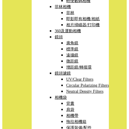
輕便數碼相機
菲林相機
菲林
即影即有相機/相紙
相片掃瞄器/打印機
360及運動相機
鏡頭
廣角鏡
標準鏡
遠攝鏡
微距鏡
增距鏡/轉接環
鏡頭濾鏡
UV/Clear Filters
Circular Polarizing Filters
Neutral Density Filters
相機袋
背囊
肩袋
相機帶
拖拉相機箱
保護裝備/配件