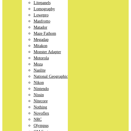
Litepanels
Lomography
Lowepro
Manfrotto
Matador
Maze Fathom
Megadap
Mitakon
Monster Adapter
Motorola
Moza
Nanlite
National Geographic
Nikon
Nintendo
Nissin
Nitecore
Nothing
Novoflex
NRC
Olympus