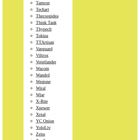
Tamron
Techart
Thecoopidea
Think Tank
Thypoch
Tokina
TTArtisan
Vanguard
Viltrox
Voigtlander
Wacom
Wandrd
Westone
Wiral
Wise
X-Rite
Xpower
Xreal
YC Onion
YoloLiv
Zeiss