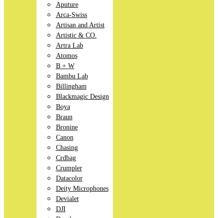
Aputure
Arca-Swiss
Artisan and Artist
Artistic & CO.
Artra Lab
Atomos
B + W
Bambu Lab
Billingham
Blackmagic Design
Boya
Braun
Bronine
Canon
Chasing
Crdbag
Crumpler
Datacolor
Deity Microphones
Devialet
DJI