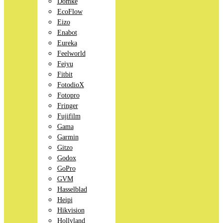
Domke
EcoFlow
Eizo
Enabot
Eureka
Feelworld
Feiyu
Fitbit
FotodioX
Fotopro
Fringer
Fujifilm
Gama
Garmin
Gitzo
Godox
GoPro
GVM
Hasselblad
Heipi
Hikvision
Hollyland