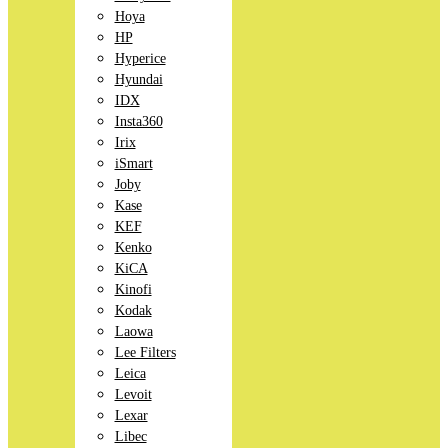
Hoya
HP
Hyperice
Hyundai
IDX
Insta360
Irix
iSmart
Joby
Kase
KEF
Kenko
KiCA
Kinofi
Kodak
Laowa
Lee Filters
Leica
Levoit
Lexar
Libec