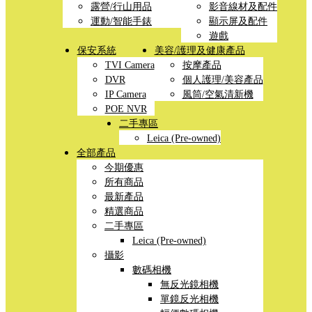
露營/行山用品
影音線材及配件
運動/智能手錶
顯示屏及配件
遊戲
保安系統
美容/護理及健康產品
TVI Camera
按摩產品
DVR
個人護理/美容產品
IP Camera
風筒/空氣清新機
POE NVR
二手專區
Leica (Pre-owned)
全部產品
今期優惠
所有商品
最新產品
精選商品
二手專區
Leica (Pre-owned)
攝影
數碼相機
無反光鏡相機
單鏡反光相機