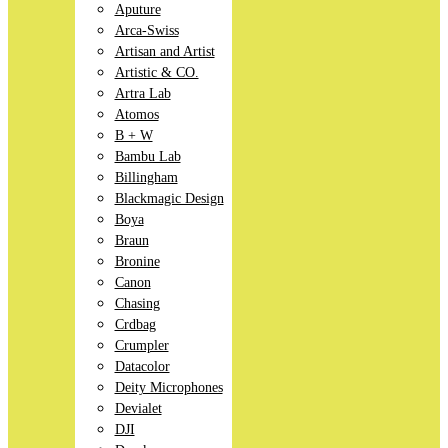
Aputure
Arca-Swiss
Artisan and Artist
Artistic & CO.
Artra Lab
Atomos
B + W
Bambu Lab
Billingham
Blackmagic Design
Boya
Braun
Bronine
Canon
Chasing
Crdbag
Crumpler
Datacolor
Deity Microphones
Devialet
DJI