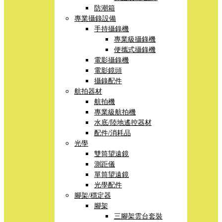
防潮箱
專業攝錄設備
手持攝錄機
專業級攝錄機
便攜式攝錄機
電影攝錄機
電影鏡頭
攝錄配件
航拍器材
航拍機
專業級航拍機
水底/陸地遙控器材
配件/消耗品
光學
雙筒望遠鏡
測距儀
單筒望遠鏡
光學配件
腳架/穩定器
腳架
三腳架雲台套裝