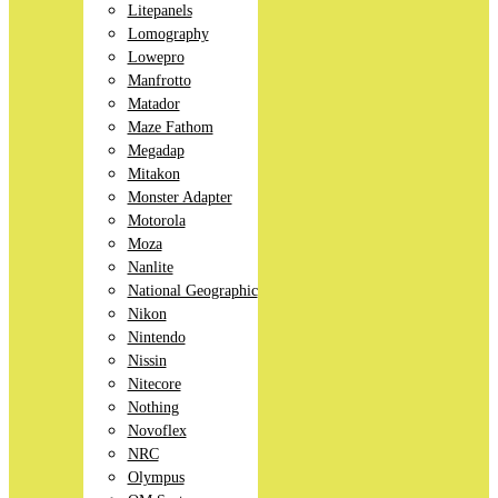
Litepanels
Lomography
Lowepro
Manfrotto
Matador
Maze Fathom
Megadap
Mitakon
Monster Adapter
Motorola
Moza
Nanlite
National Geographic
Nikon
Nintendo
Nissin
Nitecore
Nothing
Novoflex
NRC
Olympus