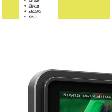
Zeniko
Zhiyun
Zhongyi
Zoom