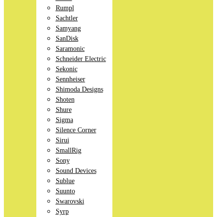
Rumpl
Sachtler
Samyang
SanDisk
Saramonic
Schneider Electric
Sekonic
Sennheiser
Shimoda Designs
Shoten
Shure
Sigma
Silence Corner
Sirui
SmallRig
Sony
Sound Devices
Sublue
Suunto
Swarovski
Syrp