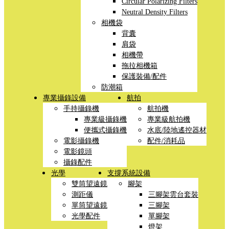
Circular Polarizing Filters
Neutral Density Filters
相機袋
背囊
肩袋
相機帶
拖拉相機箱
保護裝備/配件
防潮箱
專業攝錄設備
航拍
手持攝錄機
航拍機
專業級攝錄機
專業級航拍機
便攜式攝錄機
水底/陸地遙控器材
電影攝錄機
配件/消耗品
電影鏡頭
攝錄配件
光學
支撐系統設備
雙筒望遠鏡
腳架
測距儀
三腳架雲台套裝
單筒望遠鏡
三腳架
光學配件
單腳架
燈架