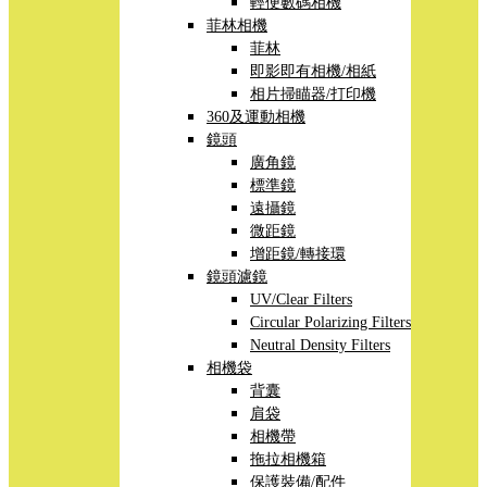
輕便數碼相機
菲林相機
菲林
即影即有相機/相紙
相片掃瞄器/打印機
360及運動相機
鏡頭
廣角鏡
標準鏡
遠攝鏡
微距鏡
增距鏡/轉接環
鏡頭濾鏡
UV/Clear Filters
Circular Polarizing Filters
Neutral Density Filters
相機袋
背囊
肩袋
相機帶
拖拉相機箱
保護裝備/配件