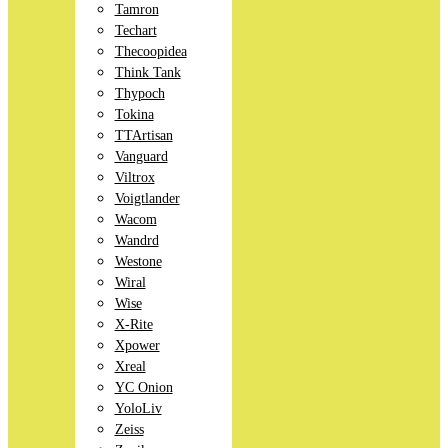
Tamron
Techart
Thecoopidea
Think Tank
Thypoch
Tokina
TTArtisan
Vanguard
Viltrox
Voigtlander
Wacom
Wandrd
Westone
Wiral
Wise
X-Rite
Xpower
Xreal
YC Onion
YoloLiv
Zeiss