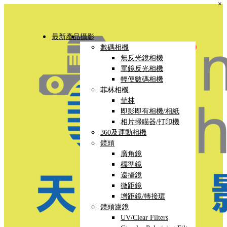
×
最新產品
攝影
數碼相機
無反光鏡相機
單鏡反光相機
輕便數碼相機
菲林相機
菲林
即影即有相機/相紙
相片掃瞄器/打印機
360及運動相機
鏡頭
廣角鏡
標準鏡
遠攝鏡
微距鏡
增距鏡/轉接環
鏡頭濾鏡
UV/Clear Filters