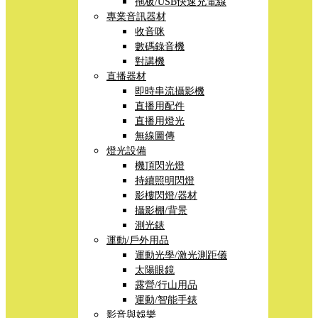
拖板/USB快速充電線
專業音訊器材
收音咪
數碼錄音機
對講機
直播器材
即時串流攝影機
直播用配件
直播用燈光
無線圖傳
燈光設備
機頂閃光燈
持續照明閃燈
影樓閃燈/器材
攝影棚/背景
測光錶
運動/戶外用品
運動光學/激光測距儀
太陽眼鏡
露營/行山用品
運動/智能手錶
影音與娛樂