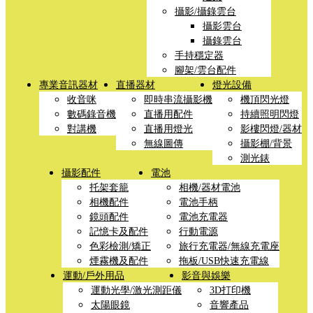
攝影/攝錄雲台
攝影雲台
攝錄雲台
手持穩定器
腳架/雲台配件
專業音訊器材
直播器材
燈光設備
收音咪
即時串流攝影機
機頂閃光燈
數碼錄音機
直播用配件
持續照明閃燈
對講機
直播用燈光
影樓閃燈/器材
無線圖傳
攝影棚/背景
測光錶
攝影配件
電池
托架套籠
相機/器材電池
相機配件
電池手柄
鏡頭配件
電池充電器
記憶卡及配件
行動電源
色彩檢測/矯正
旅行充電器/無線充電座
煙霧機及配件
拖板/USB快速充電線
運動/戶外用品
影音與娛樂
運動光學/激光測距儀
3D打印機
太陽眼鏡
音響產品