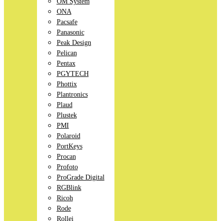
OM System
ONA
Pacsafe
Panasonic
Peak Design
Pelican
Pentax
PGYTECH
Phottix
Plantronics
Plaud
Plustek
PMI
Polaroid
PortKeys
Procan
Profoto
ProGrade Digital
RGBlink
Ricoh
Rode
Rollei