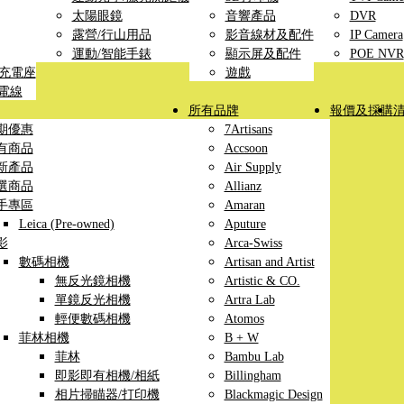
太陽眼鏡
音響產品
DVR
露營/行山用品
影音線材及配件
IP Camera
運動/智能手錶
顯示屏及配件
POE NVR
線充電座
遊戲
充電線
所有品牌
報價及採購
期優惠
7Artisans
有商品
Accsoon
新產品
Air Supply
選商品
Allianz
手專區
Amaran
Leica (Pre-owned)
Aputure
影
Arca-Swiss
數碼相機
Artisan and Artist
無反光鏡相機
Artistic & CO.
單鏡反光相機
Artra Lab
輕便數碼相機
Atomos
菲林相機
B + W
菲林
Bambu Lab
即影即有相機/相紙
Billingham
相片掃瞄器/打印機
Blackmagic Design