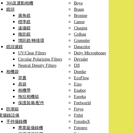
360及運動相機
Boya
鏡頭
Braun
廣角鏡
Bronine
標準鏡
Canon
遠攝鏡
Chasing
微距鏡
Crdbag
增距鏡/轉接環
Crumpler
鏡頭濾鏡
Datacolor
UV/Clear Filters
Deity Microphones
Circular Polarizing Filters
Devialet
Neutral Density Filters
DJI
相機袋
Domke
背囊
EcoFlow
肩袋
Eizo
相機帶
Enabot
拖拉相機箱
Eureka
保護裝備/配件
Feelworld
防潮箱
Feiyu
業攝錄設備
Fitbit
手持攝錄機
FotodioX
專業級攝錄機
Fotopro