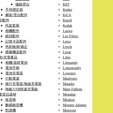
攝錄雲台
KEF
手持穩定器
Kenko
腳架/雲台配件
KiCA
影配件
Kinofi
托架套籠
Kodak
相機配件
Laowa
鏡頭配件
Lee Filters
記憶卡及配件
Leica
色彩檢測/矯正
Levoit
煙霧機及配件
Lexar
池/充電產品
Libec
相機/器材電池
Litepanels
電池手柄
Lomography
電池充電器
Lowepro
行動電源
Manfrotto
旅行充電器/無線充電座
Matador
拖板/USB快速充電線
Maze Fathom
業音訊器材
Megadap
收音咪
Mitakon
數碼錄音機
Monster Adapter
對講機
Motorola