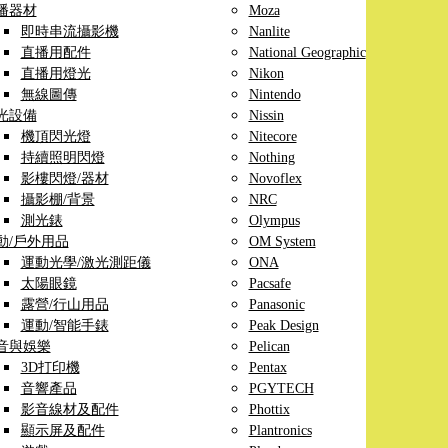
播器材
Moza
即時串流攝影機
Nanlite
直播用配件
National Geographic
直播用燈光
Nikon
無線圖傳
Nintendo
光設備
Nissin
機頂閃光燈
Nitecore
持續照明閃燈
Nothing
影樓閃燈/器材
Novoflex
攝影棚/背景
NRC
測光錶
Olympus
動/戶外用品
OM System
運動光學/激光測距儀
ONA
太陽眼鏡
Pacsafe
露營/行山用品
Panasonic
運動/智能手錶
Peak Design
音與娛樂
Pelican
3D打印機
Pentax
音響產品
PGYTECH
影音線材及配件
Phottix
顯示屏及配件
Plantronics