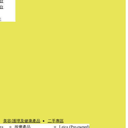
台
台
件
美容/護理及健康產品
二手專區
ra
按摩產品
Leica (Pre-owned)