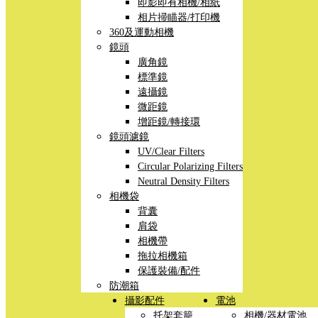
即影即有相機/相紙
相片掃瞄器/打印機
360及運動相機
鏡頭
廣角鏡
標準鏡
遠攝鏡
微距鏡
增距鏡/轉接環
鏡頭濾鏡
UV/Clear Filters
Circular Polarizing Filters
Neutral Density Filters
相機袋
背囊
肩袋
相機帶
拖拉相機箱
保護裝備/配件
防潮箱
攝影配件
電池
托架套籠
相機/器材電池