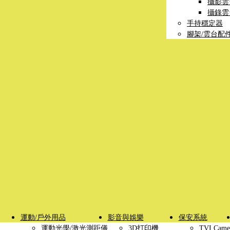
攝影雲
攝錄雲
手持穩定器
腳架/雲台配
運動/戶外用品
影音與娛樂
保安系統
運動光學/激光測距儀
3D打印機
TVI Came