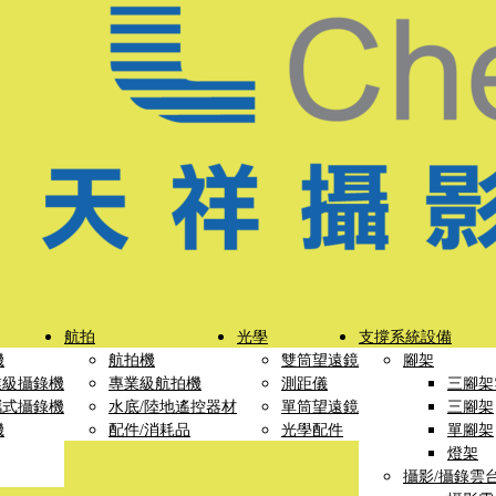
航拍
光學
支撐系統設備
機
航拍機
雙筒望遠鏡
腳架
業級攝錄機
專業級航拍機
測距儀
三腳架
攜式攝錄機
水底/陸地遙控器材
單筒望遠鏡
三腳架
機
配件/消耗品
光學配件
單腳架
燈架
攝影/攝錄雲