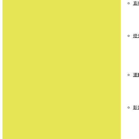
直
燈
運
影