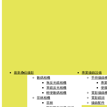
最新產品
攝影
專業攝錄設備
數碼相機
手持攝錄
無反光鏡相機
專
單鏡反光相機
便
輕便數碼相機
電影攝錄
菲林相機
電影鏡頭
菲林
攝錄配件