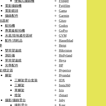
便攜式攝錄機
Fringer
電影攝錄機
Fujifilm
電影鏡頭
Gama
攝錄配件
Garmin
拍器材
Gitzo
航拍機
Godox
專業級航拍機
GoPro
水底/陸地遙控器材
GVM
配件/消耗品
Hasselblad
學
Heipi
雙筒望遠鏡
Hikvision
測距儀
Hollyland
單筒望遠鏡
Hoya
光學配件
HP
架/穩定器
Hyperice
腳架
Hyundai
三腳架雲台套裝
IDX
三腳架
Insta360
單腳架
Irix
燈架
iSmart
攝影/攝錄雲台
Joby
攝影雲台
Kase