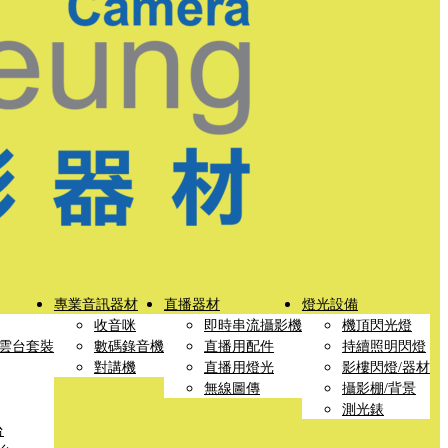
專業音訊器材
直播器材
燈光設備
收音咪
即時串流攝影機
機頂閃光燈
雲台套裝
數碼錄音機
直播用配件
持續照明閃燈
對講機
直播用燈光
影樓閃燈/器材
無線圖傳
攝影棚/背景
測光錶
台