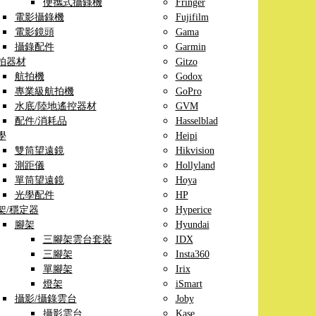
便攜式攝錄機
Fringer
電影攝錄機
Fujifilm
電影鏡頭
Gama
攝錄配件
Garmin
拍器材
Gitzo
航拍機
Godox
專業級航拍機
GoPro
水底/陸地遙控器材
GVM
配件/消耗品
Hasselblad
學
Heipi
雙筒望遠鏡
Hikvision
測距儀
Hollyland
單筒望遠鏡
Hoya
光學配件
HP
架/穩定器
Hyperice
腳架
Hyundai
三腳架雲台套裝
IDX
三腳架
Insta360
單腳架
Irix
燈架
iSmart
攝影/攝錄雲台
Joby
攝影雲台
Kase