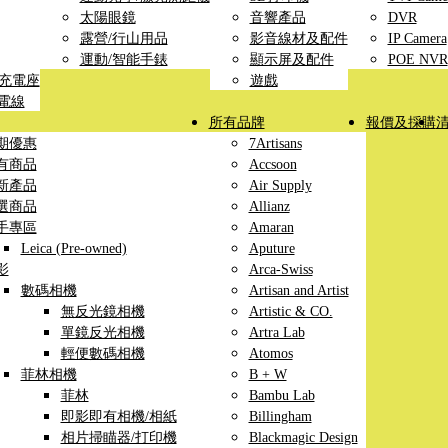
太陽眼鏡
音響產品
DVR
露營/行山用品
影音線材及配件
IP Camera
運動/智能手錶
顯示屏及配件
POE NVR
線充電座
遊戲
充電線
所有品牌
報價及採購
期優惠
7Artisans
有商品
Accsoon
新產品
Air Supply
選商品
Allianz
手專區
Amaran
Leica (Pre-owned)
Aputure
影
Arca-Swiss
數碼相機
Artisan and Artist
無反光鏡相機
Artistic & CO.
單鏡反光相機
Artra Lab
輕便數碼相機
Atomos
菲林相機
B + W
菲林
Bambu Lab
即影即有相機/相紙
Billingham
相片掃瞄器/打印機
Blackmagic Design