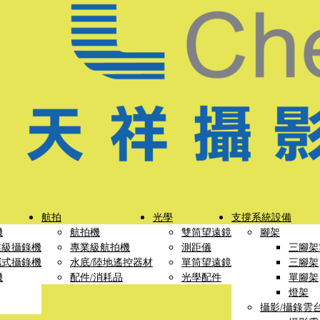
航拍
光學
支撐系統設備
機
航拍機
雙筒望遠鏡
腳架
業級攝錄機
專業級航拍機
測距儀
三腳架
攜式攝錄機
水底/陸地遙控器材
單筒望遠鏡
三腳架
機
配件/消耗品
光學配件
單腳架
燈架
攝影/攝錄雲