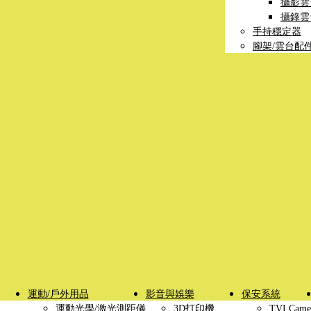
攝影雲
攝錄雲
手持穩定器
腳架/雲台配
運動/戶外用品
影音與娛樂
保安系統
運動光學/激光測距儀
3D打印機
TVI Came