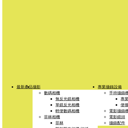
最新產品
攝影
專業攝錄設備
數碼相機
手持攝錄
無反光鏡相機
專
單鏡反光相機
便
輕便數碼相機
電影攝錄
菲林相機
電影鏡頭
菲林
攝錄配件