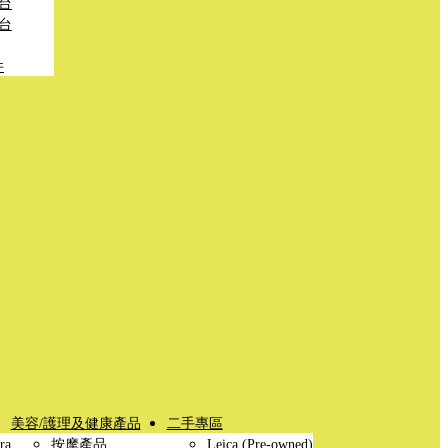
台
台
件
美容/護理及健康產品
二手專區
ra
按摩產品
Leica (Pre-owned)