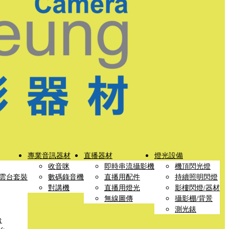
專業音訊器材
直播器材
燈光設備
收音咪
即時串流攝影機
機頂閃光燈
雲台套裝
數碼錄音機
直播用配件
持續照明閃燈
對講機
直播用燈光
影樓閃燈/器材
無線圖傳
攝影棚/背景
測光錶
台