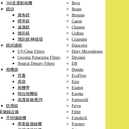
360及運動相機
Boya
鏡頭
Braun
廣角鏡
Bronine
標準鏡
Canon
遠攝鏡
Chasing
微距鏡
Crdbag
增距鏡/轉接環
Crumpler
鏡頭濾鏡
Datacolor
UV/Clear Filters
Deity Microphones
Circular Polarizing Filters
Devialet
Neutral Density Filters
DJI
相機袋
Domke
背囊
EcoFlow
肩袋
Eizo
相機帶
Enabot
拖拉相機箱
Eureka
保護裝備/配件
Feelworld
防潮箱
Feiyu
業攝錄設備
Fitbit
手持攝錄機
FotodioX
專業級攝錄機
Fotopro