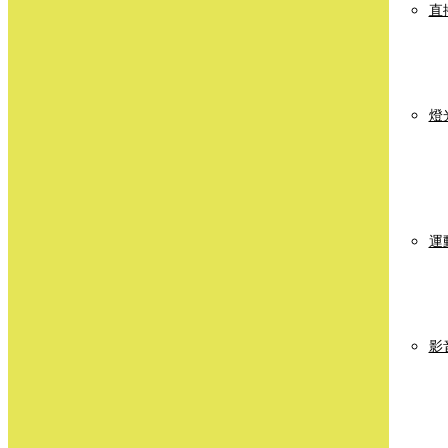
直
燈
運
影