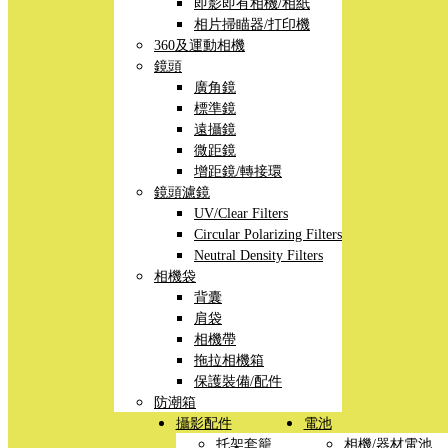
即影即有相機/相紙
相片掃瞄器/打印機
360及運動相機
鏡頭
廣角鏡
標準鏡
遠攝鏡
微距鏡
增距鏡/轉接環
鏡頭濾鏡
UV/Clear Filters
Circular Polarizing Filters
Neutral Density Filters
相機袋
背囊
肩袋
相機帶
拖拉相機箱
保護裝備/配件
防潮箱
攝影配件
電池
托架套籠
相機/器材電池