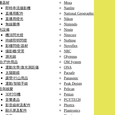
播器材
Moza
即時串流攝影機
Nanlite
直播用配件
National Geographic
直播用燈光
Nikon
無線圖傳
Nintendo
光設備
Nissin
機頂閃光燈
Nitecore
持續照明閃燈
Nothing
影樓閃燈/器材
Novoflex
攝影棚/背景
NRC
測光錶
Olympus
動/戶外用品
OM System
運動光學/激光測距儀
ONA
太陽眼鏡
Pacsafe
露營/行山用品
Panasonic
運動/智能手錶
Peak Design
音與娛樂
Pelican
3D打印機
Pentax
音響產品
PGYTECH
影音線材及配件
Phottix
顯示屏及配件
Plantronics