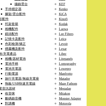
攝錄雲台
KEF
手持穩定器
Kenko
腳架/雲台配件
KiCA
影配件
Kinofi
托架套籠
Kodak
相機配件
Laowa
鏡頭配件
Lee Filters
記憶卡及配件
Leica
色彩檢測/矯正
Levoit
煙霧機及配件
Lexar
池/充電產品
Libec
相機/器材電池
Litepanels
電池手柄
Lomography
電池充電器
Lowepro
行動電源
Manfrotto
旅行充電器/無線充電座
Matador
拖板/USB快速充電線
Maze Fathom
業音訊器材
Megadap
收音咪
Mitakon
數碼錄音機
Monster Adapter
對講機
Motorola