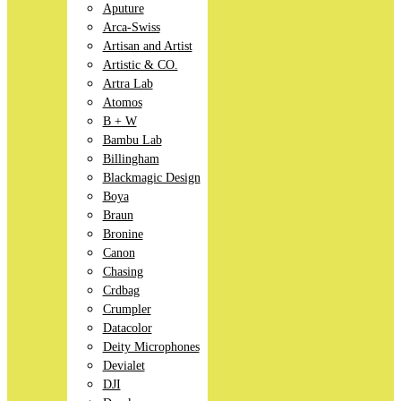
Aputure
Arca-Swiss
Artisan and Artist
Artistic & CO.
Artra Lab
Atomos
B + W
Bambu Lab
Billingham
Blackmagic Design
Boya
Braun
Bronine
Canon
Chasing
Crdbag
Crumpler
Datacolor
Deity Microphones
Devialet
DJI