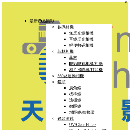
×
最新產品
攝影
數碼相機
無反光鏡相機
單鏡反光相機
輕便數碼相機
菲林相機
菲林
即影即有相機/相紙
相片掃瞄器/打印機
360及運動相機
鏡頭
廣角鏡
標準鏡
遠攝鏡
微距鏡
增距鏡/轉接環
鏡頭濾鏡
UV/Clear Filters