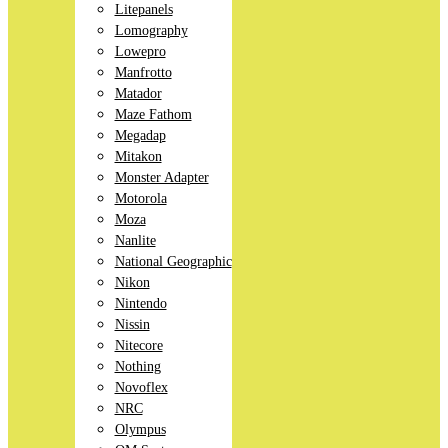
Litepanels
Lomography
Lowepro
Manfrotto
Matador
Maze Fathom
Megadap
Mitakon
Monster Adapter
Motorola
Moza
Nanlite
National Geographic
Nikon
Nintendo
Nissin
Nitecore
Nothing
Novoflex
NRC
Olympus