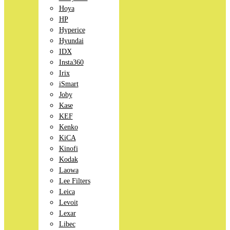
Hoya
HP
Hyperice
Hyundai
IDX
Insta360
Irix
iSmart
Joby
Kase
KEF
Kenko
KiCA
Kinofi
Kodak
Laowa
Lee Filters
Leica
Levoit
Lexar
Libec