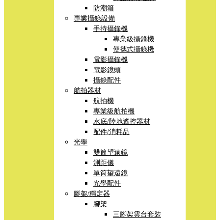
防潮箱
專業攝錄設備
手持攝錄機
專業級攝錄機
便攜式攝錄機
電影攝錄機
電影鏡頭
攝錄配件
航拍器材
航拍機
專業級航拍機
水底/陸地遙控器材
配件/消耗品
光學
雙筒望遠鏡
測距儀
單筒望遠鏡
光學配件
腳架/穩定器
腳架
三腳架雲台套裝