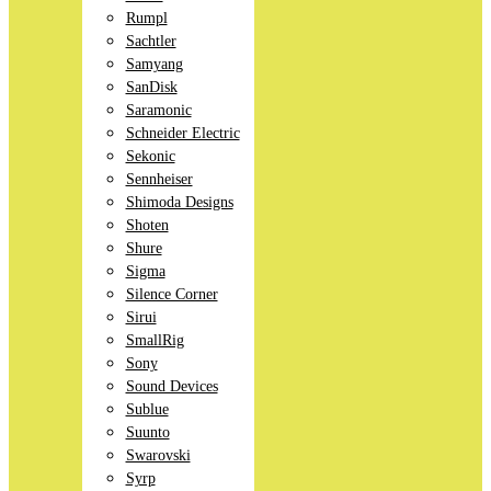
Rumpl
Sachtler
Samyang
SanDisk
Saramonic
Schneider Electric
Sekonic
Sennheiser
Shimoda Designs
Shoten
Shure
Sigma
Silence Corner
Sirui
SmallRig
Sony
Sound Devices
Sublue
Suunto
Swarovski
Syrp