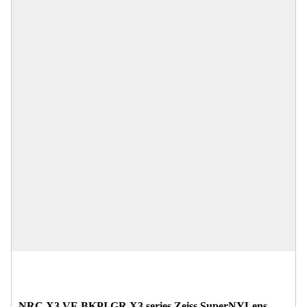
NRC X3.VE.BKPI.GR X3 series Zeiss SuperNYLens