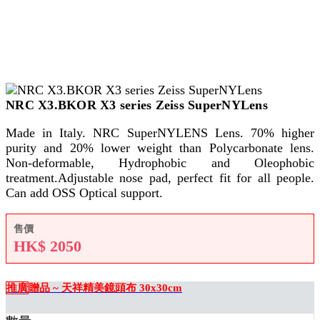
NRC X3.BKOR X3 series Zeiss SuperNYLens
Made in Italy. NRC SuperNYLENS Lens. 70% higher
purity and 20% lower weight than Polycarbonate lens.
Non-deformable, Hydrophobic and Oleophobic
treatment.Adjustable nose pad, perfect fit for all people.
Can add OSS Optical support.
售價
HK$
2050
推廣
贈品 ~ 天祥精美鏡頭布 30x30cm