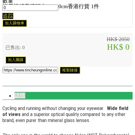
數量
送
天祥精美鏡頭布 30x30cm香港行貨 1
件
追踪
加入購物車
HK$ 2050
HK$ 0
已售出: 0
加入團購
複製鏈接
詳情
Cycling and running without changing your eyewear.
Wide field
of views
and a superior optical quality compared to any other
brand, even purer than mineral glass lenses.