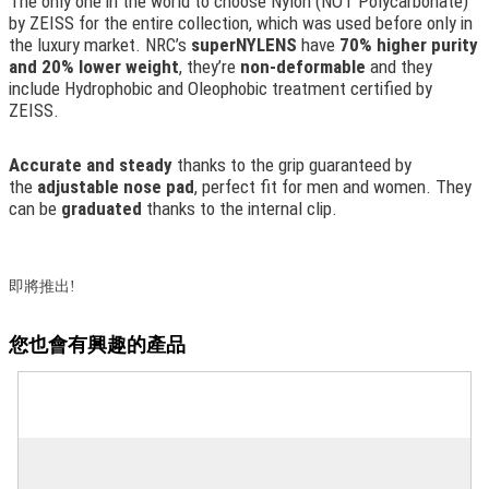
The only one in the world to choose Nylon (NOT Polycarbonate)
by ZEISS for the entire collection, which was used before only in
the luxury market. NRC’s
superNYLENS
have
70% higher purity
and 20% lower weight
, they’re
non-deformable
and they
include Hydrophobic and Oleophobic treatment certified by
ZEISS.
Accurate and steady
thanks to the grip guaranteed by
the
adjustable nose pad
, perfect fit for men and women. They
can be
graduated
thanks to the internal clip.
即將推出!
您也會有興趣的產品