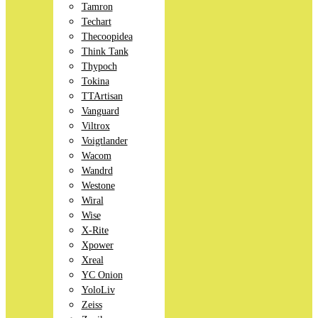
Tamron
Techart
Thecoopidea
Think Tank
Thypoch
Tokina
TTArtisan
Vanguard
Viltrox
Voigtlander
Wacom
Wandrd
Westone
Wiral
Wise
X-Rite
Xpower
Xreal
YC Onion
YoloLiv
Zeiss