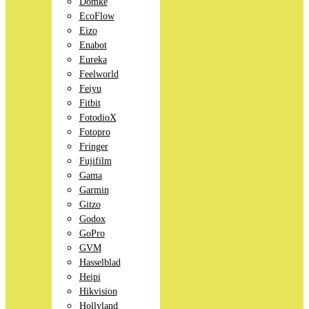
Domke
EcoFlow
Eizo
Enabot
Eureka
Feelworld
Feiyu
Fitbit
FotodioX
Fotopro
Fringer
Fujifilm
Gama
Garmin
Gitzo
Godox
GoPro
GVM
Hasselblad
Heipi
Hikvision
Hollyland