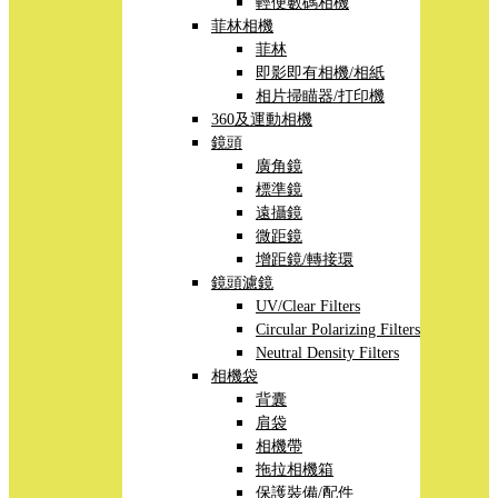
輕便數碼相機
菲林相機
菲林
即影即有相機/相紙
相片掃瞄器/打印機
360及運動相機
鏡頭
廣角鏡
標準鏡
遠攝鏡
微距鏡
增距鏡/轉接環
鏡頭濾鏡
UV/Clear Filters
Circular Polarizing Filters
Neutral Density Filters
相機袋
背囊
肩袋
相機帶
拖拉相機箱
保護裝備/配件