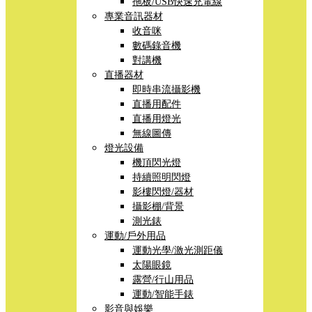
拖板/USB快速充電線
專業音訊器材
收音咪
數碼錄音機
對講機
直播器材
即時串流攝影機
直播用配件
直播用燈光
無線圖傳
燈光設備
機頂閃光燈
持續照明閃燈
影樓閃燈/器材
攝影棚/背景
測光錶
運動/戶外用品
運動光學/激光測距儀
太陽眼鏡
露營/行山用品
運動/智能手錶
影音與娛樂