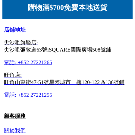
購物滿$700免費本地送貨
店鋪地址
尖沙咀旗艦店:
尖沙咀彌敦道63號iSQUARE國際廣場508號舖
電話: +852 27221265
旺角店:
旺角山東街47-51號星際城市一樓120-122 &136號鋪
電話: +852 27221255
顧客服務
關於我們