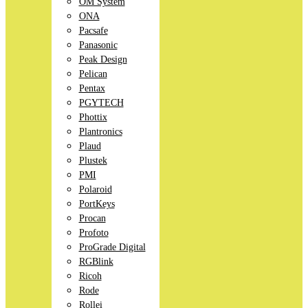
OM System
ONA
Pacsafe
Panasonic
Peak Design
Pelican
Pentax
PGYTECH
Phottix
Plantronics
Plaud
Plustek
PMI
Polaroid
PortKeys
Procan
Profoto
ProGrade Digital
RGBlink
Ricoh
Rode
Rollei