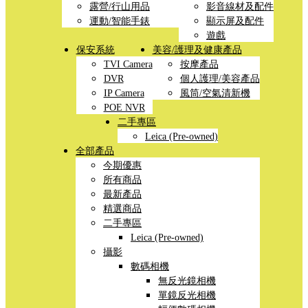
露營/行山用品
影音線材及配件
運動/智能手錶
顯示屏及配件
遊戲
保安系統
美容/護理及健康產品
TVI Camera
按摩產品
DVR
個人護理/美容產品
IP Camera
風筒/空氣清新機
POE NVR
二手專區
Leica (Pre-owned)
全部產品
今期優惠
所有商品
最新產品
精選商品
二手專區
Leica (Pre-owned)
攝影
數碼相機
無反光鏡相機
單鏡反光相機