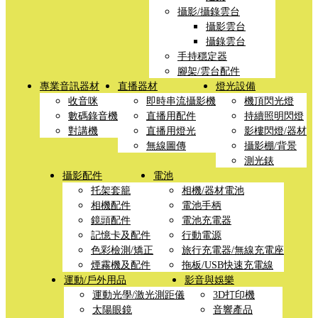
攝影/攝錄雲台
攝影雲台
攝錄雲台
手持穩定器
腳架/雲台配件
專業音訊器材
直播器材
燈光設備
收音咪
即時串流攝影機
機頂閃光燈
數碼錄音機
直播用配件
持續照明閃燈
對講機
直播用燈光
影樓閃燈/器材
無線圖傳
攝影棚/背景
測光錶
攝影配件
電池
托架套籠
相機/器材電池
相機配件
電池手柄
鏡頭配件
電池充電器
記憶卡及配件
行動電源
色彩檢測/矯正
旅行充電器/無線充電座
煙霧機及配件
拖板/USB快速充電線
運動/戶外用品
影音與娛樂
運動光學/激光測距儀
3D打印機
太陽眼鏡
音響產品