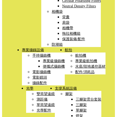
Circular Polarizing Filters
Neutral Density Filters
相機袋
背囊
肩袋
相機帶
拖拉相機箱
保護裝備/配件
防潮箱
專業攝錄設備
航拍
手持攝錄機
航拍機
專業級攝錄機
專業級航拍機
便攜式攝錄機
水底/陸地遙控器材
電影攝錄機
配件/消耗品
電影鏡頭
攝錄配件
光學
支撐系統設備
雙筒望遠鏡
腳架
測距儀
三腳架雲台套裝
單筒望遠鏡
三腳架
光學配件
單腳架
燈架