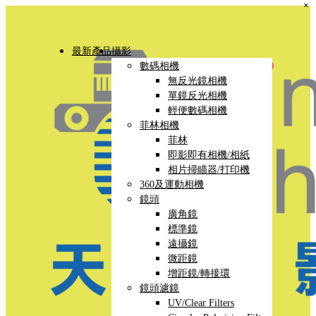
×
最新產品
攝影
數碼相機
無反光鏡相機
單鏡反光相機
輕便數碼相機
菲林相機
菲林
即影即有相機/相紙
相片掃瞄器/打印機
360及運動相機
鏡頭
廣角鏡
標準鏡
遠攝鏡
微距鏡
增距鏡/轉接環
鏡頭濾鏡
UV/Clear Filters