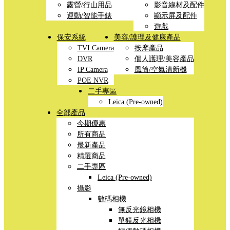
露營/行山用品
影音線材及配件
運動/智能手錶
顯示屏及配件
遊戲
保安系統
美容/護理及健康產品
TVI Camera
按摩產品
DVR
個人護理/美容產品
IP Camera
風筒/空氣清新機
POE NVR
二手專區
Leica (Pre-owned)
全部產品
今期優惠
所有商品
最新產品
精選商品
二手專區
Leica (Pre-owned)
攝影
數碼相機
無反光鏡相機
單鏡反光相機