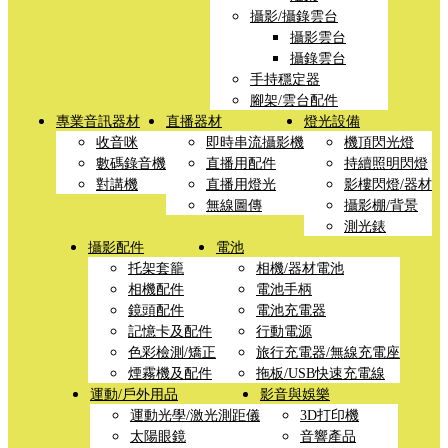
攝影/攝錄雲台
攝影雲台
攝錄雲台
手持穩定器
腳架/雲台配件
專業音訊器材
直播器材
燈光設備
收音咪
即時串流攝影機
機頂閃光燈
數碼錄音機
直播用配件
持續照明閃燈
對講機
直播用燈光
影樓閃燈/器材
無線圖傳
攝影棚/背景
測光錶
攝影配件
電池
托架套籠
相機/器材電池
相機配件
電池手柄
鏡頭配件
電池充電器
記憶卡及配件
行動電源
色彩檢測/矯正
旅行充電器/無線充電座
煙霧機及配件
拖板/USB快速充電線
運動/戶外用品
影音與娛樂
運動光學/激光測距儀
3D打印機
太陽眼鏡
音響產品