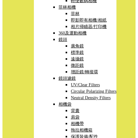
輕便數碼相機
菲林相機
菲林
即影即有相機/相紙
相片掃瞄器/打印機
360及運動相機
鏡頭
廣角鏡
標準鏡
遠攝鏡
微距鏡
增距鏡/轉接環
鏡頭濾鏡
UV/Clear Filters
Circular Polarizing Filters
Neutral Density Filters
相機袋
背囊
肩袋
相機帶
拖拉相機箱
保護裝備/配件