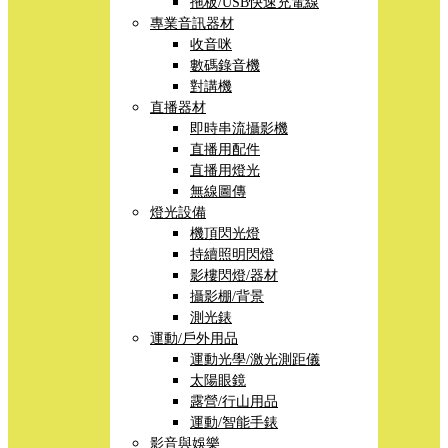
拖板/USB快速充電線
專業音訊器材
收音咪
數碼錄音機
對講機
直播器材
即時串流攝影機
直播用配件
直播用燈光
無線圖傳
燈光設備
機頂閃光燈
持續照明閃燈
影樓閃燈/器材
攝影棚/背景
測光錶
運動/戶外用品
運動光學/激光測距儀
太陽眼鏡
露營/行山用品
運動/智能手錶
影音與娛樂