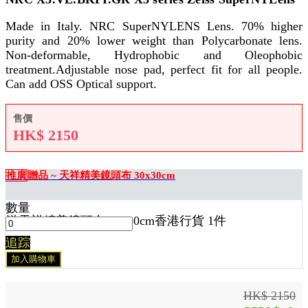
Made in Italy. NRC SuperNYLENS Lens. 70% higher
purity and 20% lower weight than Polycarbonate lens.
Non-deformable, Hydrophobic and Oleophobic
treatment.Adjustable nose pad, perfect fit for all people.
Can add OSS Optical support.
售價
HK$
2150
推廣
贈品 ~ 天祥精美鏡頭布 30x30cm
數量
送
天祥精美鏡頭布 30x30cm香港行貨 1
件
追踪
加入購物車
HK$ 2150