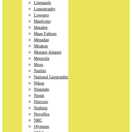
Litepanels
Lomography
Lowepro
Manfrotto
Matador
Maze Fathom
Megadap
Mitakon
Monster Adapter
Motorola
Moza
Nanlite
National Geographic
Nikon
Nintendo
Nissin
Nitecore
Nothing
Novoflex
NRC
Olympus