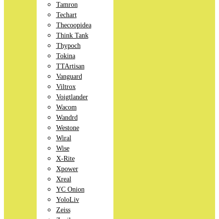
Tamron
Techart
Thecoopidea
Think Tank
Thypoch
Tokina
TTArtisan
Vanguard
Viltrox
Voigtlander
Wacom
Wandrd
Westone
Wiral
Wise
X-Rite
Xpower
Xreal
YC Onion
YoloLiv
Zeiss