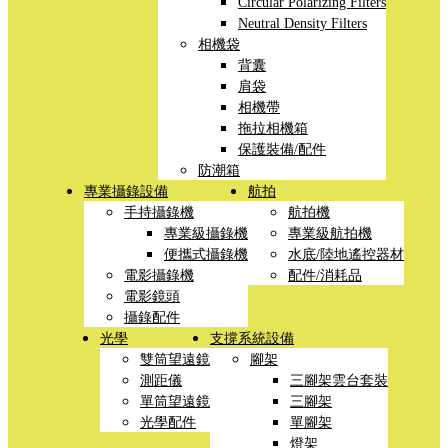
Circular Polarizing Filters
Neutral Density Filters
相機袋
背囊
肩袋
相機帶
拖拉相機箱
保護裝備/配件
防潮箱
專業攝錄設備
航拍
手持攝錄機
航拍機
專業級攝錄機
專業級航拍機
便攜式攝錄機
水底/陸地遙控器材
電影攝錄機
配件/消耗品
電影鏡頭
攝錄配件
光學
支撐系統設備
雙筒望遠鏡
腳架
測距儀
三腳架雲台套裝
單筒望遠鏡
三腳架
光學配件
單腳架
燈架