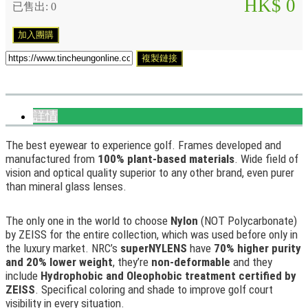
HK$ 0
已售出: 0
加入團購
複製鏈接
詳情
The best eyewear to experience golf. Frames developed and
manufactured from
100% plant-based materials
. Wide field of
vision and optical quality superior to any other brand, even purer
than mineral glass lenses.
The only one in the world to choose
Nylon
(NOT Polycarbonate)
by ZEISS for the entire collection, which was used before only in
the luxury market. NRC’s
superNYLENS
have
70% higher purity
and 20% lower weight
, they’re
non-deformable
and they
include
Hydrophobic and Oleophobic treatment certified by
ZEISS
. Specifical coloring and shade to improve golf court
visibility in every situation.