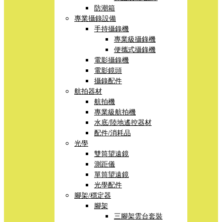
防潮箱
專業攝錄設備
手持攝錄機
專業級攝錄機
便攜式攝錄機
電影攝錄機
電影鏡頭
攝錄配件
航拍器材
航拍機
專業級航拍機
水底/陸地遙控器材
配件/消耗品
光學
雙筒望遠鏡
測距儀
單筒望遠鏡
光學配件
腳架/穩定器
腳架
三腳架雲台套裝