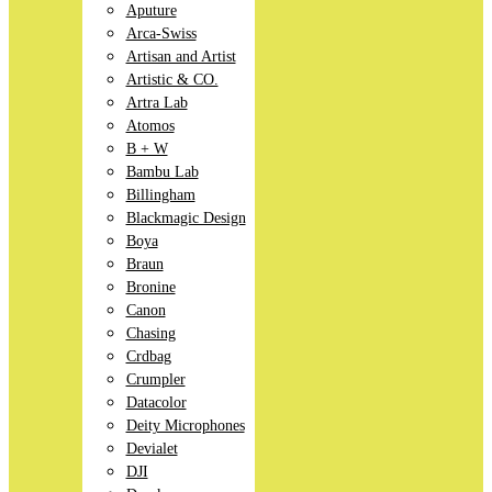
Aputure
Arca-Swiss
Artisan and Artist
Artistic & CO.
Artra Lab
Atomos
B + W
Bambu Lab
Billingham
Blackmagic Design
Boya
Braun
Bronine
Canon
Chasing
Crdbag
Crumpler
Datacolor
Deity Microphones
Devialet
DJI