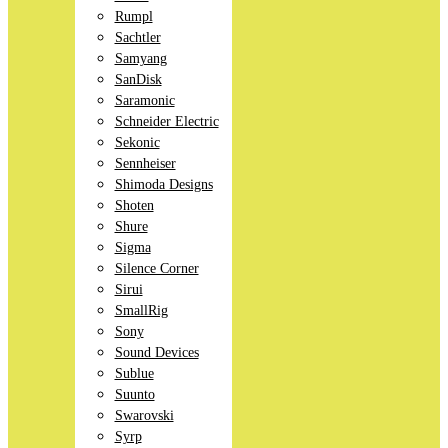
Rumpl
Sachtler
Samyang
SanDisk
Saramonic
Schneider Electric
Sekonic
Sennheiser
Shimoda Designs
Shoten
Shure
Sigma
Silence Corner
Sirui
SmallRig
Sony
Sound Devices
Sublue
Suunto
Swarovski
Syrp