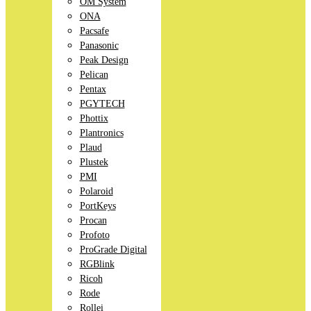
OM System
ONA
Pacsafe
Panasonic
Peak Design
Pelican
Pentax
PGYTECH
Phottix
Plantronics
Plaud
Plustek
PMI
Polaroid
PortKeys
Procan
Profoto
ProGrade Digital
RGBlink
Ricoh
Rode
Rollei