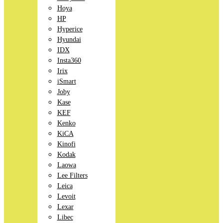
Hoya
HP
Hyperice
Hyundai
IDX
Insta360
Irix
iSmart
Joby
Kase
KEF
Kenko
KiCA
Kinofi
Kodak
Laowa
Lee Filters
Leica
Levoit
Lexar
Libec