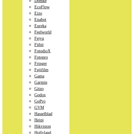
Domke
EcoFlow
Eizo
Enabot
Eureka
Feelworld
Feiyu
Fitbit
FotodioX
Fotopro
Fringer
Fujifilm
Gama
Garmin
Gitzo
Godox
GoPro
GVM
Hasselblad
Heipi
Hikvision
Hollyland