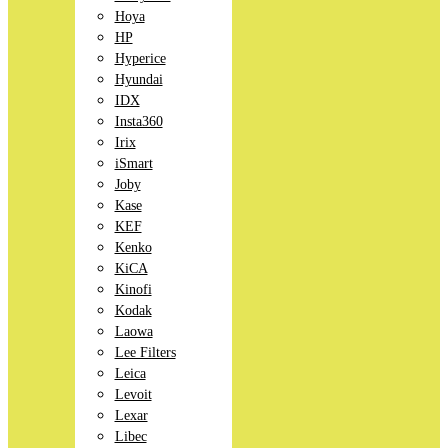
Hoya
HP
Hyperice
Hyundai
IDX
Insta360
Irix
iSmart
Joby
Kase
KEF
Kenko
KiCA
Kinofi
Kodak
Laowa
Lee Filters
Leica
Levoit
Lexar
Libec