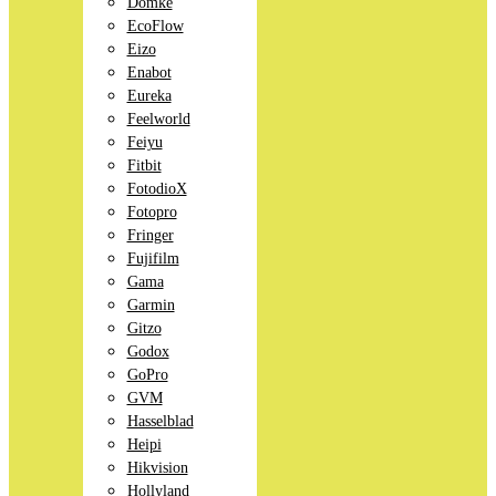
Domke
EcoFlow
Eizo
Enabot
Eureka
Feelworld
Feiyu
Fitbit
FotodioX
Fotopro
Fringer
Fujifilm
Gama
Garmin
Gitzo
Godox
GoPro
GVM
Hasselblad
Heipi
Hikvision
Hollyland