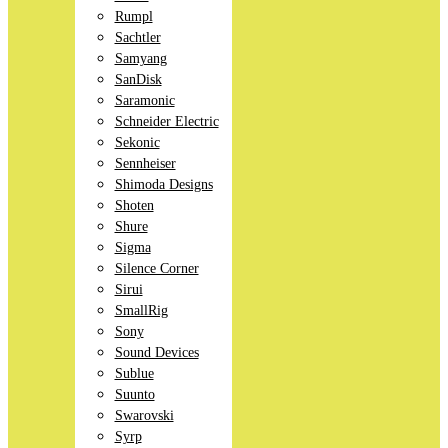
Rumpl
Sachtler
Samyang
SanDisk
Saramonic
Schneider Electric
Sekonic
Sennheiser
Shimoda Designs
Shoten
Shure
Sigma
Silence Corner
Sirui
SmallRig
Sony
Sound Devices
Sublue
Suunto
Swarovski
Syrp