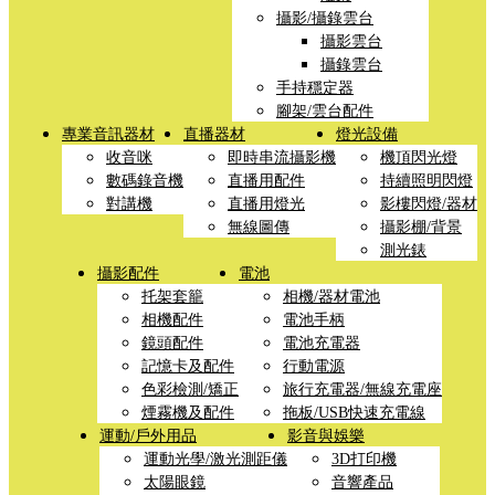
攝影/攝錄雲台
攝影雲台
攝錄雲台
手持穩定器
腳架/雲台配件
專業音訊器材
直播器材
燈光設備
收音咪
即時串流攝影機
機頂閃光燈
數碼錄音機
直播用配件
持續照明閃燈
對講機
直播用燈光
影樓閃燈/器材
無線圖傳
攝影棚/背景
測光錶
攝影配件
電池
托架套籠
相機/器材電池
相機配件
電池手柄
鏡頭配件
電池充電器
記憶卡及配件
行動電源
色彩檢測/矯正
旅行充電器/無線充電座
煙霧機及配件
拖板/USB快速充電線
運動/戶外用品
影音與娛樂
運動光學/激光測距儀
3D打印機
太陽眼鏡
音響產品