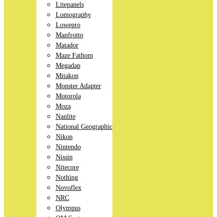
Litepanels
Lomography
Lowepro
Manfrotto
Matador
Maze Fathom
Megadap
Mitakon
Monster Adapter
Motorola
Moza
Nanlite
National Geographic
Nikon
Nintendo
Nissin
Nitecore
Nothing
Novoflex
NRC
Olympus