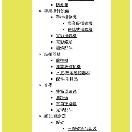
防潮箱
專業攝錄設備
手持攝錄機
專業級攝錄機
便攜式攝錄機
電影攝錄機
電影鏡頭
攝錄配件
航拍器材
航拍機
專業級航拍機
水底/陸地遙控器材
配件/消耗品
光學
雙筒望遠鏡
測距儀
單筒望遠鏡
光學配件
腳架/穩定器
腳架
三腳架雲台套裝