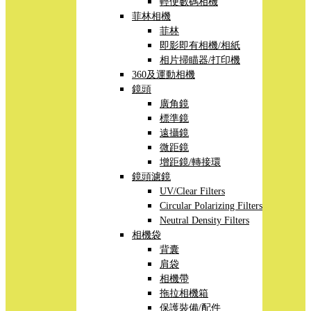
輕便數碼相機
菲林相機
菲林
即影即有相機/相紙
相片掃瞄器/打印機
360及運動相機
鏡頭
廣角鏡
標準鏡
遠攝鏡
微距鏡
增距鏡/轉接環
鏡頭濾鏡
UV/Clear Filters
Circular Polarizing Filters
Neutral Density Filters
相機袋
背囊
肩袋
相機帶
拖拉相機箱
保護裝備/配件