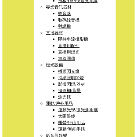
拖板/USB快速充電線
專業音訊器材
收音咪
數碼錄音機
對講機
直播器材
即時串流攝影機
直播用配件
直播用燈光
無線圖傳
燈光設備
機頂閃光燈
持續照明閃燈
影樓閃燈/器材
攝影棚/背景
測光錶
運動/戶外用品
運動光學/激光測距儀
太陽眼鏡
露營/行山用品
運動/智能手錶
影音與娛樂