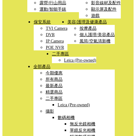
露營/行山用品
影音線材及配件
運動/智能手錶
顯示屏及配件
遊戲
保安系統
美容/護理及健康產品
TVI Camera
按摩產品
DVR
個人護理/美容產品
IP Camera
風筒/空氣清新機
POE NVR
二手專區
Leica (Pre-owned)
全部產品
今期優惠
所有商品
最新產品
精選商品
二手專區
Leica (Pre-owned)
攝影
數碼相機
無反光鏡相機
單鏡反光相機