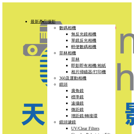
最新產品
攝影
數碼相機
無反光鏡相機
單鏡反光相機
輕便數碼相機
菲林相機
菲林
即影即有相機/相紙
相片掃瞄器/打印機
360及運動相機
鏡頭
廣角鏡
標準鏡
遠攝鏡
微距鏡
增距鏡/轉接環
鏡頭濾鏡
UV/Clear Filters