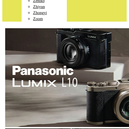
Zeniko
Zhiyun
Zhongyi
Zoom