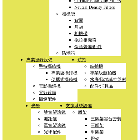
Circular Polarizing Filters
Neutral Density Filters
相機袋
背囊
肩袋
相機帶
拖拉相機箱
保護裝備/配件
防潮箱
專業攝錄設備
航拍
手持攝錄機
航拍機
專業級攝錄機
專業級航拍機
便攜式攝錄機
水底/陸地遙控器材
電影攝錄機
配件/消耗品
電影鏡頭
攝錄配件
光學
支撐系統設備
雙筒望遠鏡
腳架
測距儀
三腳架雲台套裝
單筒望遠鏡
三腳架
光學配件
單腳架
燈架