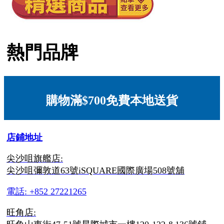
熱門品牌
購物滿$700免費本地送貨
店鋪地址
尖沙咀旗艦店:
尖沙咀彌敦道63號iSQUARE國際廣場508號舖
電話: +852 27221265
旺角店: