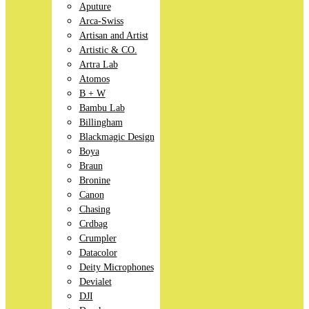
Aputure
Arca-Swiss
Artisan and Artist
Artistic & CO.
Artra Lab
Atomos
B + W
Bambu Lab
Billingham
Blackmagic Design
Boya
Braun
Bronine
Canon
Chasing
Crdbag
Crumpler
Datacolor
Deity Microphones
Devialet
DJI