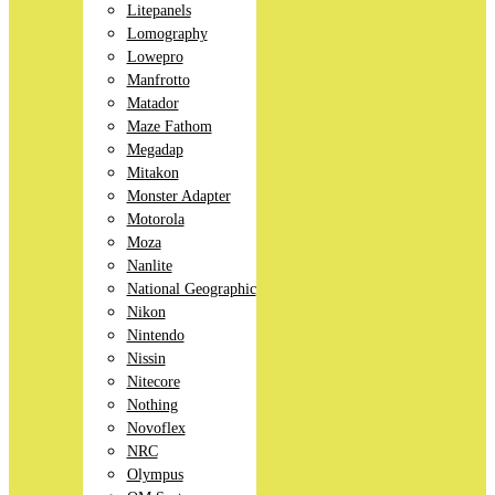
Litepanels
Lomography
Lowepro
Manfrotto
Matador
Maze Fathom
Megadap
Mitakon
Monster Adapter
Motorola
Moza
Nanlite
National Geographic
Nikon
Nintendo
Nissin
Nitecore
Nothing
Novoflex
NRC
Olympus