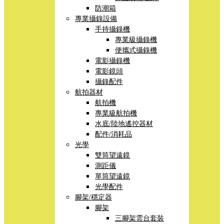
防潮箱
專業攝錄設備
手持攝錄機
專業級攝錄機
便攜式攝錄機
電影攝錄機
電影鏡頭
攝錄配件
航拍器材
航拍機
專業級航拍機
水底/陸地遙控器材
配件/消耗品
光學
雙筒望遠鏡
測距儀
單筒望遠鏡
光學配件
腳架/穩定器
腳架
三腳架雲台套裝