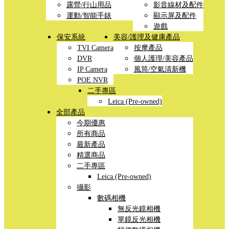
露營/行山用品
影音線材及配件
運動/智能手錶
顯示屏及配件
遊戲
保安系統
美容/護理及健康產品
TVI Camera
按摩產品
DVR
個人護理/美容產品
IP Camera
風筒/空氣清新機
POE NVR
二手專區
Leica (Pre-owned)
全部產品
今期優惠
所有商品
最新產品
精選商品
二手專區
Leica (Pre-owned)
攝影
數碼相機
無反光鏡相機
單鏡反光相機