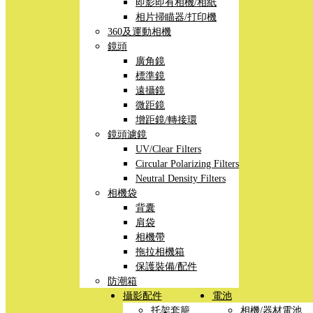
即影即有相機/相紙
相片掃瞄器/打印機
360及運動相機
鏡頭
廣角鏡
標準鏡
遠攝鏡
微距鏡
增距鏡/轉接環
鏡頭濾鏡
UV/Clear Filters
Circular Polarizing Filters
Neutral Density Filters
相機袋
背囊
肩袋
相機帶
拖拉相機箱
保護裝備/配件
防潮箱
攝影配件
電池
托架套籠
相機/器材電池