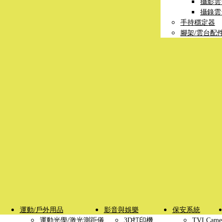
攝影雲
攝錄雲
手持穩定器
腳架/雲台配
運動/戶外用品
影音與娛樂
保安系統
運動光學/激光測距儀
3D打印機
TVI Came