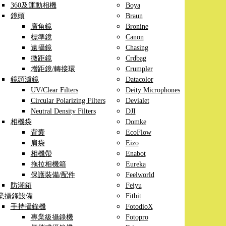
360及運動相機
Boya
鏡頭
Braun
廣角鏡
Bronine
標準鏡
Canon
遠攝鏡
Chasing
微距鏡
Crdbag
增距鏡/轉接環
Crumpler
鏡頭濾鏡
Datacolor
UV/Clear Filters
Deity Microphones
Circular Polarizing Filters
Devialet
Neutral Density Filters
DJI
相機袋
Domke
背囊
EcoFlow
肩袋
Eizo
相機帶
Enabot
拖拉相機箱
Eureka
保護裝備/配件
Feelworld
防潮箱
Feiyu
業攝錄設備
Fitbit
手持攝錄機
FotodioX
專業級攝錄機
Fotopro