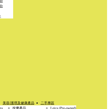
台
台
件
美容/護理及健康產品
二手專區
ra
按摩產品
Leica (Pre-owned)