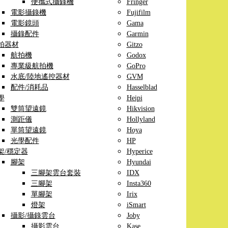
便攜式攝錄機
Fringer
電影攝錄機
Fujifilm
電影鏡頭
Gama
攝錄配件
Garmin
拍器材
Gitzo
航拍機
Godox
專業級航拍機
GoPro
水底/陸地遙控器材
GVM
配件/消耗品
Hasselblad
學
Heipi
雙筒望遠鏡
Hikvision
測距儀
Hollyland
單筒望遠鏡
Hoya
光學配件
HP
架/穩定器
Hyperice
腳架
Hyundai
三腳架雲台套裝
IDX
三腳架
Insta360
單腳架
Irix
燈架
iSmart
攝影/攝錄雲台
Joby
攝影雲台
Kase