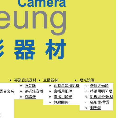
專業音訊器材
直播器材
燈光設備
收音咪
即時串流攝影機
機頂閃光燈
雲台套裝
數碼錄音機
直播用配件
持續照明閃燈
對講機
直播用燈光
影樓閃燈/器材
無線圖傳
攝影棚/背景
測光錶
台