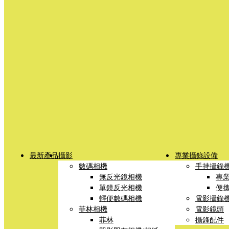
最新產品
攝影
專業攝錄設備
數碼相機
手持攝錄
無反光鏡相機
專
單鏡反光相機
便
輕便數碼相機
電影攝錄
菲林相機
電影鏡頭
菲林
攝錄配件