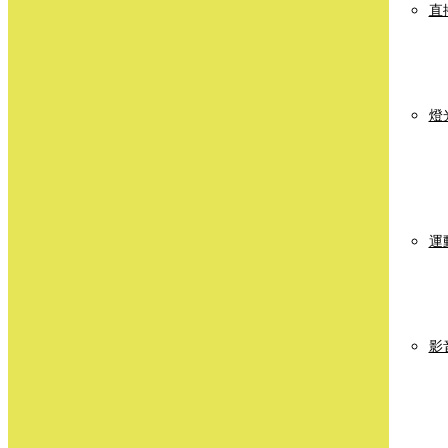
直
燈
運
影