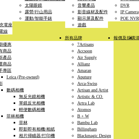
太陽眼鏡
音響產品
DVR
露營/行山用品
影音線材及配件
IP Camera
運動/智能手錶
顯示屏及配件
POE NVR
線充電座
遊戲
充電線
所有品牌
報價及採購
期優惠
7Artisans
有商品
Accsoon
新產品
Air Supply
選商品
Allianz
手專區
Amaran
Leica (Pre-owned)
Aputure
影
Arca-Swiss
數碼相機
Artisan and Artist
無反光鏡相機
Artistic & CO.
單鏡反光相機
Artra Lab
輕便數碼相機
Atomos
菲林相機
B + W
菲林
Bambu Lab
即影即有相機/相紙
Billingham
相片掃瞄器/打印機
Blackmagic Design