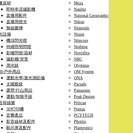
播器材
Moza
即時串流攝影機
Nanlite
直播用配件
National Geographic
直播用燈光
Nikon
無線圖傳
Nintendo
光設備
Nissin
機頂閃光燈
Nitecore
持續照明閃燈
Nothing
影樓閃燈/器材
Novoflex
攝影棚/背景
NRC
測光錶
Olympus
動/戶外用品
OM System
運動光學/激光測距儀
ONA
太陽眼鏡
Pacsafe
露營/行山用品
Panasonic
運動/智能手錶
Peak Design
音與娛樂
Pelican
3D打印機
Pentax
音響產品
PGYTECH
影音線材及配件
Phottix
顯示屏及配件
Plantronics