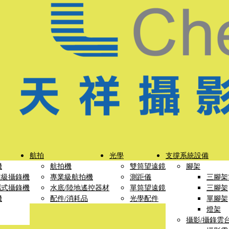
航拍
光學
支撐系統設備
機
航拍機
雙筒望遠鏡
腳架
業級攝錄機
專業級航拍機
測距儀
三腳架
攜式攝錄機
水底/陸地遙控器材
單筒望遠鏡
三腳架
機
配件/消耗品
光學配件
單腳架
燈架
攝影/攝錄雲