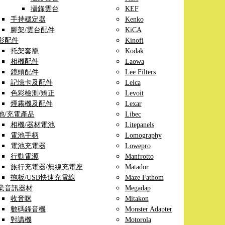
攝錄雲台
KEF
手持穩定器
Kenko
腳架/雲台配件
KiCA
影配件
Kinofi
托架套籠
Kodak
相機配件
Laowa
鏡頭配件
Lee Filters
記憶卡及配件
Leica
色彩檢測/矯正
Levoit
煙霧機及配件
Lexar
池/充電產品
Libec
相機/器材電池
Litepanels
電池手柄
Lomography
電池充電器
Lowepro
行動電源
Manfrotto
旅行充電器/無線充電座
Matador
拖板/USB快速充電線
Maze Fathom
業音訊器材
Megadap
收音咪
Mitakon
數碼錄音機
Monster Adapter
對講機
Motorola