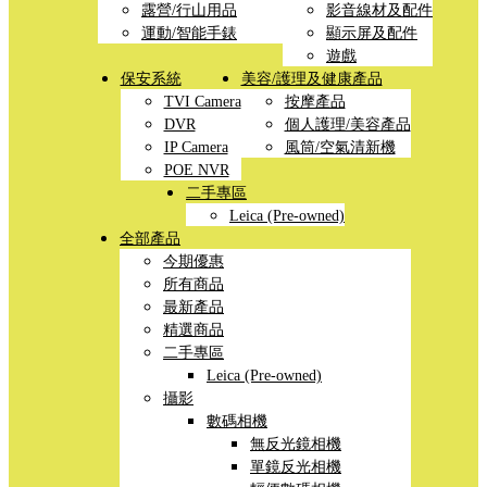
露營/行山用品
影音線材及配件
運動/智能手錶
顯示屏及配件
遊戲
保安系統
美容/護理及健康產品
TVI Camera
按摩產品
DVR
個人護理/美容產品
IP Camera
風筒/空氣清新機
POE NVR
二手專區
Leica (Pre-owned)
全部產品
今期優惠
所有商品
最新產品
精選商品
二手專區
Leica (Pre-owned)
攝影
數碼相機
無反光鏡相機
單鏡反光相機