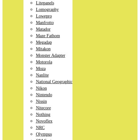
Litepanels
Lomography
Lowepro
Manfrotto
Matador
Maze Fathom
Megadap
Mitakon
Monster Adapter
Motorola
Moza
Nanlite
National Geographic
Nikon
Nintendo
Nissin
Nitecore
Nothing
Novoflex
NRC
Olympus