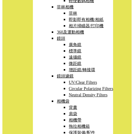
輕便數碼相機
菲林相機
菲林
即影即有相機/相紙
相片掃瞄器/打印機
360及運動相機
鏡頭
廣角鏡
標準鏡
遠攝鏡
微距鏡
增距鏡/轉接環
鏡頭濾鏡
UV/Clear Filters
Circular Polarizing Filters
Neutral Density Filters
相機袋
背囊
肩袋
相機帶
拖拉相機箱
保護裝備/配件