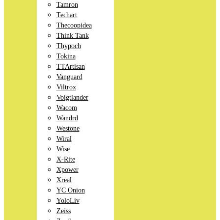
Tamron
Techart
Thecoopidea
Think Tank
Thypoch
Tokina
TTArtisan
Vanguard
Viltrox
Voigtlander
Wacom
Wandrd
Westone
Wiral
Wise
X-Rite
Xpower
Xreal
YC Onion
YoloLiv
Zeiss