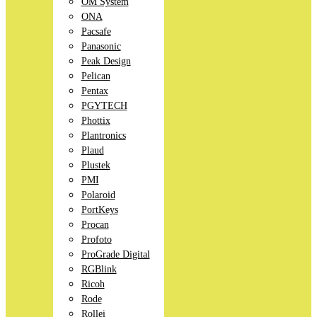
OM System
ONA
Pacsafe
Panasonic
Peak Design
Pelican
Pentax
PGYTECH
Phottix
Plantronics
Plaud
Plustek
PMI
Polaroid
PortKeys
Procan
Profoto
ProGrade Digital
RGBlink
Ricoh
Rode
Rollei