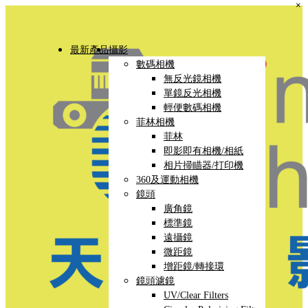
×
最新產品
攝影
數碼相機
無反光鏡相機
單鏡反光相機
輕便數碼相機
菲林相機
菲林
即影即有相機/相紙
相片掃瞄器/打印機
360及運動相機
鏡頭
廣角鏡
標準鏡
遠攝鏡
微距鏡
增距鏡/轉接環
鏡頭濾鏡
UV/Clear Filters