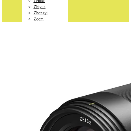
Zeniko
Zhiyun
Zhongyi
Zoom