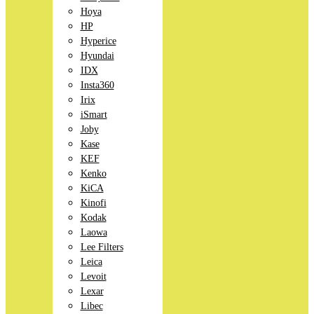
Hoya
HP
Hyperice
Hyundai
IDX
Insta360
Irix
iSmart
Joby
Kase
KEF
Kenko
KiCA
Kinofi
Kodak
Laowa
Lee Filters
Leica
Levoit
Lexar
Libec