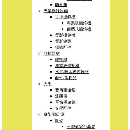
防潮箱
專業攝錄設備
手持攝錄機
專業級攝錄機
便攜式攝錄機
電影攝錄機
電影鏡頭
攝錄配件
航拍器材
航拍機
專業級航拍機
水底/陸地遙控器材
配件/消耗品
光學
雙筒望遠鏡
測距儀
單筒望遠鏡
光學配件
腳架/穩定器
腳架
三腳架雲台套裝