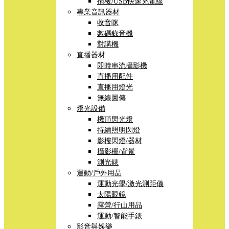
拖板/USB快速充電線
專業音訊器材
收音咪
數碼錄音機
對講機
直播器材
即時串流攝影機
直播用配件
直播用燈光
無線圖傳
燈光設備
機頂閃光燈
持續照明閃燈
影樓閃燈/器材
攝影棚/背景
測光錶
運動/戶外用品
運動光學/激光測距儀
太陽眼鏡
露營/行山用品
運動/智能手錶
影音與娛樂