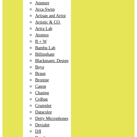
Aputure
Arca-Swiss
Artisan and Artist
Artistic & CO.
Artra Lab
Atomos
B + W
Bambu Lab
Billingham
Blackmagic Design
Boya
Braun
Bronine
Canon
Chasing
Crdbag
Crumpler
Datacolor
Deity Microphones
Devialet
DJI