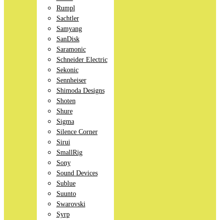
Rumpl
Sachtler
Samyang
SanDisk
Saramonic
Schneider Electric
Sekonic
Sennheiser
Shimoda Designs
Shoten
Shure
Sigma
Silence Corner
Sirui
SmallRig
Sony
Sound Devices
Sublue
Suunto
Swarovski
Syrp