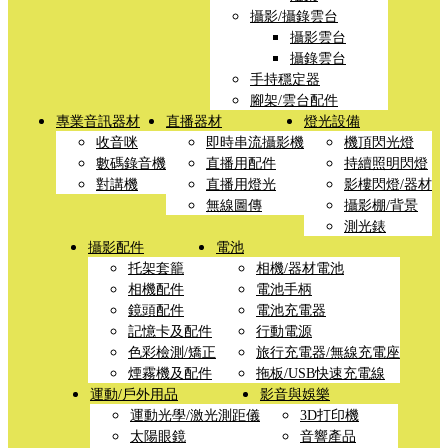
攝影/攝錄雲台
攝影雲台
攝錄雲台
手持穩定器
腳架/雲台配件
專業音訊器材
直播器材
燈光設備
收音咪
即時串流攝影機
機頂閃光燈
數碼錄音機
直播用配件
持續照明閃燈
對講機
直播用燈光
影樓閃燈/器材
無線圖傳
攝影棚/背景
測光錶
攝影配件
電池
托架套籠
相機/器材電池
相機配件
電池手柄
鏡頭配件
電池充電器
記憶卡及配件
行動電源
色彩檢測/矯正
旅行充電器/無線充電座
煙霧機及配件
拖板/USB快速充電線
運動/戶外用品
影音與娛樂
運動光學/激光測距儀
3D打印機
太陽眼鏡
音響產品