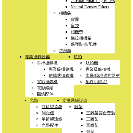
Circular Polarizing Filters
Neutral Density Filters
相機袋
背囊
肩袋
相機帶
拖拉相機箱
保護裝備/配件
防潮箱
專業攝錄設備
航拍
手持攝錄機
航拍機
專業級攝錄機
專業級航拍機
便攜式攝錄機
水底/陸地遙控器材
電影攝錄機
配件/消耗品
電影鏡頭
攝錄配件
光學
支撐系統設備
雙筒望遠鏡
腳架
測距儀
三腳架雲台套裝
單筒望遠鏡
三腳架
光學配件
單腳架
燈架