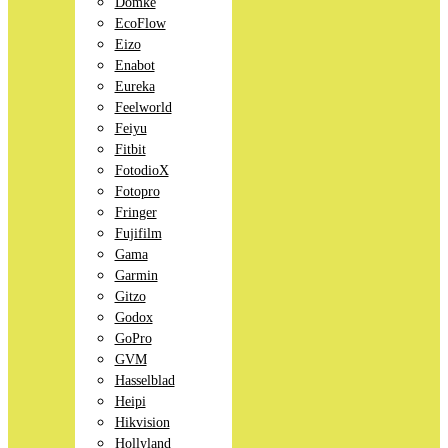
Domke
EcoFlow
Eizo
Enabot
Eureka
Feelworld
Feiyu
Fitbit
FotodioX
Fotopro
Fringer
Fujifilm
Gama
Garmin
Gitzo
Godox
GoPro
GVM
Hasselblad
Heipi
Hikvision
Hollyland