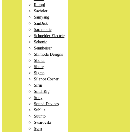
Rumpl
Sachtler
Samyang
SanDisk
Saramonic
Schneider Electric
Sekonic
Sennheiser
Shimoda Designs
Shoten
Shure
Sigma
Silence Corner
Sirui
SmallRig
Sony
Sound Devices
Sublue
Suunto
Swarovski
Syrp