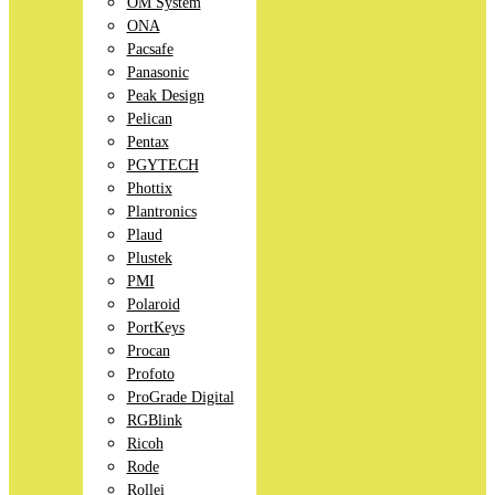
OM System
ONA
Pacsafe
Panasonic
Peak Design
Pelican
Pentax
PGYTECH
Phottix
Plantronics
Plaud
Plustek
PMI
Polaroid
PortKeys
Procan
Profoto
ProGrade Digital
RGBlink
Ricoh
Rode
Rollei