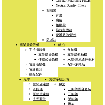
Circular Polarizing Filters
Neutral Density Filters
相機袋
背囊
肩袋
相機帶
拖拉相機箱
保護裝備/配件
防潮箱
專業攝錄設備
航拍
手持攝錄機
航拍機
專業級攝錄機
專業級航拍機
便攜式攝錄機
水底/陸地遙控器材
電影攝錄機
配件/消耗品
電影鏡頭
攝錄配件
光學
支撐系統設備
雙筒望遠鏡
腳架
測距儀
三腳架雲台套裝
單筒望遠鏡
三腳架
光學配件
單腳架
燈架