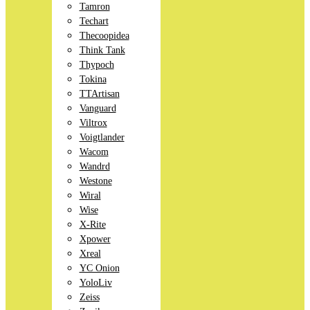
Tamron
Techart
Thecoopidea
Think Tank
Thypoch
Tokina
TTArtisan
Vanguard
Viltrox
Voigtlander
Wacom
Wandrd
Westone
Wiral
Wise
X-Rite
Xpower
Xreal
YC Onion
YoloLiv
Zeiss