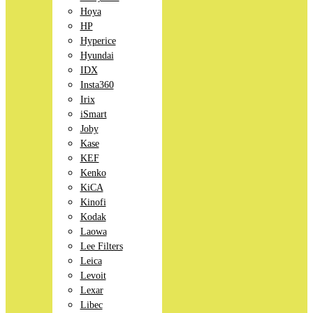
Hoya
HP
Hyperice
Hyundai
IDX
Insta360
Irix
iSmart
Joby
Kase
KEF
Kenko
KiCA
Kinofi
Kodak
Laowa
Lee Filters
Leica
Levoit
Lexar
Libec