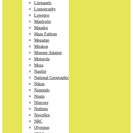
Litepanels
Lomography
Lowepro
Manfrotto
Matador
Maze Fathom
Megadap
Mitakon
Monster Adapter
Motorola
Moza
Nanlite
National Geographic
Nikon
Nintendo
Nissin
Nitecore
Nothing
Novoflex
NRC
Olympus