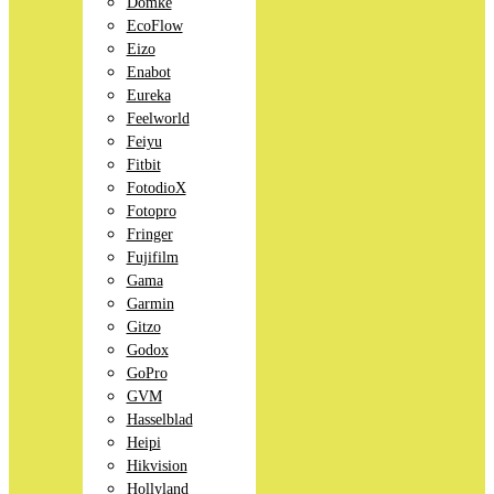
Domke
EcoFlow
Eizo
Enabot
Eureka
Feelworld
Feiyu
Fitbit
FotodioX
Fotopro
Fringer
Fujifilm
Gama
Garmin
Gitzo
Godox
GoPro
GVM
Hasselblad
Heipi
Hikvision
Hollyland