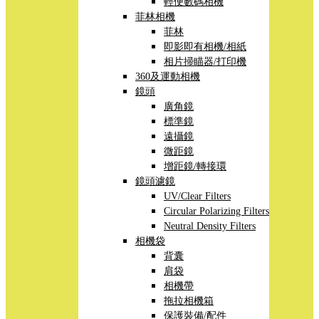
輕便數碼相機
菲林相機
菲林
即影即有相機/相紙
相片掃瞄器/打印機
360及運動相機
鏡頭
廣角鏡
標準鏡
遠攝鏡
微距鏡
增距鏡/轉接環
鏡頭濾鏡
UV/Clear Filters
Circular Polarizing Filters
Neutral Density Filters
相機袋
背囊
肩袋
相機帶
拖拉相機箱
保護裝備/配件