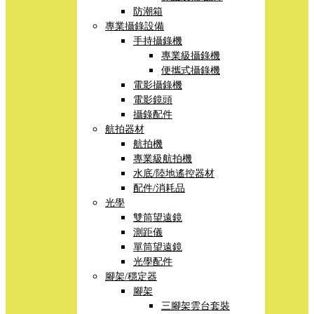
防潮箱
專業攝錄設備
手持攝錄機
專業級攝錄機
便攜式攝錄機
電影攝錄機
電影鏡頭
攝錄配件
航拍器材
航拍機
專業級航拍機
水底/陸地遙控器材
配件/消耗品
光學
雙筒望遠鏡
測距儀
單筒望遠鏡
光學配件
腳架/穩定器
腳架
三腳架雲台套裝