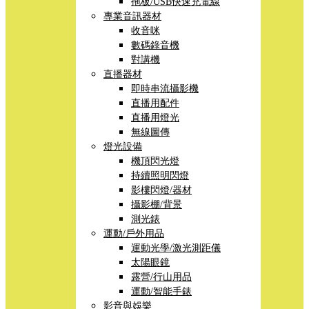
拖板/USB快速充電線
專業音訊器材
收音咪
數碼錄音機
對講機
直播器材
即時串流攝影機
直播用配件
直播用燈光
無線圖傳
燈光設備
機頂閃光燈
持續照明閃燈
影樓閃燈/器材
攝影棚/背景
測光錶
運動/戶外用品
運動光學/激光測距儀
太陽眼鏡
露營/行山用品
運動/智能手錶
影音與娛樂