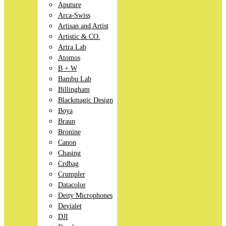
Aputure
Arca-Swiss
Artisan and Artist
Artistic & CO.
Artra Lab
Atomos
B + W
Bambu Lab
Billingham
Blackmagic Design
Boya
Braun
Bronine
Canon
Chasing
Crdbag
Crumpler
Datacolor
Deity Microphones
Devialet
DJI