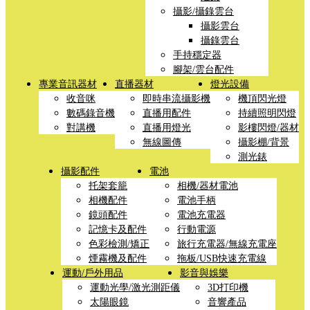
攝影/攝錄雲台
攝影雲台
攝錄雲台
手持穩定器
腳架/雲台配件
專業音訊器材
直播器材
燈光設備
收音咪
即時串流攝影機
機頂閃光燈
數碼錄音機
直播用配件
持續照明閃燈
對講機
直播用燈光
影樓閃燈/器材
無線圖傳
攝影棚/背景
測光錶
攝影配件
電池
托架套籠
相機/器材電池
相機配件
電池手柄
鏡頭配件
電池充電器
記憶卡及配件
行動電源
色彩檢測/矯正
旅行充電器/無線充電座
煙霧機及配件
拖板/USB快速充電線
運動/戶外用品
影音與娛樂
運動光學/激光測距儀
3D打印機
太陽眼鏡
音響產品