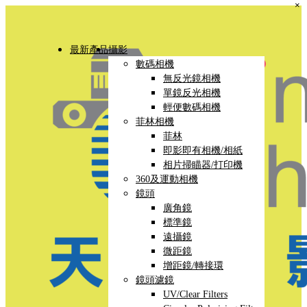
×
最新產品
攝影
數碼相機
無反光鏡相機
單鏡反光相機
輕便數碼相機
菲林相機
菲林
即影即有相機/相紙
相片掃瞄器/打印機
360及運動相機
鏡頭
廣角鏡
標準鏡
遠攝鏡
微距鏡
增距鏡/轉接環
鏡頭濾鏡
UV/Clear Filters