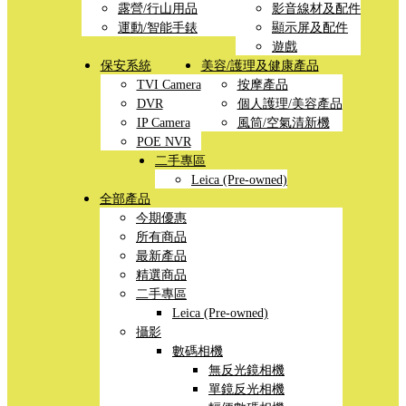
露營/行山用品
影音線材及配件
運動/智能手錶
顯示屏及配件
遊戲
保安系統
美容/護理及健康產品
TVI Camera
按摩產品
DVR
個人護理/美容產品
IP Camera
風筒/空氣清新機
POE NVR
二手專區
Leica (Pre-owned)
全部產品
今期優惠
所有商品
最新產品
精選商品
二手專區
Leica (Pre-owned)
攝影
數碼相機
無反光鏡相機
單鏡反光相機