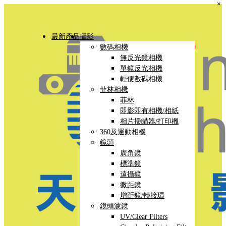
×
最新產品
攝影
數碼相機
無反光鏡相機
單鏡反光相機
輕便數碼相機
菲林相機
菲林
即影即有相機/相紙
相片掃瞄器/打印機
360及運動相機
鏡頭
廣角鏡
標準鏡
遠攝鏡
微距鏡
增距鏡/轉接環
鏡頭濾鏡
UV/Clear Filters