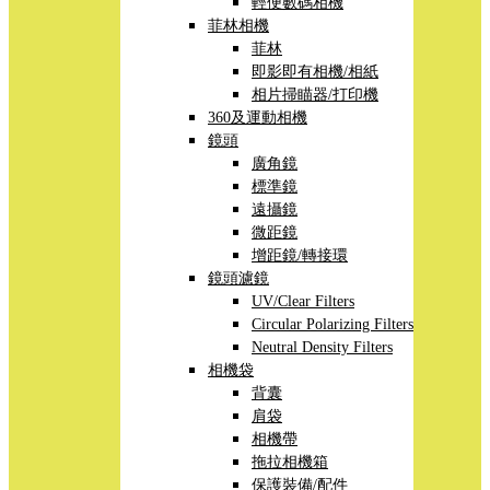
輕便數碼相機
菲林相機
菲林
即影即有相機/相紙
相片掃瞄器/打印機
360及運動相機
鏡頭
廣角鏡
標準鏡
遠攝鏡
微距鏡
增距鏡/轉接環
鏡頭濾鏡
UV/Clear Filters
Circular Polarizing Filters
Neutral Density Filters
相機袋
背囊
肩袋
相機帶
拖拉相機箱
保護裝備/配件