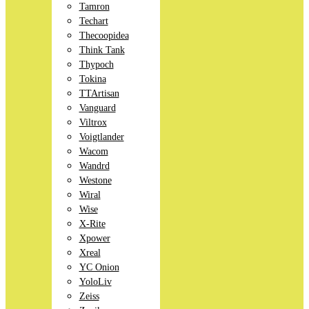
Tamron
Techart
Thecoopidea
Think Tank
Thypoch
Tokina
TTArtisan
Vanguard
Viltrox
Voigtlander
Wacom
Wandrd
Westone
Wiral
Wise
X-Rite
Xpower
Xreal
YC Onion
YoloLiv
Zeiss