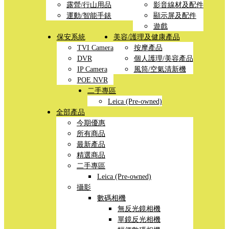
露營/行山用品
影音線材及配件
運動/智能手錶
顯示屏及配件
遊戲
保安系統
美容/護理及健康產品
TVI Camera
按摩產品
DVR
個人護理/美容產品
IP Camera
風筒/空氣清新機
POE NVR
二手專區
Leica (Pre-owned)
全部產品
今期優惠
所有商品
最新產品
精選商品
二手專區
Leica (Pre-owned)
攝影
數碼相機
無反光鏡相機
單鏡反光相機