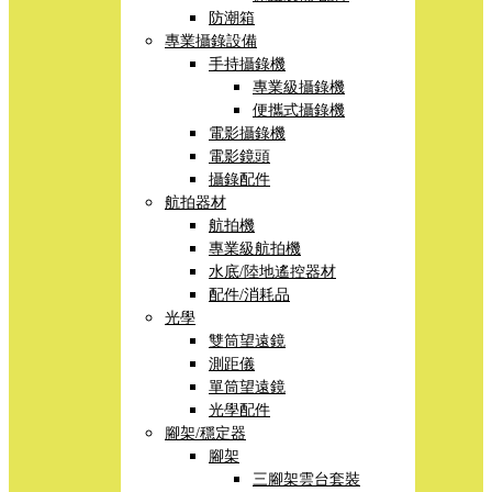
防潮箱
專業攝錄設備
手持攝錄機
專業級攝錄機
便攜式攝錄機
電影攝錄機
電影鏡頭
攝錄配件
航拍器材
航拍機
專業級航拍機
水底/陸地遙控器材
配件/消耗品
光學
雙筒望遠鏡
測距儀
單筒望遠鏡
光學配件
腳架/穩定器
腳架
三腳架雲台套裝