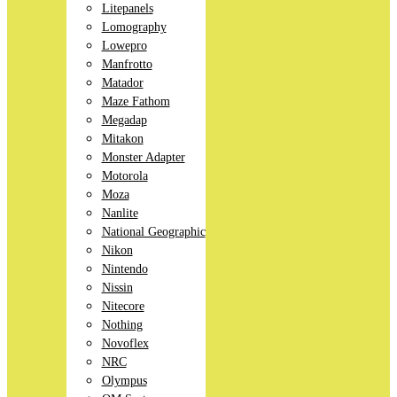
Litepanels
Lomography
Lowepro
Manfrotto
Matador
Maze Fathom
Megadap
Mitakon
Monster Adapter
Motorola
Moza
Nanlite
National Geographic
Nikon
Nintendo
Nissin
Nitecore
Nothing
Novoflex
NRC
Olympus