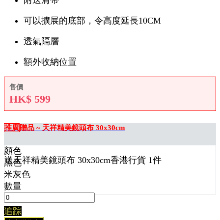
附送肩帶
可以擴展的底部，令高度延長10CM
透氣隔層
額外收納位置
售價
HK$
599
推廣
贈品 ~ 天祥精美鏡頭布 30x30cm
顏色
送
天祥精美鏡頭布 30x30cm香港行貨 1
件
黑色
米灰色
數量
追踪