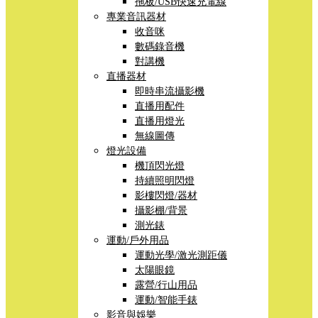
拖板/USB快速充電線
專業音訊器材
收音咪
數碼錄音機
對講機
直播器材
即時串流攝影機
直播用配件
直播用燈光
無線圖傳
燈光設備
機頂閃光燈
持續照明閃燈
影樓閃燈/器材
攝影棚/背景
測光錶
運動/戶外用品
運動光學/激光測距儀
太陽眼鏡
露營/行山用品
運動/智能手錶
影音與娛樂