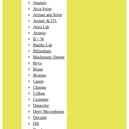
Aputure
Arca-Swiss
Artisan and Artist
Artistic & CO.
Artra Lab
Atomos
B + W
Bambu Lab
Billingham
Blackmagic Design
Boya
Braun
Bronine
Canon
Chasing
Crdbag
Crumpler
Datacolor
Deity Microphones
Devialet
DJI