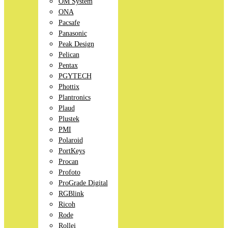
OM System
ONA
Pacsafe
Panasonic
Peak Design
Pelican
Pentax
PGYTECH
Phottix
Plantronics
Plaud
Plustek
PMI
Polaroid
PortKeys
Procan
Profoto
ProGrade Digital
RGBlink
Ricoh
Rode
Rollei