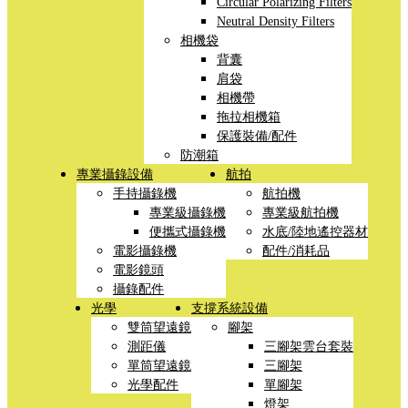
Circular Polarizing Filters
Neutral Density Filters
相機袋
背囊
肩袋
相機帶
拖拉相機箱
保護裝備/配件
防潮箱
專業攝錄設備
航拍
手持攝錄機
航拍機
專業級攝錄機
專業級航拍機
便攜式攝錄機
水底/陸地遙控器材
電影攝錄機
配件/消耗品
電影鏡頭
攝錄配件
光學
支撐系統設備
雙筒望遠鏡
腳架
測距儀
三腳架雲台套裝
單筒望遠鏡
三腳架
光學配件
單腳架
燈架