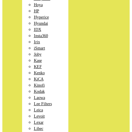
Hoya
HP
Hyperice
Hyundai
IDX
Insta360
Irix
iSmart
Joby
Kase
KEF
Kenko
KiCA
Kinofi
Kodak
Laowa
Lee Filters
Leica
Levoit
Lexar
Libec