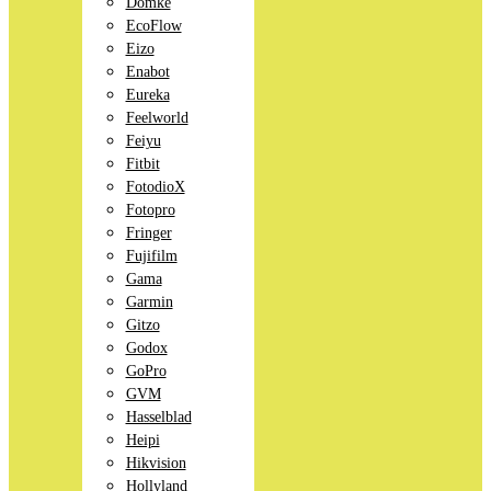
Domke
EcoFlow
Eizo
Enabot
Eureka
Feelworld
Feiyu
Fitbit
FotodioX
Fotopro
Fringer
Fujifilm
Gama
Garmin
Gitzo
Godox
GoPro
GVM
Hasselblad
Heipi
Hikvision
Hollyland