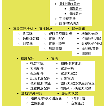
攝影/攝錄雲台
攝影雲台
攝錄雲台
手持穩定器
腳架/雲台配件
專業音訊器材
直播器材
燈光設備
收音咪
即時串流攝影機
機頂閃光燈
數碼錄音機
直播用配件
持續照明閃燈
對講機
直播用燈光
影樓閃燈/器材
無線圖傳
攝影棚/背景
測光錶
攝影配件
電池
托架套籠
相機/器材電池
相機配件
電池手柄
鏡頭配件
電池充電器
記憶卡及配件
行動電源
色彩檢測/矯正
旅行充電器/無線充電座
煙霧機及配件
拖板/USB快速充電線
運動/戶外用品
影音與娛樂
運動光學/激光測距儀
3D打印機
太陽眼鏡
音響產品