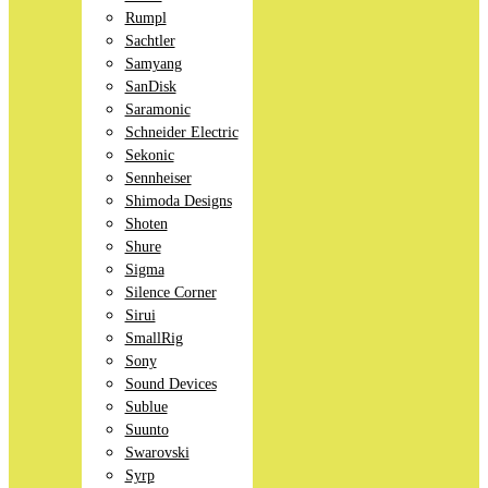
Rumpl
Sachtler
Samyang
SanDisk
Saramonic
Schneider Electric
Sekonic
Sennheiser
Shimoda Designs
Shoten
Shure
Sigma
Silence Corner
Sirui
SmallRig
Sony
Sound Devices
Sublue
Suunto
Swarovski
Syrp