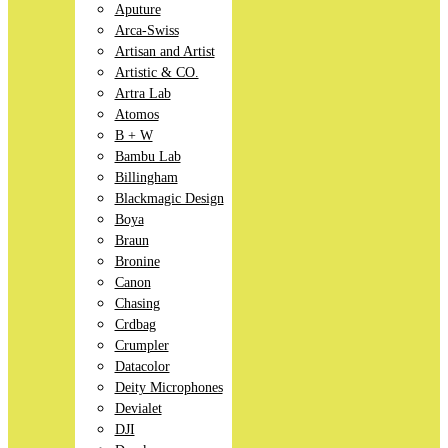
Aputure
Arca-Swiss
Artisan and Artist
Artistic & CO.
Artra Lab
Atomos
B + W
Bambu Lab
Billingham
Blackmagic Design
Boya
Braun
Bronine
Canon
Chasing
Crdbag
Crumpler
Datacolor
Deity Microphones
Devialet
DJI