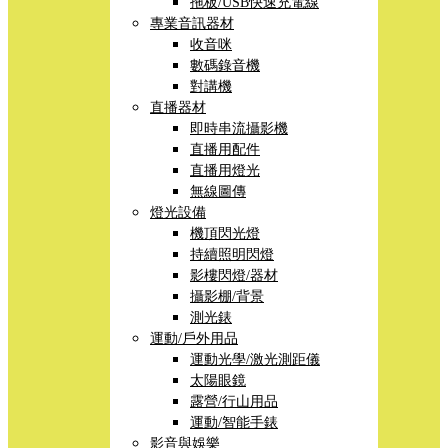
拖板/USB快速充電線
專業音訊器材
收音咪
數碼錄音機
對講機
直播器材
即時串流攝影機
直播用配件
直播用燈光
無線圖傳
燈光設備
機頂閃光燈
持續照明閃燈
影樓閃燈/器材
攝影棚/背景
測光錶
運動/戶外用品
運動光學/激光測距儀
太陽眼鏡
露營/行山用品
運動/智能手錶
影音與娛樂