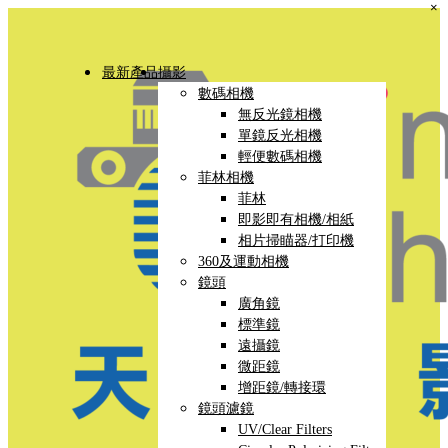
×
最新產品
攝影
數碼相機
無反光鏡相機
單鏡反光相機
輕便數碼相機
菲林相機
菲林
即影即有相機/相紙
相片掃瞄器/打印機
360及運動相機
鏡頭
廣角鏡
標準鏡
遠攝鏡
微距鏡
增距鏡/轉接環
鏡頭濾鏡
UV/Clear Filters