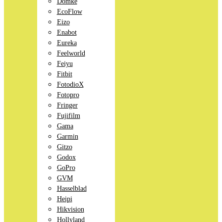
Domke
EcoFlow
Eizo
Enabot
Eureka
Feelworld
Feiyu
Fitbit
FotodioX
Fotopro
Fringer
Fujifilm
Gama
Garmin
Gitzo
Godox
GoPro
GVM
Hasselblad
Heipi
Hikvision
Hollyland