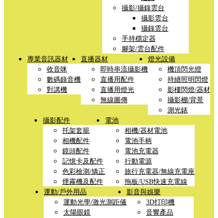
攝影/攝錄雲台
攝影雲台
攝錄雲台
手持穩定器
腳架/雲台配件
專業音訊器材
直播器材
燈光設備
收音咪
即時串流攝影機
機頂閃光燈
數碼錄音機
直播用配件
持續照明閃燈
對講機
直播用燈光
影樓閃燈/器材
無線圖傳
攝影棚/背景
測光錶
攝影配件
電池
托架套籠
相機/器材電池
相機配件
電池手柄
鏡頭配件
電池充電器
記憶卡及配件
行動電源
色彩檢測/矯正
旅行充電器/無線充電座
煙霧機及配件
拖板/USB快速充電線
運動/戶外用品
影音與娛樂
運動光學/激光測距儀
3D打印機
太陽眼鏡
音響產品