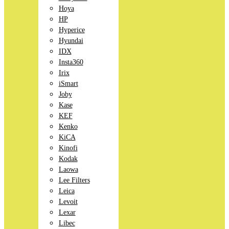
Hoya
HP
Hyperice
Hyundai
IDX
Insta360
Irix
iSmart
Joby
Kase
KEF
Kenko
KiCA
Kinofi
Kodak
Laowa
Lee Filters
Leica
Levoit
Lexar
Libec