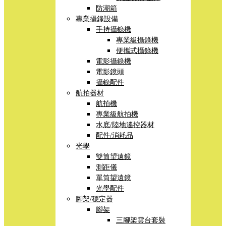
防潮箱
專業攝錄設備
手持攝錄機
專業級攝錄機
便攜式攝錄機
電影攝錄機
電影鏡頭
攝錄配件
航拍器材
航拍機
專業級航拍機
水底/陸地遙控器材
配件/消耗品
光學
雙筒望遠鏡
測距儀
單筒望遠鏡
光學配件
腳架/穩定器
腳架
三腳架雲台套裝