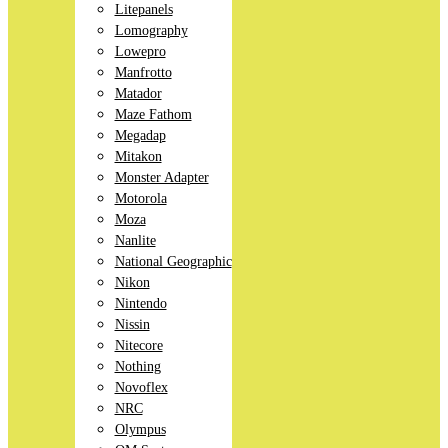
Litepanels
Lomography
Lowepro
Manfrotto
Matador
Maze Fathom
Megadap
Mitakon
Monster Adapter
Motorola
Moza
Nanlite
National Geographic
Nikon
Nintendo
Nissin
Nitecore
Nothing
Novoflex
NRC
Olympus