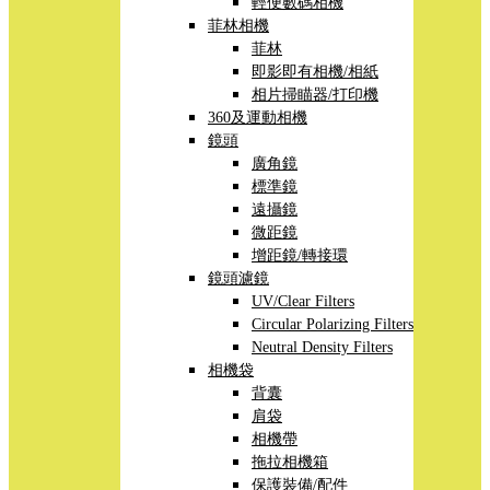
輕便數碼相機
菲林相機
菲林
即影即有相機/相紙
相片掃瞄器/打印機
360及運動相機
鏡頭
廣角鏡
標準鏡
遠攝鏡
微距鏡
增距鏡/轉接環
鏡頭濾鏡
UV/Clear Filters
Circular Polarizing Filters
Neutral Density Filters
相機袋
背囊
肩袋
相機帶
拖拉相機箱
保護裝備/配件