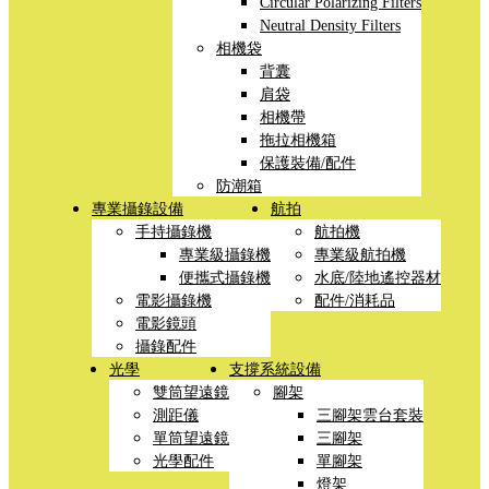
Circular Polarizing Filters
Neutral Density Filters
相機袋
背囊
肩袋
相機帶
拖拉相機箱
保護裝備/配件
防潮箱
專業攝錄設備
航拍
手持攝錄機
航拍機
專業級攝錄機
專業級航拍機
便攜式攝錄機
水底/陸地遙控器材
電影攝錄機
配件/消耗品
電影鏡頭
攝錄配件
光學
支撐系統設備
雙筒望遠鏡
腳架
測距儀
三腳架雲台套裝
單筒望遠鏡
三腳架
光學配件
單腳架
燈架