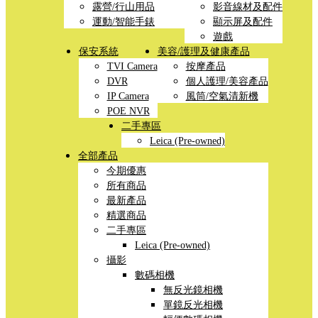
露營/行山用品
影音線材及配件
運動/智能手錶
顯示屏及配件
遊戲
保安系統
美容/護理及健康產品
TVI Camera
按摩產品
DVR
個人護理/美容產品
IP Camera
風筒/空氣清新機
POE NVR
二手專區
Leica (Pre-owned)
全部產品
今期優惠
所有商品
最新產品
精選商品
二手專區
Leica (Pre-owned)
攝影
數碼相機
無反光鏡相機
單鏡反光相機