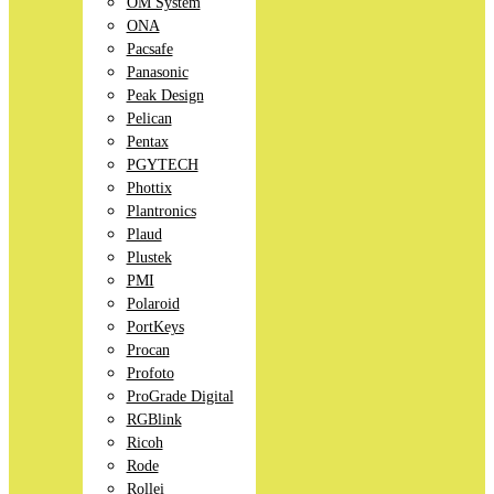
OM System
ONA
Pacsafe
Panasonic
Peak Design
Pelican
Pentax
PGYTECH
Phottix
Plantronics
Plaud
Plustek
PMI
Polaroid
PortKeys
Procan
Profoto
ProGrade Digital
RGBlink
Ricoh
Rode
Rollei