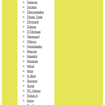
Tamron
Techart
Thecoopidea
Think Tank
Thypoch
Tokina
TTArtisan
Vanguard
Viltrox
Voigtlander
Wacom
Wandrd
Westone
Wiral
Wise
X-Rite
Xpower
Xreal
YC Onion
YoloLiv
Zeiss