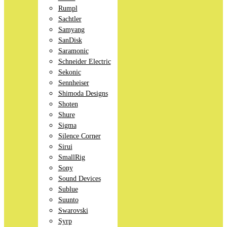
Rumpl
Sachtler
Samyang
SanDisk
Saramonic
Schneider Electric
Sekonic
Sennheiser
Shimoda Designs
Shoten
Shure
Sigma
Silence Corner
Sirui
SmallRig
Sony
Sound Devices
Sublue
Suunto
Swarovski
Syrp