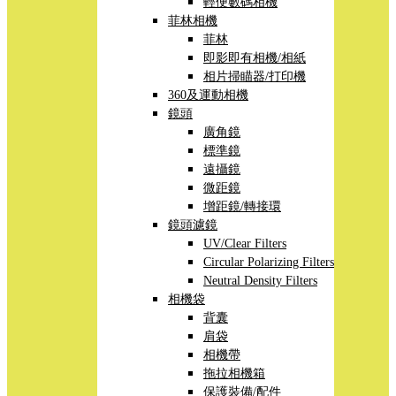
輕便數碼相機
菲林相機
菲林
即影即有相機/相紙
相片掃瞄器/打印機
360及運動相機
鏡頭
廣角鏡
標準鏡
遠攝鏡
微距鏡
增距鏡/轉接環
鏡頭濾鏡
UV/Clear Filters
Circular Polarizing Filters
Neutral Density Filters
相機袋
背囊
肩袋
相機帶
拖拉相機箱
保護裝備/配件