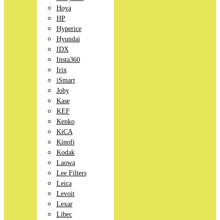
Hoya
HP
Hyperice
Hyundai
IDX
Insta360
Irix
iSmart
Joby
Kase
KEF
Kenko
KiCA
Kinofi
Kodak
Laowa
Lee Filters
Leica
Levoit
Lexar
Libec