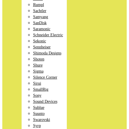
Rumpl
Sachtler
Samyang
SanDisk
Saramonic
Schneider Electric
Sekonic
Sennheiser
Shimoda Designs
Shoten
Shure
Sigma
Silence Corner
Sirui
SmallRig
Sony
Sound Devices
Sublue
Suunto
Swarovski
Syrp