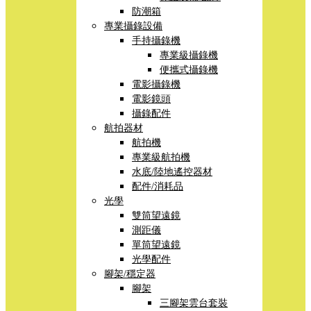
防潮箱
專業攝錄設備
手持攝錄機
專業級攝錄機
便攜式攝錄機
電影攝錄機
電影鏡頭
攝錄配件
航拍器材
航拍機
專業級航拍機
水底/陸地遙控器材
配件/消耗品
光學
雙筒望遠鏡
測距儀
單筒望遠鏡
光學配件
腳架/穩定器
腳架
三腳架雲台套裝