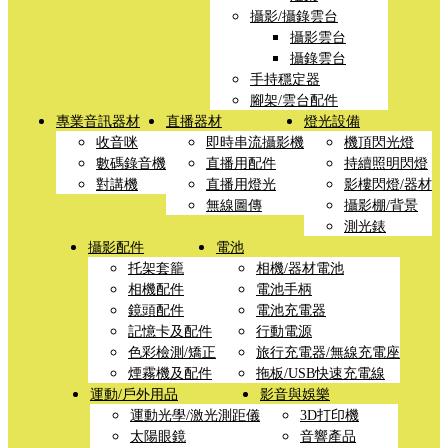
攝影/攝錄雲台
攝影雲台
攝錄雲台
手持穩定器
腳架/雲台配件
專業音訊器材
直播器材
燈光設備
收音咪
即時串流攝影機
機頂閃光燈
數碼錄音機
直播用配件
持續照明閃燈
對講機
直播用燈光
影樓閃燈/器材
無線圖傳
攝影棚/背景
測光錶
攝影配件
電池
托架套籠
相機/器材電池
相機配件
電池手柄
鏡頭配件
電池充電器
記憶卡及配件
行動電源
色彩檢測/矯正
旅行充電器/無線充電座
煙霧機及配件
拖板/USB快速充電線
運動/戶外用品
影音與娛樂
運動光學/激光測距儀
3D打印機
太陽眼鏡
音響產品