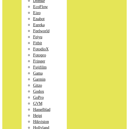
Domke
EcoFlow
Eizo
Enabot
Eureka
Feelworld
Feiyu
Fitbit
FotodioX
Fotopro
Fringer
Fujifilm
Gama
Garmin
Gitzo
Godox
GoPro
GVM
Hasselblad
Heipi
Hikvision
Hollyland