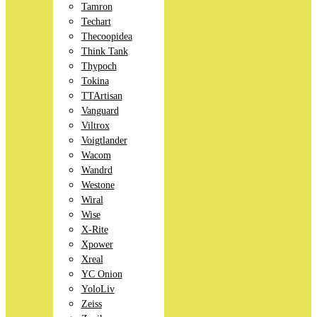
Tamron
Techart
Thecoopidea
Think Tank
Thypoch
Tokina
TTArtisan
Vanguard
Viltrox
Voigtlander
Wacom
Wandrd
Westone
Wiral
Wise
X-Rite
Xpower
Xreal
YC Onion
YoloLiv
Zeiss