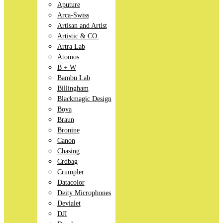
Aputure
Arca-Swiss
Artisan and Artist
Artistic & CO.
Artra Lab
Atomos
B + W
Bambu Lab
Billingham
Blackmagic Design
Boya
Braun
Bronine
Canon
Chasing
Crdbag
Crumpler
Datacolor
Deity Microphones
Devialet
DJI