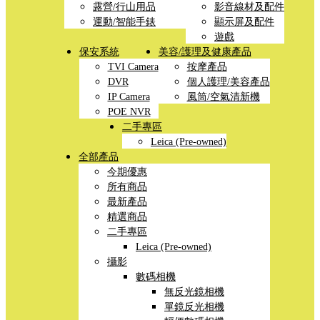
露營/行山用品
影音線材及配件
運動/智能手錶
顯示屏及配件
遊戲
保安系統
美容/護理及健康產品
TVI Camera
按摩產品
DVR
個人護理/美容產品
IP Camera
風筒/空氣清新機
POE NVR
二手專區
Leica (Pre-owned)
全部產品
今期優惠
所有商品
最新產品
精選商品
二手專區
Leica (Pre-owned)
攝影
數碼相機
無反光鏡相機
單鏡反光相機