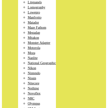
Litepanels
Lomography
Lowepro
Manfrotto
Matador
Maze Fathom
Megadap
Mitakon
Monster Adapter
Motorola
Moza
Nanlite
National Geographic
Nikon
Nintendo
Nissin
Nitecore
Nothing
Novoflex
NRC
Olympus