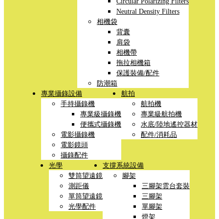
Circular Polarizing Filters
Neutral Density Filters
相機袋
背囊
肩袋
相機帶
拖拉相機箱
保護裝備/配件
防潮箱
專業攝錄設備
航拍
手持攝錄機
航拍機
專業級攝錄機
專業級航拍機
便攜式攝錄機
水底/陸地遙控器材
電影攝錄機
配件/消耗品
電影鏡頭
攝錄配件
光學
支撐系統設備
雙筒望遠鏡
腳架
測距儀
三腳架雲台套裝
單筒望遠鏡
三腳架
光學配件
單腳架
燈架