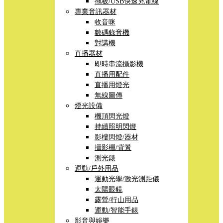
拖板/USB快速充電線
專業音訊器材
收音咪
數碼錄音機
對講機
直播器材
即時串流攝影機
直播用配件
直播用燈光
無線圖傳
燈光設備
機頂閃光燈
持續照明閃燈
影樓閃燈/器材
攝影棚/背景
測光錶
運動/戶外用品
運動光學/激光測距儀
太陽眼鏡
露營/行山用品
運動/智能手錶
影音與娛樂