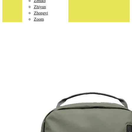
Zeniko
Zhiyun
Zhongyi
Zoom