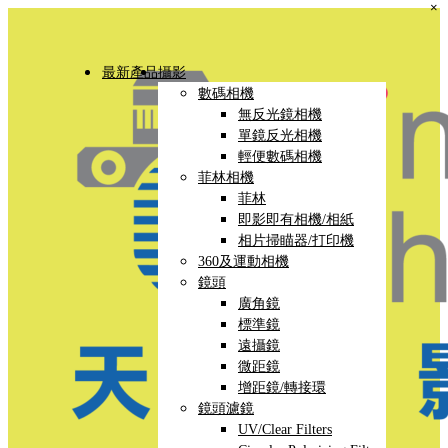
×
最新產品
攝影
數碼相機
無反光鏡相機
單鏡反光相機
輕便數碼相機
菲林相機
菲林
即影即有相機/相紙
相片掃瞄器/打印機
360及運動相機
鏡頭
廣角鏡
標準鏡
遠攝鏡
微距鏡
增距鏡/轉接環
鏡頭濾鏡
UV/Clear Filters