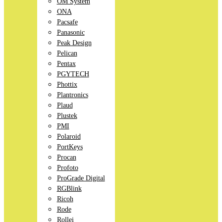
OM System
ONA
Pacsafe
Panasonic
Peak Design
Pelican
Pentax
PGYTECH
Phottix
Plantronics
Plaud
Plustek
PMI
Polaroid
PortKeys
Procan
Profoto
ProGrade Digital
RGBlink
Ricoh
Rode
Rollei