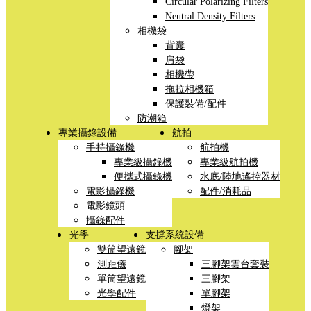
Circular Polarizing Filters
Neutral Density Filters
相機袋
背囊
肩袋
相機帶
拖拉相機箱
保護裝備/配件
防潮箱
專業攝錄設備
航拍
手持攝錄機
航拍機
專業級攝錄機
專業級航拍機
便攜式攝錄機
水底/陸地遙控器材
電影攝錄機
配件/消耗品
電影鏡頭
攝錄配件
光學
支撐系統設備
雙筒望遠鏡
腳架
測距儀
三腳架雲台套裝
單筒望遠鏡
三腳架
光學配件
單腳架
燈架