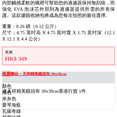
內部觸感柔軟的襯裡可幫助您的過濾器保持無刮痕，而
強化 EVA 泡沫芯外部則為過濾器提供所需的所有保
護。這款濾鏡收納包將成為您每次拍照的最佳選擇。
重量：0.26 磅（0.12 公斤）
尺寸：4.75 英吋高 X 4.75 英吋寬 X 1.75 英吋深（12.1
X 12.1 X 4.4 公分）
售價
HK$
349
推廣
贈品 ~ 天祥精美鏡頭布 30x30cm
顏色
送
天祥精美鏡頭布 30x30cm香港行貨 1
件
黑色
米灰色
愛琴海藍
瓦薩奇綠