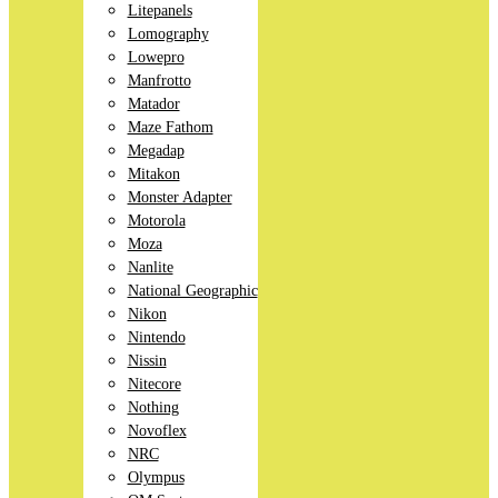
Litepanels
Lomography
Lowepro
Manfrotto
Matador
Maze Fathom
Megadap
Mitakon
Monster Adapter
Motorola
Moza
Nanlite
National Geographic
Nikon
Nintendo
Nissin
Nitecore
Nothing
Novoflex
NRC
Olympus