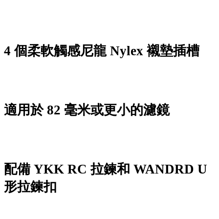
4 個柔軟觸感尼龍 Nylex 襯墊插槽
適用於 82 毫米或更小的濾鏡
配備 YKK RC 拉鍊和 WANDRD U
形拉鍊扣