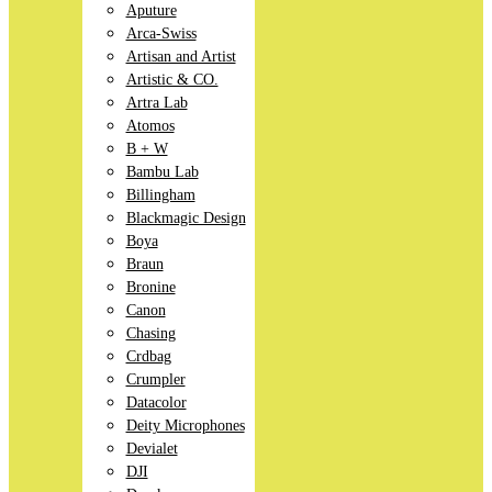
Aputure
Arca-Swiss
Artisan and Artist
Artistic & CO.
Artra Lab
Atomos
B + W
Bambu Lab
Billingham
Blackmagic Design
Boya
Braun
Bronine
Canon
Chasing
Crdbag
Crumpler
Datacolor
Deity Microphones
Devialet
DJI