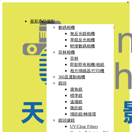
×
最新產品
攝影
數碼相機
無反光鏡相機
單鏡反光相機
輕便數碼相機
菲林相機
菲林
即影即有相機/相紙
相片掃瞄器/打印機
360及運動相機
鏡頭
廣角鏡
標準鏡
遠攝鏡
微距鏡
增距鏡/轉接環
鏡頭濾鏡
UV/Clear Filters