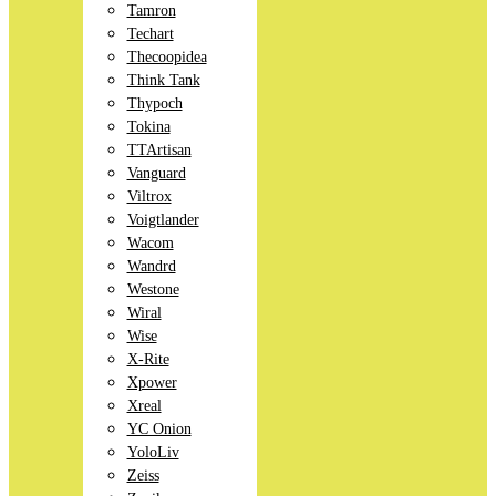
Tamron
Techart
Thecoopidea
Think Tank
Thypoch
Tokina
TTArtisan
Vanguard
Viltrox
Voigtlander
Wacom
Wandrd
Westone
Wiral
Wise
X-Rite
Xpower
Xreal
YC Onion
YoloLiv
Zeiss