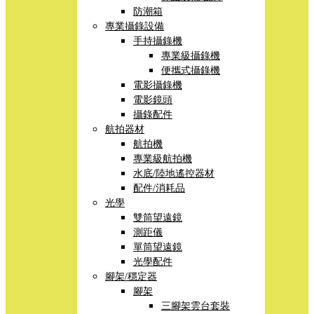
防潮箱
專業攝錄設備
手持攝錄機
專業級攝錄機
便攜式攝錄機
電影攝錄機
電影鏡頭
攝錄配件
航拍器材
航拍機
專業級航拍機
水底/陸地遙控器材
配件/消耗品
光學
雙筒望遠鏡
測距儀
單筒望遠鏡
光學配件
腳架/穩定器
腳架
三腳架雲台套裝