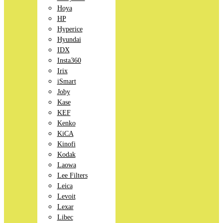
Hoya
HP
Hyperice
Hyundai
IDX
Insta360
Irix
iSmart
Joby
Kase
KEF
Kenko
KiCA
Kinofi
Kodak
Laowa
Lee Filters
Leica
Levoit
Lexar
Libec