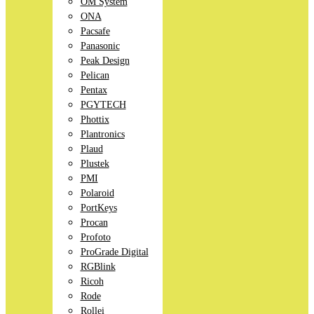
OM System
ONA
Pacsafe
Panasonic
Peak Design
Pelican
Pentax
PGYTECH
Phottix
Plantronics
Plaud
Plustek
PMI
Polaroid
PortKeys
Procan
Profoto
ProGrade Digital
RGBlink
Ricoh
Rode
Rollei