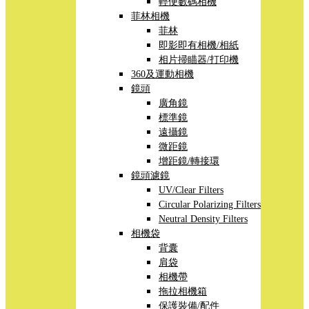
輕便數碼相機
菲林相機
菲林
即影即有相機/相紙
相片掃瞄器/打印機
360及運動相機
鏡頭
廣角鏡
標準鏡
遠攝鏡
微距鏡
增距鏡/轉接環
鏡頭濾鏡
UV/Clear Filters
Circular Polarizing Filters
Neutral Density Filters
相機袋
背囊
肩袋
相機帶
拖拉相機箱
保護裝備/配件