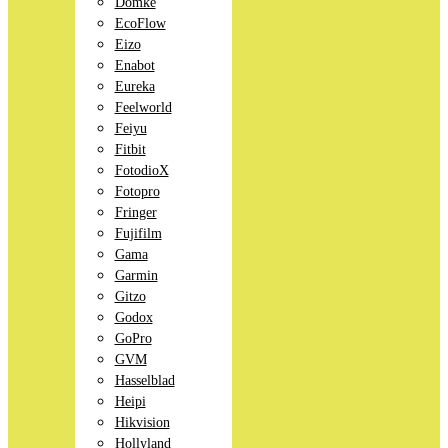
Domke
EcoFlow
Eizo
Enabot
Eureka
Feelworld
Feiyu
Fitbit
FotodioX
Fotopro
Fringer
Fujifilm
Gama
Garmin
Gitzo
Godox
GoPro
GVM
Hasselblad
Heipi
Hikvision
Hollyland