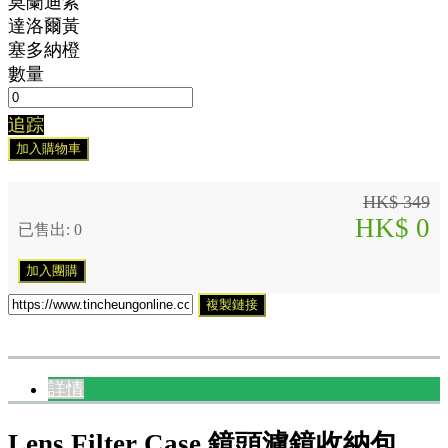
莫蘭迪紫
達洛爾黃
塞多納橙
數量
追踪
加入購物車
HK$ 349
HK$ 0
已售出: 0
加入團購
複製鏈接
詳情
Lens Filter Case 鏡頭濾鏡收納包