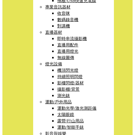
拖板/USB快速充電線
專業音訊器材
收音咪
數碼錄音機
對講機
直播器材
即時串流攝影機
直播用配件
直播用燈光
無線圖傳
燈光設備
機頂閃光燈
持續照明閃燈
影樓閃燈/器材
攝影棚/背景
測光錶
運動/戶外用品
運動光學/激光測距儀
太陽眼鏡
露營/行山用品
運動/智能手錶
影音與娛樂