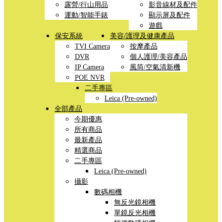
露營/行山用品
影音線材及配件
運動/智能手錶
顯示屏及配件
遊戲
保安系統
美容/護理及健康產品
TVI Camera
按摩產品
DVR
個人護理/美容產品
IP Camera
風筒/空氣清新機
POE NVR
二手專區
Leica (Pre-owned)
全部產品
今期優惠
所有商品
最新產品
精選商品
二手專區
Leica (Pre-owned)
攝影
數碼相機
無反光鏡相機
單鏡反光相機