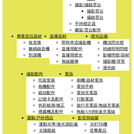
攝影/攝錄雲台
攝影雲台
攝錄雲台
手持穩定器
腳架/雲台配件
專業音訊器材
直播器材
燈光設備
收音咪
即時串流攝影機
機頂閃光燈
數碼錄音機
直播用配件
持續照明閃燈
對講機
直播用燈光
影樓閃燈/器材
無線圖傳
攝影棚/背景
測光錶
攝影配件
電池
托架套籠
相機/器材電池
相機配件
電池手柄
鏡頭配件
電池充電器
記憶卡及配件
行動電源
色彩檢測/矯正
旅行充電器/無線充電座
煙霧機及配件
拖板/USB快速充電線
運動/戶外用品
影音與娛樂
運動光學/激光測距儀
3D打印機
太陽眼鏡
音響產品