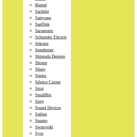
Rumpl
Sachtler
Samyang
SanDisk
Saramonic
Schneider Electric
Sekonic
Sennheiser
Shimoda Designs
Shoten
Shure
Sigma
Silence Corner
Sirui
SmallRig
Sony
Sound Devices
Sublue
Suunto
Swarovski
Syrp