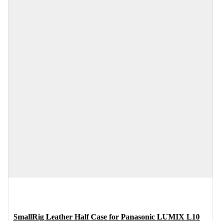
SmallRig Leather Half Case for Panasonic LUMIX L10