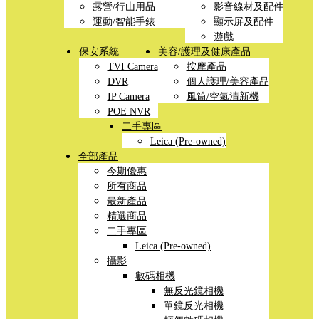
露營/行山用品
影音線材及配件
運動/智能手錶
顯示屏及配件
遊戲
保安系統
美容/護理及健康產品
TVI Camera
按摩產品
DVR
個人護理/美容產品
IP Camera
風筒/空氣清新機
POE NVR
二手專區
Leica (Pre-owned)
全部產品
今期優惠
所有商品
最新產品
精選商品
二手專區
Leica (Pre-owned)
攝影
數碼相機
無反光鏡相機
單鏡反光相機