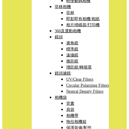
輕便數碼相機
菲林相機
菲林
即影即有相機/相紙
相片掃瞄器/打印機
360及運動相機
鏡頭
廣角鏡
標準鏡
遠攝鏡
微距鏡
增距鏡/轉接環
鏡頭濾鏡
UV/Clear Filters
Circular Polarizing Filters
Neutral Density Filters
相機袋
背囊
肩袋
相機帶
拖拉相機箱
保護裝備/配件