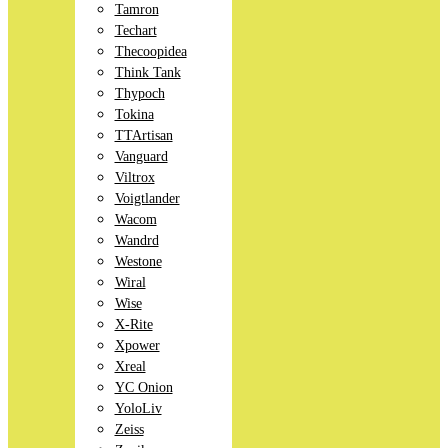
Tamron
Techart
Thecoopidea
Think Tank
Thypoch
Tokina
TTArtisan
Vanguard
Viltrox
Voigtlander
Wacom
Wandrd
Westone
Wiral
Wise
X-Rite
Xpower
Xreal
YC Onion
YoloLiv
Zeiss