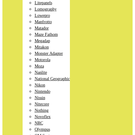
Litepanels
Lomography
Lowepro
Manfrotto
Matador
Maze Fathom
Megadap
Mitakon
Monster Adapter
Motorola
Moza
Nanlite
National Geographic
Nikon
Nintendo
Nissin
Nitecore
Nothing
Novoflex
NRC
Olympus