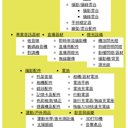
攝影/攝錄雲台
攝影雲台
攝錄雲台
手持穩定器
腳架/雲台配件
專業音訊器材
直播器材
燈光設備
收音咪
即時串流攝影機
機頂閃光燈
數碼錄音機
直播用配件
持續照明閃燈
對講機
直播用燈光
影樓閃燈/器材
無線圖傳
攝影棚/背景
測光錶
攝影配件
電池
托架套籠
相機/器材電池
相機配件
電池手柄
鏡頭配件
電池充電器
記憶卡及配件
行動電源
色彩檢測/矯正
旅行充電器/無線充電座
煙霧機及配件
拖板/USB快速充電線
運動/戶外用品
影音與娛樂
運動光學/激光測距儀
3D打印機
太陽眼鏡
音響產品