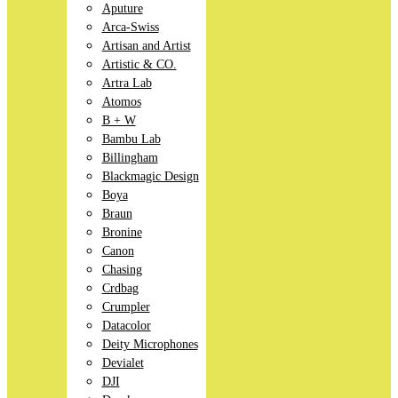
Aputure
Arca-Swiss
Artisan and Artist
Artistic & CO.
Artra Lab
Atomos
B + W
Bambu Lab
Billingham
Blackmagic Design
Boya
Braun
Bronine
Canon
Chasing
Crdbag
Crumpler
Datacolor
Deity Microphones
Devialet
DJI