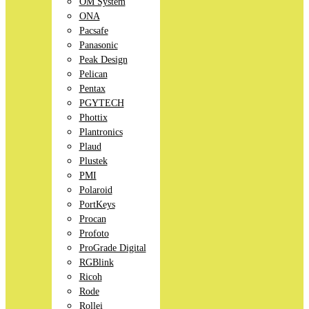
OM System
ONA
Pacsafe
Panasonic
Peak Design
Pelican
Pentax
PGYTECH
Phottix
Plantronics
Plaud
Plustek
PMI
Polaroid
PortKeys
Procan
Profoto
ProGrade Digital
RGBlink
Ricoh
Rode
Rollei