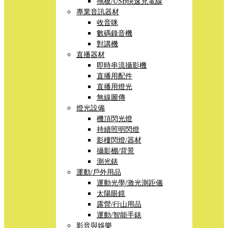
拖板/USB快速充電線
專業音訊器材
收音咪
數碼錄音機
對講機
直播器材
即時串流攝影機
直播用配件
直播用燈光
無線圖傳
燈光設備
機頂閃光燈
持續照明閃燈
影樓閃燈/器材
攝影棚/背景
測光錶
運動/戶外用品
運動光學/激光測距儀
太陽眼鏡
露營/行山用品
運動/智能手錶
影音與娛樂