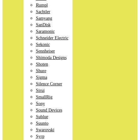
Rumpl
Sachtler
Samyang
SanDisk
Saramonic
Schneider Electric
Sekonic
Sennheiser
Shimoda Designs
Shoten
Shure
Sigma
Silence Corner
Sirui
SmallRig
Sony
Sound Devices
Sublue
Suunto
Swarovski
Syrp