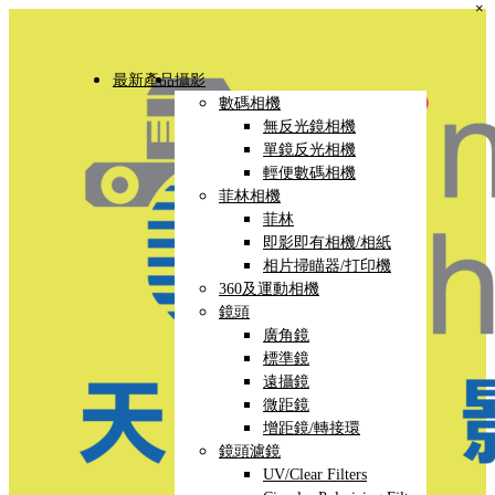
×
最新產品
攝影
數碼相機
無反光鏡相機
單鏡反光相機
輕便數碼相機
菲林相機
菲林
即影即有相機/相紙
相片掃瞄器/打印機
360及運動相機
鏡頭
廣角鏡
標準鏡
遠攝鏡
微距鏡
增距鏡/轉接環
鏡頭濾鏡
UV/Clear Filters