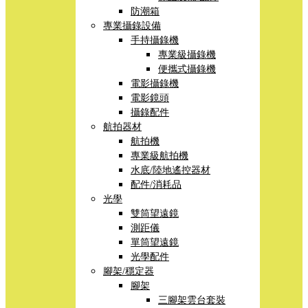
防潮箱
專業攝錄設備
手持攝錄機
專業級攝錄機
便攜式攝錄機
電影攝錄機
電影鏡頭
攝錄配件
航拍器材
航拍機
專業級航拍機
水底/陸地遙控器材
配件/消耗品
光學
雙筒望遠鏡
測距儀
單筒望遠鏡
光學配件
腳架/穩定器
腳架
三腳架雲台套裝