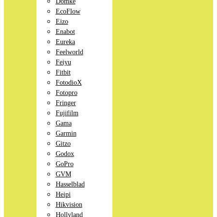
Domke
EcoFlow
Eizo
Enabot
Eureka
Feelworld
Feiyu
Fitbit
FotodioX
Fotopro
Fringer
Fujifilm
Gama
Garmin
Gitzo
Godox
GoPro
GVM
Hasselblad
Heipi
Hikvision
Hollyland