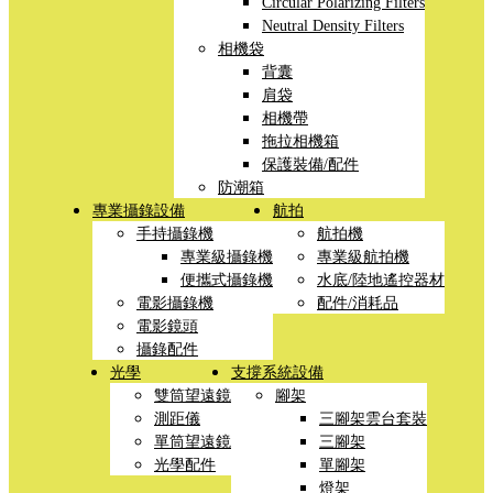
Circular Polarizing Filters
Neutral Density Filters
相機袋
背囊
肩袋
相機帶
拖拉相機箱
保護裝備/配件
防潮箱
專業攝錄設備
航拍
手持攝錄機
航拍機
專業級攝錄機
專業級航拍機
便攜式攝錄機
水底/陸地遙控器材
電影攝錄機
配件/消耗品
電影鏡頭
攝錄配件
光學
支撐系統設備
雙筒望遠鏡
腳架
測距儀
三腳架雲台套裝
單筒望遠鏡
三腳架
光學配件
單腳架
燈架