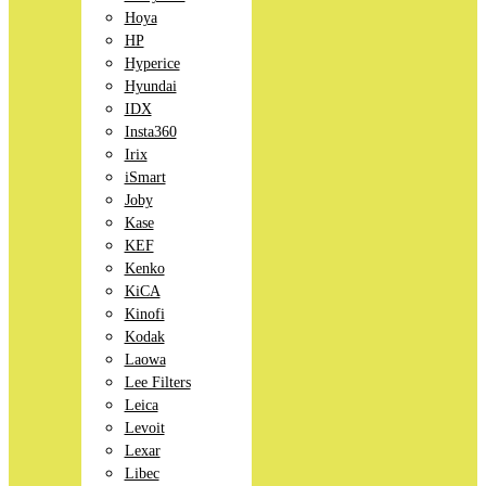
Hoya
HP
Hyperice
Hyundai
IDX
Insta360
Irix
iSmart
Joby
Kase
KEF
Kenko
KiCA
Kinofi
Kodak
Laowa
Lee Filters
Leica
Levoit
Lexar
Libec