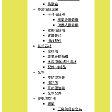
防潮箱
專業攝錄設備
手持攝錄機
專業級攝錄機
便攜式攝錄機
電影攝錄機
電影鏡頭
攝錄配件
航拍器材
航拍機
專業級航拍機
水底/陸地遙控器材
配件/消耗品
光學
雙筒望遠鏡
測距儀
單筒望遠鏡
光學配件
腳架/穩定器
腳架
三腳架雲台套裝