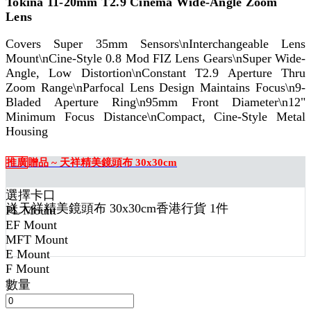
Tokina 11-20mm T2.9 Cinema Wide-Angle Zoom
Lens
Covers Super 35mm Sensors\nInterchangeable Lens
Mount\nCine-Style 0.8 Mod FIZ Lens Gears\nSuper Wide-
Angle, Low Distortion\nConstant T2.9 Aperture Thru
Zoom Range\nParfocal Lens Design Maintains Focus\n9-
Bladed Aperture Ring\n95mm Front Diameter\n12"
Minimum Focus Distance\nCompact, Cine-Style Metal
Housing
推廣
贈品 ~ 天祥精美鏡頭布 30x30cm
選擇卡口
送
天祥精美鏡頭布 30x30cm香港行貨 1
件
PL Mount
EF Mount
MFT Mount
E Mount
F Mount
數量