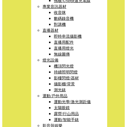
拖板/USB快速充電線
專業音訊器材
收音咪
數碼錄音機
對講機
直播器材
即時串流攝影機
直播用配件
直播用燈光
無線圖傳
燈光設備
機頂閃光燈
持續照明閃燈
影樓閃燈/器材
攝影棚/背景
測光錶
運動/戶外用品
運動光學/激光測距儀
太陽眼鏡
露營/行山用品
運動/智能手錶
影音與娛樂