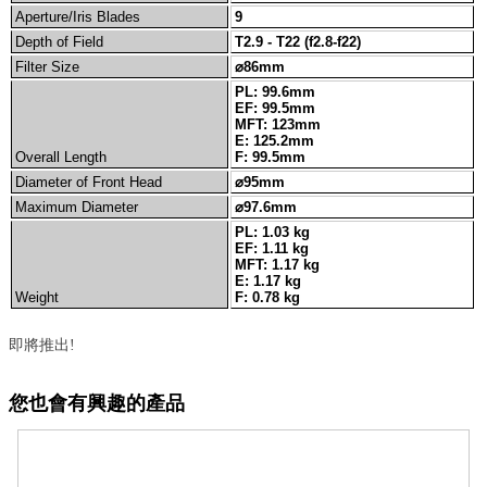
Aperture/Iris Blades
9
Depth of Field
T2.9 - T22 (f2.8-f22)
Filter Size
⌀86mm
PL: 99.6mm
EF: 99.5mm
MFT: 123mm
E: 125.2mm
Overall Length
F: 99.5mm
Diameter of Front Head
⌀95mm
Maximum Diameter
⌀97.6mm
PL: 1.03 kg
EF: 1.11 kg
MFT: 1.17 kg
E: 1.17 kg
Weight
F: 0.78 kg
即將推出!
您也會有興趣的產品