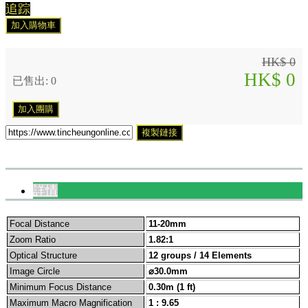
追踪
加入購物車
HK$ 0
HK$ 0
已售出: 0
加入團購
複製鏈接
詳情
Focal Distance
11-20mm
Zoom Ratio
1.82:1
Optical Structure
12 groups / 14 Elements
Image Circle
⌀30.0mm
Minimum Focus Distance
0.30m (1 ft)
Maximum Macro Magnification
1 : 9.65