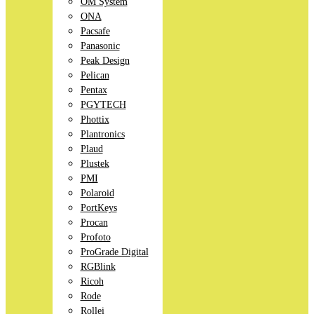
OM System
ONA
Pacsafe
Panasonic
Peak Design
Pelican
Pentax
PGYTECH
Phottix
Plantronics
Plaud
Plustek
PMI
Polaroid
PortKeys
Procan
Profoto
ProGrade Digital
RGBlink
Ricoh
Rode
Rollei