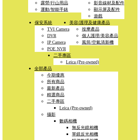
露營/行山用品
影音線材及配件
運動/智能手錶
顯示屏及配件
遊戲
保安系統
美容/護理及健康產品
TVI Camera
按摩產品
DVR
個人護理/美容產品
IP Camera
風筒/空氣清新機
POE NVR
二手專區
Leica (Pre-owned)
全部產品
今期優惠
所有商品
最新產品
精選商品
二手專區
Leica (Pre-owned)
攝影
數碼相機
無反光鏡相機
單鏡反光相機