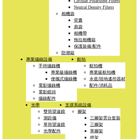
Circular Polarizing Filters
Neutral Density Filters
相機袋
背囊
肩袋
相機帶
拖拉相機箱
保護裝備/配件
防潮箱
專業攝錄設備
航拍
手持攝錄機
航拍機
專業級攝錄機
專業級航拍機
便攜式攝錄機
水底/陸地遙控器材
電影攝錄機
配件/消耗品
電影鏡頭
攝錄配件
光學
支撐系統設備
雙筒望遠鏡
腳架
測距儀
三腳架雲台套裝
單筒望遠鏡
三腳架
光學配件
單腳架
燈架