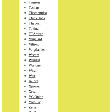
Tamron
Techart
Thecoopidea
Think Tank
Thypoch
Tokina
TTArtisan
Vanguard
Viltrox
Voigtlander
Wacom
Wandrd
Westone
Wiral
Wise
X-Rite
Xpower
Xreal
YC Onion
YoloLiv
Zeiss