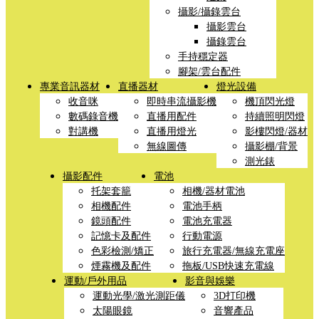
攝影/攝錄雲台
攝影雲台
攝錄雲台
手持穩定器
腳架/雲台配件
專業音訊器材
直播器材
燈光設備
收音咪
即時串流攝影機
機頂閃光燈
數碼錄音機
直播用配件
持續照明閃燈
對講機
直播用燈光
影樓閃燈/器材
無線圖傳
攝影棚/背景
測光錶
攝影配件
電池
托架套籠
相機/器材電池
相機配件
電池手柄
鏡頭配件
電池充電器
記憶卡及配件
行動電源
色彩檢測/矯正
旅行充電器/無線充電座
煙霧機及配件
拖板/USB快速充電線
運動/戶外用品
影音與娛樂
運動光學/激光測距儀
3D打印機
太陽眼鏡
音響產品