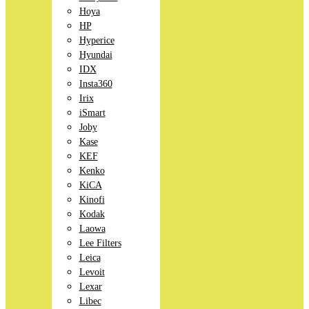
Hoya
HP
Hyperice
Hyundai
IDX
Insta360
Irix
iSmart
Joby
Kase
KEF
Kenko
KiCA
Kinofi
Kodak
Laowa
Lee Filters
Leica
Levoit
Lexar
Libec