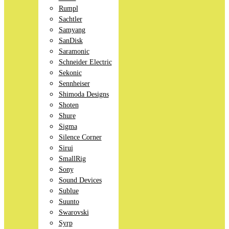
Rumpl
Sachtler
Samyang
SanDisk
Saramonic
Schneider Electric
Sekonic
Sennheiser
Shimoda Designs
Shoten
Shure
Sigma
Silence Corner
Sirui
SmallRig
Sony
Sound Devices
Sublue
Suunto
Swarovski
Syrp