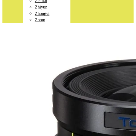
Zeniko
Zhiyun
Zhongyi
Zoom