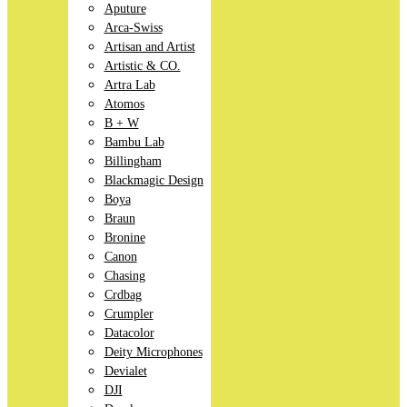
Aputure
Arca-Swiss
Artisan and Artist
Artistic & CO.
Artra Lab
Atomos
B + W
Bambu Lab
Billingham
Blackmagic Design
Boya
Braun
Bronine
Canon
Chasing
Crdbag
Crumpler
Datacolor
Deity Microphones
Devialet
DJI