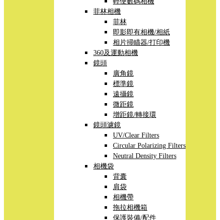
輕便數碼相機
菲林相機
菲林
即影即有相機/相紙
相片掃瞄器/打印機
360及運動相機
鏡頭
廣角鏡
標準鏡
遠攝鏡
微距鏡
增距鏡/轉接環
鏡頭濾鏡
UV/Clear Filters
Circular Polarizing Filters
Neutral Density Filters
相機袋
背囊
肩袋
相機帶
拖拉相機箱
保護裝備/配件