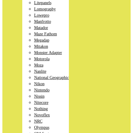
Litepanels
Lomography
Lowepro
Manfrotto
Matador
Maze Fathom
Megadap
Mitakon
Monster Adapter
Motorola
Moza
Nanlite
National Geographic
Nikon
Nintendo
Nissin
Nitecore
Nothing
Novoflex
NRC
Olympus