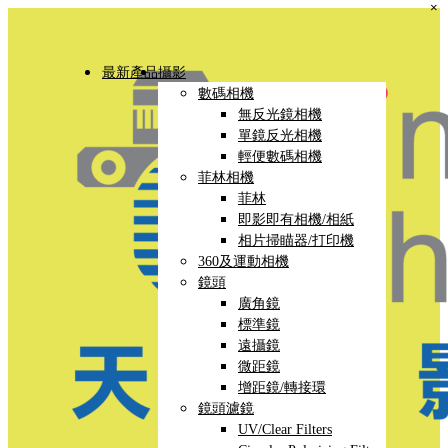
×
最新產品
攝影
數碼相機
無反光鏡相機
單鏡反光相機
輕便數碼相機
菲林相機
菲林
即影即有相機/相紙
相片掃瞄器/打印機
360及運動相機
鏡頭
廣角鏡
標準鏡
遠攝鏡
微距鏡
增距鏡/轉接環
鏡頭濾鏡
UV/Clear Filters