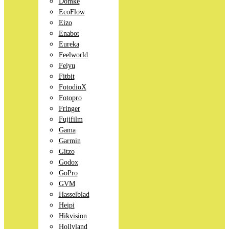
Domke
EcoFlow
Eizo
Enabot
Eureka
Feelworld
Feiyu
Fitbit
FotodioX
Fotopro
Fringer
Fujifilm
Gama
Garmin
Gitzo
Godox
GoPro
GVM
Hasselblad
Heipi
Hikvision
Hollyland