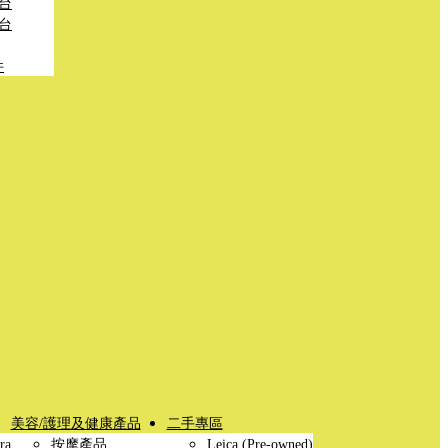
台
台
件
美容/護理及健康產品
二手專區
ra
按摩產品
Leica (Pre-owned)