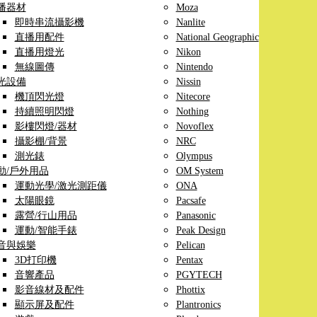
播器材
Moza
即時串流攝影機
Nanlite
直播用配件
National Geographic
直播用燈光
Nikon
無線圖傳
Nintendo
光設備
Nissin
機頂閃光燈
Nitecore
持續照明閃燈
Nothing
影樓閃燈/器材
Novoflex
攝影棚/背景
NRC
測光錶
Olympus
動/戶外用品
OM System
運動光學/激光測距儀
ONA
太陽眼鏡
Pacsafe
露營/行山用品
Panasonic
運動/智能手錶
Peak Design
音與娛樂
Pelican
3D打印機
Pentax
音響產品
PGYTECH
影音線材及配件
Phottix
顯示屏及配件
Plantronics