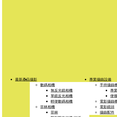
最新產品
攝影
專業攝錄設備
數碼相機
手持攝錄
無反光鏡相機
專
單鏡反光相機
便
輕便數碼相機
電影攝錄
菲林相機
電影鏡頭
菲林
攝錄配件