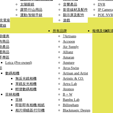
太陽眼鏡
音響產品
DVR
露營/行山用品
影音線材及配件
IP Camera
運動/智能手錶
顯示屏及配件
POE NVR
線充電座
遊戲
充電線
所有品牌
報價及採購
期優惠
7Artisans
有商品
Accsoon
新產品
Air Supply
選商品
Allianz
手專區
Amaran
Leica (Pre-owned)
Aputure
影
Arca-Swiss
數碼相機
Artisan and Artist
無反光鏡相機
Artistic & CO.
單鏡反光相機
Artra Lab
輕便數碼相機
Atomos
菲林相機
B + W
菲林
Bambu Lab
即影即有相機/相紙
Billingham
相片掃瞄器/打印機
Blackmagic Design