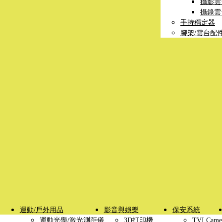
攝影雲
攝錄雲
手持穩定器
腳架/雲台配
運動/戶外用品
影音與娛樂
保安系統
運動光學/激光測距儀
3D打印機
TVI Came