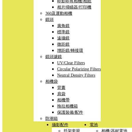
即影即有相機/相紙
相片掃瞄器/打印機
360及運動相機
鏡頭
廣角鏡
標準鏡
遠攝鏡
微距鏡
增距鏡/轉接環
鏡頭濾鏡
UV/Clear Filters
Circular Polarizing Filters
Neutral Density Filters
相機袋
背囊
肩袋
相機帶
拖拉相機箱
保護裝備/配件
防潮箱
攝影配件
電池
托架套籠
相機/器材電池