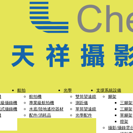
航拍
光學
支撐系統設備
機
航拍機
雙筒望遠鏡
腳架
業級攝錄機
專業級航拍機
測距儀
三腳架
攜式攝錄機
水底/陸地遙控器材
單筒望遠鏡
三腳架
機
配件/消耗品
光學配件
單腳架
燈架
攝影/攝錄雲