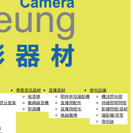
專業音訊器材
直播器材
燈光設備
收音咪
即時串流攝影機
機頂閃光燈
雲台套裝
數碼錄音機
直播用配件
持續照明閃燈
對講機
直播用燈光
影樓閃燈/器材
無線圖傳
攝影棚/背景
測光錶
台