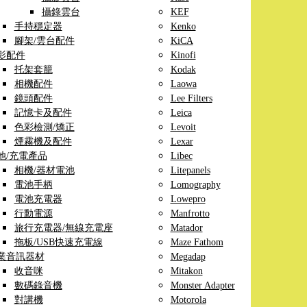
攝錄雲台
KEF
手持穩定器
Kenko
腳架/雲台配件
KiCA
影配件
Kinofi
托架套籠
Kodak
相機配件
Laowa
鏡頭配件
Lee Filters
記憶卡及配件
Leica
色彩檢測/矯正
Levoit
煙霧機及配件
Lexar
池/充電產品
Libec
相機/器材電池
Litepanels
電池手柄
Lomography
電池充電器
Lowepro
行動電源
Manfrotto
旅行充電器/無線充電座
Matador
拖板/USB快速充電線
Maze Fathom
業音訊器材
Megadap
收音咪
Mitakon
數碼錄音機
Monster Adapter
對講機
Motorola