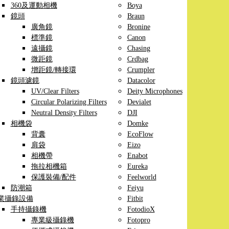
360及運動相機
Boya
鏡頭
Braun
廣角鏡
Bronine
標準鏡
Canon
遠攝鏡
Chasing
微距鏡
Crdbag
增距鏡/轉接環
Crumpler
鏡頭濾鏡
Datacolor
UV/Clear Filters
Deity Microphones
Circular Polarizing Filters
Devialet
Neutral Density Filters
DJI
相機袋
Domke
背囊
EcoFlow
肩袋
Eizo
相機帶
Enabot
拖拉相機箱
Eureka
保護裝備/配件
Feelworld
防潮箱
Feiyu
業攝錄設備
Fitbit
手持攝錄機
FotodioX
專業級攝錄機
Fotopro