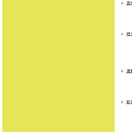
直
燈
運
影