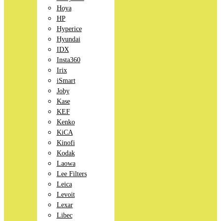
Hoya
HP
Hyperice
Hyundai
IDX
Insta360
Irix
iSmart
Joby
Kase
KEF
Kenko
KiCA
Kinofi
Kodak
Laowa
Lee Filters
Leica
Levoit
Lexar
Libec