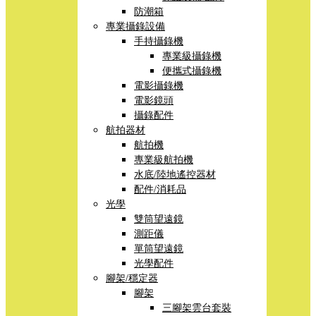
防潮箱
專業攝錄設備
手持攝錄機
專業級攝錄機
便攜式攝錄機
電影攝錄機
電影鏡頭
攝錄配件
航拍器材
航拍機
專業級航拍機
水底/陸地遙控器材
配件/消耗品
光學
雙筒望遠鏡
測距儀
單筒望遠鏡
光學配件
腳架/穩定器
腳架
三腳架雲台套裝