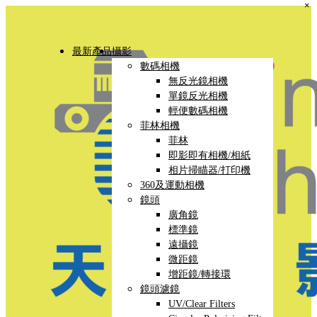
×
最新產品
攝影
數碼相機
無反光鏡相機
單鏡反光相機
輕便數碼相機
菲林相機
菲林
即影即有相機/相紙
相片掃瞄器/打印機
360及運動相機
鏡頭
廣角鏡
標準鏡
遠攝鏡
微距鏡
增距鏡/轉接環
鏡頭濾鏡
UV/Clear Filters