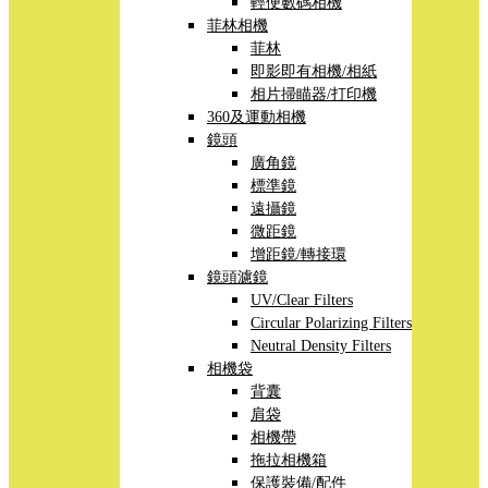
輕便數碼相機
菲林相機
菲林
即影即有相機/相紙
相片掃瞄器/打印機
360及運動相機
鏡頭
廣角鏡
標準鏡
遠攝鏡
微距鏡
增距鏡/轉接環
鏡頭濾鏡
UV/Clear Filters
Circular Polarizing Filters
Neutral Density Filters
相機袋
背囊
肩袋
相機帶
拖拉相機箱
保護裝備/配件