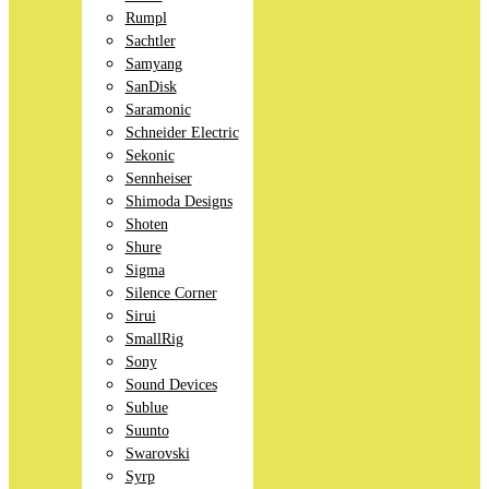
Rumpl
Sachtler
Samyang
SanDisk
Saramonic
Schneider Electric
Sekonic
Sennheiser
Shimoda Designs
Shoten
Shure
Sigma
Silence Corner
Sirui
SmallRig
Sony
Sound Devices
Sublue
Suunto
Swarovski
Syrp