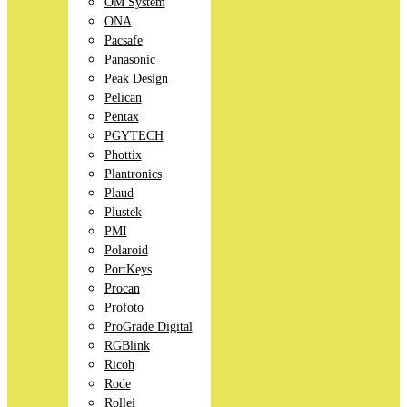
OM System
ONA
Pacsafe
Panasonic
Peak Design
Pelican
Pentax
PGYTECH
Phottix
Plantronics
Plaud
Plustek
PMI
Polaroid
PortKeys
Procan
Profoto
ProGrade Digital
RGBlink
Ricoh
Rode
Rollei