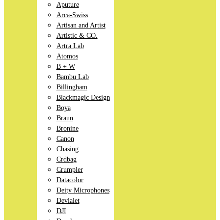
Aputure
Arca-Swiss
Artisan and Artist
Artistic & CO.
Artra Lab
Atomos
B + W
Bambu Lab
Billingham
Blackmagic Design
Boya
Braun
Bronine
Canon
Chasing
Crdbag
Crumpler
Datacolor
Deity Microphones
Devialet
DJI