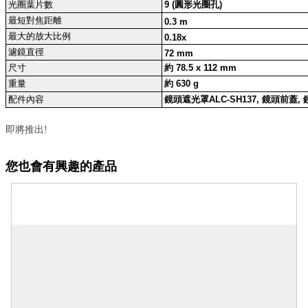
光圈葉片數
9 (圓形光圈孔)
最短對焦距離
0.3 m
最大的放大比例
0.18x
濾鏡直徑
72 mm
尺寸
約 78.5 x 112 mm
重量
約 630 g
配件內容
鏡頭遮光罩ALC-SH137, 鏡頭前蓋,
即將推出!
您也會有興趣的產品