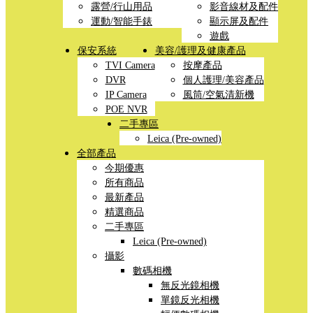
露營/行山用品
影音線材及配件
運動/智能手錶
顯示屏及配件
遊戲
保安系統
美容/護理及健康產品
TVI Camera
按摩產品
DVR
個人護理/美容產品
IP Camera
風筒/空氣清新機
POE NVR
二手專區
Leica (Pre-owned)
全部產品
今期優惠
所有商品
最新產品
精選商品
二手專區
Leica (Pre-owned)
攝影
數碼相機
無反光鏡相機
單鏡反光相機