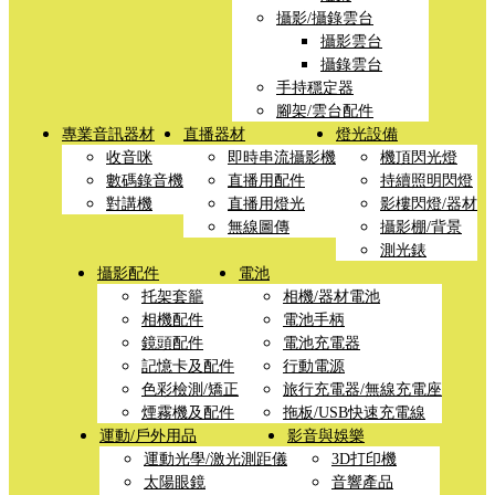
攝影/攝錄雲台
攝影雲台
攝錄雲台
手持穩定器
腳架/雲台配件
專業音訊器材
直播器材
燈光設備
收音咪
即時串流攝影機
機頂閃光燈
數碼錄音機
直播用配件
持續照明閃燈
對講機
直播用燈光
影樓閃燈/器材
無線圖傳
攝影棚/背景
測光錶
攝影配件
電池
托架套籠
相機/器材電池
相機配件
電池手柄
鏡頭配件
電池充電器
記憶卡及配件
行動電源
色彩檢測/矯正
旅行充電器/無線充電座
煙霧機及配件
拖板/USB快速充電線
運動/戶外用品
影音與娛樂
運動光學/激光測距儀
3D打印機
太陽眼鏡
音響產品