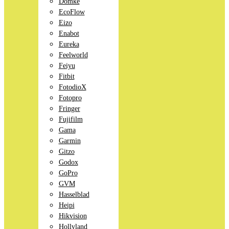
Domke
EcoFlow
Eizo
Enabot
Eureka
Feelworld
Feiyu
Fitbit
FotodioX
Fotopro
Fringer
Fujifilm
Gama
Garmin
Gitzo
Godox
GoPro
GVM
Hasselblad
Heipi
Hikvision
Hollyland