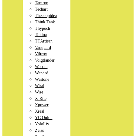
Tamron
Techart
Thecoopidea
Think Tank
Thypoch
Tokina
TTArtisan
Vanguard
Viltrox
Voigtlander
Wacom
Wandrd
Westone
Wiral
Wise
X-Rite
Xpower
Xreal
YC Onion
YoloLiv
Zeiss