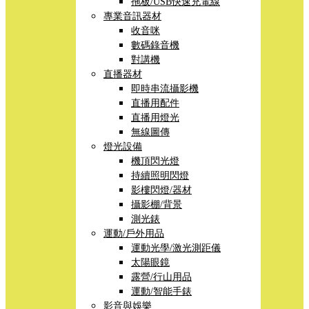
拖板/USB快速充電線
專業音訊器材
收音咪
數碼錄音機
對講機
直播器材
即時串流攝影機
直播用配件
直播用燈光
無線圖傳
燈光設備
機頂閃光燈
持續照明閃燈
影樓閃燈/器材
攝影棚/背景
測光錶
運動/戶外用品
運動光學/激光測距儀
太陽眼鏡
露營/行山用品
運動/智能手錶
影音與娛樂