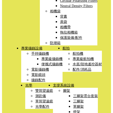
Circular Polarizing Filters
Neutral Density Filters
相機袋
背囊
肩袋
相機帶
拖拉相機箱
保護裝備/配件
防潮箱
專業攝錄設備
航拍
手持攝錄機
航拍機
專業級攝錄機
專業級航拍機
便攜式攝錄機
水底/陸地遙控器材
電影攝錄機
配件/消耗品
電影鏡頭
攝錄配件
光學
支撐系統設備
雙筒望遠鏡
腳架
測距儀
三腳架雲台套裝
單筒望遠鏡
三腳架
光學配件
單腳架
燈架