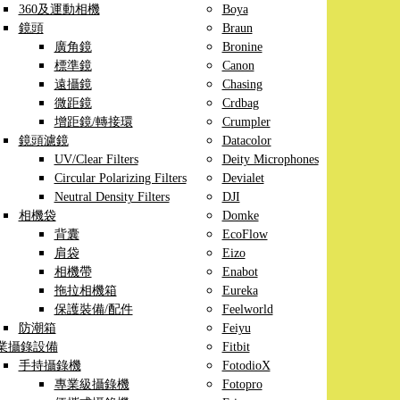
360及運動相機
Boya
鏡頭
Braun
廣角鏡
Bronine
標準鏡
Canon
遠攝鏡
Chasing
微距鏡
Crdbag
增距鏡/轉接環
Crumpler
鏡頭濾鏡
Datacolor
UV/Clear Filters
Deity Microphones
Circular Polarizing Filters
Devialet
Neutral Density Filters
DJI
相機袋
Domke
背囊
EcoFlow
肩袋
Eizo
相機帶
Enabot
拖拉相機箱
Eureka
保護裝備/配件
Feelworld
防潮箱
Feiyu
業攝錄設備
Fitbit
手持攝錄機
FotodioX
專業級攝錄機
Fotopro