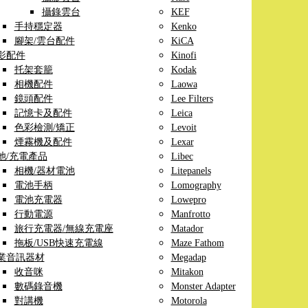
攝錄雲台
KEF
手持穩定器
Kenko
腳架/雲台配件
KiCA
影配件
Kinofi
托架套籠
Kodak
相機配件
Laowa
鏡頭配件
Lee Filters
記憶卡及配件
Leica
色彩檢測/矯正
Levoit
煙霧機及配件
Lexar
池/充電產品
Libec
相機/器材電池
Litepanels
電池手柄
Lomography
電池充電器
Lowepro
行動電源
Manfrotto
旅行充電器/無線充電座
Matador
拖板/USB快速充電線
Maze Fathom
業音訊器材
Megadap
收音咪
Mitakon
數碼錄音機
Monster Adapter
對講機
Motorola