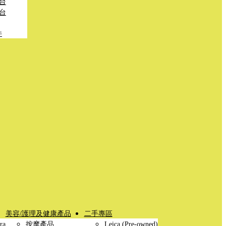
台
台
件
美容/護理及健康產品
二手專區
ra
按摩產品
Leica (Pre-owned)