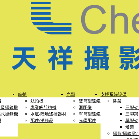
航拍
光學
支撐系統設備
機
航拍機
雙筒望遠鏡
腳架
業級攝錄機
專業級航拍機
測距儀
三腳架
攜式攝錄機
水底/陸地遙控器材
單筒望遠鏡
三腳架
機
配件/消耗品
光學配件
單腳架
燈架
攝影/攝錄雲