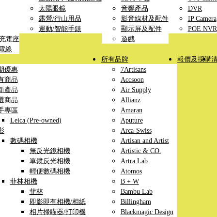
太陽眼鏡
音響產品
DVR
露營/行山用品
影音線材及配件
IP Camera
運動/智能手錶
顯示屏及配件
POE NVR
線充電座
遊戲
充電線
所有品牌
報價及採購
期優惠
7Artisans
有商品
Accsoon
新產品
Air Supply
選商品
Allianz
手專區
Amaran
Leica (Pre-owned)
Aputure
影
Arca-Swiss
數碼相機
Artisan and Artist
無反光鏡相機
Artistic & CO.
單鏡反光相機
Artra Lab
輕便數碼相機
Atomos
菲林相機
B + W
菲林
Bambu Lab
即影即有相機/相紙
Billingham
相片掃瞄器/打印機
Blackmagic Design