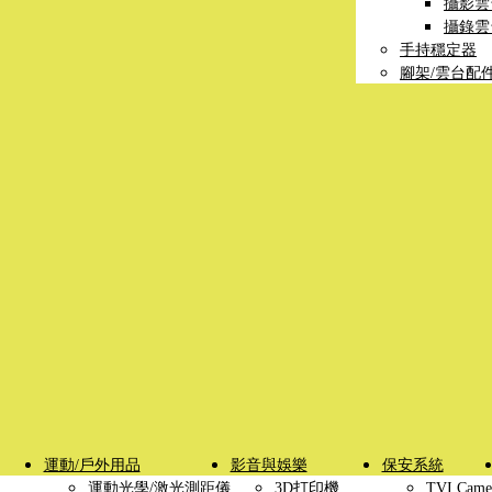
攝影雲
攝錄雲
手持穩定器
腳架/雲台配
運動/戶外用品
影音與娛樂
保安系統
運動光學/激光測距儀
3D打印機
TVI Came