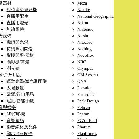
播器材
Moza
即時串流攝影機
Nanlite
直播用配件
National Geographic
直播用燈光
Nikon
無線圖傳
Nintendo
光設備
Nissin
機頂閃光燈
Nitecore
持續照明閃燈
Nothing
影樓閃燈/器材
Novoflex
攝影棚/背景
NRC
測光錶
Olympus
動/戶外用品
OM System
運動光學/激光測距儀
ONA
太陽眼鏡
Pacsafe
露營/行山用品
Panasonic
運動/智能手錶
Peak Design
音與娛樂
Pelican
3D打印機
Pentax
音響產品
PGYTECH
影音線材及配件
Phottix
顯示屏及配件
Plantronics