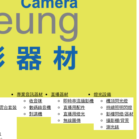
專業音訊器材
直播器材
燈光設備
收音咪
即時串流攝影機
機頂閃光燈
雲台套裝
數碼錄音機
直播用配件
持續照明閃燈
對講機
直播用燈光
影樓閃燈/器材
無線圖傳
攝影棚/背景
測光錶
台