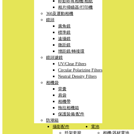
即影即有相機/相紙
相片掃瞄器/打印機
360及運動相機
鏡頭
廣角鏡
標準鏡
遠攝鏡
微距鏡
增距鏡/轉接環
鏡頭濾鏡
UV/Clear Filters
Circular Polarizing Filters
Neutral Density Filters
相機袋
背囊
肩袋
相機帶
拖拉相機箱
保護裝備/配件
防潮箱
攝影配件
電池
托架套籠
相機/器材電池