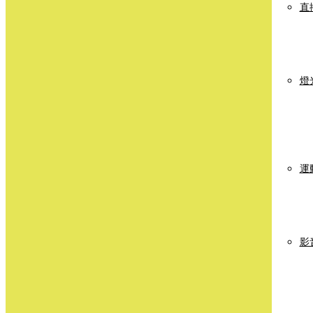
直
燈
運
影