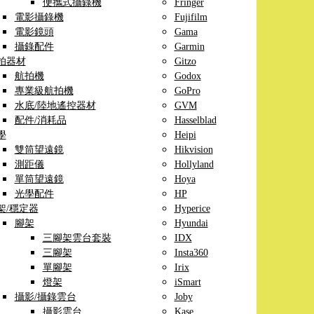
便攜式攝錄機
Fringer
電影攝錄機
Fujifilm
電影鏡頭
Gama
攝錄配件
Garmin
拍器材
Gitzo
航拍機
Godox
專業級航拍機
GoPro
水底/陸地遙控器材
GVM
配件/消耗品
Hasselblad
學
Heipi
雙筒望遠鏡
Hikvision
測距儀
Hollyland
單筒望遠鏡
Hoya
光學配件
HP
架/穩定器
Hyperice
腳架
Hyundai
三腳架雲台套裝
IDX
三腳架
Insta360
單腳架
Irix
燈架
iSmart
攝影/攝錄雲台
Joby
攝影雲台
Kase