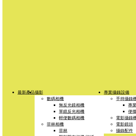
最新產品
攝影
專業攝錄設備
數碼相機
手持攝錄
無反光鏡相機
專
單鏡反光相機
便
輕便數碼相機
電影攝錄
菲林相機
電影鏡頭
菲林
攝錄配件