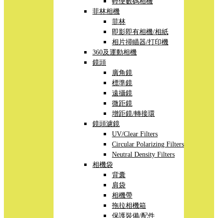
輕便數碼相機
菲林相機
菲林
即影即有相機/相紙
相片掃瞄器/打印機
360及運動相機
鏡頭
廣角鏡
標準鏡
遠攝鏡
微距鏡
增距鏡/轉接環
鏡頭濾鏡
UV/Clear Filters
Circular Polarizing Filters
Neutral Density Filters
相機袋
背囊
肩袋
相機帶
拖拉相機箱
保護裝備/配件