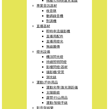
拖板/USB快速充電線
專業音訊器材
收音咪
數碼錄音機
對講機
直播器材
即時串流攝影機
直播用配件
直播用燈光
無線圖傳
燈光設備
機頂閃光燈
持續照明閃燈
影樓閃燈/器材
攝影棚/背景
測光錶
運動/戶外用品
運動光學/激光測距儀
太陽眼鏡
露營/行山用品
運動/智能手錶
影音與娛樂