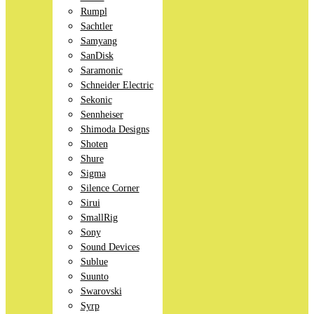
Rumpl
Sachtler
Samyang
SanDisk
Saramonic
Schneider Electric
Sekonic
Sennheiser
Shimoda Designs
Shoten
Shure
Sigma
Silence Corner
Sirui
SmallRig
Sony
Sound Devices
Sublue
Suunto
Swarovski
Syrp