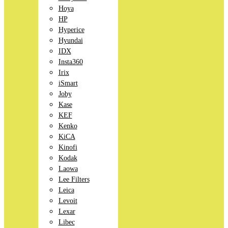
Hoya
HP
Hyperice
Hyundai
IDX
Insta360
Irix
iSmart
Joby
Kase
KEF
Kenko
KiCA
Kinofi
Kodak
Laowa
Lee Filters
Leica
Levoit
Lexar
Libec