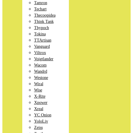
Tamron
Techart
Thecoopidea
Think Tank
Thypoch
Tokina
TTArtisan
Vanguard
Viltrox
Voigtlander
Wacom
Wandrd
Westone
Wiral
Wise
X-Rite
Xpower
Xreal
YC Onion
YoloLiv
Zeiss