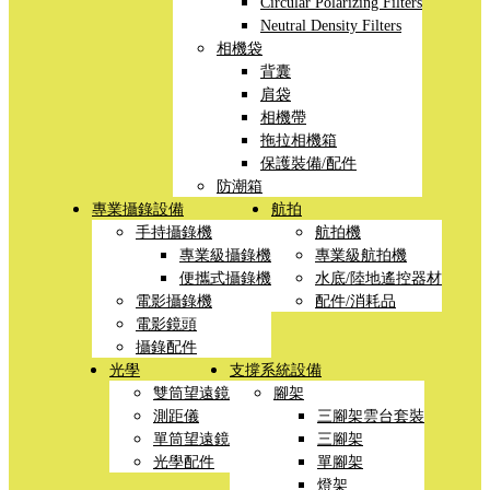
Circular Polarizing Filters
Neutral Density Filters
相機袋
背囊
肩袋
相機帶
拖拉相機箱
保護裝備/配件
防潮箱
專業攝錄設備
航拍
手持攝錄機
航拍機
專業級攝錄機
專業級航拍機
便攜式攝錄機
水底/陸地遙控器材
電影攝錄機
配件/消耗品
電影鏡頭
攝錄配件
光學
支撐系統設備
雙筒望遠鏡
腳架
測距儀
三腳架雲台套裝
單筒望遠鏡
三腳架
光學配件
單腳架
燈架