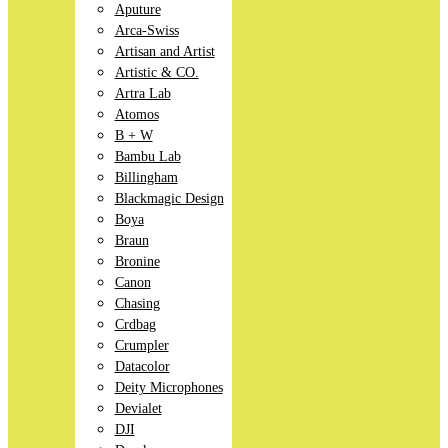
Aputure
Arca-Swiss
Artisan and Artist
Artistic & CO.
Artra Lab
Atomos
B + W
Bambu Lab
Billingham
Blackmagic Design
Boya
Braun
Bronine
Canon
Chasing
Crdbag
Crumpler
Datacolor
Deity Microphones
Devialet
DJI