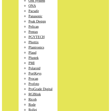
OM System
ONA
Pacsafe
Panasonic
Peak Design
Pelican
Pentax
PGYTECH
Phottix
Plantronics
Plaud
Plustek
PMI
Polaroid
PortKeys
Procan
Profoto
ProGrade Digital
RGBlink
Ricoh
Rode
Rollei