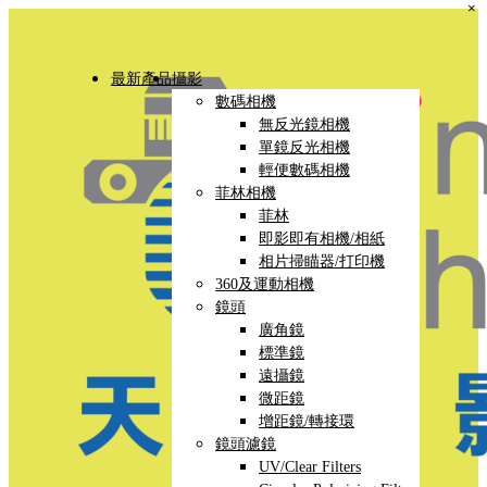
×
最新產品
攝影
數碼相機
無反光鏡相機
單鏡反光相機
輕便數碼相機
菲林相機
菲林
即影即有相機/相紙
相片掃瞄器/打印機
360及運動相機
鏡頭
廣角鏡
標準鏡
遠攝鏡
微距鏡
增距鏡/轉接環
鏡頭濾鏡
UV/Clear Filters