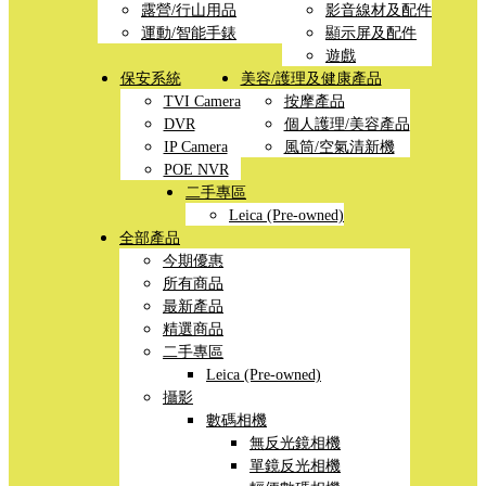
露營/行山用品
影音線材及配件
運動/智能手錶
顯示屏及配件
遊戲
保安系統
美容/護理及健康產品
TVI Camera
按摩產品
DVR
個人護理/美容產品
IP Camera
風筒/空氣清新機
POE NVR
二手專區
Leica (Pre-owned)
全部產品
今期優惠
所有商品
最新產品
精選商品
二手專區
Leica (Pre-owned)
攝影
數碼相機
無反光鏡相機
單鏡反光相機