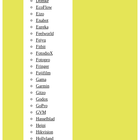
Domke
EcoFlow
Eizo
Enabot
Eureka
Feelworld
Feiyu
Fitbit
FotodioX
Fotopro
Fringer
Fujifilm
Gama
Garmin
Gitzo
Godox
GoPro
GVM
Hasselblad
Heipi
Hikvision
Hollyland