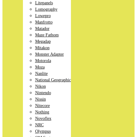
Litepanels
Lomography
Lowepro
Manfrotto
Matador
Maze Fathom
Megadap
Mitakon
Monster Adapter
Motorola
Moza
Nanlite
National Geographic
Nikon
Nintendo
Nissin
Nitecore
Nothing
Novoflex
NRC
Olympus