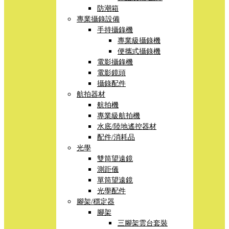
防潮箱
專業攝錄設備
手持攝錄機
專業級攝錄機
便攜式攝錄機
電影攝錄機
電影鏡頭
攝錄配件
航拍器材
航拍機
專業級航拍機
水底/陸地遙控器材
配件/消耗品
光學
雙筒望遠鏡
測距儀
單筒望遠鏡
光學配件
腳架/穩定器
腳架
三腳架雲台套裝