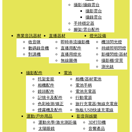
攝影/攝錄雲台
攝影雲台
攝錄雲台
手持穩定器
腳架/雲台配件
專業音訊器材
直播器材
燈光設備
收音咪
即時串流攝影機
機頂閃光燈
數碼錄音機
直播用配件
持續照明閃燈
對講機
直播用燈光
影樓閃燈/器材
無線圖傳
攝影棚/背景
測光錶
攝影配件
電池
托架套籠
相機/器材電池
相機配件
電池手柄
鏡頭配件
電池充電器
記憶卡及配件
行動電源
色彩檢測/矯正
旅行充電器/無線充電座
煙霧機及配件
拖板/USB快速充電線
運動/戶外用品
影音與娛樂
運動光學/激光測距儀
3D打印機
太陽眼鏡
音響產品