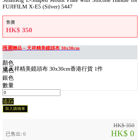
SmallRig L-Shaped Mount Plate with Silicone Handle for
FUJIFILM X-E5 (Silver) 5447
售價
HK$
350
推廣
贈品 ~ 天祥精美鏡頭布 30x30cm
顏色
送
天祥精美鏡頭布 30x30cm香港行貨 1
件
黑色
銀色
數量
追踪
加入購物車
HK$ 350
HK$ 0
已售出: 0