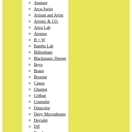
Aputure
Arca-Swiss
Artisan and Artist
Artistic & CO.
Artra Lab
Atomos
B + W
Bambu Lab
Billingham
Blackmagic Design
Boya
Braun
Bronine
Canon
Chasing
Crdbag
Crumpler
Datacolor
Deity Microphones
Devialet
DJI