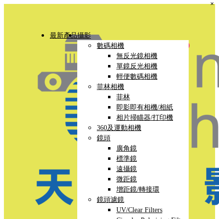
×
最新產品
攝影
數碼相機
無反光鏡相機
單鏡反光相機
輕便數碼相機
菲林相機
菲林
即影即有相機/相紙
相片掃瞄器/打印機
360及運動相機
鏡頭
廣角鏡
標準鏡
遠攝鏡
微距鏡
增距鏡/轉接環
鏡頭濾鏡
UV/Clear Filters