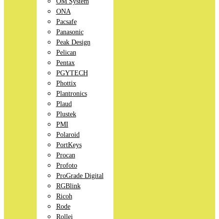
OM System
ONA
Pacsafe
Panasonic
Peak Design
Pelican
Pentax
PGYTECH
Phottix
Plantronics
Plaud
Plustek
PMI
Polaroid
PortKeys
Procan
Profoto
ProGrade Digital
RGBlink
Ricoh
Rode
Rollei