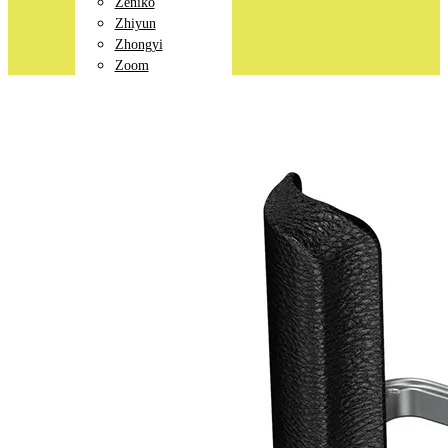
Zeniko
Zhiyun
Zhongyi
Zoom