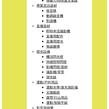
拖板/USB快速充電線
專業音訊器材
收音咪
數碼錄音機
對講機
直播器材
即時串流攝影機
直播用配件
直播用燈光
無線圖傳
燈光設備
機頂閃光燈
持續照明閃燈
影樓閃燈/器材
攝影棚/背景
測光錶
運動/戶外用品
運動光學/激光測距儀
太陽眼鏡
露營/行山用品
運動/智能手錶
影音與娛樂