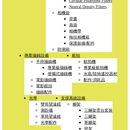
Circular Polarizing Filters
Neutral Density Filters
相機袋
背囊
肩袋
相機帶
拖拉相機箱
保護裝備/配件
防潮箱
專業攝錄設備
航拍
手持攝錄機
航拍機
專業級攝錄機
專業級航拍機
便攜式攝錄機
水底/陸地遙控器材
電影攝錄機
配件/消耗品
電影鏡頭
攝錄配件
光學
支撐系統設備
雙筒望遠鏡
腳架
測距儀
三腳架雲台套裝
單筒望遠鏡
三腳架
光學配件
單腳架
燈架