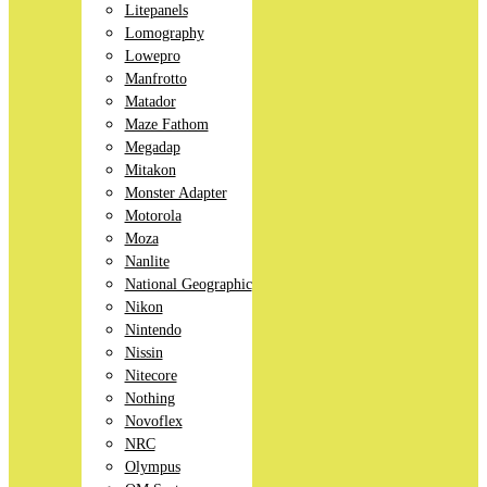
Litepanels
Lomography
Lowepro
Manfrotto
Matador
Maze Fathom
Megadap
Mitakon
Monster Adapter
Motorola
Moza
Nanlite
National Geographic
Nikon
Nintendo
Nissin
Nitecore
Nothing
Novoflex
NRC
Olympus