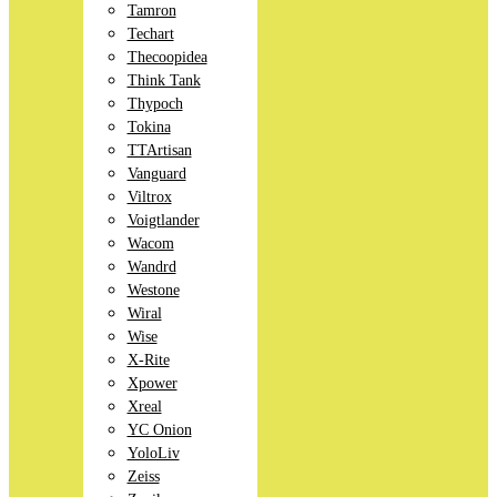
Tamron
Techart
Thecoopidea
Think Tank
Thypoch
Tokina
TTArtisan
Vanguard
Viltrox
Voigtlander
Wacom
Wandrd
Westone
Wiral
Wise
X-Rite
Xpower
Xreal
YC Onion
YoloLiv
Zeiss