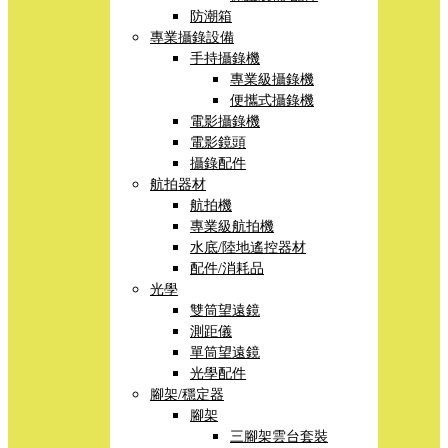
防潮箱
專業攝錄設備
手持攝錄機
專業級攝錄機
便攜式攝錄機
電影攝錄機
電影鏡頭
攝錄配件
航拍器材
航拍機
專業級航拍機
水底/陸地遙控器材
配件/消耗品
光學
雙筒望遠鏡
測距儀
單筒望遠鏡
光學配件
腳架/穩定器
腳架
三腳架雲台套裝