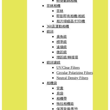
輕便數碼相機
菲林相機
菲林
即影即有相機/相紙
相片掃瞄器/打印機
360及運動相機
鏡頭
廣角鏡
標準鏡
遠攝鏡
微距鏡
增距鏡/轉接環
鏡頭濾鏡
UV/Clear Filters
Circular Polarizing Filters
Neutral Density Filters
相機袋
背囊
肩袋
相機帶
拖拉相機箱
保護裝備/配件