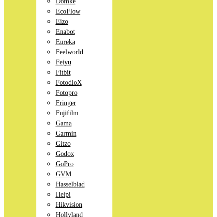
Domke
EcoFlow
Eizo
Enabot
Eureka
Feelworld
Feiyu
Fitbit
FotodioX
Fotopro
Fringer
Fujifilm
Gama
Garmin
Gitzo
Godox
GoPro
GVM
Hasselblad
Heipi
Hikvision
Hollyland