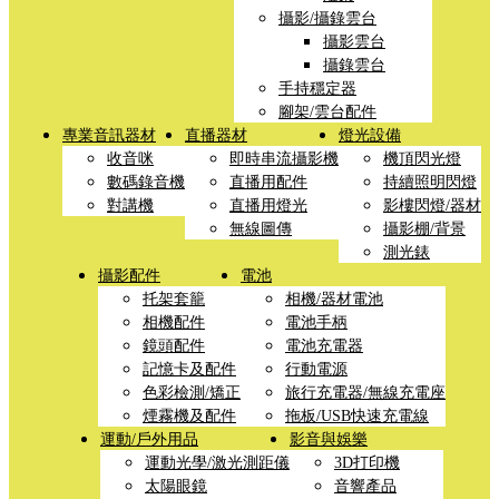
攝影/攝錄雲台
攝影雲台
攝錄雲台
手持穩定器
腳架/雲台配件
專業音訊器材
直播器材
燈光設備
收音咪
即時串流攝影機
機頂閃光燈
數碼錄音機
直播用配件
持續照明閃燈
對講機
直播用燈光
影樓閃燈/器材
無線圖傳
攝影棚/背景
測光錶
攝影配件
電池
托架套籠
相機/器材電池
相機配件
電池手柄
鏡頭配件
電池充電器
記憶卡及配件
行動電源
色彩檢測/矯正
旅行充電器/無線充電座
煙霧機及配件
拖板/USB快速充電線
運動/戶外用品
影音與娛樂
運動光學/激光測距儀
3D打印機
太陽眼鏡
音響產品