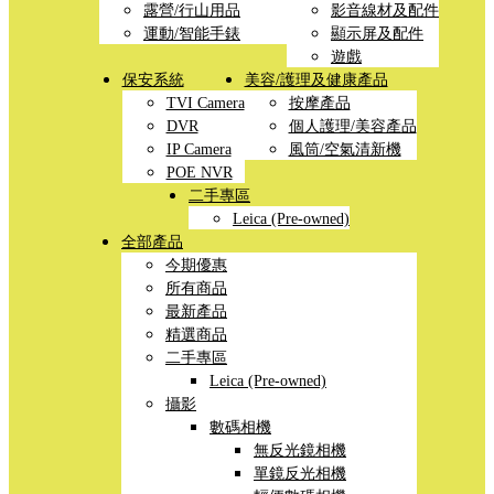
露營/行山用品
影音線材及配件
運動/智能手錶
顯示屏及配件
遊戲
保安系統
美容/護理及健康產品
TVI Camera
按摩產品
DVR
個人護理/美容產品
IP Camera
風筒/空氣清新機
POE NVR
二手專區
Leica (Pre-owned)
全部產品
今期優惠
所有商品
最新產品
精選商品
二手專區
Leica (Pre-owned)
攝影
數碼相機
無反光鏡相機
單鏡反光相機