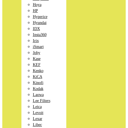
Hoya
HP
Hyperice
Hyundai
IDX
Insta360
Irix
iSmart
Joby
Kase
KEF
Kenko
KiCA
Kinofi
Kodak
Laowa
Lee Filters
Leica
Levoit
Lexar
Libec