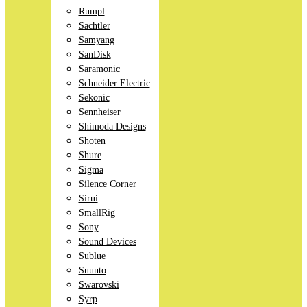
Rumpl
Sachtler
Samyang
SanDisk
Saramonic
Schneider Electric
Sekonic
Sennheiser
Shimoda Designs
Shoten
Shure
Sigma
Silence Corner
Sirui
SmallRig
Sony
Sound Devices
Sublue
Suunto
Swarovski
Syrp