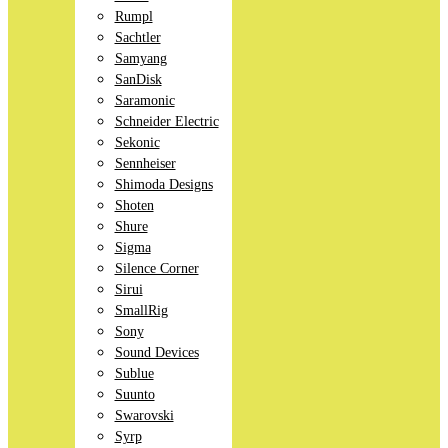
Rumpl
Sachtler
Samyang
SanDisk
Saramonic
Schneider Electric
Sekonic
Sennheiser
Shimoda Designs
Shoten
Shure
Sigma
Silence Corner
Sirui
SmallRig
Sony
Sound Devices
Sublue
Suunto
Swarovski
Syrp