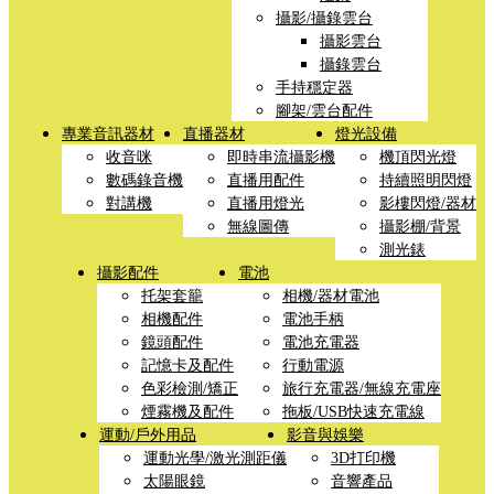
攝影/攝錄雲台
攝影雲台
攝錄雲台
手持穩定器
腳架/雲台配件
專業音訊器材
直播器材
燈光設備
收音咪
即時串流攝影機
機頂閃光燈
數碼錄音機
直播用配件
持續照明閃燈
對講機
直播用燈光
影樓閃燈/器材
無線圖傳
攝影棚/背景
測光錶
攝影配件
電池
托架套籠
相機/器材電池
相機配件
電池手柄
鏡頭配件
電池充電器
記憶卡及配件
行動電源
色彩檢測/矯正
旅行充電器/無線充電座
煙霧機及配件
拖板/USB快速充電線
運動/戶外用品
影音與娛樂
運動光學/激光測距儀
3D打印機
太陽眼鏡
音響產品