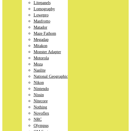
Litepanels
Lomography
Lowepro
Manfrotto
Matador
Maze Fathom
Megadap
Mitakon
Monster Adapter
Motorola
Moza
Nanlite
National Geographic
Nikon
Nintendo
Nissin
Nitecore
Nothing
Novoflex
NRC
Olympus