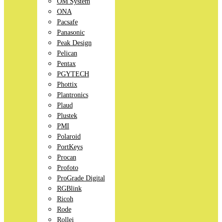
OM System
ONA
Pacsafe
Panasonic
Peak Design
Pelican
Pentax
PGYTECH
Phottix
Plantronics
Plaud
Plustek
PMI
Polaroid
PortKeys
Procan
Profoto
ProGrade Digital
RGBlink
Ricoh
Rode
Rollei