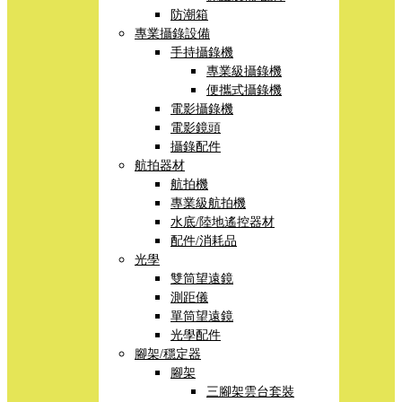
防潮箱
專業攝錄設備
手持攝錄機
專業級攝錄機
便攜式攝錄機
電影攝錄機
電影鏡頭
攝錄配件
航拍器材
航拍機
專業級航拍機
水底/陸地遙控器材
配件/消耗品
光學
雙筒望遠鏡
測距儀
單筒望遠鏡
光學配件
腳架/穩定器
腳架
三腳架雲台套裝