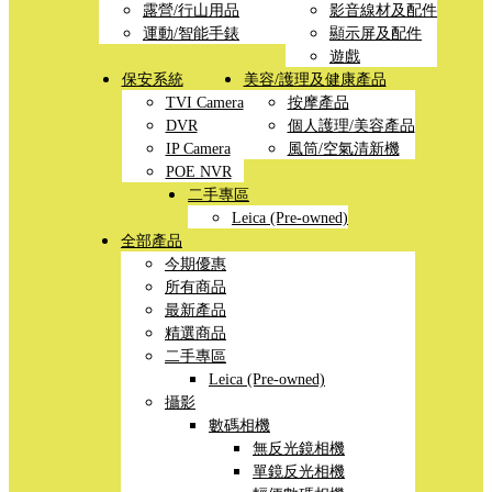
露營/行山用品
影音線材及配件
運動/智能手錶
顯示屏及配件
遊戲
保安系統
美容/護理及健康產品
TVI Camera
按摩產品
DVR
個人護理/美容產品
IP Camera
風筒/空氣清新機
POE NVR
二手專區
Leica (Pre-owned)
全部產品
今期優惠
所有商品
最新產品
精選商品
二手專區
Leica (Pre-owned)
攝影
數碼相機
無反光鏡相機
單鏡反光相機