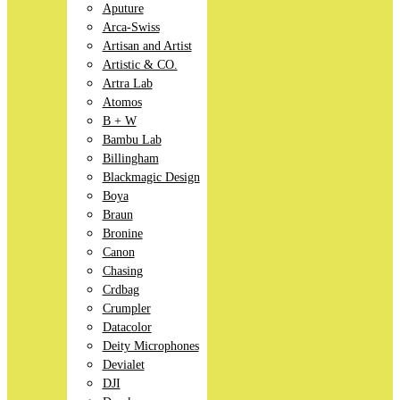
Aputure
Arca-Swiss
Artisan and Artist
Artistic & CO.
Artra Lab
Atomos
B + W
Bambu Lab
Billingham
Blackmagic Design
Boya
Braun
Bronine
Canon
Chasing
Crdbag
Crumpler
Datacolor
Deity Microphones
Devialet
DJI