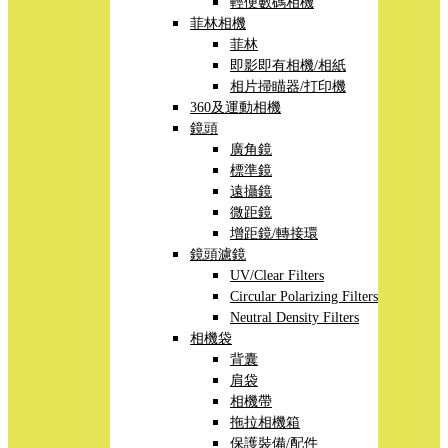
輕便數碼相機
菲林相機
菲林
即影即有相機/相紙
相片掃瞄器/打印機
360及運動相機
鏡頭
廣角鏡
標準鏡
遠攝鏡
微距鏡
增距鏡/轉接環
鏡頭濾鏡
UV/Clear Filters
Circular Polarizing Filters
Neutral Density Filters
相機袋
背囊
肩袋
相機帶
拖拉相機箱
保護裝備/配件