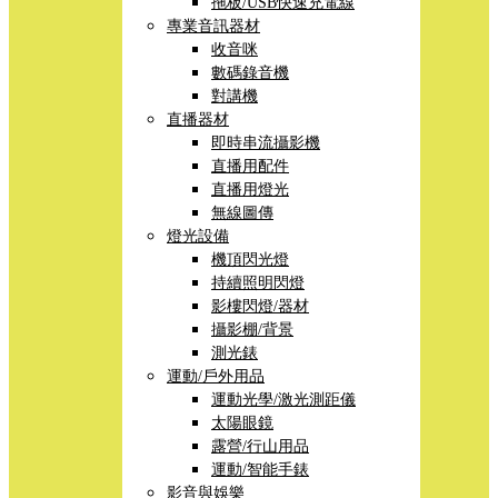
拖板/USB快速充電線
專業音訊器材
收音咪
數碼錄音機
對講機
直播器材
即時串流攝影機
直播用配件
直播用燈光
無線圖傳
燈光設備
機頂閃光燈
持續照明閃燈
影樓閃燈/器材
攝影棚/背景
測光錶
運動/戶外用品
運動光學/激光測距儀
太陽眼鏡
露營/行山用品
運動/智能手錶
影音與娛樂