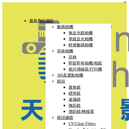
×
最新產品
攝影
數碼相機
無反光鏡相機
單鏡反光相機
輕便數碼相機
菲林相機
菲林
即影即有相機/相紙
相片掃瞄器/打印機
360及運動相機
鏡頭
廣角鏡
標準鏡
遠攝鏡
微距鏡
增距鏡/轉接環
鏡頭濾鏡
UV/Clear Filters