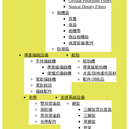
Circular Polarizing Filters
Neutral Density Filters
相機袋
背囊
肩袋
相機帶
拖拉相機箱
保護裝備/配件
防潮箱
專業攝錄設備
航拍
手持攝錄機
航拍機
專業級攝錄機
專業級航拍機
便攜式攝錄機
水底/陸地遙控器材
電影攝錄機
配件/消耗品
電影鏡頭
攝錄配件
光學
支撐系統設備
雙筒望遠鏡
腳架
測距儀
三腳架雲台套裝
單筒望遠鏡
三腳架
光學配件
單腳架
燈架