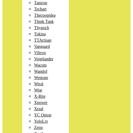
Tamron
Techart
Thecoopidea
Think Tank
Thypoch
Tokina
TTArtisan
Vanguard
Viltrox
Voigtlander
Wacom
Wandrd
Westone
Wiral
Wise
X-Rite
Xpower
Xreal
YC Onion
YoloLiv
Zeiss