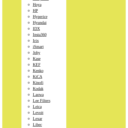
Hoya
HP
Hyperice
Hyundai
IDX
Insta360
Irix
iSmart
Joby
Kase
KEF
Kenko
KiCA
Kinofi
Kodak
Laowa
Lee Filters
Leica
Levoit
Lexar
Libec