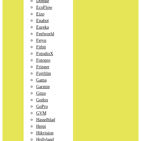
Domke
EcoFlow
Eizo
Enabot
Eureka
Feelworld
Feiyu
Fitbit
FotodioX
Fotopro
Fringer
Fujifilm
Gama
Garmin
Gitzo
Godox
GoPro
GVM
Hasselblad
Heipi
Hikvision
Hollyland