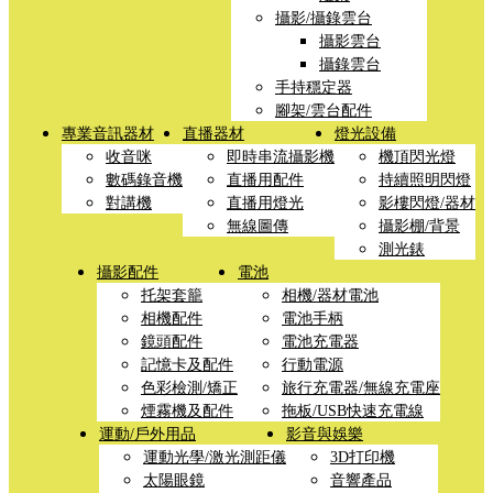
攝影/攝錄雲台
攝影雲台
攝錄雲台
手持穩定器
腳架/雲台配件
專業音訊器材
直播器材
燈光設備
收音咪
即時串流攝影機
機頂閃光燈
數碼錄音機
直播用配件
持續照明閃燈
對講機
直播用燈光
影樓閃燈/器材
無線圖傳
攝影棚/背景
測光錶
攝影配件
電池
托架套籠
相機/器材電池
相機配件
電池手柄
鏡頭配件
電池充電器
記憶卡及配件
行動電源
色彩檢測/矯正
旅行充電器/無線充電座
煙霧機及配件
拖板/USB快速充電線
運動/戶外用品
影音與娛樂
運動光學/激光測距儀
3D打印機
太陽眼鏡
音響產品