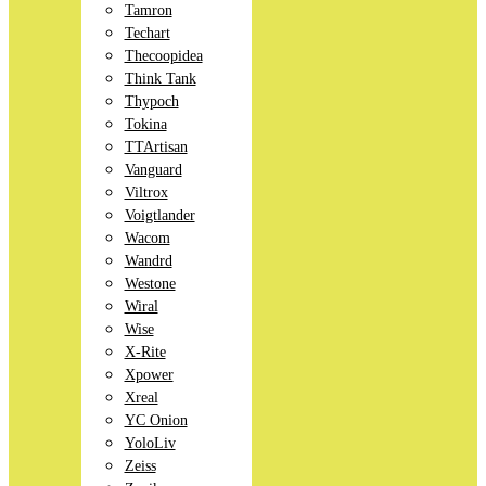
Tamron
Techart
Thecoopidea
Think Tank
Thypoch
Tokina
TTArtisan
Vanguard
Viltrox
Voigtlander
Wacom
Wandrd
Westone
Wiral
Wise
X-Rite
Xpower
Xreal
YC Onion
YoloLiv
Zeiss