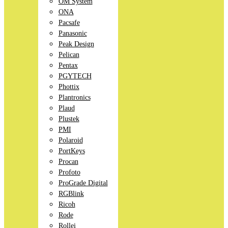
OM System
ONA
Pacsafe
Panasonic
Peak Design
Pelican
Pentax
PGYTECH
Phottix
Plantronics
Plaud
Plustek
PMI
Polaroid
PortKeys
Procan
Profoto
ProGrade Digital
RGBlink
Ricoh
Rode
Rollei