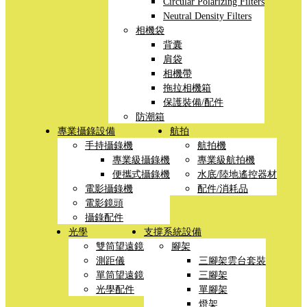
Circular Polarizing Filters
Neutral Density Filters
相機袋
背囊
肩袋
相機帶
拖拉相機箱
保護裝備/配件
防潮箱
專業攝錄設備
航拍
手持攝錄機
航拍機
專業級攝錄機
專業級航拍機
便攜式攝錄機
水底/陸地遙控器材
電影攝錄機
配件/消耗品
電影鏡頭
攝錄配件
光學
支撐系統設備
雙筒望遠鏡
腳架
測距儀
三腳架雲台套裝
單筒望遠鏡
三腳架
光學配件
單腳架
燈架