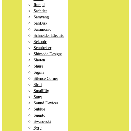
Rumpl
Sachtler
Samyang
SanDisk
Saramonic
Schneider Electric
Sekonic
Sennheiser
Shimoda Designs
Shoten
Shure
Sigma
Silence Corner
Sirui
SmallRig
Sony
Sound Devices
Sublue
Suunto
Swarovski
Syrp