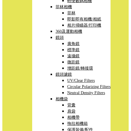
輕便數碼相機
菲林相機
菲林
即影即有相機/相紙
相片掃瞄器/打印機
360及運動相機
鏡頭
廣角鏡
標準鏡
遠攝鏡
微距鏡
增距鏡/轉接環
鏡頭濾鏡
UV/Clear Filters
Circular Polarizing Filters
Neutral Density Filters
相機袋
背囊
肩袋
相機帶
拖拉相機箱
保護裝備/配件