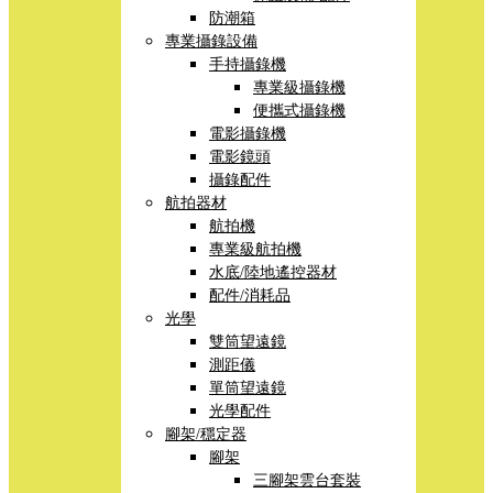
防潮箱
專業攝錄設備
手持攝錄機
專業級攝錄機
便攜式攝錄機
電影攝錄機
電影鏡頭
攝錄配件
航拍器材
航拍機
專業級航拍機
水底/陸地遙控器材
配件/消耗品
光學
雙筒望遠鏡
測距儀
單筒望遠鏡
光學配件
腳架/穩定器
腳架
三腳架雲台套裝