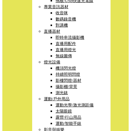
拖板/USB快速充電線
專業音訊器材
收音咪
數碼錄音機
對講機
直播器材
即時串流攝影機
直播用配件
直播用燈光
無線圖傳
燈光設備
機頂閃光燈
持續照明閃燈
影樓閃燈/器材
攝影棚/背景
測光錶
運動/戶外用品
運動光學/激光測距儀
太陽眼鏡
露營/行山用品
運動/智能手錶
影音與娛樂