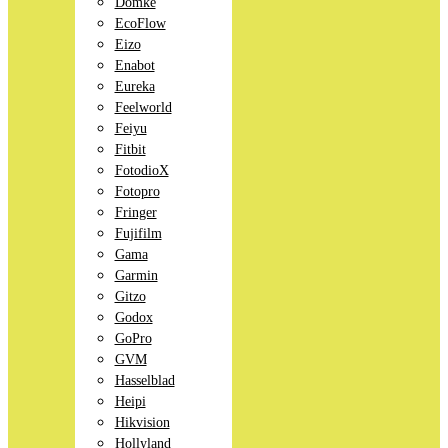
Domke
EcoFlow
Eizo
Enabot
Eureka
Feelworld
Feiyu
Fitbit
FotodioX
Fotopro
Fringer
Fujifilm
Gama
Garmin
Gitzo
Godox
GoPro
GVM
Hasselblad
Heipi
Hikvision
Hollyland