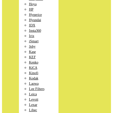
Hoya
HP
Hyperice
Hyundai
IDX
Insta360
Irix
iSmart
Joby
Kase
KEF
Kenko
KiCA
Kinofi
Kodak
Laowa
Lee Filters
Leica
Levoit
Lexar
Libec