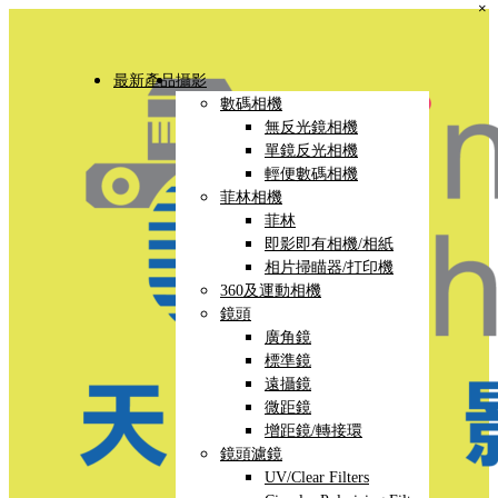
×
最新產品
攝影
數碼相機
無反光鏡相機
單鏡反光相機
輕便數碼相機
菲林相機
菲林
即影即有相機/相紙
相片掃瞄器/打印機
360及運動相機
鏡頭
廣角鏡
標準鏡
遠攝鏡
微距鏡
增距鏡/轉接環
鏡頭濾鏡
UV/Clear Filters