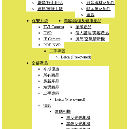
露營/行山用品
影音線材及配件
運動/智能手錶
顯示屏及配件
遊戲
保安系統
美容/護理及健康產品
TVI Camera
按摩產品
DVR
個人護理/美容產品
IP Camera
風筒/空氣清新機
POE NVR
二手專區
Leica (Pre-owned)
全部產品
今期優惠
所有商品
最新產品
精選商品
二手專區
Leica (Pre-owned)
攝影
數碼相機
無反光鏡相機
單鏡反光相機