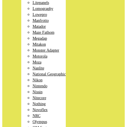
Litepanels
Lomography
Lowepro
Manfrotto
Matador
Maze Fathom
Megadap
Mitakon
Monster Adapter
Motorola
Moza
Nanlite
National Geographic
Nikon
Nintendo
Nissin
Nitecore
Nothing
Novoflex
NRC
Olympus