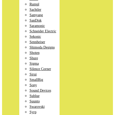
Rumpl
Sachtler
Samyang
SanDisk
Saramonic
Schneider Electric
Sekonic
Sennheiser
Shimoda Designs
Shoten
Shure
Sigma
Silence Corner
Sirui
SmallRig
Sony
Sound Devices
Sublue
Suunto
Swarovski
Syrp