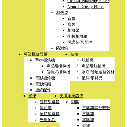
Circular Polarizing Filters
Neutral Density Filters
相機袋
背囊
肩袋
相機帶
拖拉相機箱
保護裝備/配件
防潮箱
專業攝錄設備
航拍
手持攝錄機
航拍機
專業級攝錄機
專業級航拍機
便攜式攝錄機
水底/陸地遙控器材
電影攝錄機
配件/消耗品
電影鏡頭
攝錄配件
光學
支撐系統設備
雙筒望遠鏡
腳架
測距儀
三腳架雲台套裝
單筒望遠鏡
三腳架
光學配件
單腳架
燈架