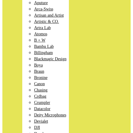
Aputure
Arca-Swiss
Artisan and Artist
Artistic & CO.
Artra Lab
Atomos
B + W
Bambu Lab
Billingham
Blackmagic Design
Boya
Braun
Bronine
Canon
Chasing
Crdbag
Crumpler
Datacolor
Deity Microphones
Devialet
DJI