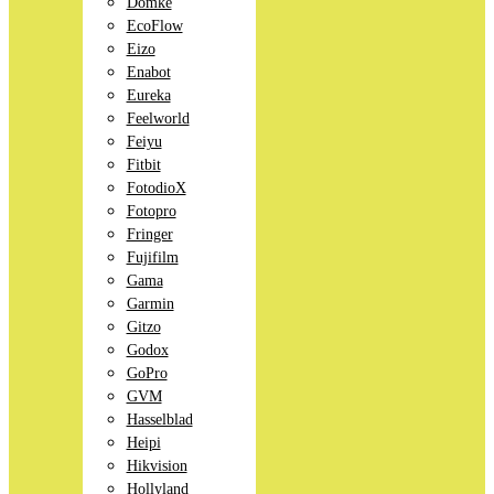
Domke
EcoFlow
Eizo
Enabot
Eureka
Feelworld
Feiyu
Fitbit
FotodioX
Fotopro
Fringer
Fujifilm
Gama
Garmin
Gitzo
Godox
GoPro
GVM
Hasselblad
Heipi
Hikvision
Hollyland