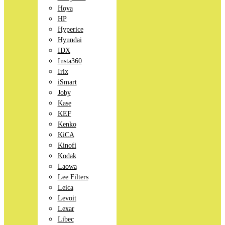
Hoya
HP
Hyperice
Hyundai
IDX
Insta360
Irix
iSmart
Joby
Kase
KEF
Kenko
KiCA
Kinofi
Kodak
Laowa
Lee Filters
Leica
Levoit
Lexar
Libec