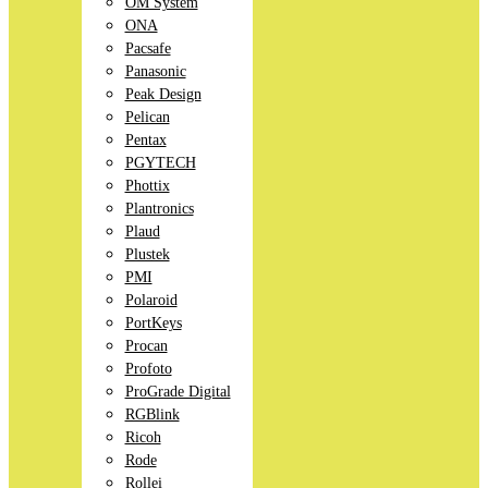
OM System
ONA
Pacsafe
Panasonic
Peak Design
Pelican
Pentax
PGYTECH
Phottix
Plantronics
Plaud
Plustek
PMI
Polaroid
PortKeys
Procan
Profoto
ProGrade Digital
RGBlink
Ricoh
Rode
Rollei