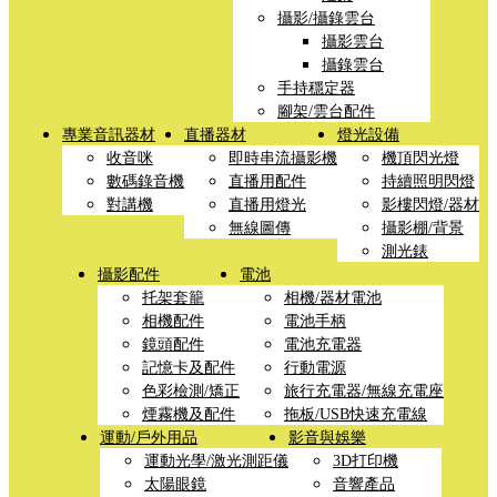
攝影/攝錄雲台
攝影雲台
攝錄雲台
手持穩定器
腳架/雲台配件
專業音訊器材
直播器材
燈光設備
收音咪
即時串流攝影機
機頂閃光燈
數碼錄音機
直播用配件
持續照明閃燈
對講機
直播用燈光
影樓閃燈/器材
無線圖傳
攝影棚/背景
測光錶
攝影配件
電池
托架套籠
相機/器材電池
相機配件
電池手柄
鏡頭配件
電池充電器
記憶卡及配件
行動電源
色彩檢測/矯正
旅行充電器/無線充電座
煙霧機及配件
拖板/USB快速充電線
運動/戶外用品
影音與娛樂
運動光學/激光測距儀
3D打印機
太陽眼鏡
音響產品