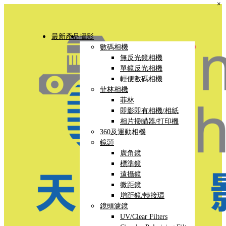
×
最新產品
攝影
數碼相機
無反光鏡相機
單鏡反光相機
輕便數碼相機
菲林相機
菲林
即影即有相機/相紙
相片掃瞄器/打印機
360及運動相機
鏡頭
廣角鏡
標準鏡
遠攝鏡
微距鏡
增距鏡/轉接環
鏡頭濾鏡
UV/Clear Filters