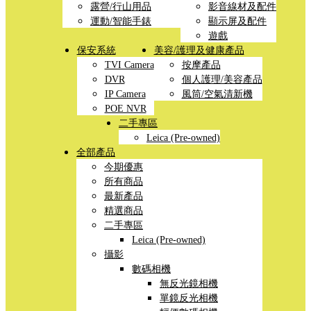
露營/行山用品
影音線材及配件
運動/智能手錶
顯示屏及配件
遊戲
保安系統
美容/護理及健康產品
TVI Camera
按摩產品
DVR
個人護理/美容產品
IP Camera
風筒/空氣清新機
POE NVR
二手專區
Leica (Pre-owned)
全部產品
今期優惠
所有商品
最新產品
精選商品
二手專區
Leica (Pre-owned)
攝影
數碼相機
無反光鏡相機
單鏡反光相機