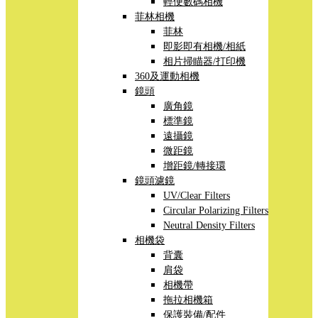
輕便數碼相機
菲林相機
菲林
即影即有相機/相紙
相片掃瞄器/打印機
360及運動相機
鏡頭
廣角鏡
標準鏡
遠攝鏡
微距鏡
增距鏡/轉接環
鏡頭濾鏡
UV/Clear Filters
Circular Polarizing Filters
Neutral Density Filters
相機袋
背囊
肩袋
相機帶
拖拉相機箱
保護裝備/配件