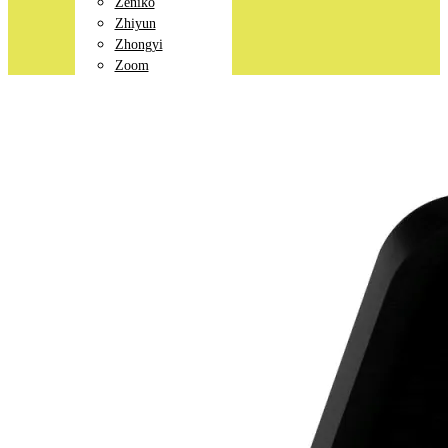
Zeniko
Zhiyun
Zhongyi
Zoom