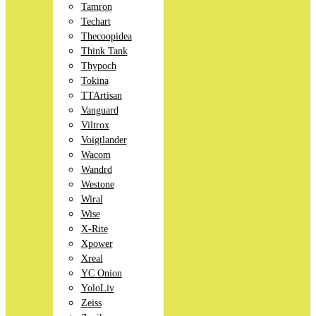
Tamron
Techart
Thecoopidea
Think Tank
Thypoch
Tokina
TTArtisan
Vanguard
Viltrox
Voigtlander
Wacom
Wandrd
Westone
Wiral
Wise
X-Rite
Xpower
Xreal
YC Onion
YoloLiv
Zeiss