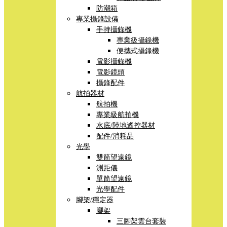
防潮箱
專業攝錄設備
手持攝錄機
專業級攝錄機
便攜式攝錄機
電影攝錄機
電影鏡頭
攝錄配件
航拍器材
航拍機
專業級航拍機
水底/陸地遙控器材
配件/消耗品
光學
雙筒望遠鏡
測距儀
單筒望遠鏡
光學配件
腳架/穩定器
腳架
三腳架雲台套裝