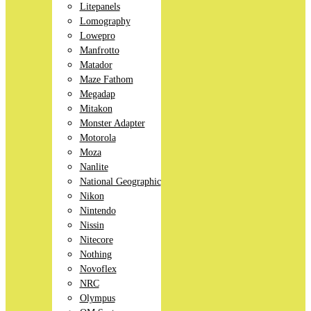
Litepanels
Lomography
Lowepro
Manfrotto
Matador
Maze Fathom
Megadap
Mitakon
Monster Adapter
Motorola
Moza
Nanlite
National Geographic
Nikon
Nintendo
Nissin
Nitecore
Nothing
Novoflex
NRC
Olympus