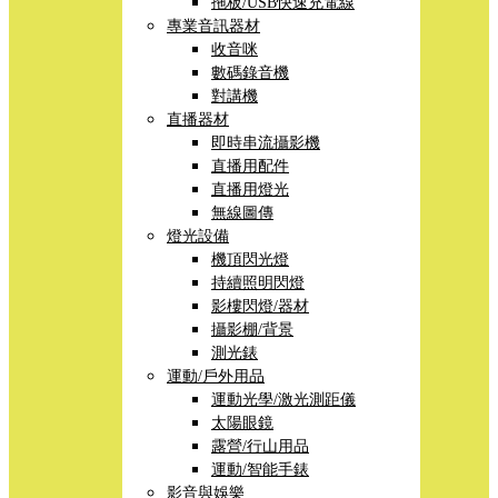
拖板/USB快速充電線
專業音訊器材
收音咪
數碼錄音機
對講機
直播器材
即時串流攝影機
直播用配件
直播用燈光
無線圖傳
燈光設備
機頂閃光燈
持續照明閃燈
影樓閃燈/器材
攝影棚/背景
測光錶
運動/戶外用品
運動光學/激光測距儀
太陽眼鏡
露營/行山用品
運動/智能手錶
影音與娛樂