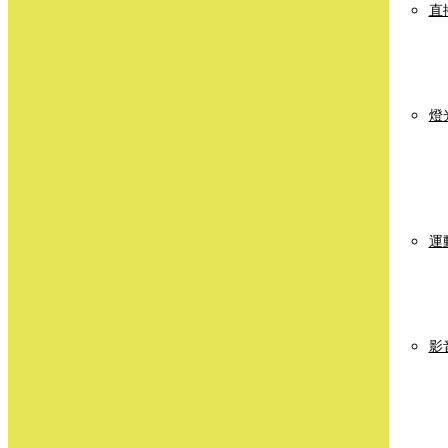
直
燈
運
影