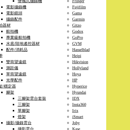
便攜式攝錄機
Fringer
電影攝錄機
Fujifilm
電影鏡頭
Gama
攝錄配件
Garmin
拍器材
Gitzo
航拍機
Godox
專業級航拍機
GoPro
水底/陸地遙控器材
GVM
配件/消耗品
Hasselblad
學
Heipi
雙筒望遠鏡
Hikvision
測距儀
Hollyland
單筒望遠鏡
Hoya
光學配件
HP
架/穩定器
Hyperice
腳架
Hyundai
三腳架雲台套裝
IDX
三腳架
Insta360
單腳架
Irix
燈架
iSmart
攝影/攝錄雲台
Joby
攝影雲台
Kase