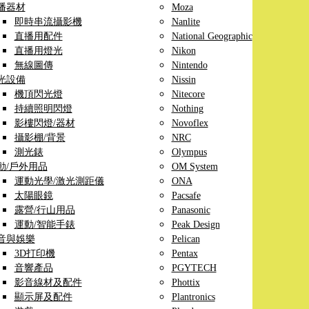
播器材
Moza
即時串流攝影機
Nanlite
直播用配件
National Geographic
直播用燈光
Nikon
無線圖傳
Nintendo
光設備
Nissin
機頂閃光燈
Nitecore
持續照明閃燈
Nothing
影樓閃燈/器材
Novoflex
攝影棚/背景
NRC
測光錶
Olympus
動/戶外用品
OM System
運動光學/激光測距儀
ONA
太陽眼鏡
Pacsafe
露營/行山用品
Panasonic
運動/智能手錶
Peak Design
音與娛樂
Pelican
3D打印機
Pentax
音響產品
PGYTECH
影音線材及配件
Phottix
顯示屏及配件
Plantronics