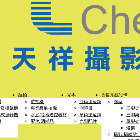
航拍
光學
支撐系統設備
機
航拍機
雙筒望遠鏡
腳架
業級攝錄機
專業級航拍機
測距儀
三腳架
攜式攝錄機
水底/陸地遙控器材
單筒望遠鏡
三腳架
機
配件/消耗品
光學配件
單腳架
燈架
攝影/攝錄雲