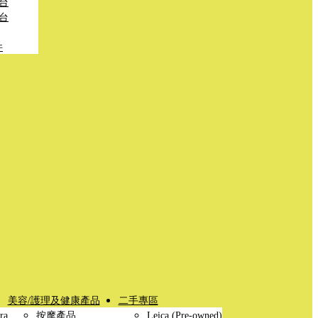
台
台
件
美容/護理及健康產品
二手專區
ra
按摩產品
Leica (Pre-owned)