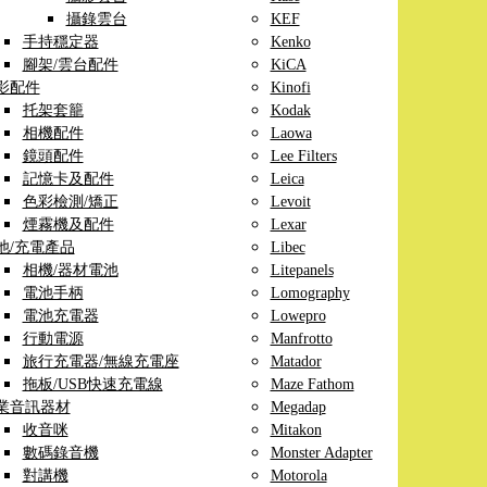
攝錄雲台
KEF
手持穩定器
Kenko
腳架/雲台配件
KiCA
影配件
Kinofi
托架套籠
Kodak
相機配件
Laowa
鏡頭配件
Lee Filters
記憶卡及配件
Leica
色彩檢測/矯正
Levoit
煙霧機及配件
Lexar
池/充電產品
Libec
相機/器材電池
Litepanels
電池手柄
Lomography
電池充電器
Lowepro
行動電源
Manfrotto
旅行充電器/無線充電座
Matador
拖板/USB快速充電線
Maze Fathom
業音訊器材
Megadap
收音咪
Mitakon
數碼錄音機
Monster Adapter
對講機
Motorola