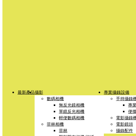
最新產品
攝影
專業攝錄設備
數碼相機
手持攝錄
無反光鏡相機
專
單鏡反光相機
便
輕便數碼相機
電影攝錄
菲林相機
電影鏡頭
菲林
攝錄配件