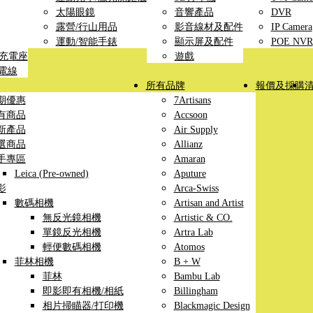
太陽眼鏡
音響產品
DVR
露營/行山用品
影音線材及配件
IP Camera
運動/智能手錶
顯示屏及配件
POE NVR
線充電座
遊戲
充電線
所有品牌
報價及採購
期優惠
7Artisans
有商品
Accsoon
新產品
Air Supply
選商品
Allianz
手專區
Amaran
Leica (Pre-owned)
Aputure
影
Arca-Swiss
數碼相機
Artisan and Artist
無反光鏡相機
Artistic & CO.
單鏡反光相機
Artra Lab
輕便數碼相機
Atomos
菲林相機
B + W
菲林
Bambu Lab
即影即有相機/相紙
Billingham
相片掃瞄器/打印機
Blackmagic Design