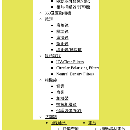
即影即有相機/相紙
相片掃瞄器/打印機
360及運動相機
鏡頭
廣角鏡
標準鏡
遠攝鏡
微距鏡
增距鏡/轉接環
鏡頭濾鏡
UV/Clear Filters
Circular Polarizing Filters
Neutral Density Filters
相機袋
背囊
肩袋
相機帶
拖拉相機箱
保護裝備/配件
防潮箱
攝影配件
電池
托架套籠
相機/器材電池