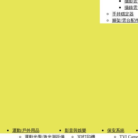
攝影雲
攝錄雲
手持穩定器
腳架/雲台配
運動/戶外用品
影音與娛樂
保安系統
運動光學/激光測距儀
3D打印機
TVI Came