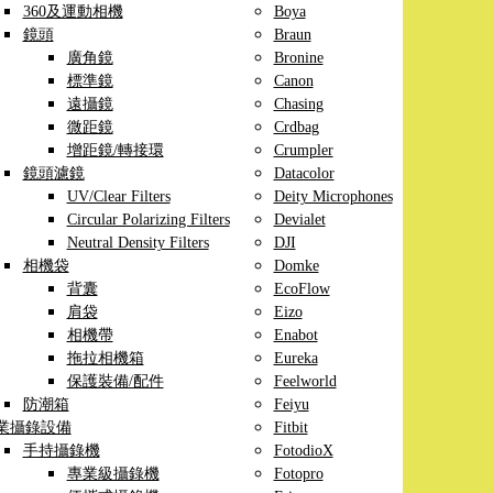
360及運動相機
Boya
鏡頭
Braun
廣角鏡
Bronine
標準鏡
Canon
遠攝鏡
Chasing
微距鏡
Crdbag
增距鏡/轉接環
Crumpler
鏡頭濾鏡
Datacolor
UV/Clear Filters
Deity Microphones
Circular Polarizing Filters
Devialet
Neutral Density Filters
DJI
相機袋
Domke
背囊
EcoFlow
肩袋
Eizo
相機帶
Enabot
拖拉相機箱
Eureka
保護裝備/配件
Feelworld
防潮箱
Feiyu
業攝錄設備
Fitbit
手持攝錄機
FotodioX
專業級攝錄機
Fotopro