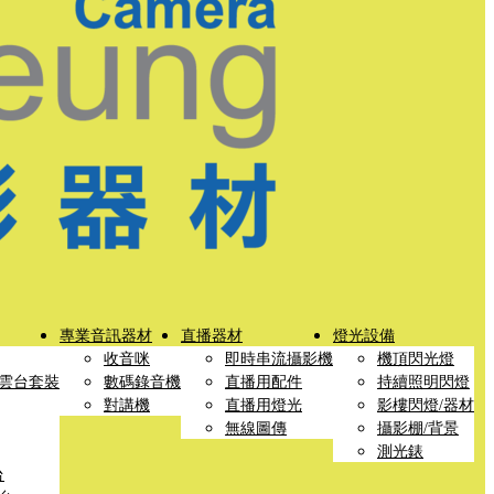
專業音訊器材
直播器材
燈光設備
收音咪
即時串流攝影機
機頂閃光燈
雲台套裝
數碼錄音機
直播用配件
持續照明閃燈
對講機
直播用燈光
影樓閃燈/器材
無線圖傳
攝影棚/背景
測光錶
台