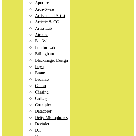
Aputure
Arca-Swiss
Artisan and Artist
Artistic & CO.
Artra Lab
Atomos
B + W
Bambu Lab
Billingham
Blackmagic Design
Boya
Braun
Bronine
Canon
Chasing
Crdbag
Crumpler
Datacolor
Deity Microphones
Devialet
DJI