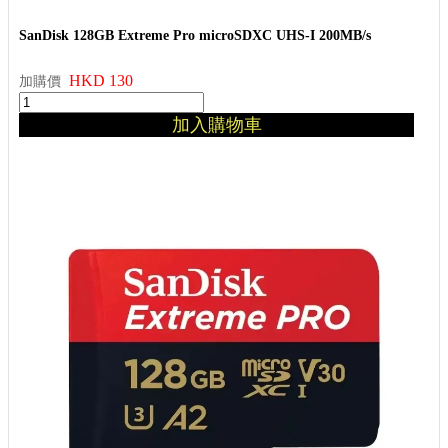
SanDisk 128GB Extreme Pro microSDXC UHS-I 200MB/s
HKD 130
加購價
加入購物車