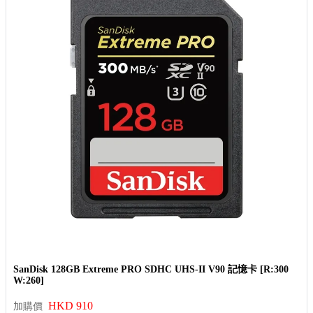
SanDisk 128GB Extreme PRO SDHC UHS-II V90 記憶卡 [R:300
W:260]
HKD 910
加購價