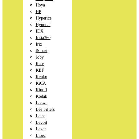
Hoya
HP
Hyperice
Hyundai
IDX
Insta360
Irix
iSmart
Joby
Kase
KEF
Kenko
KiCA
Kinofi
Kodak
Laowa
Lee Filters
Leica
Levoit
Lexar
Libec