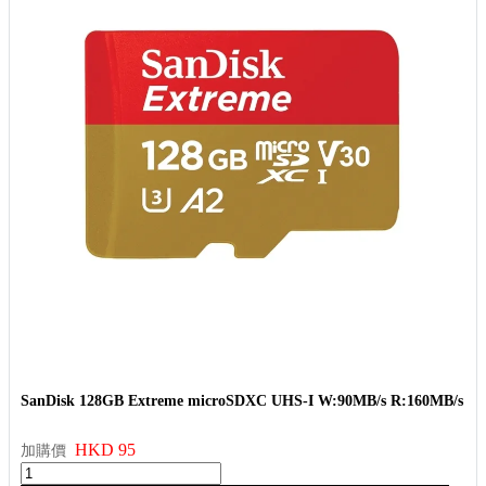
SanDisk 128GB Extreme microSDXC UHS-I W:90MB/s R:160MB/s
HKD 95
加購價