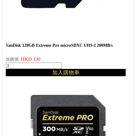
SanDisk 128GB Extreme Pro microSDXC UHS-I 200MB/s
HKD 130
加購價
加入購物車