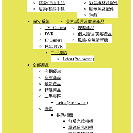
露營/行山用品
影音線材及配件
運動/智能手錶
顯示屏及配件
遊戲
保安系統
美容/護理及健康產品
TVI Camera
按摩產品
DVR
個人護理/美容產品
IP Camera
風筒/空氣清新機
POE NVR
二手專區
Leica (Pre-owned)
全部產品
今期優惠
所有商品
最新產品
精選商品
二手專區
Leica (Pre-owned)
攝影
數碼相機
無反光鏡相機
單鏡反光相機