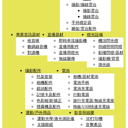
攝影/攝錄雲台
攝影雲台
攝錄雲台
手持穩定器
腳架/雲台配件
專業音訊器材
直播器材
燈光設備
收音咪
即時串流攝影機
機頂閃光燈
數碼錄音機
直播用配件
持續照明閃燈
對講機
直播用燈光
影樓閃燈/器材
無線圖傳
攝影棚/背景
測光錶
攝影配件
電池
托架套籠
相機/器材電池
相機配件
電池手柄
鏡頭配件
電池充電器
記憶卡及配件
行動電源
色彩檢測/矯正
旅行充電器/無線充電座
煙霧機及配件
拖板/USB快速充電線
運動/戶外用品
影音與娛樂
運動光學/激光測距儀
3D打印機
太陽眼鏡
音響產品