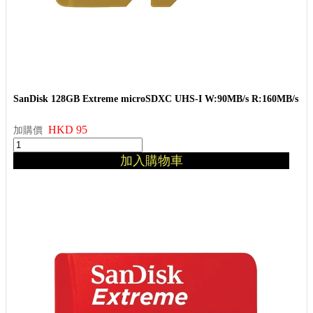
SanDisk 128GB Extreme microSDXC UHS-I W:90MB/s R:160MB/s
HKD 95
加購價
加入購物車