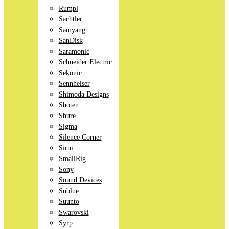
Rumpl
Sachtler
Samyang
SanDisk
Saramonic
Schneider Electric
Sekonic
Sennheiser
Shimoda Designs
Shoten
Shure
Sigma
Silence Corner
Sirui
SmallRig
Sony
Sound Devices
Sublue
Suunto
Swarovski
Syrp