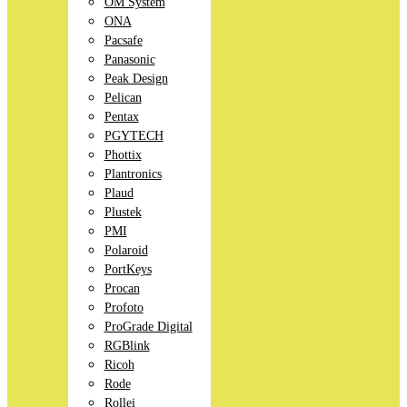
OM System
ONA
Pacsafe
Panasonic
Peak Design
Pelican
Pentax
PGYTECH
Phottix
Plantronics
Plaud
Plustek
PMI
Polaroid
PortKeys
Procan
Profoto
ProGrade Digital
RGBlink
Ricoh
Rode
Rollei