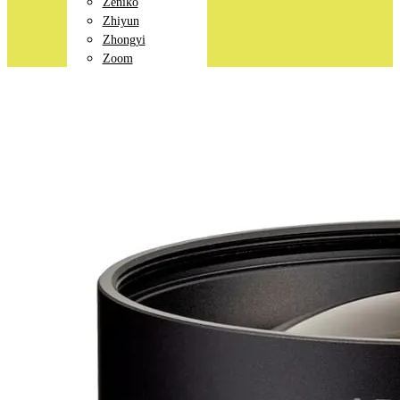
Zeniko
Zhiyun
Zhongyi
Zoom