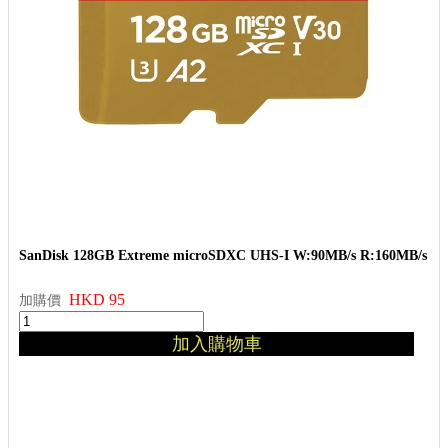
SanDisk 128GB Extreme microSDXC UHS-I W:90MB/s R:160MB/s
HKD 95
加購價
加入購物車