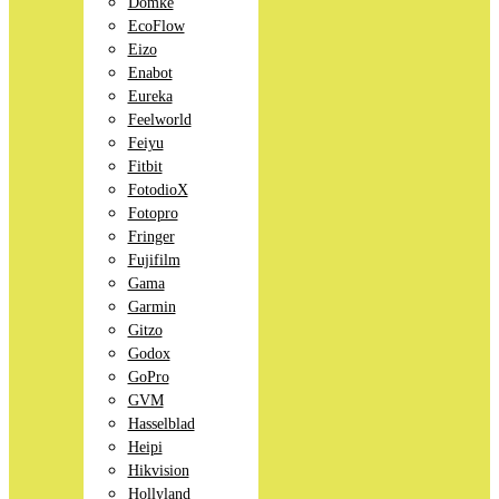
Domke
EcoFlow
Eizo
Enabot
Eureka
Feelworld
Feiyu
Fitbit
FotodioX
Fotopro
Fringer
Fujifilm
Gama
Garmin
Gitzo
Godox
GoPro
GVM
Hasselblad
Heipi
Hikvision
Hollyland