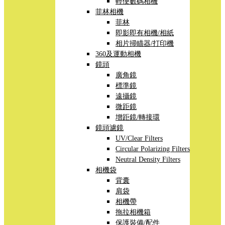
輕便數碼相機
菲林相機
菲林
即影即有相機/相紙
相片掃瞄器/打印機
360及運動相機
鏡頭
廣角鏡
標準鏡
遠攝鏡
微距鏡
增距鏡/轉接環
鏡頭濾鏡
UV/Clear Filters
Circular Polarizing Filters
Neutral Density Filters
相機袋
背囊
肩袋
相機帶
拖拉相機箱
保護裝備/配件