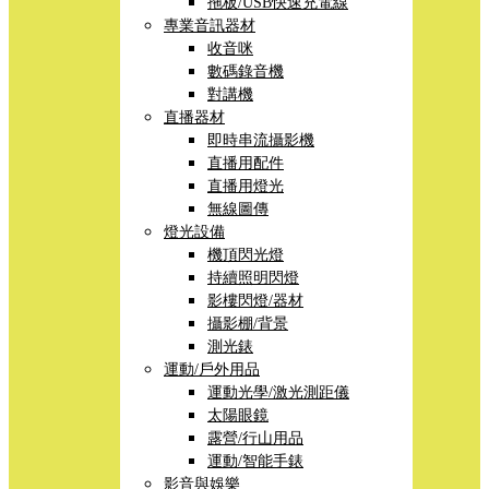
拖板/USB快速充電線
專業音訊器材
收音咪
數碼錄音機
對講機
直播器材
即時串流攝影機
直播用配件
直播用燈光
無線圖傳
燈光設備
機頂閃光燈
持續照明閃燈
影樓閃燈/器材
攝影棚/背景
測光錶
運動/戶外用品
運動光學/激光測距儀
太陽眼鏡
露營/行山用品
運動/智能手錶
影音與娛樂