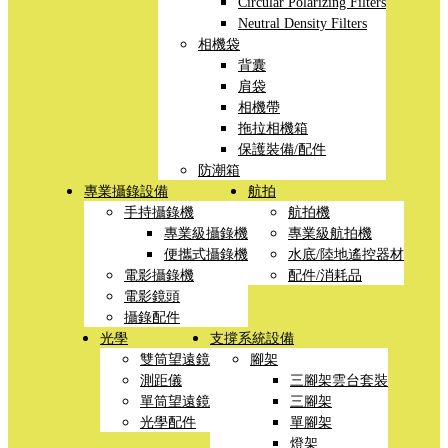
Circular Polarizing Filters
Neutral Density Filters
相機袋
背囊
肩袋
相機帶
拖拉相機箱
保護裝備/配件
防潮箱
專業攝錄設備
航拍
手持攝錄機
航拍機
專業級攝錄機
專業級航拍機
便攜式攝錄機
水底/陸地遙控器材
電影攝錄機
配件/消耗品
電影鏡頭
攝錄配件
光學
支撐系統設備
雙筒望遠鏡
腳架
測距儀
三腳架雲台套裝
單筒望遠鏡
三腳架
光學配件
單腳架
燈架