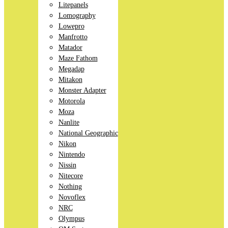
Litepanels
Lomography
Lowepro
Manfrotto
Matador
Maze Fathom
Megadap
Mitakon
Monster Adapter
Motorola
Moza
Nanlite
National Geographic
Nikon
Nintendo
Nissin
Nitecore
Nothing
Novoflex
NRC
Olympus