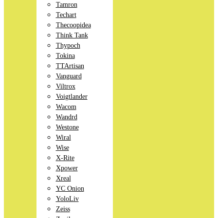
Tamron
Techart
Thecoopidea
Think Tank
Thypoch
Tokina
TTArtisan
Vanguard
Viltrox
Voigtlander
Wacom
Wandrd
Westone
Wiral
Wise
X-Rite
Xpower
Xreal
YC Onion
YoloLiv
Zeiss