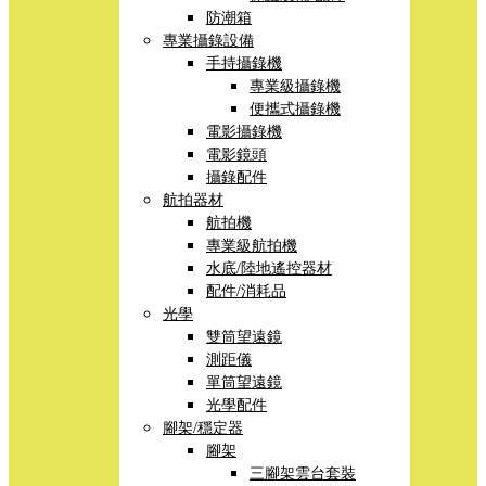
防潮箱
專業攝錄設備
手持攝錄機
專業級攝錄機
便攜式攝錄機
電影攝錄機
電影鏡頭
攝錄配件
航拍器材
航拍機
專業級航拍機
水底/陸地遙控器材
配件/消耗品
光學
雙筒望遠鏡
測距儀
單筒望遠鏡
光學配件
腳架/穩定器
腳架
三腳架雲台套裝