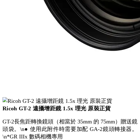
Ricoh GT-2 遠攝增距鏡 1.5x 理光 原裝正貨
GT-2長焦距轉換鏡頭（相當於 35mm 的 75mm）贈送鏡
頭袋。\n● 使用此附件時需要加配 GA-2鏡頭轉接器。
\n*GR IIIx 數碼相機專用