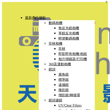
×
最新產品
攝影
數碼相機
無反光鏡相機
單鏡反光相機
輕便數碼相機
菲林相機
菲林
即影即有相機/相紙
相片掃瞄器/打印機
360及運動相機
鏡頭
廣角鏡
標準鏡
遠攝鏡
微距鏡
增距鏡/轉接環
鏡頭濾鏡
UV/Clear Filters