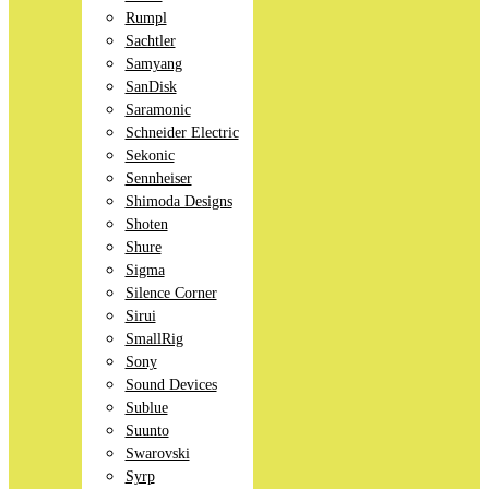
Rumpl
Sachtler
Samyang
SanDisk
Saramonic
Schneider Electric
Sekonic
Sennheiser
Shimoda Designs
Shoten
Shure
Sigma
Silence Corner
Sirui
SmallRig
Sony
Sound Devices
Sublue
Suunto
Swarovski
Syrp