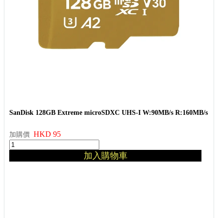
SanDisk 128GB Extreme microSDXC UHS-I W:90MB/s R:160MB/s
HKD 95
加購價
加入購物車