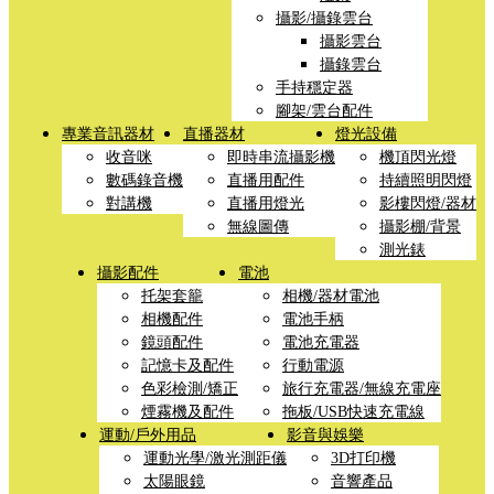
攝影/攝錄雲台
攝影雲台
攝錄雲台
手持穩定器
腳架/雲台配件
專業音訊器材
直播器材
燈光設備
收音咪
即時串流攝影機
機頂閃光燈
數碼錄音機
直播用配件
持續照明閃燈
對講機
直播用燈光
影樓閃燈/器材
無線圖傳
攝影棚/背景
測光錶
攝影配件
電池
托架套籠
相機/器材電池
相機配件
電池手柄
鏡頭配件
電池充電器
記憶卡及配件
行動電源
色彩檢測/矯正
旅行充電器/無線充電座
煙霧機及配件
拖板/USB快速充電線
運動/戶外用品
影音與娛樂
運動光學/激光測距儀
3D打印機
太陽眼鏡
音響產品