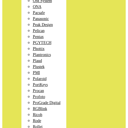
OM System
ONA
Pacsafe
Panasonic
Peak Design
Pelican
Pentax
PGYTECH
Phottix
Plantronics
Plaud
Plustek
PMI
Polaroid
PortKeys
Procan
Profoto
ProGrade Digital
RGBlink
Ricoh
Rode
Rollei