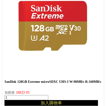
SanDisk 128GB Extreme microSDXC UHS-I W:90MB/s R:160MB/s
HKD 95
加購價
加入購物車