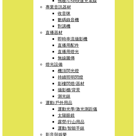
拖板/USB快速充電線
專業音訊器材
收音咪
數碼錄音機
對講機
直播器材
即時串流攝影機
直播用配件
直播用燈光
無線圖傳
燈光設備
機頂閃光燈
持續照明閃燈
影樓閃燈/器材
攝影棚/背景
測光錶
運動/戶外用品
運動光學/激光測距儀
太陽眼鏡
露營/行山用品
運動/智能手錶
影音與娛樂