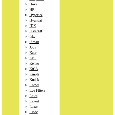
Hoya
HP
Hyperice
Hyundai
IDX
Insta360
Irix
iSmart
Joby
Kase
KEF
Kenko
KiCA
Kinofi
Kodak
Laowa
Lee Filters
Leica
Levoit
Lexar
Libec