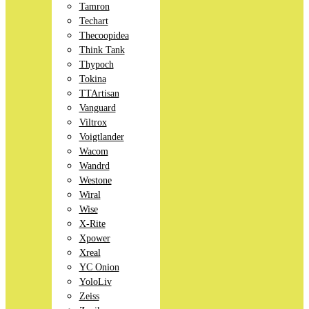
Tamron
Techart
Thecoopidea
Think Tank
Thypoch
Tokina
TTArtisan
Vanguard
Viltrox
Voigtlander
Wacom
Wandrd
Westone
Wiral
Wise
X-Rite
Xpower
Xreal
YC Onion
YoloLiv
Zeiss