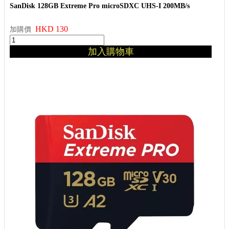
SanDisk 128GB Extreme Pro microSDXC UHS-I 200MB/s
HKD 130
加購價
加入購物車