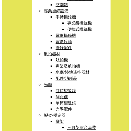
防潮箱
專業攝錄設備
手持攝錄機
專業級攝錄機
便攜式攝錄機
電影攝錄機
電影鏡頭
攝錄配件
航拍器材
航拍機
專業級航拍機
水底/陸地遙控器材
配件/消耗品
光學
雙筒望遠鏡
測距儀
單筒望遠鏡
光學配件
腳架/穩定器
腳架
三腳架雲台套裝