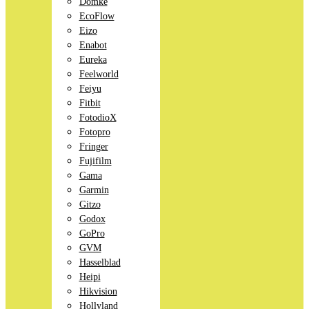
Domke
EcoFlow
Eizo
Enabot
Eureka
Feelworld
Feiyu
Fitbit
FotodioX
Fotopro
Fringer
Fujifilm
Gama
Garmin
Gitzo
Godox
GoPro
GVM
Hasselblad
Heipi
Hikvision
Hollyland