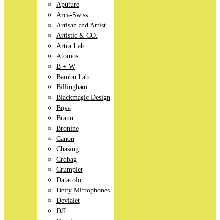
Aputure
Arca-Swiss
Artisan and Artist
Artistic & CO.
Artra Lab
Atomos
B + W
Bambu Lab
Billingham
Blackmagic Design
Boya
Braun
Bronine
Canon
Chasing
Crdbag
Crumpler
Datacolor
Deity Microphones
Devialet
DJI