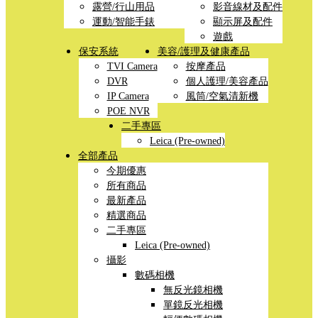
露營/行山用品
影音線材及配件
運動/智能手錶
顯示屏及配件
遊戲
保安系統
美容/護理及健康產品
TVI Camera
按摩產品
DVR
個人護理/美容產品
IP Camera
風筒/空氣清新機
POE NVR
二手專區
Leica (Pre-owned)
全部產品
今期優惠
所有商品
最新產品
精選商品
二手專區
Leica (Pre-owned)
攝影
數碼相機
無反光鏡相機
單鏡反光相機