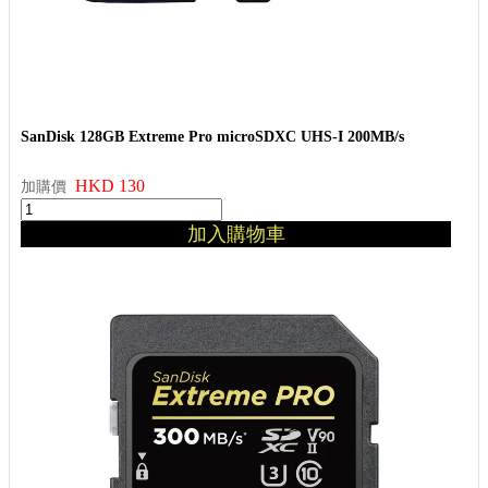
SanDisk 128GB Extreme Pro microSDXC UHS-I 200MB/s
HKD 130
加購價
加入購物車