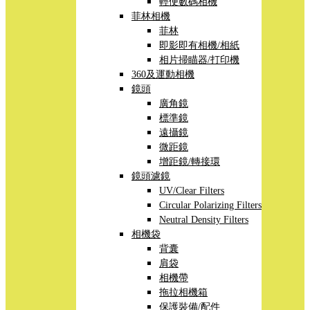
輕便數碼相機
菲林相機
菲林
即影即有相機/相紙
相片掃瞄器/打印機
360及運動相機
鏡頭
廣角鏡
標準鏡
遠攝鏡
微距鏡
增距鏡/轉接環
鏡頭濾鏡
UV/Clear Filters
Circular Polarizing Filters
Neutral Density Filters
相機袋
背囊
肩袋
相機帶
拖拉相機箱
保護裝備/配件