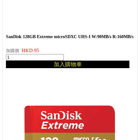
SanDisk 128GB Extreme microSDXC UHS-I W:90MB/s R:160MB/s
HKD 95
加購價
加入購物車