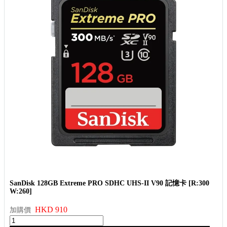
SanDisk 128GB Extreme PRO SDHC UHS-II V90 記憶卡 [R:300
W:260]
HKD 910
加購價