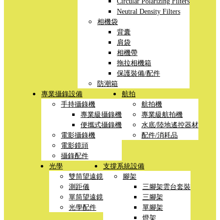
Circular Polarizing Filters
Neutral Density Filters
相機袋
背囊
肩袋
相機帶
拖拉相機箱
保護裝備/配件
防潮箱
專業攝錄設備
航拍
手持攝錄機
航拍機
專業級攝錄機
專業級航拍機
便攜式攝錄機
水底/陸地遙控器材
電影攝錄機
配件/消耗品
電影鏡頭
攝錄配件
光學
支撐系統設備
雙筒望遠鏡
腳架
測距儀
三腳架雲台套裝
單筒望遠鏡
三腳架
光學配件
單腳架
燈架