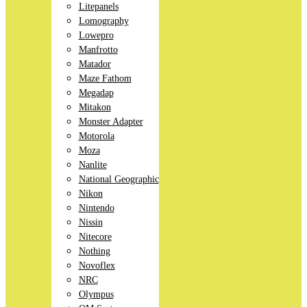
Litepanels
Lomography
Lowepro
Manfrotto
Matador
Maze Fathom
Megadap
Mitakon
Monster Adapter
Motorola
Moza
Nanlite
National Geographic
Nikon
Nintendo
Nissin
Nitecore
Nothing
Novoflex
NRC
Olympus