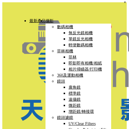
×
最新產品
攝影
數碼相機
無反光鏡相機
單鏡反光相機
輕便數碼相機
菲林相機
菲林
即影即有相機/相紙
相片掃瞄器/打印機
360及運動相機
鏡頭
廣角鏡
標準鏡
遠攝鏡
微距鏡
增距鏡/轉接環
鏡頭濾鏡
UV/Clear Filters